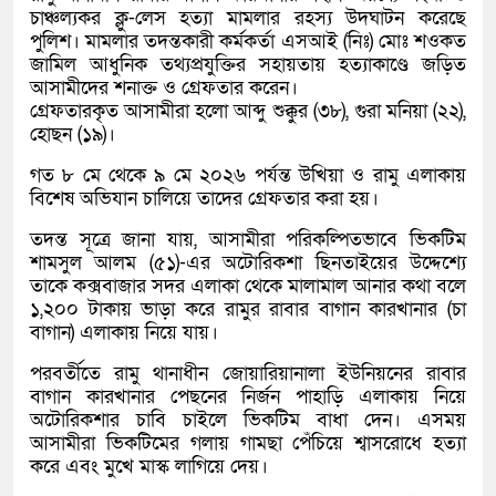
চাঞ্চল্যকর ক্লু-লেস হত্যা মামলার রহস্য উদঘাটন করেছে
পুলিশ। মামলার তদন্তকারী কর্মকর্তা এসআই (নিঃ) মোঃ শওকত
জামিল আধুনিক তথ্যপ্রযুক্তির সহায়তায় হত্যাকাণ্ডে জড়িত
আসামীদের শনাক্ত ও গ্রেফতার করেন।
গ্রেফতারকৃত আসামীরা হলো আব্দু শুক্কুর (৩৮), গুরা মনিয়া (২২),
হোছন (১৯)।
গত ৮ মে থেকে ৯ মে ২০২৬ পর্যন্ত উখিয়া ও রামু এলাকায়
বিশেষ অভিযান চালিয়ে তাদের গ্রেফতার করা হয়।
তদন্ত সূত্রে জানা যায়, আসামীরা পরিকল্পিতভাবে ভিকটিম
শামসুল আলম (৫১)-এর অটোরিকশা ছিনতাইয়ের উদ্দেশ্যে
তাকে কক্সবাজার সদর এলাকা থেকে মালামাল আনার কথা বলে
১,২০০ টাকায় ভাড়া করে রামুর রাবার বাগান কারখানার (চা
বাগান) এলাকায় নিয়ে যায়।
পরবর্তীতে রামু থানাধীন জোয়ারিয়ানালা ইউনিয়নের রাবার
বাগান কারখানার পেছনের নির্জন পাহাড়ি এলাকায় নিয়ে
অটোরিকশার চাবি চাইলে ভিকটিম বাধা দেন। এসময়
আসামীরা ভিকটিমের গলায় গামছা পেঁচিয়ে শ্বাসরোধে হত্যা
করে এবং মুখে মাস্ক লাগিয়ে দেয়।