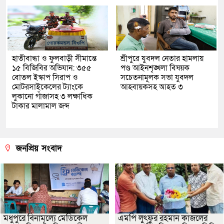
হাতীবান্ধা ও ফুলবাড়ী সীমান্তে
শ্রীপুরে যুবদল নেতার হামলায়
১৫ বিজিবির অভিযান: ৩৫৫
পণ্ড আইনশৃঙ্খলা বিষয়ক
বোতল ইস্কাপ সিরাপ ও
সচেতনামূলক সভা যুবদল
মোটরসাইকেলের ট্যাংকে
আহবায়কসহ আহত ৩
লুকানো গাঁজাসহ ৩ লক্ষাধিক
টাকার মালামাল জব্দ
জনপ্রিয় সংবাদ
মধুপুরে বিনামূল্যে মেডিকেল
এমপি লুৎফুর রহমান কাজলের