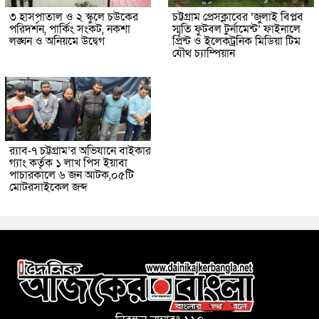
৩ হাসপাতাল ও ২ স্কুলে চউকের
চট্টগ্রাম প্রেসক্লাবের ‘জুলাই বিপ্লব
পরিদর্শন, পার্কিং সংকট, নকশা
স্মৃতি ফুটবল টুর্নামেন্ট’ ফাইনালে
লঙ্ঘন ও অনিয়মে উদ্বেগ
প্রিন্ট ও ইলেকট্রনিক মিডিয়া টিম
যৌথ চ্যাম্পিয়ান
র‌্যাব-৭ চট্টগ্রাম’র অভিযানে বাইকার
গ্যাং কর্তৃক ১ লাখ পিস ইয়াবা
পাচারকালে ৬ জন আটক,০৫টি
মোটরসাইকেল জব্দ