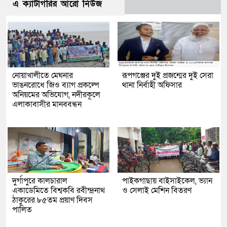
এ ক্যাটাগরির আরো নিউজ
নোয়াখালীতে মেঘনার
রূপগঞ্জের দুই প্রজন্মের দুই সেরা
ভাঙনরোধে জিও ব্যাগ প্রকল্পে
থানা নির্বাহী অফিসার
অনিয়মের অভিযোগ, নদীরকূলে
এলাকাবাসীর মানববন্ধন
দুর্গাপুরে কালচারাল
পাইকগাছায় বাইসাইকেল, ভ্যান
একাডেমিতে বিশ্বকবি রবীন্দ্রনাথ
ও সেলাই মেশিন বিতরণ
ঠাকুরের ৮৫তম প্রয়াণ দিবস
পালিত