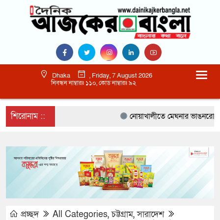
Dhaka
, Friday, 7 August 2026
নিবন্ধন নাম্বারঃ ১১০, কোড নাম্বারঃ ৯২
শিরোনাম ::
নোয়াখালীতে মেঘনার ভাঙনরোধে জিও ব
প্রচ্ছদ
All Categories
,
চট্টগ্রাম
,
সারাদেশ