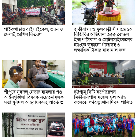
পাইকগাছায় বাইসাইকেল, ভ্যান ও
হাতীবান্ধা ও ফুলবাড়ী সীমান্তে ১৫
সেলাই মেশিন বিতরণ
বিজিবির অভিযান: ৩৫৫ বোতল
ইস্কাপ সিরাপ ও মোটরসাইকেলের
ট্যাংকে লুকানো গাঁজাসহ ৩
লক্ষাধিক টাকার মালামাল জব্দ
শ্রীপুরে যুবদল নেতার হামলায় পণ্ড
চট্টগ্রাম সিটি কর্পোরেশন
আইনশৃঙ্খলা বিষয়ক সচেতনামূলক
মিউনিসিপাল মডেল স্কুল অ্যান্ড
সভা যুবদল আহবায়কসহ আহত ৩
কলেজে গণঅভ্যুত্থান দিবস পালিত