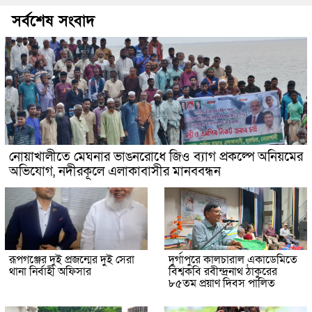
সর্বশেষ সংবাদ
নোয়াখালীতে মেঘনার ভাঙনরোধে জিও ব্যাগ প্রকল্পে অনিয়মের
অভিযোগ, নদীরকূলে এলাকাবাসীর মানববন্ধন
রূপগঞ্জের দুই প্রজন্মের দুই সেরা
দুর্গাপুরে কালচারাল একাডেমিতে
থানা নির্বাহী অফিসার
বিশ্বকবি রবীন্দ্রনাথ ঠাকুরের
৮৫তম প্রয়াণ দিবস পালিত