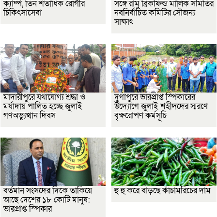
ক্যাম্প, তিন শতাধিক রোগীর
সঙ্গে রামু ব্রিকফিল্ড মালিক সমিতির
চিকিৎসাসেবা
নবনির্বাচিত কমিটির সৌজন্য
সাক্ষাৎ
মাদারীপুরে যথাযোগ্য শ্রদ্ধা ও
দুর্গাপুরে ভারপ্রাপ্ত স্পিকারের
মর্যাদায় পালিত হচ্ছে জুলাই
উদ্যোগে জুলাই শহীদদের স্মরণে
গণঅভ্যুত্থান দিবস
বৃক্ষরোপণ কর্মসূচি
বর্তমান সংসদের দিকে তাকিয়ে
হু হু করে বাড়ছে কাঁচামরিচের দাম
আছে দেশের ১৮ কোটি মানুষ:
ভারপ্রাপ্ত স্পিকার