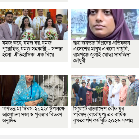
যমজ কনে, যমজ বর, যমজ
ছাত্র জনতার বিপ্লবের প্রতিফলন
পুরোহিত, যমজ সহকারী – সম্পন্ন
এদেশের মানুষ এখনো পায়নি:
হলো ‘ঐতিহাসিক’ এক বিয়ে
রামগঞ্জে জুলাই যোদ্ধা সানজিদা
চৌধুরী
‘গণতন্ত্র মা দিবস-২০২৬’ উপলক্ষে
সিলেটে বাংলাদেশ বৌদ্ধ যুব
আলোচনা সভা ও পুরস্কার বিতরণ
পরিষদ (বাবৌযুপ) এর বার্ষিক
অনুষ্ঠিত
বৃক্ষরোপণ কর্মসূচি ২০২৬ সম্পন্ন