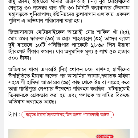
রামু ক্রসিং হাইওয়ে থানার এএসআই (নিঃ) নুর মোহাম্মদের
নেতৃত্বে ৩০ নভেম্বর রাত ৭টা ৩০ মিনিটে কক্সবাজার টেকনাফ
মহাসড়কে খুনিয়াপালং ইউনিয়নের তুলাবাগান এলাকায় একদল
পুলিশ এ অভিযান পরিচালনা করা হয়।
জিজ্ঞাসাবাদে মোটরসাইকেল আরোহী মোঃ শাকিল খাঁ (২৫),
মোঃ ওমর ফারুক (৩০) ও মোঃ শাহজাহান (৩২) তাদের ব্যাগে
দুই বান্ডেলে ১০টি পলিজিপার প্যাকেটে ১,৮৩৫ পিস ইয়াবা
ট্যাবলেট স্বীকার করেন। যার অনুমানিক মূল্য ৫ লাখ ৫০ হাজার
৫০০ টাকা।
অভিযানে থাকা এসআই (নিঃ) খোকন চন্দ্র দাশসহ স্বাক্ষীদের
উপস্থিতিতে ইয়াবা জব্দের পর আসামিরা জানায়,পলাতক মহিলা
সহযোগী হামিদা আক্তারের (৩৫) কাছ থেকে ইয়াবা সংগ্রহ করে
তারা গাজীপুরে নেওয়ার উদ্দেশ্যে পরিবহন করছিল। ঘটনাস্থলেই
তিনজনকে গ্রেফতার করা হয় এবং পলাতক আসামির বিরুদ্ধে
অভিযান অব্যাহত আছে।
ট্যাগ :
রামুতে ইয়াবা ট্যাবলেটসহ তিন মাদক পাচারকারী আটক