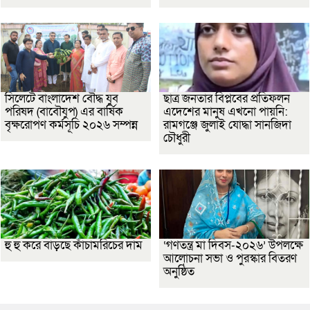
সিলেটে বাংলাদেশ বৌদ্ধ যুব
ছাত্র জনতার বিপ্লবের প্রতিফলন
পরিষদ (বাবৌযুপ) এর বার্ষিক
এদেশের মানুষ এখনো পায়নি:
বৃক্ষরোপণ কর্মসূচি ২০২৬ সম্পন্ন
রামগঞ্জে জুলাই যোদ্ধা সানজিদা
চৌধুরী
হু হু করে বাড়ছে কাঁচামরিচের দাম
‘গণতন্ত্র মা দিবস-২০২৬’ উপলক্ষে
আলোচনা সভা ও পুরস্কার বিতরণ
অনুষ্ঠিত