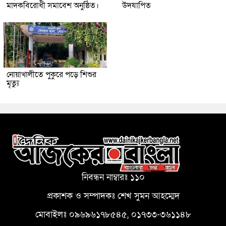
মাদকবিরোধী সমাবেশ অনুষ্ঠিত।
উদযাপিত
নোয়াখালীতে পুকুরে পড়ে শিশুর
মৃত্যু
নিবন্ধন নাম্বারঃ ১১০
প্রকাশক ও সম্পাদকঃ শেখ সুমন আহম্মেদ
মোবাইলঃ ০৯৬৯৬১৭৮৫৪৫, ০১৭৩৩-৩৬১১৪৮