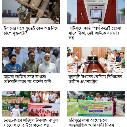
ইরানের সঙ্গে যুদ্ধেই কেন অস্ত্র নিয়ে
এটিএমে কার্ড স্পর্শ করেই তোলা
চাপে যুক্তরাষ্ট্র?
যাবে টাকা, নেই আটকে যাওয়ার
ভয়
আমরা জাতির সঙ্গে কখনো
জ্বালানি উৎসের বৈচিত্র্য নিশ্চিতের
বেইমানি করব না: কর্নেল অলি
তাগিদ প্রধানমন্ত্রীর
চরভদ্রাসনে শহিদুল ইসলাম বাবুল
হরিপুরে নানা আয়োজনে
সংযোগ সেতু উদ্বোধনের পর
আন্তর্জাতিক আদিবাসী দিবস