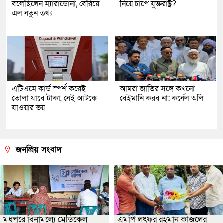
বলেছিলেন ম্যারাডোনা, বেরিয়ে
নিয়ে চাপে যুক্তরাষ্ট্র?
এল নতুন তথ্য
এটিএমে কার্ড স্পর্শ করেই
আমরা জাতির সঙ্গে কখনো
তোলা যাবে টাকা, নেই আটকে
বেইমানি করব না: কর্নেল অলি
যাওয়ার ভয়
জনপ্রিয় সংবাদ
মধুপুরে বিনামূল্যে মেডিকেল
এমপি লুৎফুর রহমান কাজলের