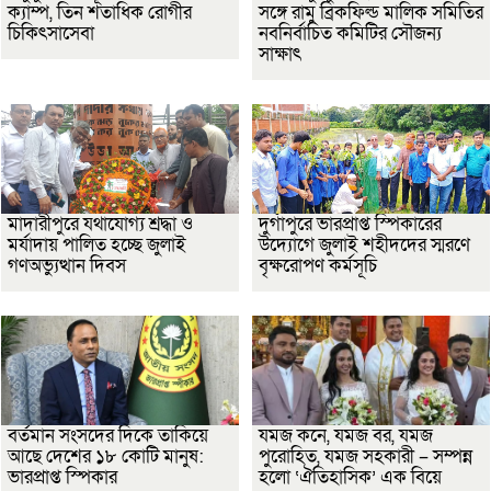
ক্যাম্প, তিন শতাধিক রোগীর
সঙ্গে রামু ব্রিকফিল্ড মালিক সমিতির
চিকিৎসাসেবা
নবনির্বাচিত কমিটির সৌজন্য
সাক্ষাৎ
মাদারীপুরে যথাযোগ্য শ্রদ্ধা ও
দুর্গাপুরে ভারপ্রাপ্ত স্পিকারের
মর্যাদায় পালিত হচ্ছে জুলাই
উদ্যোগে জুলাই শহীদদের স্মরণে
গণঅভ্যুত্থান দিবস
বৃক্ষরোপণ কর্মসূচি
বর্তমান সংসদের দিকে তাকিয়ে
যমজ কনে, যমজ বর, যমজ
আছে দেশের ১৮ কোটি মানুষ:
পুরোহিত, যমজ সহকারী – সম্পন্ন
ভারপ্রাপ্ত স্পিকার
হলো ‘ঐতিহাসিক’ এক বিয়ে