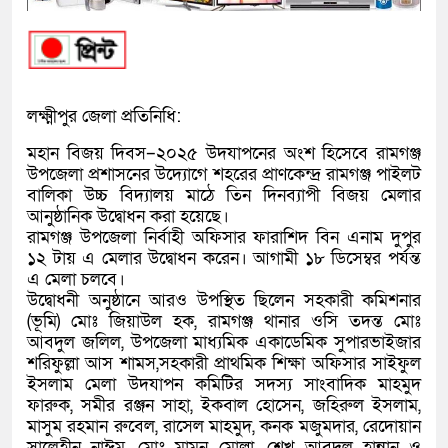
লক্ষ্মীপুর জেলা প্রতিনিধি:
মহান বিজয় দিবস–২০২৫ উদযাপনের অংশ হিসেবে রামগঞ্জ
উপজেলা প্রশাসনের উদ্যোগে শহরের প্রাণকেন্দ্র রামগঞ্জ পাইলট
বালিকা উচ্চ বিদ্যালয় মাঠে তিন দিনব্যাপী বিজয় মেলার
আনুষ্ঠানিক উদ্বোধন করা হয়েছে।
রামগঞ্জ উপজেলা নির্বাহী অফিসার ফারাশিদ বিন এনাম দুপুর
১২ টায় এ মেলার উদ্বোধন করেন। আগামী ১৮ ডিসেম্বর পর্যন্ত
এ মেলা চলবে।
উদ্বোধনী অনুষ্ঠানে আরও উপস্থিত ছিলেন সহকারী কমিশনার
(ভূমি) মোঃ জিয়াউল হক, রামগঞ্জ থানার ওসি তদন্ত মোঃ
আবদুল জলিল, উপজেলা মাধ্যমিক একাডেমিক সুপারভাইজার
শরিফুল্লা আস শামস,সহকারী প্রাথমিক শিক্ষা অফিসার সাইফুল
ইসলাম মেলা উদযাপন কমিটির সদস্য সাংবাদিক মাহমুদ
ফারুক, সমীর রঞ্জন সাহা, ইকবাল হোসেন, জহিরুল ইসলাম,
মাসুম রহমান রুবেল, রাসেল মাহমুদ, কনক মজুমদার, রেদোয়ান
সালেহীন নাঈম, মোঃ মামুন মোল্লা, শেখ আবদুল হান্নান ও