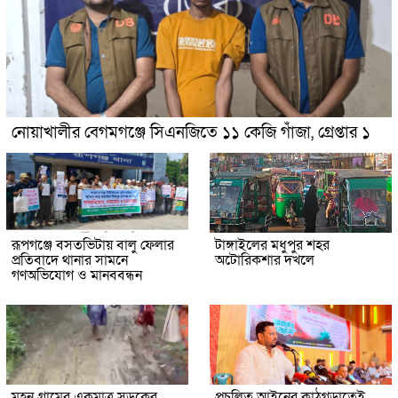
নোয়াখালীর বেগমগঞ্জে সিএনজিতে ১১ কেজি গাঁজা, গ্রেপ্তার ১
রূপগঞ্জে বসতভিটায় বালু ফেলার
টাঙ্গাইলের মধুপুর শহর
প্রতিবাদে থানার সামনে
অটোরিকশার দখলে
গণঅভিযোগ ও মানববন্ধন
মহন গ্রামের একমাত্র সড়কের
প্রচলিত আইনের কাঠগড়াতেই