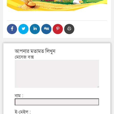
আপনার মতামত লিখুন
মেসেজ বক্স
নাম :
ই-মেইল :