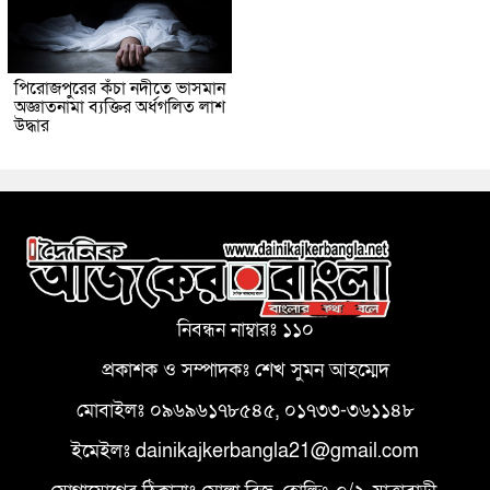
পিরোজপুরের কঁচা নদীতে ভাসমান
অজ্ঞাতনামা ব্যক্তির অর্ধগলিত লাশ
উদ্ধার
নিবন্ধন নাম্বারঃ ১১০
প্রকাশক ও সম্পাদকঃ শেখ সুমন আহম্মেদ
মোবাইলঃ ০৯৬৯৬১৭৮৫৪৫, ০১৭৩৩-৩৬১১৪৮
ইমেইলঃ dainikajkerbangla21@gmail.com