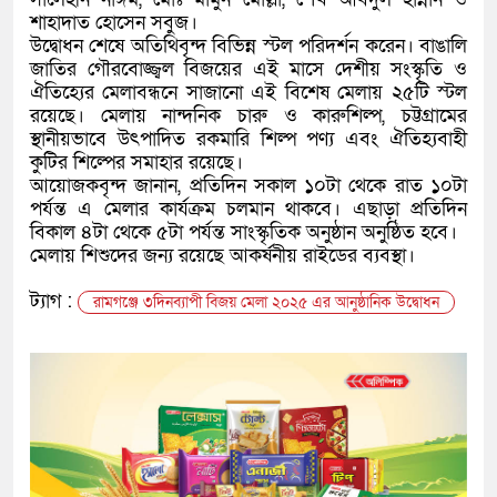
শাহাদাত হোসেন সবুজ।
উদ্বোধন শেষে অতিথিবৃন্দ বিভিন্ন স্টল পরিদর্শন করেন। ​বাঙালি
জাতির গৌরবোজ্জ্বল বিজয়ের এই মাসে দেশীয় সংস্কৃতি ও
ঐতিহ্যের মেলাবন্ধনে সাজানো এই বিশেষ মেলায় ২৫টি স্টল
রয়েছে। মেলায় নান্দনিক চারু ও কারুশিল্প, চট্টগ্রামের
স্থানীয়ভাবে উৎপাদিত রকমারি শিল্প পণ্য এবং ঐতিহ্যবাহী
কুটির শিল্পের সমাহার রয়েছে।
আয়োজকবৃন্দ জানান, প্রতিদিন সকাল ১০টা থেকে রাত ১০টা
পর্যন্ত এ মেলার কার্যক্রম চলমান থাকবে। এছাড়া প্রতিদিন
বিকাল ৪টা থেকে ৫টা পর্যন্ত সাংস্কৃতিক অনুষ্ঠান অনুষ্ঠিত হবে।
মেলায় শিশুদের জন্য রয়েছে আকর্ষনীয় রাইডের ব্যবস্থা।
ট্যাগ :
রামগঞ্জে ৩দিনব্যাপী বিজয় মেলা ২০২৫ এর আনুষ্ঠানিক উদ্বোধন