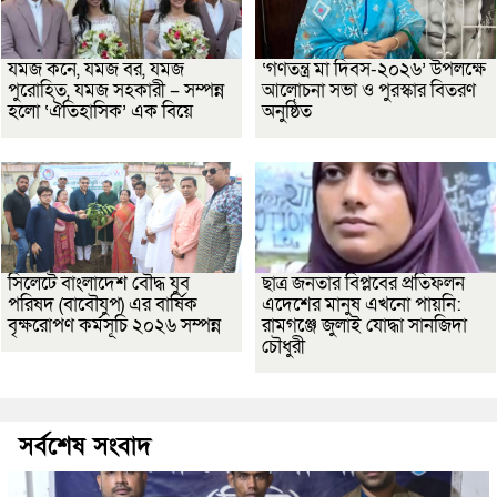
যমজ কনে, যমজ বর, যমজ
‘গণতন্ত্র মা দিবস-২০২৬’ উপলক্ষে
পুরোহিত, যমজ সহকারী – সম্পন্ন
আলোচনা সভা ও পুরস্কার বিতরণ
হলো ‘ঐতিহাসিক’ এক বিয়ে
অনুষ্ঠিত
সিলেটে বাংলাদেশ বৌদ্ধ যুব
ছাত্র জনতার বিপ্লবের প্রতিফলন
পরিষদ (বাবৌযুপ) এর বার্ষিক
এদেশের মানুষ এখনো পায়নি:
বৃক্ষরোপণ কর্মসূচি ২০২৬ সম্পন্ন
রামগঞ্জে জুলাই যোদ্ধা সানজিদা
চৌধুরী
সর্বশেষ সংবাদ