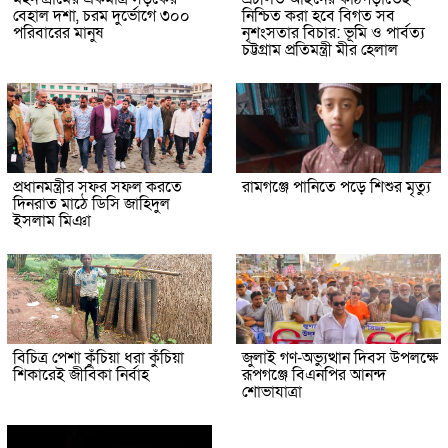
বেহাল দশা, চরম দুর্ভোগে ৩০০
নিশ্চিত করা হবে বিগত সব
পরিবারের মানুষ
নৃশংসতার বিচার: ভূমি ও পার্বত্য
চট্টগ্রাম প্রতিমন্ত্রী মীর হেলাল
প্রধানমন্ত্রীর সফর সফল করতে
রামগঞ্জে পানিতে পড়ে শিশুর মৃত্যু
দিনরাত মাঠে ডিসি জাহিদুল
ইসলাম মিঞা
বিচিত্র পেশা কুঁচিয়া ধরা কুঁচিয়া
জুলাই গণ-অভ্যুত্থান দিবস উপলক্ষে
শিকারেই জীবিকা নির্বাহ
রূপগঞ্জে বিএনপির আনন্দ
শোভাযাত্রা