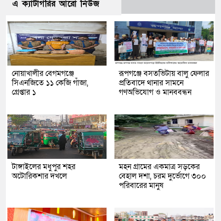
এ ক্যাটাগরির আরো নিউজ
নোয়াখালীর বেগমগঞ্জে
রূপগঞ্জে বসতভিটায় বালু ফেলার
সিএনজিতে ১১ কেজি গাঁজা,
প্রতিবাদে থানার সামনে
গ্রেপ্তার ১
গণঅভিযোগ ও মানববন্ধন
টাঙ্গাইলের মধুপুর শহর
মহন গ্রামের একমাত্র সড়কের
অটোরিকশার দখলে
বেহাল দশা, চরম দুর্ভোগে ৩০০
পরিবারের মানুষ