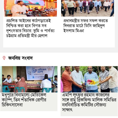
প্রচলিত আইনের কাঠগড়াতেই
প্রধানমন্ত্রীর সফর সফল করতে
নিশ্চিত করা হবে বিগত সব
দিনরাত মাঠে ডিসি জাহিদুল
নৃশংসতার বিচার: ভূমি ও পার্বত্য
ইসলাম মিঞা
চট্টগ্রাম প্রতিমন্ত্রী মীর হেলাল
জনপ্রিয় সংবাদ
মধুপুরে বিনামূল্যে মেডিকেল
এমপি লুৎফুর রহমান কাজলের
ক্যাম্প, তিন শতাধিক রোগীর
সঙ্গে রামু ব্রিকফিল্ড মালিক সমিতির
চিকিৎসাসেবা
নবনির্বাচিত কমিটির সৌজন্য
সাক্ষাৎ