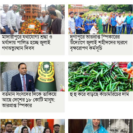
মাদারীপুরে যথাযোগ্য শ্রদ্ধা ও
দুর্গাপুরে ভারপ্রাপ্ত স্পিকারের
মর্যাদায় পালিত হচ্ছে জুলাই
উদ্যোগে জুলাই শহীদদের স্মরণে
গণঅভ্যুত্থান দিবস
বৃক্ষরোপণ কর্মসূচি
বর্তমান সংসদের দিকে তাকিয়ে
হু হু করে বাড়ছে কাঁচামরিচের দাম
আছে দেশের ১৮ কোটি মানুষ:
ভারপ্রাপ্ত স্পিকার