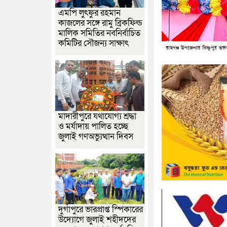
এমপি লুৎফুর রহমান
কাজলের সঙ্গে রামু ব্রিকফিল্ড
মালিক সমিতির নবনির্বাচিত
কমিটির সৌজন্য সাক্ষাৎ
মাদারীপুরে যথাযোগ্য শ্রদ্ধা
ও মর্যাদায় পালিত হচ্ছে
জুলাই গণঅভ্যুত্থান দিবস
দুর্গাপুরে ভারপ্রাপ্ত স্পিকারের
উদ্যোগে জুলাই শহীদদের