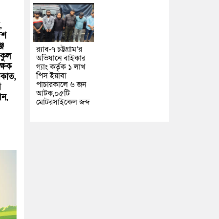
,
েশ
্জ
র‌্যাব-৭ চট্টগ্রাম’র
িকুল
অভিযানে বাইকার
ক্ষক
গ্যাং কর্তৃক ১ লাখ
পিস ইয়াবা
াকাত,
পাচারকালে ৬ জন
ি
আটক,০৫টি
ান,
মোটরসাইকেল জব্দ