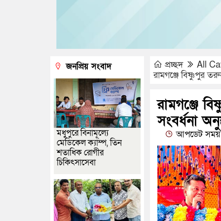
প্রচ্ছদ
All Ca
জনপ্রিয় সংবাদ
রামগঞ্জে বিষ্ণুপুর তর
রামগঞ্জে বিষ
সংবর্ধনা অনুষ
মধুপুরে বিনামূল্যে
আপডেট সময় :
মেডিকেল ক্যাম্প, তিন
শতাধিক রোগীর
চিকিৎসাসেবা