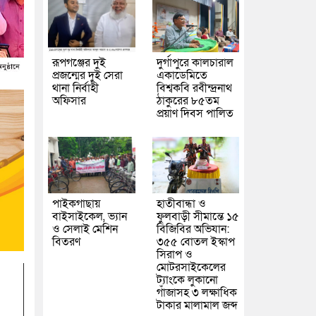
রূপগঞ্জের দুই
দুর্গাপুরে কালচারাল
প্রজন্মের দুই সেরা
একাডেমিতে
থানা নির্বাহী
বিশ্বকবি রবীন্দ্রনাথ
অফিসার
ঠাকুরের ৮৫তম
প্রয়াণ দিবস পালিত
পাইকগাছায়
হাতীবান্ধা ও
বাইসাইকেল, ভ্যান
ফুলবাড়ী সীমান্তে ১৫
ও সেলাই মেশিন
বিজিবির অভিযান:
বিতরণ
৩৫৫ বোতল ইস্কাপ
সিরাপ ও
মোটরসাইকেলের
ট্যাংকে লুকানো
গাঁজাসহ ৩ লক্ষাধিক
টাকার মালামাল জব্দ