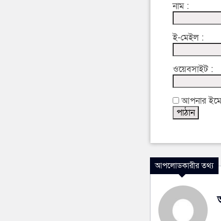
নাম :
ই-মেইল :
ওয়েবসাইট :
আপনার ইমেইল
আপলোডকারীর তথ্য