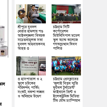
শ্রীপুরে যুবদল
চট্টগ্রাম সিটি
নেতার হামলায় পণ্ড
কর্পোরেশন
আইনশৃঙ্খলা বিষয়ক
মিউনিসিপাল মডেল
সচেতনামূলক সভা
স্কুল অ্যান্ড কলেজে
যুবদল আহবায়কসহ
গণঅভ্যুত্থান দিবস
আহত ৩
পালিত
৩ হাসপাতাল ও ২
চট্টগ্রাম প্রেসক্লাবের
স্কুলে চউকের
‘জুলাই বিপ্লব স্মৃতি
কাল
পরিদর্শন, পার্কিং
ফুটবল টুর্নামেন্ট’
সংকট, নকশা লঙ্ঘন
ফাইনালে প্রিন্ট ও
ও অনিয়মে উদ্বেগ
ইলেকট্রনিক মিডিয়া
টিম যৌথ চ্যাম্পিয়ান
র