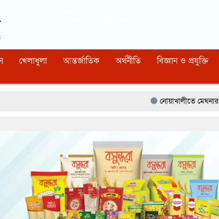
Dhaka
09:51:04 PM
, Friday, 7 August 2026
নিবন্ধন নাম্বারঃ ১১০, সিরিয়াল নাম্বারঃ ১৫৪, কোড নাম্বারঃ ৯২
ন
খেলাধুলা
আন্তর্জাতিক
অর্থনীতি
বিজ্ঞান ও প্রযুক্তি
নোয়াখালীতে মেঘনার ভাঙনরোধে জিও ব্য