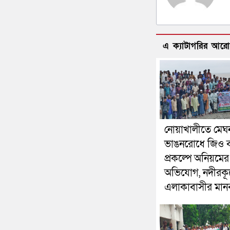
এ ক্যাটাগরির আর
নোয়াখালীতে মেঘ
ভাঙনরোধে জিও ব
প্রকল্পে অনিয়মের
অভিযোগ, নদীরকূ
এলাকাবাসীর মানব