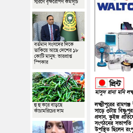
স্মরণে বৃক্ষরোপণ কর্মসূচি
বর্তমান সংসদের দিকে
তাকিয়ে আছে দেশের ১৮
কোটি মানুষ: ভারপ্রাপ্ত
স্পিকার
মাসুদ রানা মনি লক্ষ
লক্ষ্মীপুরের রামগঞ
হু হু করে বাড়ছে
সাড়ে ৩টায় বিষ্ণুপুর
কাঁচামরিচের দাম
প্রদান, কুইজ প্রতি
সংগঠনের সভাপতি না
উপস্থিত ছিলেন রং