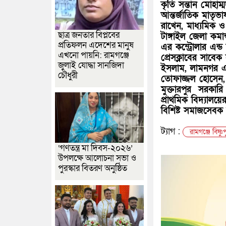
কৃতি সন্তান মোহাম
আন্তর্জাতিক মাতৃভ
রাখেন, মাধ্যমিক 
ছাত্র জনতার বিপ্লবের
টাঙ্গাইল জেলা কমা
প্রতিফলন এদেশের মানুষ
এর কন্ট্রোলার এন্
এখনো পায়নি: রামগঞ্জে
প্রেসক্লাবের সাবে
জুলাই যোদ্ধা সানজিদা
ইসলাম, লামনগর এক
চৌধুরী
তোফাজ্জল হোসেন, ল
মুক্তারপুর সরকারি 
প্রাথমিক বিদ্যালয়ে
বিশিষ্ট সমাজসেবক 
ট্যাগ :
রামগঞ্জে বিষ্ণ
‘গণতন্ত্র মা দিবস-২০২৬’
উপলক্ষে আলোচনা সভা ও
পুরস্কার বিতরণ অনুষ্ঠিত