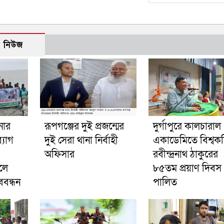
ো নিউজ
নার
রূপগঞ্জের দুই প্রজন্মের
দুর্গাপুরে কালচারাল
্যাগ
দুই সেরা থানা নির্বাহী
একাডেমিতে বিশ্বক
অফিসার
রবীন্দ্রনাথ ঠাকুরের
লে
৮৫তম প্রয়াণ দিবস
বন্ধন
পালিত