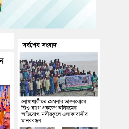
সর্বশেষ সংবাদ
জন
নোয়াখালীতে মেঘনার ভাঙনরোধে
জিও ব্যাগ প্রকল্পে অনিয়মের
অভিযোগ, নদীরকূলে এলাকাবাসীর
মানববন্ধন