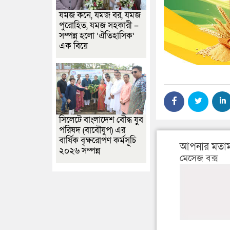
যমজ কনে, যমজ বর, যমজ
পুরোহিত, যমজ সহকারী –
সম্পন্ন হলো ‘ঐতিহাসিক’
এক বিয়ে
সিলেটে বাংলাদেশ বৌদ্ধ যুব
পরিষদ (বাবৌযুপ) এর
বার্ষিক বৃক্ষরোপণ কর্মসূচি
আপনার মতাম
২০২৬ সম্পন্ন
মেসেজ বক্স