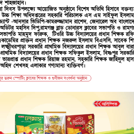
্মদ শাহজাহান।
াষা দিবস উপলক্ষ্যে আয়োজিত অনুষ্ঠানে বিশেষ অতিথি হিসাবে বক্তব্য
ও উচ্চ শিক্ষা অধিদপ্তরের সহকারি পরিচালক এস এম সাইফুল ইসলাম
ন্ড্যান্ট -আনসার ভিডিপি-কামরুজ্জামান রাশেদ, জেনারেল অব বাংলাদ
ড অডিটর মহসিন দিপু,রামগঞ্জ ব্লাড ডোনারস ক্লাবের সভাপতি ও রামগঞ
ক সভাপতি মাহমুদ ফারুক, টিওরি উচ্চ বিদ্যালয়ের প্রধান শিক্ষক রফ
াডেমির প্রাক্তন প্রধান শিক্ষক নজরুল ইসলাম বিএসসি, সাবেক শি
ক্ষ্মীধরপাড়া সরকারি প্রাথমিক বিদ্যালয়ের প্রধান শিক্ষক আবুল বার
প্রাথমিক বিদ্যালয়ের প্রধান শিক্ষক সফিকুল ইসলাম, বিষ্ণপুর সরকার
র ভারপ্রাপ্ত প্রধান শিক্ষক রিয়াজ রহমান, সহকারি শিক্ষক জাহিদুল হাস
অহিদ শেখসহ এলাকার গণ্যমান্য ব্যক্তিবর্গ।
ুপুর তরুন স্পোটিং ক্লাবের শিক্ষক ও গুণীজন সংবর্ধনা অনুষ্ঠান