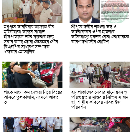
মধুপুরে ডায়রিয়ায় আক্রান্ত বীর
শ্রীপুরে দলীয় শৃঙ্খলা ভঙ্গ ও
মুক্তিযোদ্ধা আব্দুস সামাদ
আহ্বায়কের ওপর হামলার
হাসপাতালে দ্রুত সুস্থতার জন্য
অভিযোগে যুবদল নেতা তোফানকে
সবার কাছে দোয়া চেয়েছেন পৌর
কারণ দর্শানোর নোটিশ
বিএনপির সাধারণ সম্পাদক
খন্দকার মোতালিব
পাতে মাংস কম দেওয়া নিয়ে বিয়ের
হাসপাতালের সেবার মানোন্নয়ন ও
আসরে তুলকালাম, সংঘর্ষে আহত
পরিচ্ছন্নতায় মাগুরায় সিভিল সার্জন
৩
ডা. শামীম কবিরের সারপ্রাইজ
পরিদর্শন