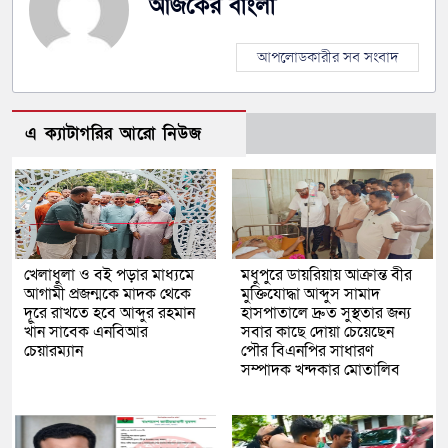
আজকের বাংলা
আপলোডকারীর সব সংবাদ
এ ক্যাটাগরির আরো নিউজ
খেলাধুলা ও বই পড়ার মাধ্যমে
মধুপুরে ডায়রিয়ায় আক্রান্ত বীর
আগামী প্রজন্মকে মাদক থেকে
মুক্তিযোদ্ধা আব্দুস সামাদ
দূরে রাখতে হবে আব্দুর রহমান
হাসপাতালে দ্রুত সুস্থতার জন্য
খাঁন সাবেক এনবিআর
সবার কাছে দোয়া চেয়েছেন
চেয়ারম্যান
পৌর বিএনপির সাধারণ
সম্পাদক খন্দকার মোতালিব