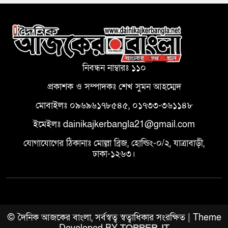
নিবন্ধন নাম্বারঃ ১১০
প্রকাশক ও সম্পাদকঃ শেখ সুমন আহম্মেদ
মোবাইলঃ ০৯৬৯৬১৭৮৫৪৫, ০১৭৩৩-৩৬১১৪৮
ইমেইলঃ dainikajkerbangla21@gmail.com
যোগাযোগের ঠিকানাঃ মোল্লা ব্রিজ, হোল্ডিং-০/২, যাত্রাবাড়ী,
ঢাকা-১২৬৩।
© দৈনিক আজকের বাংলা, সর্বস্বত্ব স্বত্বাধিকার সংরক্ষিত | Theme