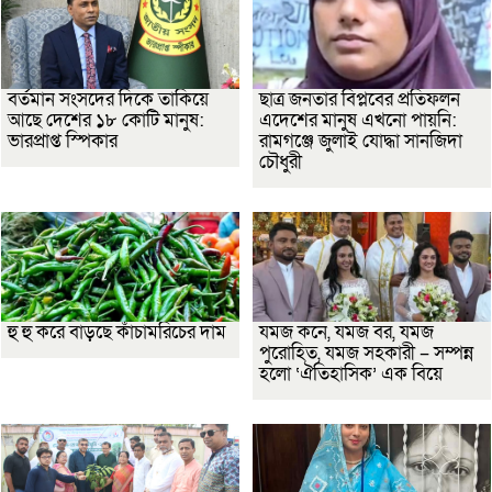
বর্তমান সংসদের দিকে তাকিয়ে
ছাত্র জনতার বিপ্লবের প্রতিফলন
আছে দেশের ১৮ কোটি মানুষ:
এদেশের মানুষ এখনো পায়নি:
ভারপ্রাপ্ত স্পিকার
রামগঞ্জে জুলাই যোদ্ধা সানজিদা
চৌধুরী
হু হু করে বাড়ছে কাঁচামরিচের দাম
যমজ কনে, যমজ বর, যমজ
পুরোহিত, যমজ সহকারী – সম্পন্ন
হলো ‘ঐতিহাসিক’ এক বিয়ে