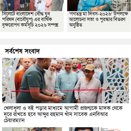
সিলেটে বাংলাদেশ বৌদ্ধ যুব
‘গণতন্ত্র মা দিবস-২০২৬’ উপলক্ষে
পরিষদ (বাবৌযুপ) এর বার্ষিক
আলোচনা সভা ও পুরস্কার বিতরণ
বৃক্ষরোপণ কর্মসূচি ২০২৬ সম্পন্ন
অনুষ্ঠিত
সর্বশেষ সংবাদ
খেলাধুলা ও বই পড়ার মাধ্যমে আগামী প্রজন্মকে মাদক থেকে
দূরে রাখতে হবে আব্দুর রহমান খাঁন সাবেক এনবিআর
চেয়ারম্যান