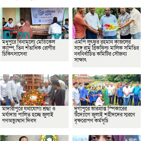
মধুপুরে বিনামূল্যে মেডিকেল
এমপি লুৎফুর রহমান কাজলের
ক্যাম্প, তিন শতাধিক রোগীর
সঙ্গে রামু ব্রিকফিল্ড মালিক সমিতির
চিকিৎসাসেবা
নবনির্বাচিত কমিটির সৌজন্য
সাক্ষাৎ
মাদারীপুরে যথাযোগ্য শ্রদ্ধা ও
দুর্গাপুরে ভারপ্রাপ্ত স্পিকারের
মর্যাদায় পালিত হচ্ছে জুলাই
উদ্যোগে জুলাই শহীদদের স্মরণে
গণঅভ্যুত্থান দিবস
বৃক্ষরোপণ কর্মসূচি