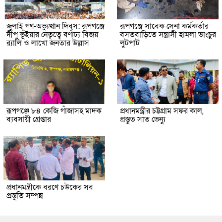
জুলাই গণ-অভ্যুত্থান দিবস: রূপগঞ্জে
রূপগঞ্জে সাবেক সেনা কর্মকর্তার
দীপু ভূঁইয়ার নেতৃত্বে বর্ণাঢ্য বিজয়
বসতবাড়িতে সন্ত্রাসী হামলা ভাংচুর
র‌্যালি ও লাখো জনতার উল্লাস
লুটপাট
রূপগঞ্জে ৮৪ কেজি গাঁজাসহ মাদক
প্রধানমন্ত্রীর চট্টগ্রাম সফর কাল,
ব্যবসায়ী গ্রেপ্তার
প্রস্তুত সাত ভেন্যু
প্রধানমন্ত্রীকে বরণে চউকের সব
প্রস্তুতি সম্পন্ন