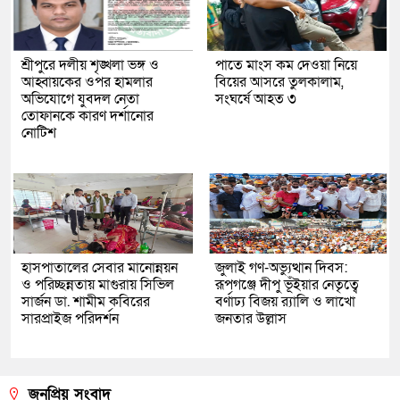
শ্রীপুরে দলীয় শৃঙ্খলা ভঙ্গ ও
পাতে মাংস কম দেওয়া নিয়ে
আহ্বায়কের ওপর হামলার
বিয়ের আসরে তুলকালাম,
অভিযোগে যুবদল নেতা
সংঘর্ষে আহত ৩
তোফানকে কারণ দর্শানোর
নোটিশ
হাসপাতালের সেবার মানোন্নয়ন
জুলাই গণ-অভ্যুত্থান দিবস:
ও পরিচ্ছন্নতায় মাগুরায় সিভিল
রূপগঞ্জে দীপু ভূঁইয়ার নেতৃত্বে
সার্জন ডা. শামীম কবিরের
বর্ণাঢ্য বিজয় র‌্যালি ও লাখো
সারপ্রাইজ পরিদর্শন
জনতার উল্লাস
জনপ্রিয় সংবাদ