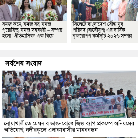
যমজ কনে, যমজ বর, যমজ
সিলেটে বাংলাদেশ বৌদ্ধ যুব
পুরোহিত, যমজ সহকারী – সম্পন্ন
পরিষদ (বাবৌযুপ) এর বার্ষিক
হলো ‘ঐতিহাসিক’ এক বিয়ে
বৃক্ষরোপণ কর্মসূচি ২০২৬ সম্পন্ন
সর্বশেষ সংবাদ
নোয়াখালীতে মেঘনার ভাঙনরোধে জিও ব্যাগ প্রকল্পে অনিয়মের
অভিযোগ, নদীরকূলে এলাকাবাসীর মানববন্ধন