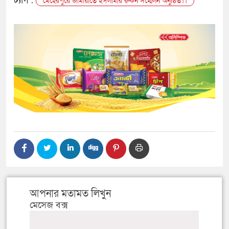
ট্যাগ :
মেহেরপুরে জামায়াতে ইসলামীর রুকন সম্মেলন অনুষ্ঠিত।।
আপনার মতামত লিখুন
মেসেজ বক্স