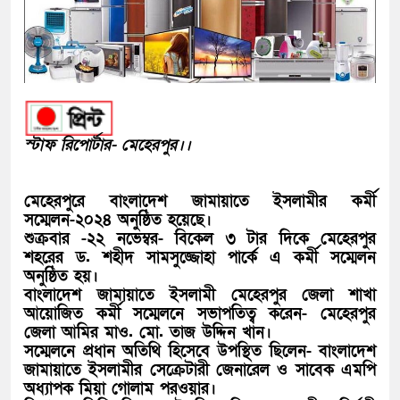
স্টাফ রিপোর্টার- মেহেরপুর।।
মেহেরপুরে বাংলাদেশ জামায়াতে ইসলামীর কর্মী
সম্মেলন-২০২৪ অনুষ্ঠিত হয়েছে।
শুক্রবার -২২ নভেম্বর- বিকেল ৩ টার দিকে মেহেরপুর
শহরের ড. শহীদ সামসুজ্জোহা পার্কে এ কর্মী সম্মেলন
অনুষ্ঠিত হয়।
বাংলাদেশ জামায়াতে ইসলামী মেহেরপুর জেলা শাখা
আয়োজিত কর্মী সম্মেলনে সভাপতিত্ব করেন- মেহেরপুর
জেলা আমির মাও. মো. তাজ উদ্দিন খান।
সম্মেলনে প্রধান অতিথি হিসেবে উপস্থিত ছিলেন- বাংলাদেশ
জামায়াতে ইসলামীর সেক্রেটারী জেনারেল ও সাবেক এমপি
অধ্যাপক মিয়া গোলাম পরওয়ার।