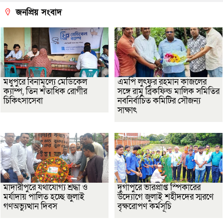
জনপ্রিয় সংবাদ
মধুপুরে বিনামূল্যে মেডিকেল
এমপি লুৎফুর রহমান কাজলের
ক্যাম্প, তিন শতাধিক রোগীর
সঙ্গে রামু ব্রিকফিল্ড মালিক সমিতির
চিকিৎসাসেবা
নবনির্বাচিত কমিটির সৌজন্য
সাক্ষাৎ
মাদারীপুরে যথাযোগ্য শ্রদ্ধা ও
দুর্গাপুরে ভারপ্রাপ্ত স্পিকারের
মর্যাদায় পালিত হচ্ছে জুলাই
উদ্যোগে জুলাই শহীদদের স্মরণে
গণঅভ্যুত্থান দিবস
বৃক্ষরোপণ কর্মসূচি