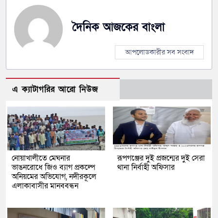
দৈনিক আজকের বাংলা
আপলোডকারীর সব সংবাদ
এ ক্যাটাগরির আরো নিউজ
নোয়াখালীতে মেঘনার
রূপগঞ্জের দুই প্রজন্মের দুই সেরা
ভাঙনরোধে জিও ব্যাগ প্রকল্পে
থানা নির্বাহী অফিসার
অনিয়মের অভিযোগ, নদীরকূলে
এলাকাবাসীর মানববন্ধন