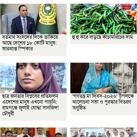
বর্তমান সংসদের দিকে তাকিয়ে
হু হু করে বাড়ছে কাঁচামরিচের দাম
আছে দেশের ১৮ কোটি মানুষ:
ভারপ্রাপ্ত স্পিকার
ছাত্র জনতার বিপ্লবের প্রতিফলন
‘গণতন্ত্র মা দিবস-২০২৬’ উপলক্ষে
এদেশের মানুষ এখনো পায়নি:
আলোচনা সভা ও পুরস্কার বিতরণ
রামগঞ্জে জুলাই যোদ্ধা সানজিদা
অনুষ্ঠিত
চৌধুরী