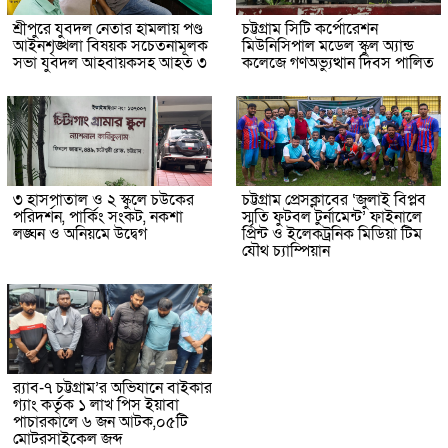
শ্রীপুরে যুবদল নেতার হামলায় পণ্ড
চট্টগ্রাম সিটি কর্পোরেশন
আইনশৃঙ্খলা বিষয়ক সচেতনামূলক
মিউনিসিপাল মডেল স্কুল অ্যান্ড
সভা যুবদল আহবায়কসহ আহত ৩
কলেজে গণঅভ্যুত্থান দিবস পালিত
৩ হাসপাতাল ও ২ স্কুলে চউকের
চট্টগ্রাম প্রেসক্লাবের ‘জুলাই বিপ্লব
পরিদর্শন, পার্কিং সংকট, নকশা
স্মৃতি ফুটবল টুর্নামেন্ট’ ফাইনালে
লঙ্ঘন ও অনিয়মে উদ্বেগ
প্রিন্ট ও ইলেকট্রনিক মিডিয়া টিম
যৌথ চ্যাম্পিয়ান
র‌্যাব-৭ চট্টগ্রাম’র অভিযানে বাইকার
গ্যাং কর্তৃক ১ লাখ পিস ইয়াবা
পাচারকালে ৬ জন আটক,০৫টি
মোটরসাইকেল জব্দ