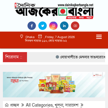
Dhaka
, Friday, 7 August 2026
নিবন্ধন নাম্বারঃ ১১০, কোড নাম্বারঃ ৯২
শিরোনাম ::
নোয়াখালীতে মেঘনার ভাঙনরোধে জিও ব্
প্রচ্ছদ
All Categories
,
খুলনা
,
সারাদেশ