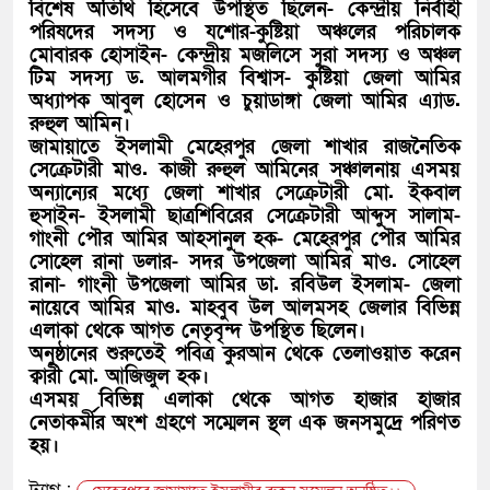
বিশেষ অতিথি হিসেবে উপস্থিত ছিলেন- কেন্দ্রীয় নির্বাহী
পরিষদের সদস্য ও যশোর-কুষ্টিয়া অঞ্চলের পরিচালক
মোবারক হোসাইন- কেন্দ্রীয় মজলিসে সুরা সদস্য ও অঞ্চল
টিম সদস্য ড. আলমগীর বিশ্বাস- কুষ্টিয়া জেলা আমির
অধ্যাপক আবুল হোসেন ও চুয়াডাঙ্গা জেলা আমির এ্যাড.
রুহুল আমিন।
জামায়াতে ইসলামী মেহেরপুর জেলা শাখার রাজনৈতিক
সেক্রেটারী মাও. কাজী রুহুল আমিনের সঞ্চালনায় এসময়
অন্যান্যের মধ্যে জেলা শাখার সেক্রেটারী মো. ইকবাল
হুসাইন- ইসলামী ছাত্রশিবিরের সেক্রেটারী আব্দুস সালাম-
গাংনী পৌর আমির আহসানুল হক- মেহেরপুর পৌর আমির
সোহেল রানা ডলার- সদর উপজেলা আমির মাও. সোহেল
রানা- গাংনী উপজেলা আমির ডা. রবিউল ইসলাম- জেলা
নায়েবে আমির মাও. মাহবুব উল আলমসহ জেলার বিভিন্ন
এলাকা থেকে আগত নেতৃবৃন্দ উপস্থিত ছিলেন।
অনুষ্ঠানের শুরুতেই পবিত্র কুরআন থেকে তেলাওয়াত করেন
ক্বারী মো. আজিজুল হক।
এসময় বিভিন্ন এলাকা থেকে আগত হাজার হাজার
নেতাকর্মীর অংশ গ্রহণে সম্মেলন স্থল এক জনসমুদ্রে পরিণত
হয়।