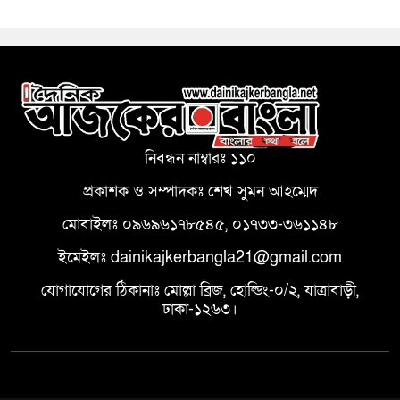
নিবন্ধন নাম্বারঃ ১১০
প্রকাশক ও সম্পাদকঃ শেখ সুমন আহম্মেদ
মোবাইলঃ ০৯৬৯৬১৭৮৫৪৫, ০১৭৩৩-৩৬১১৪৮
ইমেইলঃ dainikajkerbangla21@gmail.com
যোগাযোগের ঠিকানাঃ মোল্লা ব্রিজ, হোল্ডিং-০/২, যাত্রাবাড়ী,
ঢাকা-১২৬৩।