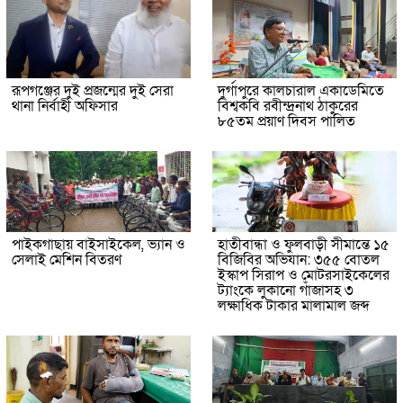
রূপগঞ্জের দুই প্রজন্মের দুই সেরা
দুর্গাপুরে কালচারাল একাডেমিতে
থানা নির্বাহী অফিসার
বিশ্বকবি রবীন্দ্রনাথ ঠাকুরের
৮৫তম প্রয়াণ দিবস পালিত
পাইকগাছায় বাইসাইকেল, ভ্যান ও
হাতীবান্ধা ও ফুলবাড়ী সীমান্তে ১৫
সেলাই মেশিন বিতরণ
বিজিবির অভিযান: ৩৫৫ বোতল
ইস্কাপ সিরাপ ও মোটরসাইকেলের
ট্যাংকে লুকানো গাঁজাসহ ৩
লক্ষাধিক টাকার মালামাল জব্দ