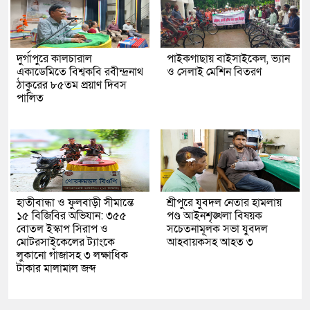
দুর্গাপুরে কালচারাল
পাইকগাছায় বাইসাইকেল, ভ্যান
একাডেমিতে বিশ্বকবি রবীন্দ্রনাথ
ও সেলাই মেশিন বিতরণ
ঠাকুরের ৮৫তম প্রয়াণ দিবস
পালিত
হাতীবান্ধা ও ফুলবাড়ী সীমান্তে
শ্রীপুরে যুবদল নেতার হামলায়
১৫ বিজিবির অভিযান: ৩৫৫
পণ্ড আইনশৃঙ্খলা বিষয়ক
বোতল ইস্কাপ সিরাপ ও
সচেতনামূলক সভা যুবদল
মোটরসাইকেলের ট্যাংকে
আহবায়কসহ আহত ৩
লুকানো গাঁজাসহ ৩ লক্ষাধিক
টাকার মালামাল জব্দ