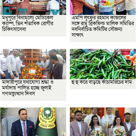
মধুপুরে বিনামূল্যে মেডিকেল
এমপি লুৎফুর রহমান কাজলের
ক্যাম্প, তিন শতাধিক রোগীর
সঙ্গে রামু ব্রিকফিল্ড মালিক সমিতির
চিকিৎসাসেবা
নবনির্বাচিত কমিটির সৌজন্য
সাক্ষাৎ
মাদারীপুরে যথাযোগ্য শ্রদ্ধা ও
হু হু করে বাড়ছে কাঁচামরিচের দাম
মর্যাদায় পালিত হচ্ছে জুলাই
গণঅভ্যুত্থান দিবস