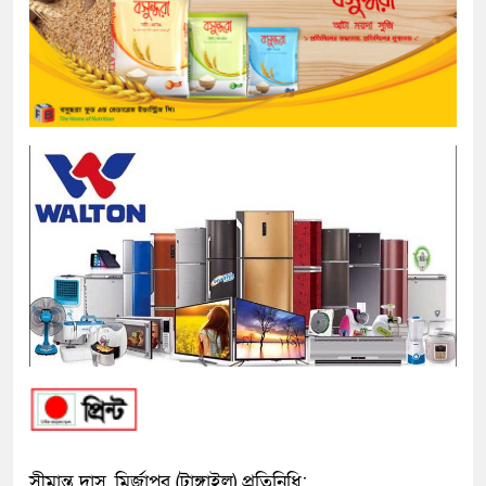
সীমান্ত দাস, মির্জাপুর (টাঙ্গাইল) প্রতিনিধি: