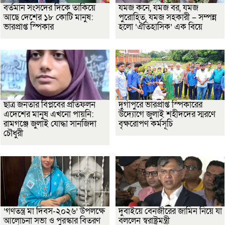
বর্তমান সংসদের দিকে তাকিয়ে
যমজ কনে, যমজ বর, যমজ
আছে দেশের ১৮ কোটি মানুষ:
পুরোহিত, যমজ সহকারী – সম্পন্ন
ভারপ্রাপ্ত স্পিকার
হলো ‘ঐতিহাসিক’ এক বিয়ে
ছাত্র জনতার বিপ্লবের প্রতিফলন
দুর্গাপুরে ভারপ্রাপ্ত স্পিকারের
এদেশের মানুষ এখনো পায়নি:
উদ্যোগে জুলাই শহীদদের স্মরণে
রামগঞ্জে জুলাই যোদ্ধা সানজিদা
বৃক্ষরোপণ কর্মসূচি
চৌধুরী
‘গণতন্ত্র মা দিবস-২০২৬’ উপলক্ষে
দুবাইয়ে বেনজীরের জামিন নিয়ে যা
আলোচনা সভা ও পুরস্কার বিতরণ
বললেন স্বরাষ্ট্রমন্ত্রী