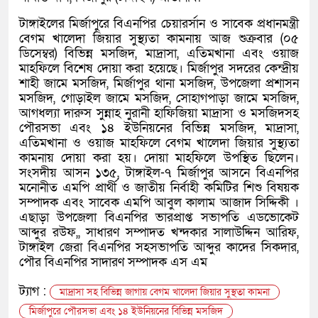
টাঙ্গাইলের মির্জাপুরে বিএনপির চেয়ারর্সান ও সাবেক প্রধানমন্ত্রী
বেগম খালেদা জিয়ার সুস্থ্যতা কামনায় আজ শুক্রবার (০৫
ডিসেম্বর) বিভিন্ন মসজিদ, মাদ্রাসা, এতিমখানা এবং ওয়াজ
মাহফিলে বিশেষ দোয়া করা হয়েছে। মির্জাপুর সদরের কেন্দ্রীয়
শাহী জামে মসজিদ, মির্জাপুর থানা মসজিদ, উপজেলা প্রশাসন
মসজিদ, গোড়াইল জামে মসজিদ, সোহাগপাড়া জামে মসজিদ,
আগধল্যা দারুস সুন্নাহ নুরানী হাফিজিয়া মাদ্রাসা ও মসজিদসহ
পৌরসভা এবং ১৪ ইউনিয়নের বিভিন্ন মসজিদ, মাদ্রাসা,
এতিমখানা ও ওয়াজ মাহফিলে বেগম খালেদা জিয়ার সুস্থ্যতা
কামনায় দোয়া করা হয়। দোয়া মাহফিলে উপস্থিত ছিলেন।
সংসদীয় আসন ১৩৫, টাঙ্গাইল-৭ মির্জাপুর আসনে বিএনপির
মনোনীত এমপি প্রার্থী ও জাতীয় নির্বাহী কমিটির শিশু বিষয়ক
সম্পাদক এবং সাবেক এমপি আবুল কালাম আজাদ সিদ্দিকী ।
এছাড়া উপজেলা বিএনপির ভারপ্রাপ্ত সভাপতি এডভোকেট
আব্দুর রউফ,, সাধারণ সম্পাদত খন্দকার সালাউদ্দিন আরিফ,
টাঙ্গাইল জেরা বিএনপির সহসভাপতি আব্দুর কাদের সিকদার,
পৌর বিএনপির সাদারণ সম্পাদক এস এম
ট্যাগ :
মাদ্রাসা সহ বিভিন্ন জাগায় বেগম খালেদা জিয়ার সুস্থতা কামনা
মির্জাপুরে পৌরসভা এবং ১৪ ইউনিয়নের বিভিন্ন মসজিদ