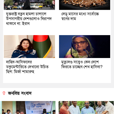
যুক্তরাষ্ট্র নতুন হামলা চালালে
দেড় মাসের মধ্যে সর্বোচ্চে
উপসাগরীয় দেশগুলোও নিরাপদ
স্বর্ণের দাম
থাকবে না: ইরান
নাহিদ-আসিফদের
মৃত্যুদণ্ড সত্ত্বেও কেন দেশে
ডকুমেন্টারিতে দেখানো উচিত
ফিরতে চাচ্ছেন শেখ হাসিনা?
ছিল: মির্জা শামারুহ
জনপ্রিয় সংবাদ