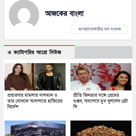
আজকের বাংলা
আপলোডকারীর সব সংবাদ
এ ক্যাটাগরির আরো নিউজ
প্রতারণার মামলায় সালমান ও
প্রীতি জিনতার সঙ্গে প্রেমের
তার বোনকে আদালতে হাজিরের
গুঞ্জন, অবশেষে মুখ খুললেন ব্রেট
নির্দেশ
লি