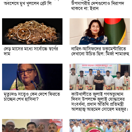
অবশেষে মুখ খুললেন ব্রেট লি
উপসাগরীয় দেশগুলোও নিরাপদ
থাকবে না: ইরান
দেড় মাসের মধ্যে সর্বোচ্চে স্বর্ণের
নাহিদ-আসিফদের ডকুমেন্টারিতে
দাম
দেখানো উচিত ছিল: মির্জা শামারুহ
মৃত্যুদণ্ড সত্ত্বেও কেন দেশে ফিরতে
কাউখালীতে জুলাই গণঅভ্যুত্থান
চাচ্ছেন শেখ হাসিনা?
দিবস উপলক্ষে জুলাই যোদ্ধাদের
সংবর্ধনা, প্রধান অতিথি প্রতিমন্ত্রী
আলহাজ্ব আহমেদ সোহেল মহজুর।