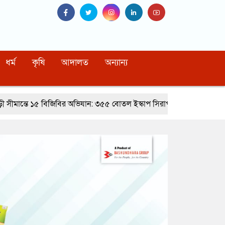
ধর্ম
কৃষি
আদালত
অন্যান্য
বির অভিযান: ৩৫৫ বোতল ইস্কাপ সিরাপ ও মোটরসাইকেলের ট্যাংকে লুকানো গাঁজ