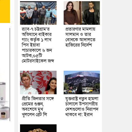
র‌্যাব-৭ চট্টগ্রাম’র
প্রতারণার মামলায়
অভিযানে বাইকার
সালমান ও তার
গ্যাং কর্তৃক ১ লাখ
বোনকে আদালতে
পিস ইয়াবা
হাজিরের নির্দেশ
পাচারকালে ৬ জন
আটক,০৫টি
মোটরসাইকেল জব্দ
প্রীতি জিনতার সঙ্গে
যুক্তরাষ্ট্র নতুন হামলা
প্রেমের গুঞ্জন,
চালালে উপসাগরীয়
অবশেষে মুখ
দেশগুলোও নিরাপদ
খুললেন ব্রেট লি
থাকবে না: ইরান