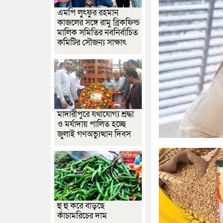
এমপি লুৎফুর রহমান
কাজলের সঙ্গে রামু ব্রিকফিল্ড
মালিক সমিতির নবনির্বাচিত
কমিটির সৌজন্য সাক্ষাৎ
মাদারীপুরে যথাযোগ্য শ্রদ্ধা
ও মর্যাদায় পালিত হচ্ছে
জুলাই গণঅভ্যুত্থান দিবস
হু হু করে বাড়ছে
কাঁচামরিচের দাম