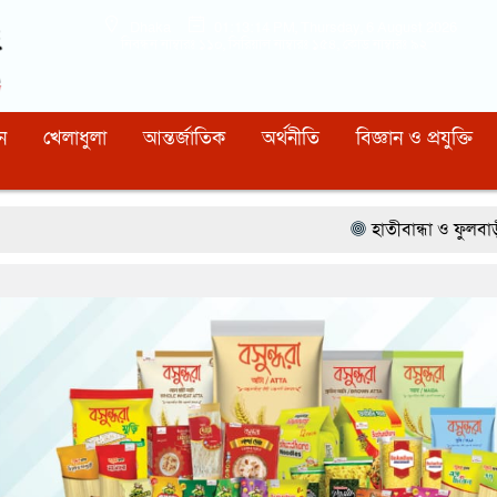
Dhaka
01:13:15 PM
, Thursday, 6 August 2026
নিবন্ধন নাম্বারঃ ১১০, সিরিয়াল নাম্বারঃ ১৫৪, কোড নাম্বারঃ ৯২
ন
খেলাধুলা
আন্তর্জাতিক
অর্থনীতি
বিজ্ঞান ও প্রযুক্তি
হাতীবান্ধা ও ফুলবাড়ী সীমান্তে ১৫ বিজি