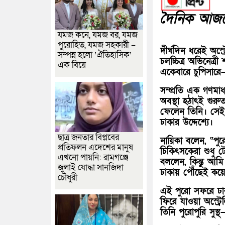
দৈনিক আজকে
যমজ কনে, যমজ বর, যমজ
পুরোহিত, যমজ সহকারী –
দীর্ঘদিন ধরেই অস্
সম্পন্ন হলো ‘ঐতিহাসিক’
চলচ্চিত্র অভিনেত্
এক বিয়ে
একেবারে চুপিসার
সম্প্রতি এক গণমাধ
অবস্থা হঠাৎই গুরু
ফেলেন তিনি। সেই 
ঢাকার উদ্দেশ্যে।
ছাত্র জনতার বিপ্লবের
নায়িকা বলেন, “পু
প্রতিফলন এদেশের মানুষ
চিকিৎসকেরা শুধু ট
এখনো পায়নি: রামগঞ্জে
বললেন, কিন্তু আমি
জুলাই যোদ্ধা সানজিদা
ঢাকায় পৌঁছেই কয়ে
চৌধুরী
এই পুরো সফরে ঢাক
ফিরে যাওয়া অস্ট্র
তিনি পুরোপুরি সুস