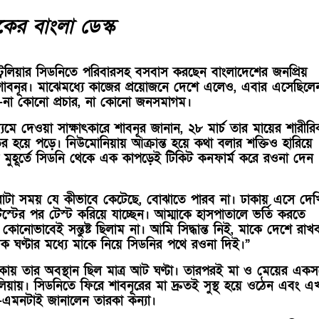
র বাংলা ডেস্ক
ট্রেলিয়ার সিডনিতে পরিবারসহ বসবাস করছেন বাংলাদেশের জনপ্রিয়
রী শাবনূর। মাঝেমধ্যে কাজের প্রয়োজনে দেশে এলেও, এবার এসেছিলে
ে—না কোনো প্রচার, না কোনো জনসমাগম।
্যমে দেওয়া সাক্ষাৎকারে শাবনূর জানান, ২৮ মার্চ তার মায়ের শারীরি
তর হয়ে পড়ে। নিউমোনিয়ায় আক্রান্ত হয়ে কথা বলার শক্তিও হারিয়ে
মুহূর্তে সিডনি থেকে এক কাপড়েই টিকিট কনফার্ম করে রওনা দেন
রোটা সময় যে কীভাবে কেটেছে, বোঝাতে পারব না। ঢাকায় এসে দেখ
েস্টের পর টেস্ট করিয়ে যাচ্ছেন। আম্মাকে হাসপাতালে ভর্তি করতে
 কোনোভাবেই সন্তুষ্ট ছিলাম না। আমি সিদ্ধান্ত নিই, মাকে দেশে রাখ
ক ঘণ্টার মধ্যে মাকে নিয়ে সিডনির পথে রওনা দিই।”
ায় তার অবস্থান ছিল মাত্র আট ঘণ্টা। তারপরই মা ও মেয়ের একসঙ
েলিয়ায়। সিডনিতে ফিরে শাবনূরের মা দ্রুতই সুস্থ হয়ে ওঠেন এবং এ
্থ—এমনটাই জানালেন তারকা কন্যা।