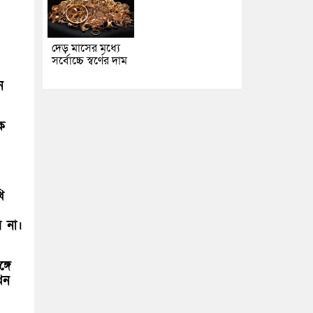
দেড় মাসের মধ্যে
সর্বোচ্চে স্বর্ণের দাম
ন
ক
ি
ব না।
্গে
খন