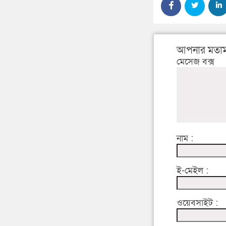
আপনার মতাম
মেসেজ বক্স
নাম :
ই-মেইল :
ওয়েবসাইট :