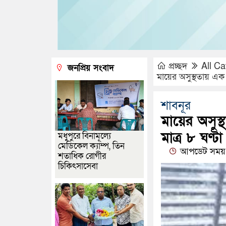
প্রচ্ছদ
All Ca
জনপ্রিয় সংবাদ
মায়ের অসুস্থতায় এক 
শাবনূর
মায়ের অসুস
মাত্র ৮ ঘণ্টা
মধুপুরে বিনামূল্যে
মেডিকেল ক্যাম্প, তিন
আপডেট সময় :
শতাধিক রোগীর
চিকিৎসাসেবা