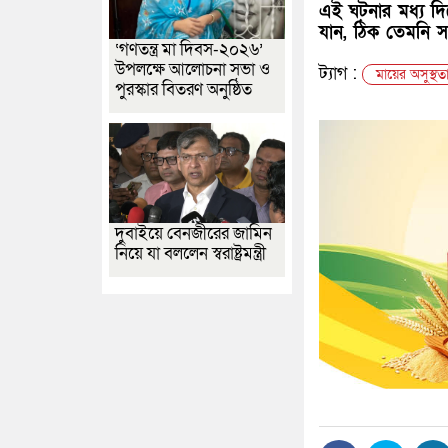
এই ঘটনার মধ্য দি
যান, ঠিক তেমনি স
‘গণতন্ত্র মা দিবস-২০২৬’
উপলক্ষে আলোচনা সভা ও
ট্যাগ :
মায়ের অসুস্থত
পুরস্কার বিতরণ অনুষ্ঠিত
দুবাইয়ে বেনজীরের জামিন
নিয়ে যা বললেন স্বরাষ্ট্রমন্ত্রী