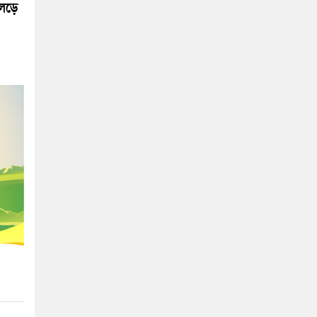
 লড়ে
।