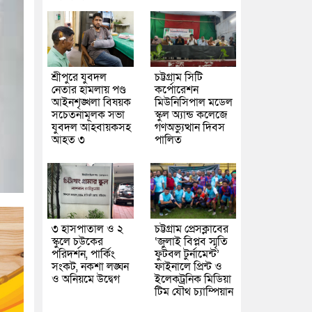
শ্রীপুরে যুবদল
চট্টগ্রাম সিটি
নেতার হামলায় পণ্ড
কর্পোরেশন
আইনশৃঙ্খলা বিষয়ক
মিউনিসিপাল মডেল
সচেতনামূলক সভা
স্কুল অ্যান্ড কলেজে
যুবদল আহবায়কসহ
গণঅভ্যুত্থান দিবস
আহত ৩
পালিত
৩ হাসপাতাল ও ২
চট্টগ্রাম প্রেসক্লাবের
স্কুলে চউকের
‘জুলাই বিপ্লব স্মৃতি
পরিদর্শন, পার্কিং
ফুটবল টুর্নামেন্ট’
সংকট, নকশা লঙ্ঘন
ফাইনালে প্রিন্ট ও
ও অনিয়মে উদ্বেগ
ইলেকট্রনিক মিডিয়া
টিম যৌথ চ্যাম্পিয়ান