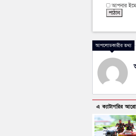
আপনার ইমেইল
আপলোডকারীর তথ্য
এ ক্যাটাগরির আর