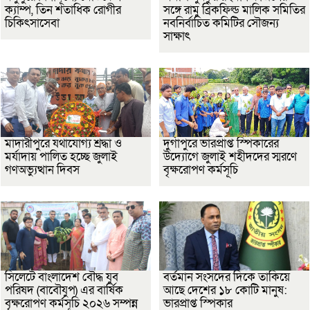
ক্যাম্প, তিন শতাধিক রোগীর
সঙ্গে রামু ব্রিকফিল্ড মালিক সমিতির
চিকিৎসাসেবা
নবনির্বাচিত কমিটির সৌজন্য
সাক্ষাৎ
মাদারীপুরে যথাযোগ্য শ্রদ্ধা ও
দুর্গাপুরে ভারপ্রাপ্ত স্পিকারের
মর্যাদায় পালিত হচ্ছে জুলাই
উদ্যোগে জুলাই শহীদদের স্মরণে
গণঅভ্যুত্থান দিবস
বৃক্ষরোপণ কর্মসূচি
সিলেটে বাংলাদেশ বৌদ্ধ যুব
বর্তমান সংসদের দিকে তাকিয়ে
পরিষদ (বাবৌযুপ) এর বার্ষিক
আছে দেশের ১৮ কোটি মানুষ:
বৃক্ষরোপণ কর্মসূচি ২০২৬ সম্পন্ন
ভারপ্রাপ্ত স্পিকার