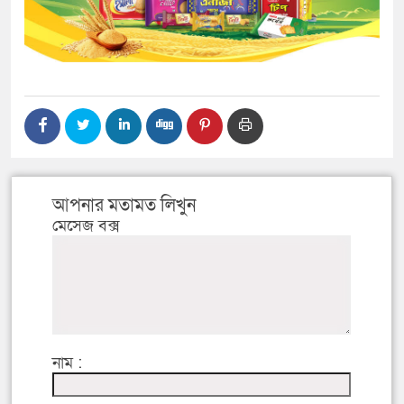
আপনার মতামত লিখুন
মেসেজ বক্স
নাম :