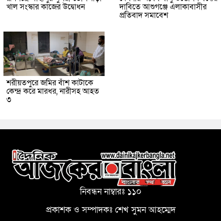
খাল সংস্কার কাজের উদ্বোধন
দাবিতে আশুগঞ্জে এলাকাবাসীর
প্রতিবাদ সমাবেশ
শরীয়তপুরে জমির বাঁশ কাটাকে
কেন্দ্র করে মারধর, নারীসহ আহত
৩
নিবন্ধন নাম্বারঃ ১১০
প্রকাশক ও সম্পাদকঃ শেখ সুমন আহম্মেদ