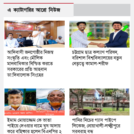
এ ক্যাটাগরির আরো নিউজ
আদিবাসী জনগোষ্ঠীর নিজস্ব
চট্টগ্রাম ছাত্র কল্যাণ পরিষদ,
সংস্কৃতি এবং মৌলিক
বরিশাল বিশ্ববিদ্যালয়ের নতুন
মানবাধিকার নিশ্চিত করতে
নেতৃত্বে কামাল-শরীফ
সরকারের প্রতি আহবান
ডা:দিবালোক সিংহের
ইমাম মোয়াজ্জেম কে ভাতা
পানির নিচের গ্যাস পাইপে
পাইয়ে দেওয়ার নামে ঘুষ আদায়
লিকেজ, নোয়াখালী-লক্ষ্মীপুরে
করে বহিষ্কার হলেন বিএনপির ২
সরবরাহ বন্ধ