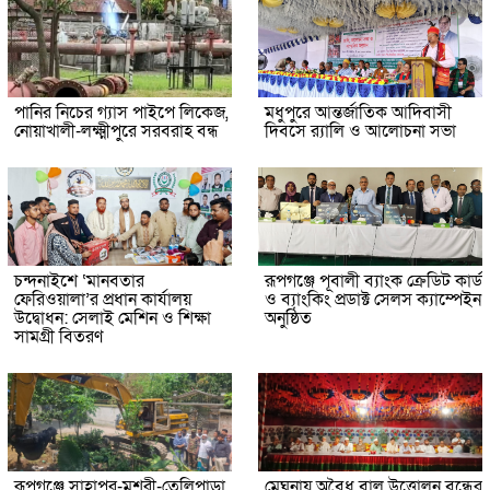
পানির নিচের গ্যাস পাইপে লিকেজ,
মধুপুরে আন্তর্জাতিক আদিবাসী
নোয়াখালী-লক্ষ্মীপুরে সরবরাহ বন্ধ
দিবসে র‍্যালি ও আলোচনা সভা
চন্দনাইশে ‘মানবতার
রূপগঞ্জে পূবালী ব্যাংক ক্রেডিট কার্ড
ফেরিওয়ালা’র প্রধান কার্যালয়
ও ব্যাংকিং প্রডাক্ট সেলস ক্যাম্পেইন
উদ্বোধন: সেলাই মেশিন ও শিক্ষা
অনুষ্ঠিত
সামগ্রী বিতরণ
রূপগঞ্জে সাহাপুর-মুশরী-তেলিপাড়া
মেঘনায় অবৈধ বালু উত্তোলন বন্ধের