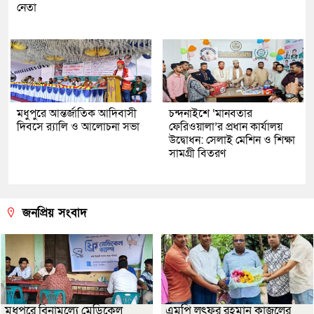
নেতা
মধুপুরে আন্তর্জাতিক আদিবাসী
চন্দনাইশে ‘মানবতার
দিবসে র‍্যালি ও আলোচনা সভা
ফেরিওয়ালা’র প্রধান কার্যালয়
উদ্বোধন: সেলাই মেশিন ও শিক্ষা
সামগ্রী বিতরণ
জনপ্রিয় সংবাদ
মধুপুরে বিনামূল্যে মেডিকেল
এমপি লুৎফুর রহমান কাজলের