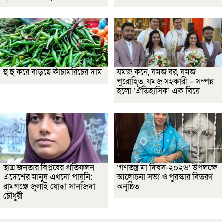
হু হু করে বাড়ছে কাঁচামরিচের দাম
যমজ কনে, যমজ বর, যমজ
পুরোহিত, যমজ সহকারী – সম্পন্ন
হলো ‘ঐতিহাসিক’ এক বিয়ে
ছাত্র জনতার বিপ্লবের প্রতিফলন
‘গণতন্ত্র মা দিবস-২০২৬’ উপলক্ষে
এদেশের মানুষ এখনো পায়নি:
আলোচনা সভা ও পুরস্কার বিতরণ
রামগঞ্জে জুলাই যোদ্ধা সানজিদা
অনুষ্ঠিত
চৌধুরী