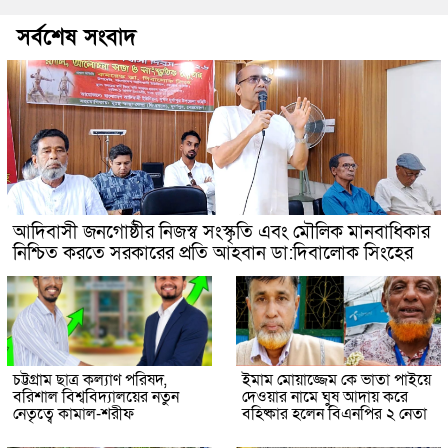
সর্বশেষ সংবাদ
আদিবাসী জনগোষ্ঠীর নিজস্ব সংস্কৃতি এবং মৌলিক মানবাধিকার
নিশ্চিত করতে সরকারের প্রতি আহবান ডা:দিবালোক সিংহের
চট্টগ্রাম ছাত্র কল্যাণ পরিষদ,
ইমাম মোয়াজ্জেম কে ভাতা পাইয়ে
বরিশাল বিশ্ববিদ্যালয়ের নতুন
দেওয়ার নামে ঘুষ আদায় করে
নেতৃত্বে কামাল-শরীফ
বহিষ্কার হলেন বিএনপির ২ নেতা