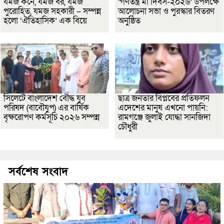
যমজ কনে, যমজ বর, যমজ
‘গণতন্ত্র মা দিবস-২০২৬’ উপলক্ষে
পুরোহিত, যমজ সহকারী – সম্পন্ন
আলোচনা সভা ও পুরস্কার বিতরণ
হলো ‘ঐতিহাসিক’ এক বিয়ে
অনুষ্ঠিত
সিলেটে বাংলাদেশ বৌদ্ধ যুব
ছাত্র জনতার বিপ্লবের প্রতিফলন
পরিষদ (বাবৌযুপ) এর বার্ষিক
এদেশের মানুষ এখনো পায়নি:
বৃক্ষরোপণ কর্মসূচি ২০২৬ সম্পন্ন
রামগঞ্জে জুলাই যোদ্ধা সানজিদা
চৌধুরী
সর্বশেষ সংবাদ