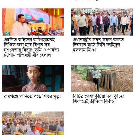
প্রচলিত আইনের কাঠগড়াতেই
প্রধানমন্ত্রীর সফর সফল করতে
নিশ্চিত করা হবে বিগত সব
দিনরাত মাঠে ডিসি জাহিদুল
নৃশংসতার বিচার: ভূমি ও পার্বত্য
ইসলাম মিঞা
চট্টগ্রাম প্রতিমন্ত্রী মীর হেলাল
রামগঞ্জে পানিতে পড়ে শিশুর মৃত্যু
বিচিত্র পেশা কুঁচিয়া ধরা কুঁচিয়া
শিকারেই জীবিকা নির্বাহ