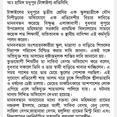
আঃ হামিদ মধুপুর (টাঙ্গাইল) প্রতিনিধি,
টাঙ্গাইলের মধুপুরে তৃতীয় শ্রেণির এক স্কুলছাত্রীকে যৌন
নিপীড়নের অভিযোগে এক প্রতিবেশীর বিচার দাবিতে
মানববন্ধন করেছে বিক্ষুব্ধ এলাকাবাসী। বুধবার দুপুরে
উপজেলার মহিষমারা সরকারি প্রাথমিক বিদ্যালয়ের সামনে
কয়েক শত শিক্ষার্থী, অভিভাবক ও স্থানীয় বাসিন্দা এই কর্মসূচি
পালন করেন।
মানববন্ধনে অংশগ্রহণকারীরা স্কুল, মাদ্রাসা ও বাড়িতে শিশুদের
নিরাপদ পরিবেশ নিশ্চিত করার দাবি জানান। একই সঙ্গে
অভিযুক্ত শাহ আলমের দৃষ্টান্তমূলক শাস্তির দাবি জানানো হয়।
ভুক্তভোগী শিশুটির মা সাবিনা বেগম অভিযোগ করে বলেন,
বুধবার সকালে তিনি ও তার স্বামী বাড়িতে খাবার খাচ্ছিলেন। এ
সময় পাশের ঘরে তার মেয়ে স্কুলের পোশাক পরছিল। এই
সুযোগে প্রতিবেশী শাহ আলম ঘরে ঢুকে শিশুটিকে শ্লীলতাহানি
ও ধর্ষণের চেষ্টা চালায়। মেয়ের ডাকচিৎকারে আশপাশের লোক
এগিয়ে এলে অভিযুক্ত শাহআলম পালিয়ে যায়। এ ঘটনায়
থানায় লিখিত অভিযোগ দেওয়া হয়েছে।
মানববন্ধনে অন্যান্যের মধ্যে বক্তব্য দেন মহিষমারা গ্রামের
নজরুল ইসলাম, মেছের আলী, সাবিনা বেগম, রেনু বেগম,
সাহিদা বেগম,জাহানারা বেগম, হলুদিয়া গ্রামের মিন্টু মিয়া এবং
বিদ্যালয়ের নবনির্বাচিত সভাপতি জয়নাল আবেদীন।