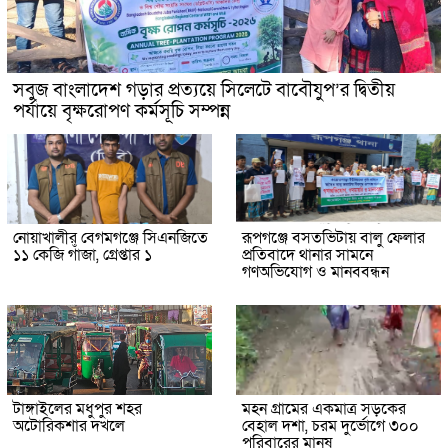
সবুজ বাংলাদেশ গড়ার প্রত্যয়ে সিলেটে বাবৌযুপ’র দ্বিতীয়
পর্যায়ে বৃক্ষরোপণ কর্মসূচি সম্পন্ন
নোয়াখালীর বেগমগঞ্জে সিএনজিতে
রূপগঞ্জে বসতভিটায় বালু ফেলার
১১ কেজি গাঁজা, গ্রেপ্তার ১
প্রতিবাদে থানার সামনে
গণঅভিযোগ ও মানববন্ধন
টাঙ্গাইলের মধুপুর শহর
মহন গ্রামের একমাত্র সড়কের
অটোরিকশার দখলে
বেহাল দশা, চরম দুর্ভোগে ৩০০
পরিবারের মানুষ