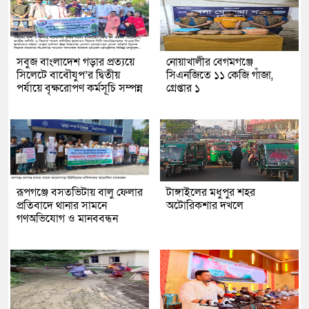
সবুজ বাংলাদেশ গড়ার প্রত্যয়ে
নোয়াখালীর বেগমগঞ্জে
সিলেটে বাবৌযুপ’র দ্বিতীয়
সিএনজিতে ১১ কেজি গাঁজা,
পর্যায়ে বৃক্ষরোপণ কর্মসূচি সম্পন্ন
গ্রেপ্তার ১
রূপগঞ্জে বসতভিটায় বালু ফেলার
টাঙ্গাইলের মধুপুর শহর
প্রতিবাদে থানার সামনে
অটোরিকশার দখলে
গণঅভিযোগ ও মানববন্ধন