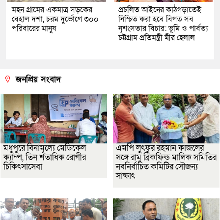
মহন গ্রামের একমাত্র সড়কের
প্রচলিত আইনের কাঠগড়াতেই
বেহাল দশা, চরম দুর্ভোগে ৩০০
নিশ্চিত করা হবে বিগত সব
পরিবারের মানুষ
নৃশংসতার বিচার: ভূমি ও পার্বত্য
চট্টগ্রাম প্রতিমন্ত্রী মীর হেলাল
জনপ্রিয় সংবাদ
মধুপুরে বিনামূল্যে মেডিকেল
এমপি লুৎফুর রহমান কাজলের
ক্যাম্প, তিন শতাধিক রোগীর
সঙ্গে রামু ব্রিকফিল্ড মালিক সমিতির
চিকিৎসাসেবা
নবনির্বাচিত কমিটির সৌজন্য
সাক্ষাৎ