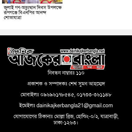
জুলাই গণ-অভ্যুত্থান দিবস উপলক্ষে
রূপগঞ্জে বিএনপির আনন্দ
শোভাযাত্রা
নিবন্ধন নাম্বারঃ ১১০
প্রকাশক ও সম্পাদকঃ শেখ সুমন আহম্মেদ
মোবাইলঃ ০৯৬৯৬১৭৮৫৪৫, ০১৭৩৩-৩৬১১৪৮
ইমেইলঃ dainikajkerbangla21@gmail.com
যোগাযোগের ঠিকানাঃ মোল্লা ব্রিজ, হোল্ডিং-০/২, যাত্রাবাড়ী,
ঢাকা-১২৬৩।