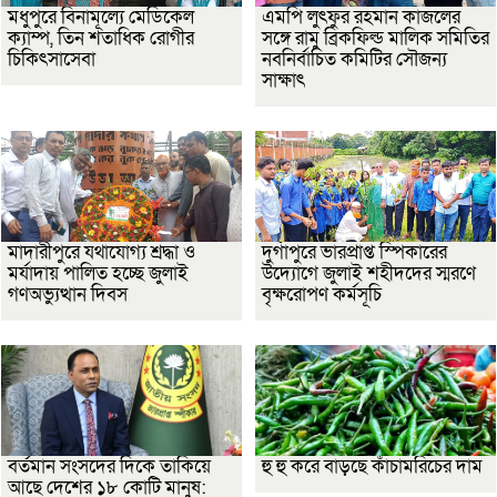
মধুপুরে বিনামূল্যে মেডিকেল
এমপি লুৎফুর রহমান কাজলের
ক্যাম্প, তিন শতাধিক রোগীর
সঙ্গে রামু ব্রিকফিল্ড মালিক সমিতির
চিকিৎসাসেবা
নবনির্বাচিত কমিটির সৌজন্য
সাক্ষাৎ
মাদারীপুরে যথাযোগ্য শ্রদ্ধা ও
দুর্গাপুরে ভারপ্রাপ্ত স্পিকারের
মর্যাদায় পালিত হচ্ছে জুলাই
উদ্যোগে জুলাই শহীদদের স্মরণে
গণঅভ্যুত্থান দিবস
বৃক্ষরোপণ কর্মসূচি
বর্তমান সংসদের দিকে তাকিয়ে
হু হু করে বাড়ছে কাঁচামরিচের দাম
আছে দেশের ১৮ কোটি মানুষ: