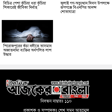
বিচিত্র পেশা কুঁচিয়া ধরা কুঁচিয়া
জুলাই গণ-অভ্যুত্থান দিবস উপলক্ষে
শিকারেই জীবিকা নির্বাহ
রূপগঞ্জে বিএনপির আনন্দ
শোভাযাত্রা
পিরোজপুরের কঁচা নদীতে ভাসমান
অজ্ঞাতনামা ব্যক্তির অর্ধগলিত লাশ
উদ্ধার
নিবন্ধন নাম্বারঃ ১১০
প্রকাশক ও সম্পাদকঃ শেখ সুমন আহম্মেদ