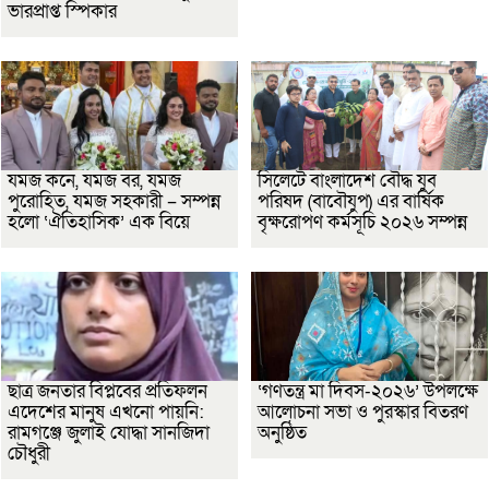
ভারপ্রাপ্ত স্পিকার
যমজ কনে, যমজ বর, যমজ
সিলেটে বাংলাদেশ বৌদ্ধ যুব
পুরোহিত, যমজ সহকারী – সম্পন্ন
পরিষদ (বাবৌযুপ) এর বার্ষিক
হলো ‘ঐতিহাসিক’ এক বিয়ে
বৃক্ষরোপণ কর্মসূচি ২০২৬ সম্পন্ন
ছাত্র জনতার বিপ্লবের প্রতিফলন
‘গণতন্ত্র মা দিবস-২০২৬’ উপলক্ষে
এদেশের মানুষ এখনো পায়নি:
আলোচনা সভা ও পুরস্কার বিতরণ
রামগঞ্জে জুলাই যোদ্ধা সানজিদা
অনুষ্ঠিত
চৌধুরী