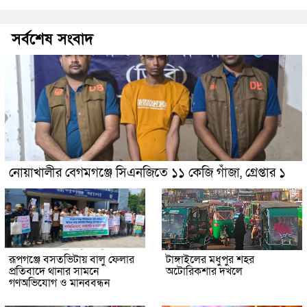
সর্বশেষ সংবাদ
নোয়াখালীর বেগমগঞ্জে সিএনজিতে ১১ কেজি গাঁজা, গ্রেপ্তার ১
রূপগঞ্জে বসতভিটায় বালু ফেলার
টাঙ্গাইলের মধুপুর শহর
প্রতিবাদে থানার সামনে
অটোরিকশার দখলে
গণঅভিযোগ ও মানববন্ধন