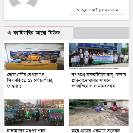
আপলোডকারীর সব সংবাদ
এ ক্যাটাগরির আরো নিউজ
নোয়াখালীর বেগমগঞ্জে
রূপগঞ্জে বসতভিটায় বালু ফেলার
সিএনজিতে ১১ কেজি গাঁজা,
প্রতিবাদে থানার সামনে
গ্রেপ্তার ১
গণঅভিযোগ ও মানববন্ধন
টাঙ্গাইলের মধুপুর শহর
মহন গ্রামের একমাত্র সড়কের