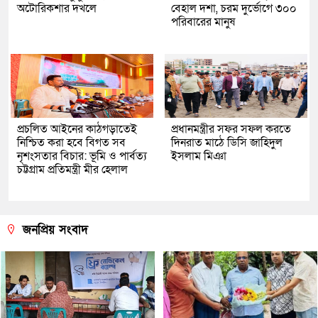
অটোরিকশার দখলে
বেহাল দশা, চরম দুর্ভোগে ৩০০
পরিবারের মানুষ
প্রচলিত আইনের কাঠগড়াতেই
প্রধানমন্ত্রীর সফর সফল করতে
নিশ্চিত করা হবে বিগত সব
দিনরাত মাঠে ডিসি জাহিদুল
নৃশংসতার বিচার: ভূমি ও পার্বত্য
ইসলাম মিঞা
চট্টগ্রাম প্রতিমন্ত্রী মীর হেলাল
জনপ্রিয় সংবাদ