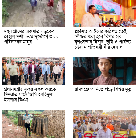
মহন গ্রামের একমাত্র সড়কের
প্রচলিত আইনের কাঠগড়াতেই
বেহাল দশা, চরম দুর্ভোগে ৩০০
নিশ্চিত করা হবে বিগত সব
পরিবারের মানুষ
নৃশংসতার বিচার: ভূমি ও পার্বত্য
চট্টগ্রাম প্রতিমন্ত্রী মীর হেলাল
প্রধানমন্ত্রীর সফর সফল করতে
রামগঞ্জে পানিতে পড়ে শিশুর মৃত্যু
দিনরাত মাঠে ডিসি জাহিদুল
ইসলাম মিঞা