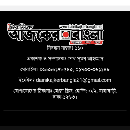
নিবন্ধন নাম্বারঃ ১১০
প্রকাশক ও সম্পাদকঃ শেখ সুমন আহম্মেদ
মোবাইলঃ ০৯৬৯৬১৭৮৫৪৫, ০১৭৩৩-৩৬১১৪৮
ইমেইলঃ dainikajkerbangla21@gmail.com
যোগাযোগের ঠিকানাঃ মোল্লা ব্রিজ, হোল্ডিং-০/২, যাত্রাবাড়ী,
ঢাকা-১২৬৩।