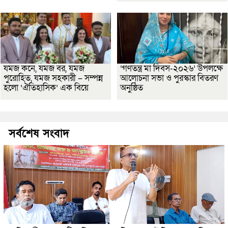
যমজ কনে, যমজ বর, যমজ
‘গণতন্ত্র মা দিবস-২০২৬’ উপলক্ষে
পুরোহিত, যমজ সহকারী – সম্পন্ন
আলোচনা সভা ও পুরস্কার বিতরণ
হলো ‘ঐতিহাসিক’ এক বিয়ে
অনুষ্ঠিত
সর্বশেষ সংবাদ