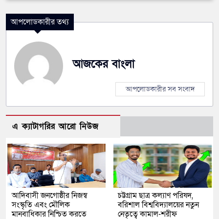
আপলোডকারীর তথ্য
আজকের বাংলা
আপলোডকারীর সব সংবাদ
এ ক্যাটাগরির আরো নিউজ
আদিবাসী জনগোষ্ঠীর নিজস্ব
চট্টগ্রাম ছাত্র কল্যাণ পরিষদ,
সংস্কৃতি এবং মৌলিক
বরিশাল বিশ্ববিদ্যালয়ের নতুন
মানবাধিকার নিশ্চিত করতে
নেতৃত্বে কামাল-শরীফ