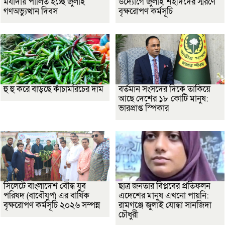
মর্যাদায় পালিত হচ্ছে জুলাই
উদ্যোগে জুলাই শহীদদের স্মরণে
গণঅভ্যুত্থান দিবস
বৃক্ষরোপণ কর্মসূচি
হু হু করে বাড়ছে কাঁচামরিচের দাম
বর্তমান সংসদের দিকে তাকিয়ে
আছে দেশের ১৮ কোটি মানুষ:
ভারপ্রাপ্ত স্পিকার
সিলেটে বাংলাদেশ বৌদ্ধ যুব
ছাত্র জনতার বিপ্লবের প্রতিফলন
পরিষদ (বাবৌযুপ) এর বার্ষিক
এদেশের মানুষ এখনো পায়নি:
বৃক্ষরোপণ কর্মসূচি ২০২৬ সম্পন্ন
রামগঞ্জে জুলাই যোদ্ধা সানজিদা
চৌধুরী