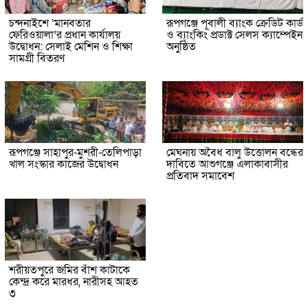
চন্দনাইশে ‘মানবতার
রূপগঞ্জে পূবালী ব্যাংক ক্রেডিট কার্ড
ফেরিওয়ালা’র প্রধান কার্যালয়
ও ব্যাংকিং প্রডাক্ট সেলস ক্যাম্পেইন
উদ্বোধন: সেলাই মেশিন ও শিক্ষা
অনুষ্ঠিত
সামগ্রী বিতরণ
রূপগঞ্জে সাহাপুর-মুশরী-তেলিপাড়া
মেঘনায় অবৈধ বালু উত্তোলন বন্ধের
খাল সংস্কার কাজের উদ্বোধন
দাবিতে আশুগঞ্জে এলাকাবাসীর
প্রতিবাদ সমাবেশ
শরীয়তপুরে জমির বাঁশ কাটাকে
কেন্দ্র করে মারধর, নারীসহ আহত
৩