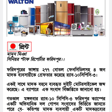
মামুন মিঞা
সিনিয়র স্টাফ রিপোর্টার ফরিদপুর।।
ফরিদপুরের ভাঙ্গায় ২৭৭ বোতল ফেনসিডিলসহ ৪ জন
মাদক ব্যবসায়ীকে গ্রেফতার করেছে র‌্যাব-১০সিপিসি-৩।
একই সাথে মাদক বহনে ব্যবহৃত দুইটি মোটরসাইকেল জব্দ
করেছে। এ ব্যাপারে এক সংবাদ বিজ্ঞপ্তিতে জানানো হয়।
গতকাল মঙ্গলবার র‌্যাব-১০ সিপিসি-৩ ফরিদপুর ক্যাম্পের
একটি অভিযানিক দল গোপন সংবাদের ভিত্তিতে জানতে
পারে যে- কতিপয় মাদক ব্যবসায়ী একটি মাদকদ্রব্যের