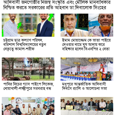
আদিবাসী জনগোষ্ঠীর নিজস্ব সংস্কৃতি এবং মৌলিক মানবাধিকার
নিশ্চিত করতে সরকারের প্রতি আহবান ডা:দিবালোক সিংহের
চট্টগ্রাম ছাত্র কল্যাণ পরিষদ,
ইমাম মোয়াজ্জেম কে ভাতা পাইয়ে
বরিশাল বিশ্ববিদ্যালয়ের নতুন
দেওয়ার নামে ঘুষ আদায় করে
নেতৃত্বে কামাল-শরীফ
বহিষ্কার হলেন বিএনপির ২ নেতা
পানির নিচের গ্যাস পাইপে লিকেজ,
মধুপুরে আন্তর্জাতিক আদিবাসী
নোয়াখালী-লক্ষ্মীপুরে সরবরাহ বন্ধ
দিবসে র‍্যালি ও আলোচনা সভা