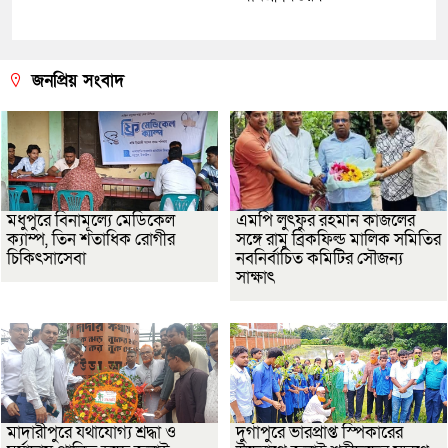
জনপ্রিয় সংবাদ
মধুপুরে বিনামূল্যে মেডিকেল
এমপি লুৎফুর রহমান কাজলের
ক্যাম্প, তিন শতাধিক রোগীর
সঙ্গে রামু ব্রিকফিল্ড মালিক সমিতির
চিকিৎসাসেবা
নবনির্বাচিত কমিটির সৌজন্য
সাক্ষাৎ
মাদারীপুরে যথাযোগ্য শ্রদ্ধা ও
দুর্গাপুরে ভারপ্রাপ্ত স্পিকারের