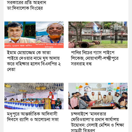
সরকারের প্রতি আহবান
ডা:দিবালোক সিংহের
ইমাম মোয়াজ্জেম কে ভাতা
পানির নিচের গ্যাস পাইপে
পাইয়ে দেওয়ার নামে ঘুষ আদায়
লিকেজ, নোয়াখালী-লক্ষ্মীপুরে
করে বহিষ্কার হলেন বিএনপির ২
সরবরাহ বন্ধ
নেতা
মধুপুরে আন্তর্জাতিক আদিবাসী
চন্দনাইশে ‘মানবতার
দিবসে র‍্যালি ও আলোচনা সভা
ফেরিওয়ালা’র প্রধান কার্যালয়
উদ্বোধন: সেলাই মেশিন ও শিক্ষা
সামগ্রী বিতরণ