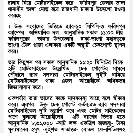
চালান নিয়ে মোটরসাইকেল করে ফরিদপুর জেলার ভাঙ্গা
থানাধীন ভাঙ্গা মোড় হয়ে রাজধানী ঢাকা’র উদ্দেশ্যে রওনা
করেছে
। উক্ত সংবাদের ভিত্তিতে র‌্যাব-১০ সিপিসি-৩ ফরিদপুর
ক্যাম্পের অভিযানিক দল আনুমানিক সকাল ১১:০০ টায়
ফরিদপুরের ভাঙ্গার উপজেলার ঢাকা-ভাংগা মহাসড়কে
ভাংগা টোল প্লাজা এলাকায় একটি অস্থায়ী চেকপোস্ট স্থাপন
করে।
তার কিছুক্ষণ পর সকাল আনুমানিক ১১:২০ মিনিটের দিকে
২টি মোটরসাইকেল উল্লেখিত চেক পোস্টের সামনে
পৌঁছালে র‌্যাব সদস্যরা মোটরসাইকেল দুইটি থামিয়ে
মোটরসাইকেলে থাকা ৪জন আরোহীকে অধিকতর
জিজ্ঞাসাবাদ করে।
একপর্যায় তারা তাদের কাছে মাদকদ্রব্য আছে বলে স্বীকার
করে। এরপর উক্ত চেক পোস্টে কর্তব্যরত র‌্যাব সদস্যরা
মোটরসাইকেল দুটি তল্লাশি করে এবং মোটর সাইকেলের
পাশে ঝুলানো আরোহীদের ২টি ব্যাগের ভিতর হতে
আনুমানিক ৮,৩১,০০০ -আট লক্ষ একত্রিশ হাজার)- টাকা
মূল্যমানের ২৭৭ -দুইশত সাতাত্তর- বোতল ফেনসিডিলসহ