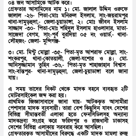
০৪ জন আসামিকে আটক করে।
গ্রেফতার আসামিদের নাম ১। মো. জালাল উদ্দিন ওরুফে
জালাল -২৬-
পিতা-মোঃ মনিরুল ইসলাম, সাং-জয়রামপুর
থানা-দামুড়হুদা,- জেলা-চুয়াডাঙ্গা, ২। মোঃ জীবন ইসলাম
সাজ্জাদ -৩০- পিতা-মোঃ শহিদুল ইসলাম হাওলাদার, মাতা-
সাজেদা বেগম, সাং-পূর্ব বুরদিয়া ০৫ নং ওয়ার্ড,- থানা-
লৌহজং- জেলা- মুন্সিগঞ্জ-
৩। মো. মিন্টু মোল্লা -৩৫- পিতা-মৃত আশরাফ মোল্লা, সাং-
শংকরপুর, থানা-কোতয়ালী, জেলা-যশোর ও ৪। মো.
আনিসুজ্জামান তুহিন -৩৬,- পিতা-মৃত শাহাজাহান বিশ্বাস
সাং-বান্তপুর- থানা-দামুড়হুদা, জেলা-চুয়াডাঙ্গা বলে জানা
যায়।
এ সময় তাদের নিকট থেকে মাদক বহনে ব্যবহৃত ২টি
মোটরসাইকেল জব্দ করা হয়।
প্রাথমিক জিজ্ঞাসাবাদে জানা যায়- আটককৃত আসামীরা
পেশাদার মাদক ব্যবসায়ী। তারা বেশ কিছুদিন যাবৎ দেশের
বিভিন্ন সীমান্তবর্তী এলাকা হতে ফেনসিডিলসহ অন্যান্য
মাদকদ্রব্য সংগ্রহ করে ফরিদপুর ও রাজধানী ঢাকাসহ
দেশের বিভিন্ন এলাকায় সরবরাহ করে আসছিল।
গ্রেফতারকৃত আসামীদের বিরুদ্ধে একটি মাদক মামলা রুজু