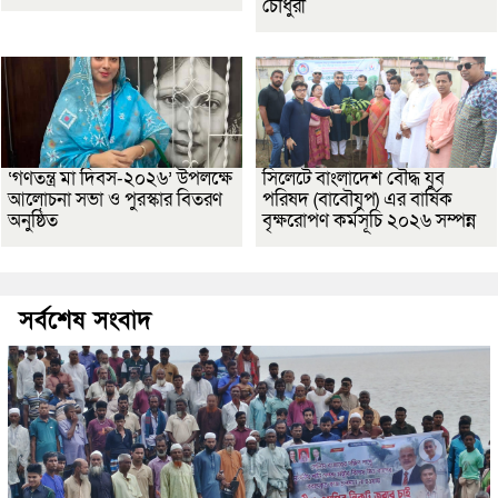
চৌধুরী
‘গণতন্ত্র মা দিবস-২০২৬’ উপলক্ষে
সিলেটে বাংলাদেশ বৌদ্ধ যুব
আলোচনা সভা ও পুরস্কার বিতরণ
পরিষদ (বাবৌযুপ) এর বার্ষিক
অনুষ্ঠিত
বৃক্ষরোপণ কর্মসূচি ২০২৬ সম্পন্ন
সর্বশেষ সংবাদ