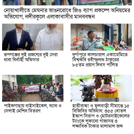
নোয়াখালীতে মেঘনার ভাঙনরোধে জিও ব্যাগ প্রকল্পে অনিয়মের
অভিযোগ, নদীরকূলে এলাকাবাসীর মানববন্ধন
রূপগঞ্জের দুই প্রজন্মের দুই সেরা
দুর্গাপুরে কালচারাল একাডেমিতে
থানা নির্বাহী অফিসার
বিশ্বকবি রবীন্দ্রনাথ ঠাকুরের
৮৫তম প্রয়াণ দিবস পালিত
পাইকগাছায় বাইসাইকেল, ভ্যান ও
হাতীবান্ধা ও ফুলবাড়ী সীমান্তে ১৫
সেলাই মেশিন বিতরণ
বিজিবির অভিযান: ৩৫৫ বোতল
ইস্কাপ সিরাপ ও মোটরসাইকেলের
ট্যাংকে লুকানো গাঁজাসহ ৩
লক্ষাধিক টাকার মালামাল জব্দ