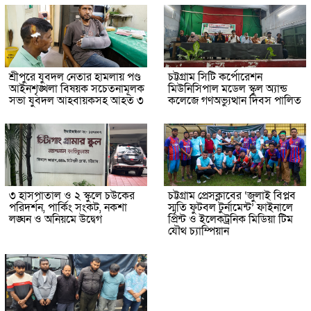
শ্রীপুরে যুবদল নেতার হামলায় পণ্ড
চট্টগ্রাম সিটি কর্পোরেশন
আইনশৃঙ্খলা বিষয়ক সচেতনামূলক
মিউনিসিপাল মডেল স্কুল অ্যান্ড
সভা যুবদল আহবায়কসহ আহত ৩
কলেজে গণঅভ্যুত্থান দিবস পালিত
৩ হাসপাতাল ও ২ স্কুলে চউকের
চট্টগ্রাম প্রেসক্লাবের ‘জুলাই বিপ্লব
পরিদর্শন, পার্কিং সংকট, নকশা
স্মৃতি ফুটবল টুর্নামেন্ট’ ফাইনালে
লঙ্ঘন ও অনিয়মে উদ্বেগ
প্রিন্ট ও ইলেকট্রনিক মিডিয়া টিম
যৌথ চ্যাম্পিয়ান