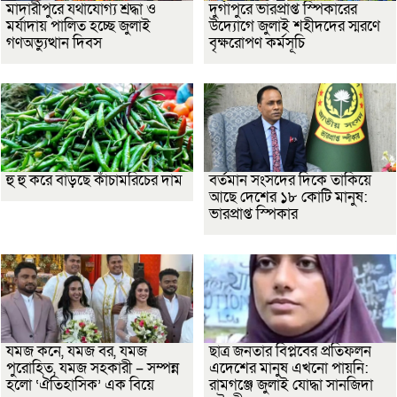
মাদারীপুরে যথাযোগ্য শ্রদ্ধা ও
দুর্গাপুরে ভারপ্রাপ্ত স্পিকারের
মর্যাদায় পালিত হচ্ছে জুলাই
উদ্যোগে জুলাই শহীদদের স্মরণে
গণঅভ্যুত্থান দিবস
বৃক্ষরোপণ কর্মসূচি
হু হু করে বাড়ছে কাঁচামরিচের দাম
বর্তমান সংসদের দিকে তাকিয়ে
আছে দেশের ১৮ কোটি মানুষ:
ভারপ্রাপ্ত স্পিকার
যমজ কনে, যমজ বর, যমজ
ছাত্র জনতার বিপ্লবের প্রতিফলন
পুরোহিত, যমজ সহকারী – সম্পন্ন
এদেশের মানুষ এখনো পায়নি:
হলো ‘ঐতিহাসিক’ এক বিয়ে
রামগঞ্জে জুলাই যোদ্ধা সানজিদা