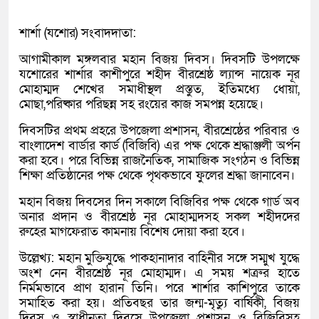
শার্শা (যশোর) সংবাদদাতা:
আগামীকাল মঙ্গলবার মহান বিজয় দিবস। দিবসটি উপলক্ষে
যশোরের শার্শার কাশীপুরে শহীদ বীরশ্রেষ্ঠ ল্যান্স নায়েক নূর
মোহাম্মদ শেখের সমাধীস্থল প্রস্তুত, ইতিমধ্যে ধোয়া,
মোছা,পরিষ্কার পরিছন্ন সহ রংয়ের কাজ সমপন্ন হয়েছে।
দিবসটির প্রথম প্রহরে উপজেলা প্রশাসন, বীরশ্রেষ্ঠের পরিবার ও
বাংলাদেশ বার্ডার কার্ড (বিজিবি) এর পক্ষ থেকে শ্রদ্ধাঞ্জলী অর্পন
করা হবে। পরে বিভিন্ন রাজনৈতিক, সামাজিক সংগঠন ও বিভিন্ন
শিক্ষা প্রতিষ্ঠানের পক্ষ থেকে পৃথকভাবে ফুলের শ্রদ্ধা জানাবেন।
মহান বিজয় দিবসের দিন সকালে বিজিবির পক্ষ থেকে গার্ড অব
অনার প্রদান ও বীরশ্রেষ্ঠ নূর মোহাম্মদসহ সকল শহীদদের
রুহের মাগফেরাত কামনায় বিশেষ দোয়া করা হবে।
উল্লেখ্য: মহান মুক্তিযুদ্ধে পাকহানাদার বাহিনীর সঙ্গে সম্মুখ যুদ্ধে
অংশ নেন বীরশ্রেষ্ঠ নূর মোহাম্মদ। এ সময় শত্রুর হাতে
নির্মমভাবে প্রাণ হারান তিনি। পরে শার্শার কাশিপুরে তাকে
সমাহিত করা হয়। প্রতিবছর তার জন্ম-মৃত্যু বার্ষিকী, বিজয়
দিবস ও স্বাধীনতা দিবসে উপজেলা প্রশাসন ও বিজিবিসহ