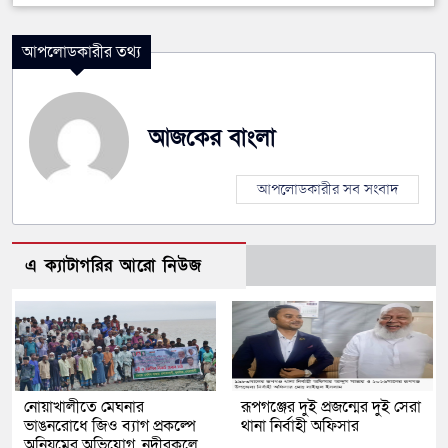
আপলোডকারীর তথ্য
আজকের বাংলা
আপলোডকারীর সব সংবাদ
এ ক্যাটাগরির আরো নিউজ
নোয়াখালীতে মেঘনার
রূপগঞ্জের দুই প্রজন্মের দুই সেরা
ভাঙনরোধে জিও ব্যাগ প্রকল্পে
থানা নির্বাহী অফিসার
অনিয়মের অভিযোগ, নদীরকূলে