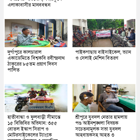
এলাকাবাসীর মানববন্ধন
দুর্গাপুরে কালচারাল
পাইকগাছায় বাইসাইকেল, ভ্যান
একাডেমিতে বিশ্বকবি রবীন্দ্রনাথ
ও সেলাই মেশিন বিতরণ
ঠাকুরের ৮৫তম প্রয়াণ দিবস
পালিত
হাতীবান্ধা ও ফুলবাড়ী সীমান্তে
শ্রীপুরে যুবদল নেতার হামলায়
১৫ বিজিবির অভিযান: ৩৫৫
পণ্ড আইনশৃঙ্খলা বিষয়ক
বোতল ইস্কাপ সিরাপ ও
সচেতনামূলক সভা যুবদল
মোটরসাইকেলের ট্যাংকে
আহবায়কসহ আহত ৩