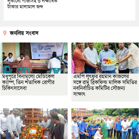
লুকানো গাঁজাসহ ৩ লক্ষাধিক
টাকার মালামাল জব্দ
জনপ্রিয় সংবাদ
মধুপুরে বিনামূল্যে মেডিকেল
এমপি লুৎফুর রহমান কাজলের
ক্যাম্প, তিন শতাধিক রোগীর
সঙ্গে রামু ব্রিকফিল্ড মালিক সমিতির
চিকিৎসাসেবা
নবনির্বাচিত কমিটির সৌজন্য
সাক্ষাৎ