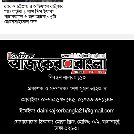
র‌্যাব-৭ চট্টগ্রাম’র অভিযানে বাইকার
গ্যাং কর্তৃক ১ লাখ পিস ইয়াবা
পাচারকালে ৬ জন আটক,০৫টি
মোটরসাইকেল জব্দ
নিবন্ধন নাম্বারঃ ১১০
প্রকাশক ও সম্পাদকঃ শেখ সুমন আহম্মেদ
মোবাইলঃ ০৯৬৯৬১৭৮৫৪৫, ০১৭৩৩-৩৬১১৪৮
ইমেইলঃ dainikajkerbangla21@gmail.com
যোগাযোগের ঠিকানাঃ মোল্লা ব্রিজ, হোল্ডিং-০/২, যাত্রাবাড়ী,
ঢাকা-১২৬৩।