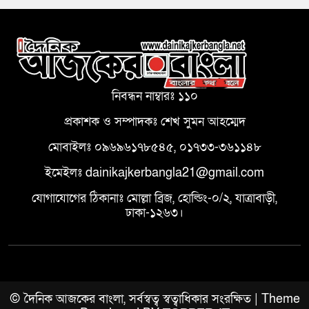
নিবন্ধন নাম্বারঃ ১১০
প্রকাশক ও সম্পাদকঃ শেখ সুমন আহম্মেদ
মোবাইলঃ ০৯৬৯৬১৭৮৫৪৫, ০১৭৩৩-৩৬১১৪৮
ইমেইলঃ dainikajkerbangla21@gmail.com
যোগাযোগের ঠিকানাঃ মোল্লা ব্রিজ, হোল্ডিং-০/২, যাত্রাবাড়ী,
ঢাকা-১২৬৩।
© দৈনিক আজকের বাংলা, সর্বস্বত্ব স্বত্বাধিকার সংরক্ষিত | Theme