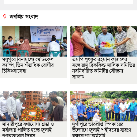
জনপ্রিয় সংবাদ
মধুপুরে বিনামূল্যে মেডিকেল
এমপি লুৎফুর রহমান কাজলের
ক্যাম্প, তিন শতাধিক রোগীর
সঙ্গে রামু ব্রিকফিল্ড মালিক সমিতির
চিকিৎসাসেবা
নবনির্বাচিত কমিটির সৌজন্য
সাক্ষাৎ
মাদারীপুরে যথাযোগ্য শ্রদ্ধা ও
দুর্গাপুরে ভারপ্রাপ্ত স্পিকারের
মর্যাদায় পালিত হচ্ছে জুলাই
উদ্যোগে জুলাই শহীদদের স্মরণে
গণঅভ্যুত্থান দিবস
বৃক্ষরোপণ কর্মসূচি