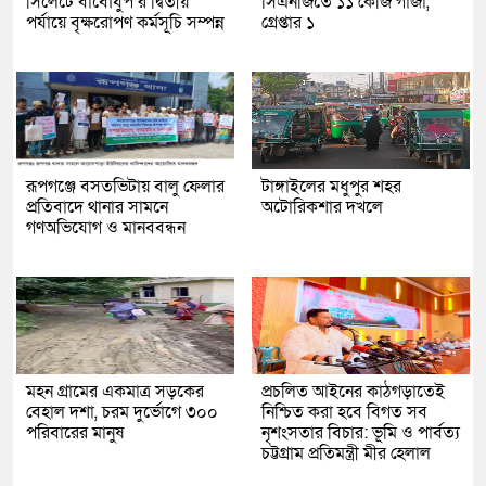
সিলেটে বাবৌযুপ’র দ্বিতীয়
সিএনজিতে ১১ কেজি গাঁজা,
পর্যায়ে বৃক্ষরোপণ কর্মসূচি সম্পন্ন
গ্রেপ্তার ১
রূপগঞ্জে বসতভিটায় বালু ফেলার
টাঙ্গাইলের মধুপুর শহর
প্রতিবাদে থানার সামনে
অটোরিকশার দখলে
গণঅভিযোগ ও মানববন্ধন
মহন গ্রামের একমাত্র সড়কের
প্রচলিত আইনের কাঠগড়াতেই
বেহাল দশা, চরম দুর্ভোগে ৩০০
নিশ্চিত করা হবে বিগত সব
পরিবারের মানুষ
নৃশংসতার বিচার: ভূমি ও পার্বত্য
চট্টগ্রাম প্রতিমন্ত্রী মীর হেলাল