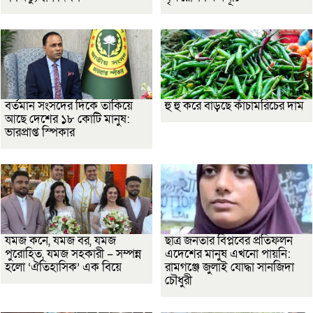
বর্তমান সংসদের দিকে তাকিয়ে
হু হু করে বাড়ছে কাঁচামরিচের দাম
আছে দেশের ১৮ কোটি মানুষ:
ভারপ্রাপ্ত স্পিকার
যমজ কনে, যমজ বর, যমজ
ছাত্র জনতার বিপ্লবের প্রতিফলন
পুরোহিত, যমজ সহকারী – সম্পন্ন
এদেশের মানুষ এখনো পায়নি:
হলো ‘ঐতিহাসিক’ এক বিয়ে
রামগঞ্জে জুলাই যোদ্ধা সানজিদা
চৌধুরী