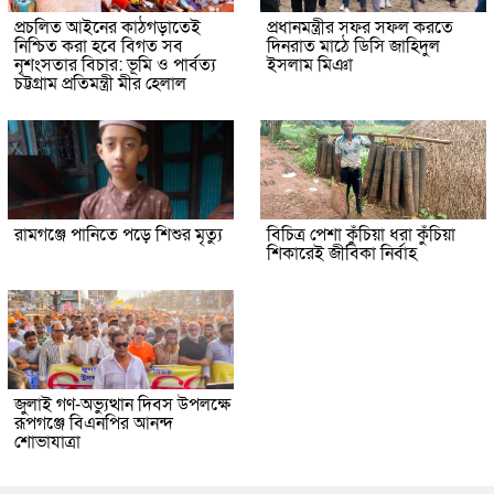
প্রচলিত আইনের কাঠগড়াতেই
প্রধানমন্ত্রীর সফর সফল করতে
নিশ্চিত করা হবে বিগত সব
দিনরাত মাঠে ডিসি জাহিদুল
নৃশংসতার বিচার: ভূমি ও পার্বত্য
ইসলাম মিঞা
চট্টগ্রাম প্রতিমন্ত্রী মীর হেলাল
রামগঞ্জে পানিতে পড়ে শিশুর মৃত্যু
বিচিত্র পেশা কুঁচিয়া ধরা কুঁচিয়া
শিকারেই জীবিকা নির্বাহ
জুলাই গণ-অভ্যুত্থান দিবস উপলক্ষে
রূপগঞ্জে বিএনপির আনন্দ
শোভাযাত্রা