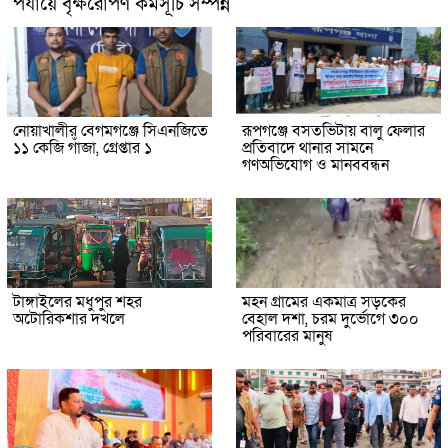
পর্যায়ে বৃক্ষরোপণ কর্মসূচি সম্পন্ন
নোয়াখালীর বেগমগঞ্জে সিএনজিতে
রূপগঞ্জে বসতভিটায় বালু ফেলার
১১ কেজি গাঁজা, গ্রেপ্তার ১
প্রতিবাদে থানার সামনে
গণঅভিযোগ ও মানববন্ধন
টাঙ্গাইলের মধুপুর শহর
মহন গ্রামের একমাত্র সড়কের
অটোরিকশার দখলে
বেহাল দশা, চরম দুর্ভোগে ৩০০
পরিবারের মানুষ