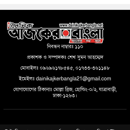
নিবন্ধন নাম্বারঃ ১১০
প্রকাশক ও সম্পাদকঃ শেখ সুমন আহম্মেদ
মোবাইলঃ ০৯৬৯৬১৭৮৫৪৫, ০১৭৩৩-৩৬১১৪৮
ইমেইলঃ dainikajkerbangla21@gmail.com
যোগাযোগের ঠিকানাঃ মোল্লা ব্রিজ, হোল্ডিং-০/২, যাত্রাবাড়ী,
ঢাকা-১২৬৩।