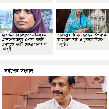
ছাত্র জনতার বিপ্লবের প্রতিফলন
‘গণতন্ত্র মা দিবস-২০২৬’ উপলক্ষে
এদেশের মানুষ এখনো পায়নি:
আলোচনা সভা ও পুরস্কার বিতরণ
রামগঞ্জে জুলাই যোদ্ধা সানজিদা
অনুষ্ঠিত
চৌধুরী
সর্বশেষ সংবাদ