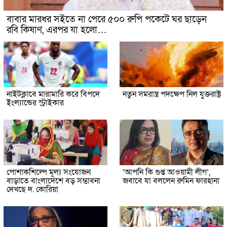
বাবার মারধর সইতে না পেরে ৫০০ রুপি পকেটে ঘর ছাড়েন
রবি কিষাণ, এরপর যা হলো…
নাইটক্লাবে মারামারি করে বিপদে
নতুন সমরাস্ত্র পদক্ষেপ নিল যুক্তরাষ্ট্র
ইংল্যান্ডের স্ট্রাইকার
পোশাকশিল্পে মূল্য সংযোজন
‘আপনি কি গুপ্ত আওয়ামী লীগ’,
বাড়াতে বাংলাদেশে বড় সম্ভাবনা
জবাবে যা বললেন রুমিন ফারহানা
দেখছে দ. কোরিয়া