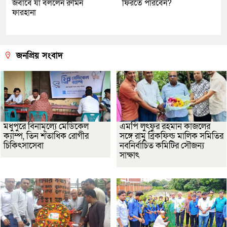
জবাবে যা বললেন রুমিন
ফিরতে পারবেন?
ফারহানা
জনপ্রিয় সংবাদ
মধুপুরে বিনামূল্যে মেডিকেল
এমপি লুৎফুর রহমান কাজলের
ক্যাম্প, তিন শতাধিক রোগীর
সঙ্গে রামু ব্রিকফিল্ড মালিক সমিতির
চিকিৎসাসেবা
নবনির্বাচিত কমিটির সৌজন্য
সাক্ষাৎ