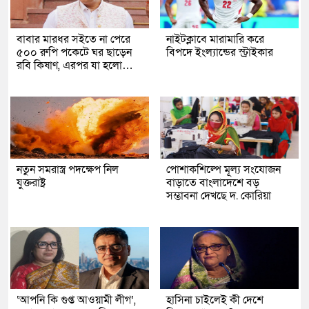
বাবার মারধর সইতে না পেরে
নাইটক্লাবে মারামারি করে
৫০০ রুপি পকেটে ঘর ছাড়েন
বিপদে ইংল্যান্ডের স্ট্রাইকার
রবি কিষাণ, এরপর যা হলো…
নতুন সমরাস্ত্র পদক্ষেপ নিল
পোশাকশিল্পে মূল্য সংযোজন
যুক্তরাষ্ট্র
বাড়াতে বাংলাদেশে বড়
সম্ভাবনা দেখছে দ. কোরিয়া
‘আপনি কি গুপ্ত আওয়ামী লীগ’,
হাসিনা চাইলেই কী দেশে