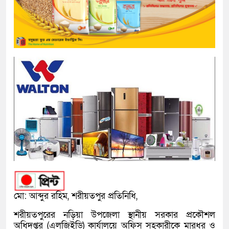
মো: আব্দুর রহিম, শরীয়তপুর প্রতিনিধি,
শরীয়তপুরের নড়িয়া উপজেলা স্থানীয় সরকার প্রকৌশল
অধিদপ্তর (এলজিইডি) কার্যালয়ে অফিস সহকারীকে মারধর ও