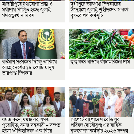
মাদারীপুরে যথাযোগ্য শ্রদ্ধা ও
দুর্গাপুরে ভারপ্রাপ্ত স্পিকারের
মর্যাদায় পালিত হচ্ছে জুলাই
উদ্যোগে জুলাই শহীদদের স্মরণে
গণঅভ্যুত্থান দিবস
বৃক্ষরোপণ কর্মসূচি
বর্তমান সংসদের দিকে তাকিয়ে
হু হু করে বাড়ছে কাঁচামরিচের দাম
আছে দেশের ১৮ কোটি মানুষ:
ভারপ্রাপ্ত স্পিকার
যমজ কনে, যমজ বর, যমজ
সিলেটে বাংলাদেশ বৌদ্ধ যুব
পুরোহিত, যমজ সহকারী – সম্পন্ন
পরিষদ (বাবৌযুপ) এর বার্ষিক
হলো ‘ঐতিহাসিক’ এক বিয়ে
বৃক্ষরোপণ কর্মসূচি ২০২৬ সম্পন্ন