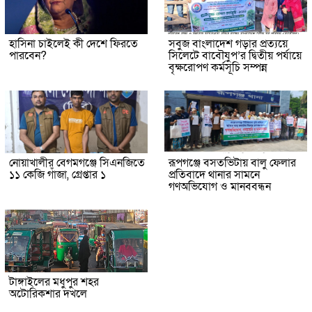
হাসিনা চাইলেই কী দেশে ফিরতে
সবুজ বাংলাদেশ গড়ার প্রত্যয়ে
পারবেন?
সিলেটে বাবৌযুপ’র দ্বিতীয় পর্যায়ে
বৃক্ষরোপণ কর্মসূচি সম্পন্ন
নোয়াখালীর বেগমগঞ্জে সিএনজিতে
রূপগঞ্জে বসতভিটায় বালু ফেলার
১১ কেজি গাঁজা, গ্রেপ্তার ১
প্রতিবাদে থানার সামনে
গণঅভিযোগ ও মানববন্ধন
টাঙ্গাইলের মধুপুর শহর
অটোরিকশার দখলে