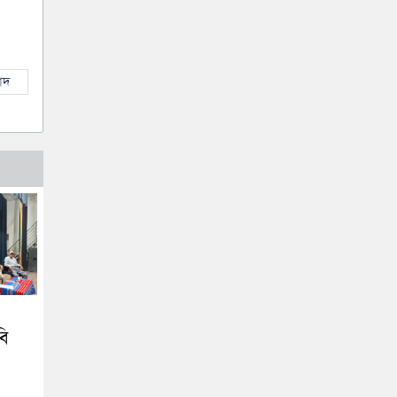
াদ
বি