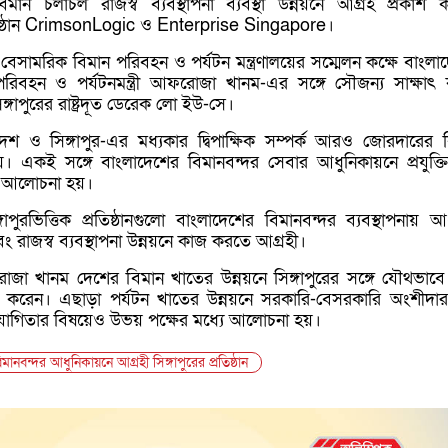
ন চলাচল রাজস্ব ব্যবস্থাপনা ব্যবস্থা উন্নয়নে আগ্রহ প্রকাশ 
ষ্ঠান
CrimsonLogic
ও
Enterprise Singapore
।
েসামরিক বিমান পরিবহন ও পর্যটন মন্ত্রণালয়ের সম্মেলন কক্ষে বাংলা
িবহন ও পর্যটনমন্ত্রী
আফরোজা খানম
-এর সঙ্গে সৌজন্য সাক্ষাৎ
্গাপুরের রাষ্ট্রদূত
ডেরেক লো ইউ-সে
।
লাদেশ ও
সিঙ্গাপুর
-এর মধ্যকার দ্বিপাক্ষিক সম্পর্ক আরও জোরদারের 
য়। একই সঙ্গে বাংলাদেশের বিমানবন্দর সেবার আধুনিকায়নে প্রযুক্তিন
য়ে আলোচনা হয়।
িঙ্গাপুরভিত্তিক প্রতিষ্ঠানগুলো বাংলাদেশের বিমানবন্দর ব্যবস্থাপনায় 
বং রাজস্ব ব্যবস্থাপনা উন্নয়নে কাজ করতে আগ্রহী।
োজা খানম দেশের বিমান খাতের উন্নয়নে সিঙ্গাপুরের সঙ্গে যৌথভাব
শ করেন। এছাড়া পর্যটন খাতের উন্নয়নে সরকারি-বেসরকারি অংশীদারত
োগিতার বিষয়েও উভয় পক্ষের মধ্যে আলোচনা হয়।
মানবন্দর আধুনিকায়নে আগ্রহী সিঙ্গাপুরের প্রতিষ্ঠান