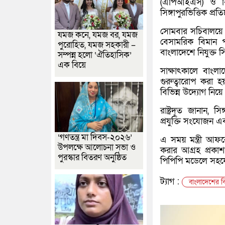
(এপিআইএস) ও বিমা
সিঙ্গাপুরভিত্তিক প্রতি
সোমবার সচিবালয়ে ব
যমজ কনে, যমজ বর, যমজ
বেসামরিক বিমান পর
পুরোহিত, যমজ সহকারী –
বাংলাদেশে নিযুক্ত সিঙ
সম্পন্ন হলো ‘ঐতিহাসিক’
এক বিয়ে
সাক্ষাৎকালে বাং
গুরুত্বারোপ করা হ
বিভিন্ন উদ্যোগ নি
রাষ্ট্রদূত জানান, স
প্রযুক্তি সংযোজন এ
‘গণতন্ত্র মা দিবস-২০২৬’
এ সময় মন্ত্রী আফর
উপলক্ষে আলোচনা সভা ও
করার আগ্রহ প্রকা
পুরস্কার বিতরণ অনুষ্ঠিত
পিপিপি মডেলে সহয
ট্যাগ :
বাংলাদেশের বি