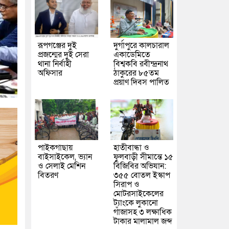
রূপগঞ্জের দুই
দুর্গাপুরে কালচারাল
প্রজন্মের দুই সেরা
একাডেমিতে
থানা নির্বাহী
বিশ্বকবি রবীন্দ্রনাথ
অফিসার
ঠাকুরের ৮৫তম
প্রয়াণ দিবস পালিত
পাইকগাছায়
হাতীবান্ধা ও
বাইসাইকেল, ভ্যান
ফুলবাড়ী সীমান্তে ১৫
ও সেলাই মেশিন
বিজিবির অভিযান:
বিতরণ
৩৫৫ বোতল ইস্কাপ
সিরাপ ও
মোটরসাইকেলের
ট্যাংকে লুকানো
গাঁজাসহ ৩ লক্ষাধিক
টাকার মালামাল জব্দ