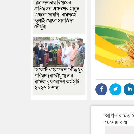
ছাত্র জনতার বিপ্লবের
প্রতিফলন এদেশের মানুষ
এখনো পায়নি: রামগঞ্জে
জুলাই যোদ্ধা সানজিদা
চৌধুরী
সিলেটে বাংলাদেশ বৌদ্ধ যুব
পরিষদ (বাবৌযুপ) এর
বার্ষিক বৃক্ষরোপণ কর্মসূচি
২০২৬ সম্পন্ন
আপনার মতাম
মেসেজ বক্স