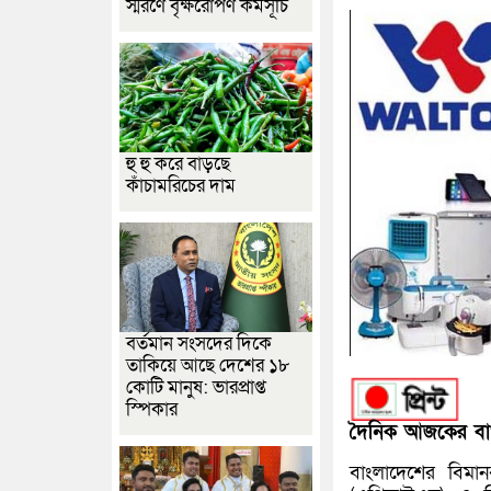
স্মরণে বৃক্ষরোপণ কর্মসূচি
হু হু করে বাড়ছে
কাঁচামরিচের দাম
বর্তমান সংসদের দিকে
তাকিয়ে আছে দেশের ১৮
কোটি মানুষ: ভারপ্রাপ্ত
স্পিকার
দৈনিক আজকের বাং
বাংলাদেশের বিমান