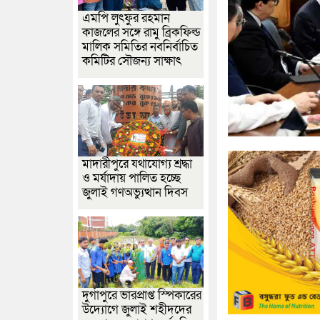
এমপি লুৎফুর রহমান
কাজলের সঙ্গে রামু ব্রিকফিল্ড
মালিক সমিতির নবনির্বাচিত
কমিটির সৌজন্য সাক্ষাৎ
মাদারীপুরে যথাযোগ্য শ্রদ্ধা
ও মর্যাদায় পালিত হচ্ছে
জুলাই গণঅভ্যুত্থান দিবস
দুর্গাপুরে ভারপ্রাপ্ত স্পিকারের
উদ্যোগে জুলাই শহীদদের