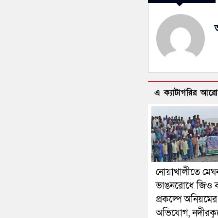
এ ক্যাটাগরির আর
নোয়াখালীতে মেঘ
ভাঙনরোধে জিও ব
প্রকল্পে অনিয়মের
অভিযোগ, নদীরকূ