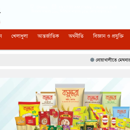
Dhaka
10:17:34 AM
, Friday, 7 August 2026
নিবন্ধন নাম্বারঃ ১১০, সিরিয়াল নাম্বারঃ ১৫৪, কোড নাম্বারঃ ৯২
ন
খেলাধুলা
আন্তর্জাতিক
অর্থনীতি
বিজ্ঞান ও প্রযুক্তি
নোয়াখালীতে মেঘনার ভাঙনরোধে জিও ব