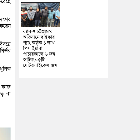
করেছে
দেশের
 করেন
র‌্যাব-৭ চট্টগ্রাম’র
অভিযানে বাইকার
গ্যাং কর্তৃক ১ লাখ
বিষয়ে
পিস ইয়াবা
ির্ভর
পাচারকালে ৬ জন
আটক,০৫টি
মোটরসাইকেল জব্দ
আধুনিক
ে কাজ
্ব বা