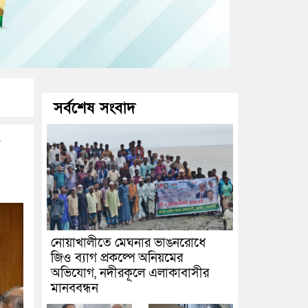
সর্বশেষ সংবাদ
নোয়াখালীতে মেঘনার ভাঙনরোধে
জিও ব্যাগ প্রকল্পে অনিয়মের
অভিযোগ, নদীরকূলে এলাকাবাসীর
মানববন্ধন