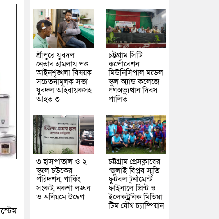
শ্রীপুরে যুবদল
চট্টগ্রাম সিটি
নেতার হামলায় পণ্ড
কর্পোরেশন
আইনশৃঙ্খলা বিষয়ক
মিউনিসিপাল মডেল
সচেতনামূলক সভা
স্কুল অ্যান্ড কলেজে
যুবদল আহবায়কসহ
গণঅভ্যুত্থান দিবস
আহত ৩
পালিত
৩ হাসপাতাল ও ২
চট্টগ্রাম প্রেসক্লাবের
স্কুলে চউকের
‘জুলাই বিপ্লব স্মৃতি
পরিদর্শন, পার্কিং
ফুটবল টুর্নামেন্ট’
সংকট, নকশা লঙ্ঘন
ফাইনালে প্রিন্ট ও
ও অনিয়মে উদ্বেগ
ইলেকট্রনিক মিডিয়া
টিম যৌথ চ্যাম্পিয়ান
স্টেম