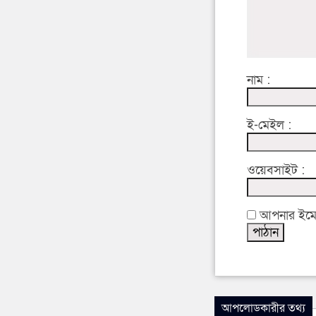
নাম :
ই-মেইল :
ওয়েবসাইট :
আপনার ইমেইল
আপলোডকারীর তথ্য