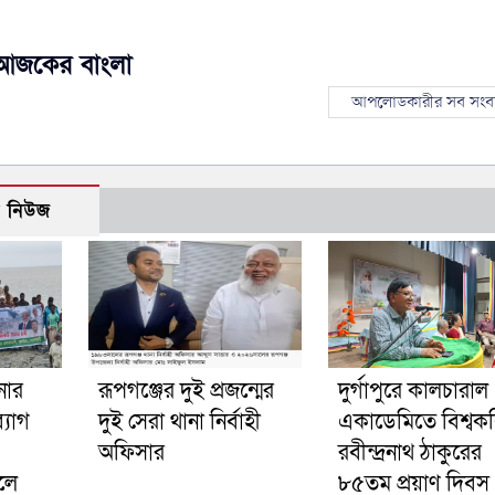
আজকের বাংলা
আপলোডকারীর সব সংব
ো নিউজ
নার
রূপগঞ্জের দুই প্রজন্মের
দুর্গাপুরে কালচারাল
্যাগ
দুই সেরা থানা নির্বাহী
একাডেমিতে বিশ্বক
অফিসার
রবীন্দ্রনাথ ঠাকুরের
লে
৮৫তম প্রয়াণ দিবস