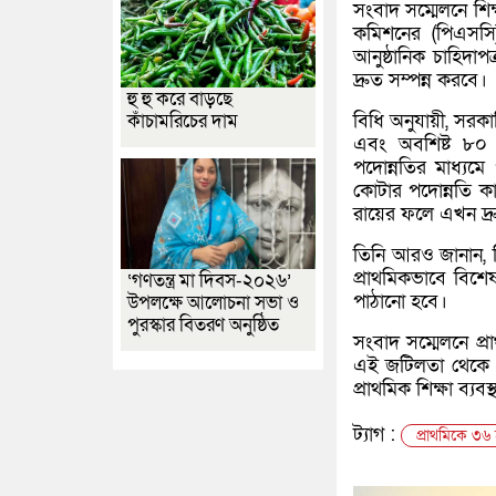
সংবাদ সম্মেলনে শিক
কমিশনের (পিএসসি
আনুষ্ঠানিক চাহিদাপ
দ্রুত সম্পন্ন করবে।
হু হু করে বাড়ছে
বিধি অনুযায়ী, সরক
কাঁচামরিচের দাম
এবং অবশিষ্ট ৮০ শ
পদোন্নতির মাধ্যম
কোটার পদোন্নতি কার
রায়ের ফলে এখন দ্
তিনি আরও জানান, শ
প্রাথমিকভাবে বিশেষ
‘গণতন্ত্র মা দিবস-২০২৬’
পাঠানো হবে।
উপলক্ষে আলোচনা সভা ও
পুরস্কার বিতরণ অনুষ্ঠিত
সংবাদ সম্মেলনে প্র
এই জটিলতা থেকে বে
প্রাথমিক শিক্ষা ব্য
ট্যাগ :
প্রাথমিকে ৩৬ হ