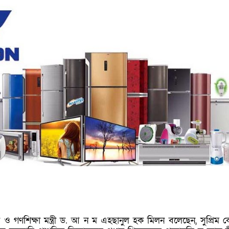
ক ও গণশিক্ষা মন্ত্রী ড. আ ন ম এহছানুল হক মিলন বলেছেন, সুপ্রিম কো