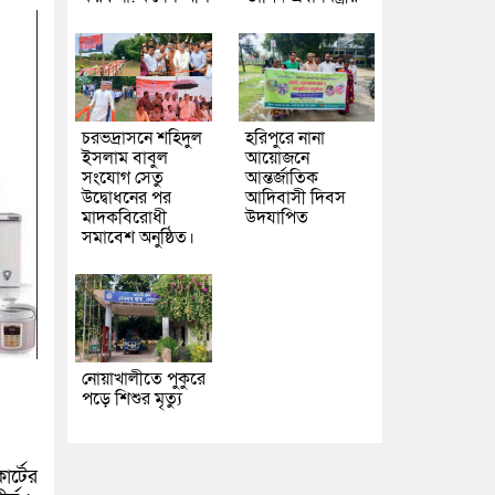
চরভদ্রাসনে শহিদুল
হরিপুরে নানা
ইসলাম বাবুল
আয়োজনে
সংযোগ সেতু
আন্তর্জাতিক
উদ্বোধনের পর
আদিবাসী দিবস
মাদকবিরোধী
উদযাপিত
সমাবেশ অনুষ্ঠিত।
নোয়াখালীতে পুকুরে
পড়ে শিশুর মৃত্যু
র্টের