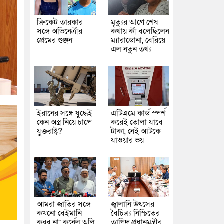
ক্রিকেট তারকার
মৃত্যুর আগে শেষ
সঙ্গে অভিনেত্রীর
কথায় কী বলেছিলেন
প্রেমের গুঞ্জন
ম্যারাডোনা, বেরিয়ে
এল নতুন তথ্য
ইরানের সঙ্গে যুদ্ধেই
এটিএমে কার্ড স্পর্শ
কেন অস্ত্র নিয়ে চাপে
করেই তোলা যাবে
যুক্তরাষ্ট্র?
টাকা, নেই আটকে
যাওয়ার ভয়
আমরা জাতির সঙ্গে
জ্বালানি উৎসের
কখনো বেইমানি
বৈচিত্র্য নিশ্চিতের
করব না: কর্নেল অলি
তাগিদ প্রধানমন্ত্রীর