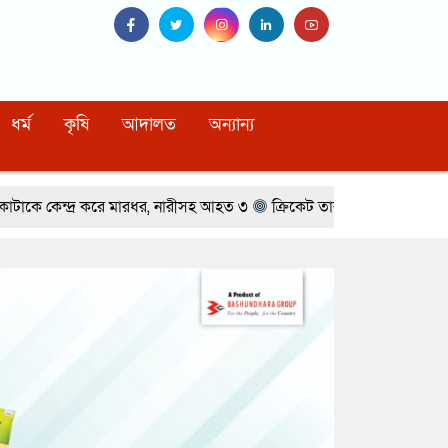
ধর্ম
কৃষি
আদালত
অন্যান্য
মারধর, নারীসহ আহত ৩
ক্রিকেট তারকার সঙ্গে অভিনেত্রীর প্রেমের গুঞ্জন
মৃত