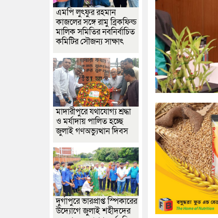
এমপি লুৎফুর রহমান
কাজলের সঙ্গে রামু ব্রিকফিল্ড
মালিক সমিতির নবনির্বাচিত
কমিটির সৌজন্য সাক্ষাৎ
মাদারীপুরে যথাযোগ্য শ্রদ্ধা
ও মর্যাদায় পালিত হচ্ছে
জুলাই গণঅভ্যুত্থান দিবস
দুর্গাপুরে ভারপ্রাপ্ত স্পিকারের
উদ্যোগে জুলাই শহীদদের