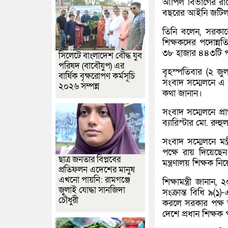
আপিল বিভাগের রায়ে 
বছরের আইনি জটিল
তিনি বলেন, সরকার
শিক্ষকদের পদোন্ন
৩৮ হাজার ৪৪৩টি পদে
সিলেটে বাংলাদেশ বৌদ্ধ যুব
পরিষদ (বাবৌযুপ) এর
বৃহস্পতিবার (২ জু
বার্ষিক বৃক্ষরোপণ কর্মসূচি
সংবাদ সম্মেলনে এ স
২০২৬ সম্পন্ন
কথা জানান।
সংবাদ সম্মেলনে প্রাথ
ব্যারিস্টার মো. রুহ
সংবাদ সম্মেলনে ম
পক্ষে রায় দিয়েছেন।
ছাত্র জনতার বিপ্লবের
মন্ত্রণালয় শিক্ষক 
প্রতিফলন এদেশের মানুষ
এখনো পায়নি: রামগঞ্জে
শিক্ষামন্ত্রী জান
জুলাই যোদ্ধা সানজিদা
সংক্রান্ত বিধি ৯(১
চৌধুরী
করলে সরকার পক্ষ 
দেশে প্রধান শিক্ষক প