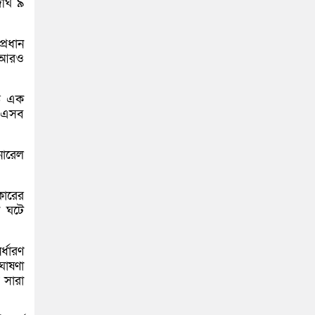
র্ঘ ৯
্রধান
হ আরও
িত এক
ী এসব
েনারেল
কারের
ন ঘটে
্ধারণ
ঘোষণা
 সারা