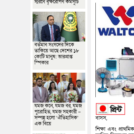
স্মরণে বৃক্ষরোপণ কর্মসূচি
বর্তমান সংসদের দিকে
তাকিয়ে আছে দেশের ১৮
কোটি মানুষ: ভারপ্রাপ্ত
স্পিকার
যমজ কনে, যমজ বর, যমজ
পুরোহিত, যমজ সহকারী –
সম্পন্ন হলো ‘ঐতিহাসিক’
বাসস,
এক বিয়ে
শিক্ষা এবং প্রাথমি