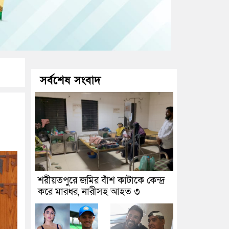
সর্বশেষ সংবাদ
শরীয়তপুরে জমির বাঁশ কাটাকে কেন্দ্র
করে মারধর, নারীসহ আহত ৩