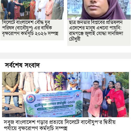
সিলেটে বাংলাদেশ বৌদ্ধ যুব
ছাত্র জনতার বিপ্লবের প্রতিফলন
পরিষদ (বাবৌযুপ) এর বার্ষিক
এদেশের মানুষ এখনো পায়নি:
বৃক্ষরোপণ কর্মসূচি ২০২৬ সম্পন্ন
রামগঞ্জে জুলাই যোদ্ধা সানজিদা
চৌধুরী
সর্বশেষ সংবাদ
সবুজ বাংলাদেশ গড়ার প্রত্যয়ে সিলেটে বাবৌযুপ’র দ্বিতীয়
পর্যায়ে বৃক্ষরোপণ কর্মসূচি সম্পন্ন