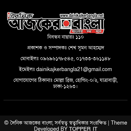
নিবন্ধন নাম্বারঃ ১১০
প্রকাশক ও সম্পাদকঃ শেখ সুমন আহম্মেদ
মোবাইলঃ ০৯৬৯৬১৭৮৫৪৫, ০১৭৩৩-৩৬১১৪৮
ইমেইলঃ dainikajkerbangla21@gmail.com
যোগাযোগের ঠিকানাঃ মোল্লা ব্রিজ, হোল্ডিং-০/২, যাত্রাবাড়ী,
ঢাকা-১২৬৩।
© দৈনিক আজকের বাংলা, সর্বস্বত্ব স্বত্বাধিকার সংরক্ষিত | Theme
Developed BY
TOPPER IT