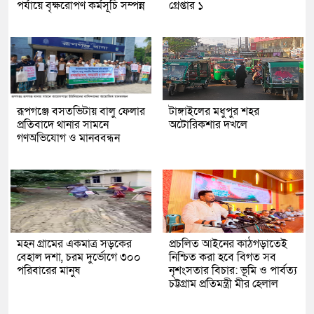
পর্যায়ে বৃক্ষরোপণ কর্মসূচি সম্পন্ন
গ্রেপ্তার ১
রূপগঞ্জে বসতভিটায় বালু ফেলার
টাঙ্গাইলের মধুপুর শহর
প্রতিবাদে থানার সামনে
অটোরিকশার দখলে
গণঅভিযোগ ও মানববন্ধন
মহন গ্রামের একমাত্র সড়কের
প্রচলিত আইনের কাঠগড়াতেই
বেহাল দশা, চরম দুর্ভোগে ৩০০
নিশ্চিত করা হবে বিগত সব
পরিবারের মানুষ
নৃশংসতার বিচার: ভূমি ও পার্বত্য
চট্টগ্রাম প্রতিমন্ত্রী মীর হেলাল