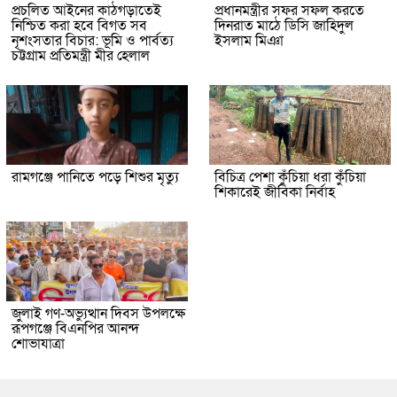
প্রচলিত আইনের কাঠগড়াতেই
প্রধানমন্ত্রীর সফর সফল করতে
নিশ্চিত করা হবে বিগত সব
দিনরাত মাঠে ডিসি জাহিদুল
নৃশংসতার বিচার: ভূমি ও পার্বত্য
ইসলাম মিঞা
চট্টগ্রাম প্রতিমন্ত্রী মীর হেলাল
রামগঞ্জে পানিতে পড়ে শিশুর মৃত্যু
বিচিত্র পেশা কুঁচিয়া ধরা কুঁচিয়া
শিকারেই জীবিকা নির্বাহ
জুলাই গণ-অভ্যুত্থান দিবস উপলক্ষে
রূপগঞ্জে বিএনপির আনন্দ
শোভাযাত্রা