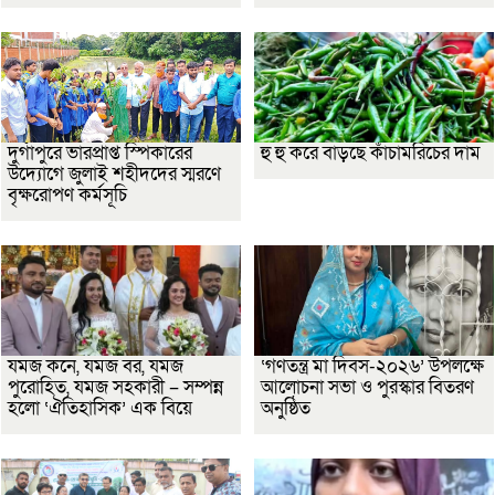
দুর্গাপুরে ভারপ্রাপ্ত স্পিকারের
হু হু করে বাড়ছে কাঁচামরিচের দাম
উদ্যোগে জুলাই শহীদদের স্মরণে
বৃক্ষরোপণ কর্মসূচি
যমজ কনে, যমজ বর, যমজ
‘গণতন্ত্র মা দিবস-২০২৬’ উপলক্ষে
পুরোহিত, যমজ সহকারী – সম্পন্ন
আলোচনা সভা ও পুরস্কার বিতরণ
হলো ‘ঐতিহাসিক’ এক বিয়ে
অনুষ্ঠিত