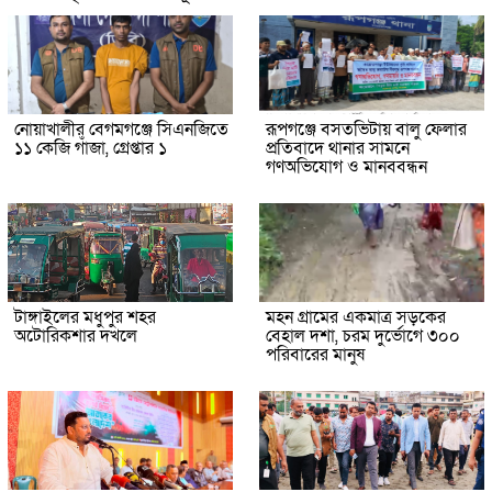
নোয়াখালীর বেগমগঞ্জে সিএনজিতে
রূপগঞ্জে বসতভিটায় বালু ফেলার
১১ কেজি গাঁজা, গ্রেপ্তার ১
প্রতিবাদে থানার সামনে
গণঅভিযোগ ও মানববন্ধন
টাঙ্গাইলের মধুপুর শহর
মহন গ্রামের একমাত্র সড়কের
অটোরিকশার দখলে
বেহাল দশা, চরম দুর্ভোগে ৩০০
পরিবারের মানুষ