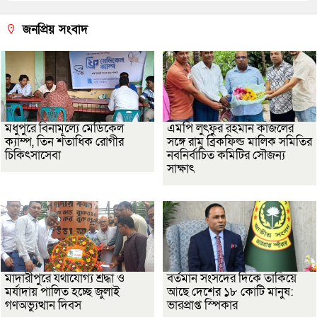
জনপ্রিয় সংবাদ
মধুপুরে বিনামূল্যে মেডিকেল
এমপি লুৎফুর রহমান কাজলের
ক্যাম্প, তিন শতাধিক রোগীর
সঙ্গে রামু ব্রিকফিল্ড মালিক সমিতির
চিকিৎসাসেবা
নবনির্বাচিত কমিটির সৌজন্য
সাক্ষাৎ
মাদারীপুরে যথাযোগ্য শ্রদ্ধা ও
বর্তমান সংসদের দিকে তাকিয়ে
মর্যাদায় পালিত হচ্ছে জুলাই
আছে দেশের ১৮ কোটি মানুষ:
গণঅভ্যুত্থান দিবস
ভারপ্রাপ্ত স্পিকার