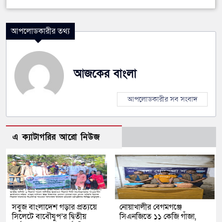
আপলোডকারীর তথ্য
আজকের বাংলা
আপলোডকারীর সব সংবাদ
এ ক্যাটাগরির আরো নিউজ
সবুজ বাংলাদেশ গড়ার প্রত্যয়ে
নোয়াখালীর বেগমগঞ্জে
সিলেটে বাবৌযুপ’র দ্বিতীয়
সিএনজিতে ১১ কেজি গাঁজা,