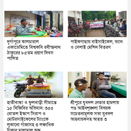
দুর্গাপুরে কালচারাল
পাইকগাছায় বাইসাইকেল, ভ্যান
একাডেমিতে বিশ্বকবি রবীন্দ্রনাথ
ও সেলাই মেশিন বিতরণ
ঠাকুরের ৮৫তম প্রয়াণ দিবস
পালিত
হাতীবান্ধা ও ফুলবাড়ী সীমান্তে
শ্রীপুরে যুবদল নেতার হামলায়
১৫ বিজিবির অভিযান: ৩৫৫
পণ্ড আইনশৃঙ্খলা বিষয়ক
বোতল ইস্কাপ সিরাপ ও
সচেতনামূলক সভা যুবদল
মোটরসাইকেলের ট্যাংকে
আহবায়কসহ আহত ৩
লুকানো গাঁজাসহ ৩ লক্ষাধিক
টাকার মালামাল জব্দ