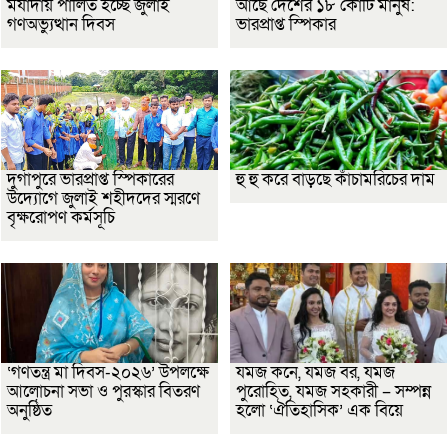
মর্যাদায় পালিত হচ্ছে জুলাই
আছে দেশের ১৮ কোটি মানুষ:
গণঅভ্যুত্থান দিবস
ভারপ্রাপ্ত স্পিকার
দুর্গাপুরে ভারপ্রাপ্ত স্পিকারের
হু হু করে বাড়ছে কাঁচামরিচের দাম
উদ্যোগে জুলাই শহীদদের স্মরণে
বৃক্ষরোপণ কর্মসূচি
‘গণতন্ত্র মা দিবস-২০২৬’ উপলক্ষে
যমজ কনে, যমজ বর, যমজ
আলোচনা সভা ও পুরস্কার বিতরণ
পুরোহিত, যমজ সহকারী – সম্পন্ন
অনুষ্ঠিত
হলো ‘ঐতিহাসিক’ এক বিয়ে