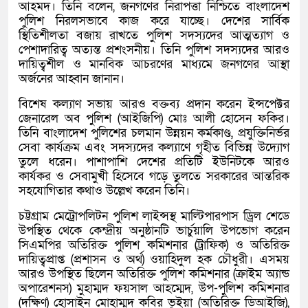
আহমদ। তিনি বলেন, জনগণের নিরাপত্তা নিশ্চিতে বাংলাদেশ
পুলিশ নিরলসভাবে কাজ করে যাচ্ছে। দেশের সার্বিক
স্থিতিশীলতা বজায় রাখতে পুলিশ সদস্যদের আত্মত্যাগ ও
পেশাদারিত্ব অত্যন্ত প্রশংসনীয়। তিনি পুলিশ সদস্যদের আরও
দায়িত্বশীল ও মানবিক আচরণের মাধ্যমে জনগণের আস্থা
অর্জনের আহ্বান জানান।
বিশেষ কল্যাণ সভায় আরও বক্তব্য প্রদান করেন ইন্সপেক্টর
জেনারেল অব পুলিশ (আইজিপি) মোঃ আলী হোসেন ফকির।
তিনি বাংলাদেশ পুলিশের চলমান উন্নয়ন কর্মকাণ্ড, প্রযুক্তিনির্ভর
সেবা কার্যক্রম এবং সদস্যদের কল্যাণে গৃহীত বিভিন্ন উদ্যোগ
তুলে ধরেন। পাশাপাশি দেশের প্রতিটি ইউনিটকে আরও
কার্যকর ও সেবামুখী হিসেবে গড়ে তুলতে সরকারের আন্তরিক
সহযোগিতার কথাও উল্লেখ করেন তিনি।
চট্টগ্রাম মেট্রোপলিটন পুলিশ লাইন্সস্থ মাল্টিপারপাস ড্রিল শেডে
উপস্থিত থেকে কেন্দ্রীয় অনুষ্ঠানটি ভার্চুয়ালি উপভোগ করেন
সিএমপির অতিরিক্ত পুলিশ কমিশনার (ট্রাফিক) ও অতিরিক্ত
দায়িত্বপ্রাপ্ত (প্রশাসন ও অর্থ) ওয়াহিদুল হক চৌধুরী। এসময়
আরও উপস্থিত ছিলেন অতিরিক্ত পুলিশ কমিশনার (ক্রাইম অ্যান্ড
অপারেশনস) মুহাম্মদ ফয়সাল আহম্মেদ, উপ-পুলিশ কমিশনার
(দক্ষিণ) হোসাইন মোহাম্মদ কবির ভূইয়া (অতিরিক্ত ডিআইজি),