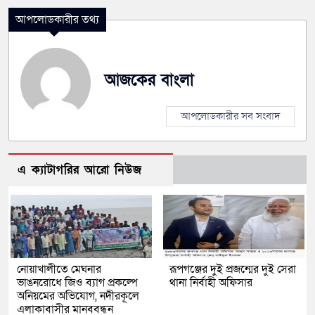
আপলোডকারীর তথ্য
আজকের বাংলা
আপলোডকারীর সব সংবাদ
এ ক্যাটাগরির আরো নিউজ
নোয়াখালীতে মেঘনার
রূপগঞ্জের দুই প্রজন্মের দুই সেরা
ভাঙনরোধে জিও ব্যাগ প্রকল্পে
থানা নির্বাহী অফিসার
অনিয়মের অভিযোগ, নদীরকূলে
এলাকাবাসীর মানববন্ধন