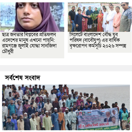
ছাত্র জনতার বিপ্লবের প্রতিফলন
সিলেটে বাংলাদেশ বৌদ্ধ যুব
এদেশের মানুষ এখনো পায়নি:
পরিষদ (বাবৌযুপ) এর বার্ষিক
রামগঞ্জে জুলাই যোদ্ধা সানজিদা
বৃক্ষরোপণ কর্মসূচি ২০২৬ সম্পন্ন
চৌধুরী
সর্বশেষ সংবাদ