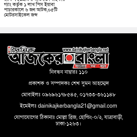
গ্যাং কর্তৃক ১ লাখ পিস ইয়াবা
পাচারকালে ৬ জন আটক,০৫টি
মোটরসাইকেল জব্দ
নিবন্ধন নাম্বারঃ ১১০
প্রকাশক ও সম্পাদকঃ শেখ সুমন আহম্মেদ
মোবাইলঃ ০৯৬৯৬১৭৮৫৪৫, ০১৭৩৩-৩৬১১৪৮
ইমেইলঃ dainikajkerbangla21@gmail.com
যোগাযোগের ঠিকানাঃ মোল্লা ব্রিজ, হোল্ডিং-০/২, যাত্রাবাড়ী,
ঢাকা-১২৬৩।