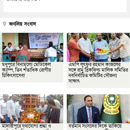
জনপ্রিয় সংবাদ
মধুপুরে বিনামূল্যে মেডিকেল
এমপি লুৎফুর রহমান কাজলের
ক্যাম্প, তিন শতাধিক রোগীর
সঙ্গে রামু ব্রিকফিল্ড মালিক সমিতির
চিকিৎসাসেবা
নবনির্বাচিত কমিটির সৌজন্য
সাক্ষাৎ
মাদারীপুরে যথাযোগ্য শ্রদ্ধা ও
বর্তমান সংসদের দিকে তাকিয়ে