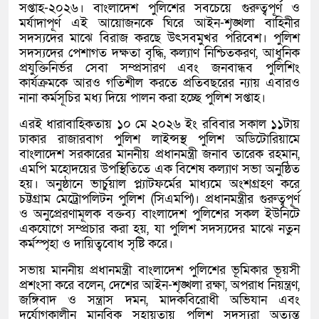
সপ্তাহ-২০২৬। বাংলাদেশ পুলিশের সবচেয়ে গুরুত্বপূর্ণ ও
মর্যাদাপূর্ণ এই আয়োজনকে ঘিরে আইন-শৃঙ্খলা বাহিনীর
সদস্যদের মাঝে বিরাজ করছে উৎসবমুখর পরিবেশ। পুলিশ
সদস্যদের পেশাগত দক্ষতা বৃদ্ধি, কল্যাণ নিশ্চিতকরণ, আধুনিক
প্রযুক্তিনির্ভর সেবা সম্প্রসারণ এবং জনবান্ধব পুলিশিং
কার্যক্রমকে আরও গতিশীল করতে প্রতিবছরের ন্যায় এবারও
নানা কর্মসূচির মধ্য দিয়ে পালন করা হচ্ছে পুলিশ সপ্তাহ।
এরই ধারাবাহিকতায় ১০ মে ২০২৬ ইং রবিবার সকাল ১১টায়
ঢাকার রাজারবাগ পুলিশ লাইন্সস্থ পুলিশ অডিটোরিয়ামে
বাংলাদেশ সরকারের মাননীয় প্রধানমন্ত্রী জনাব তারেক রহমান,
এমপি মহোদয়ের উপস্থিতিতে এক বিশেষ কল্যাণ সভা অনুষ্ঠিত
হয়। অনুষ্ঠানে ভার্চুয়াল প্ল্যাটফর্মের মাধ্যমে অংশগ্রহণ করে
চট্টগ্রাম মেট্রোপলিটন পুলিশ (সিএমপি)। প্রধানমন্ত্রীর গুরুত্বপূর্ণ
ও অনুপ্রেরণামূলক বক্তব্য বাংলাদেশ পুলিশের সকল ইউনিটে
একযোগে সম্প্রচার করা হয়, যা পুলিশ সদস্যদের মাঝে নতুন
কর্মস্পৃহা ও দায়িত্ববোধ সৃষ্টি করে।
সভায় মাননীয় প্রধানমন্ত্রী বাংলাদেশ পুলিশের ভূমিকার ভূয়সী
প্রশংসা করে বলেন, দেশের আইন-শৃঙ্খলা রক্ষা, অপরাধ নিয়ন্ত্রণ,
জঙ্গিবাদ ও সন্ত্রাস দমন, মাদকবিরোধী অভিযান এবং
দুর্যোগকালীন মানবিক সহায়তায় পুলিশ সদস্যরা অত্যন্ত