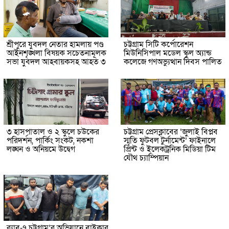
শ্রীপুরে যুবদল নেতার হামলায় পণ্ড
চট্টগ্রাম সিটি কর্পোরেশন
আইনশৃঙ্খলা বিষয়ক সচেতনামূলক
মিউনিসিপাল মডেল স্কুল অ্যান্ড
সভা যুবদল আহবায়কসহ আহত ৩
কলেজে গণঅভ্যুত্থান দিবস পালিত
৩ হাসপাতাল ও ২ স্কুলে চউকের
চট্টগ্রাম প্রেসক্লাবের ‘জুলাই বিপ্লব
পরিদর্শন, পার্কিং সংকট, নকশা
স্মৃতি ফুটবল টুর্নামেন্ট’ ফাইনালে
লঙ্ঘন ও অনিয়মে উদ্বেগ
প্রিন্ট ও ইলেকট্রনিক মিডিয়া টিম
যৌথ চ্যাম্পিয়ান
র‌্যাব-৭ চট্টগ্রাম’র অভিযানে বাইকার