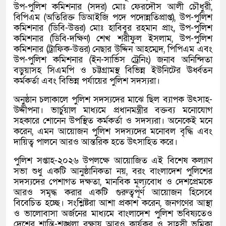
উপ-পুলিশ কমিশনার (সদর) মোঃ ফেরদৌস আলী চৌধুরী,
বিপিএম (অতিরিক্ত ডিআইজি পদে পদোন্নতিপ্রাপ্ত), উপ-পুলিশ
কমিশনার (ডিবি-উত্তর) মোঃ হাবিবুর রহমান প্রাং, উপ-পুলিশ
কমিশনার (ডিবি-দক্ষিণ) শেখ শরীফুল ইসলাম, উপ-পুলিশ
কমিশনার (ট্রাফিক-উত্তর) নেছার উদ্দিন আহম্মেদ, পিপিএম এবং
উপ-পুলিশ কমিশনার (ইন-সার্ভিস ট্রেনিং) জনাব অনিন্দিতা
বড়ুয়াসহ সিএমপি ও চট্টগ্রামস্থ বিভিন্ন ইউনিটের ঊর্ধ্বতন
কর্মকর্তা এবং বিভিন্ন পর্যায়ের পুলিশ সদস্যরা।
অনুষ্ঠান চলাকালে পুলিশ সদস্যদের মাঝে ছিল ব্যাপক উৎসাহ-
উদ্দীপনা। ভার্চুয়াল মাধ্যমে প্রধানমন্ত্রীর বক্তব্য মনোযোগ
সহকারে শোনেন উপস্থিত কর্মকর্তা ও সদস্যরা। অনেকেই মনে
করেন, এমন আয়োজন পুলিশ সদস্যদের মনোবল বৃদ্ধি এবং
দায়িত্ব পালনে আরও আন্তরিক হতে উৎসাহিত করে।
পুলিশ সপ্তাহ-২০২৬ উপলক্ষে আয়োজিত এই বিশেষ কল্যাণ
সভা শুধু একটি আনুষ্ঠানিকতা নয়, বরং বাংলাদেশ পুলিশের
সদস্যদের পেশাগত দক্ষতা, মানবিক মূল্যবোধ ও দেশপ্রেমকে
আরও সমৃদ্ধ করার একটি গুরুত্বপূর্ণ আয়োজন হিসেবে
বিবেচিত হচ্ছে। সংশ্লিষ্টরা আশা প্রকাশ করেন, জনগণের আস্থা
ও ভালোবাসা অর্জনের মাধ্যমে বাংলাদেশ পুলিশ ভবিষ্যতেও
দেশের শান্তি-শৃঙ্খলা রক্ষায় আরও কার্যকর ও সাহসী ভূমিকা