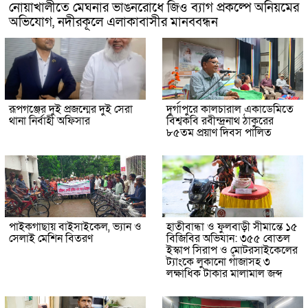
নোয়াখালীতে মেঘনার ভাঙনরোধে জিও ব্যাগ প্রকল্পে অনিয়মের
অভিযোগ, নদীরকূলে এলাকাবাসীর মানববন্ধন
রূপগঞ্জের দুই প্রজন্মের দুই সেরা
দুর্গাপুরে কালচারাল একাডেমিতে
থানা নির্বাহী অফিসার
বিশ্বকবি রবীন্দ্রনাথ ঠাকুরের
৮৫তম প্রয়াণ দিবস পালিত
পাইকগাছায় বাইসাইকেল, ভ্যান ও
হাতীবান্ধা ও ফুলবাড়ী সীমান্তে ১৫
সেলাই মেশিন বিতরণ
বিজিবির অভিযান: ৩৫৫ বোতল
ইস্কাপ সিরাপ ও মোটরসাইকেলের
ট্যাংকে লুকানো গাঁজাসহ ৩
লক্ষাধিক টাকার মালামাল জব্দ