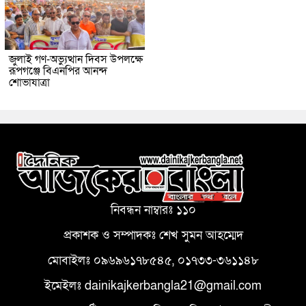
জুলাই গণ-অভ্যুত্থান দিবস উপলক্ষে
রূপগঞ্জে বিএনপির আনন্দ
শোভাযাত্রা
নিবন্ধন নাম্বারঃ ১১০
প্রকাশক ও সম্পাদকঃ শেখ সুমন আহম্মেদ
মোবাইলঃ ০৯৬৯৬১৭৮৫৪৫, ০১৭৩৩-৩৬১১৪৮
ইমেইলঃ dainikajkerbangla21@gmail.com