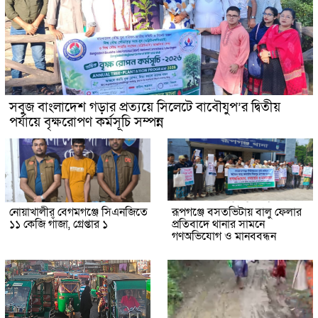
সবুজ বাংলাদেশ গড়ার প্রত্যয়ে সিলেটে বাবৌযুপ’র দ্বিতীয়
পর্যায়ে বৃক্ষরোপণ কর্মসূচি সম্পন্ন
নোয়াখালীর বেগমগঞ্জে সিএনজিতে
রূপগঞ্জে বসতভিটায় বালু ফেলার
১১ কেজি গাঁজা, গ্রেপ্তার ১
প্রতিবাদে থানার সামনে
গণঅভিযোগ ও মানববন্ধন