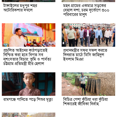
টাঙ্গাইলের মধুপুর শহর
মহন গ্রামের একমাত্র সড়কের
অটোরিকশার দখলে
বেহাল দশা, চরম দুর্ভোগে ৩০০
পরিবারের মানুষ
প্রচলিত আইনের কাঠগড়াতেই
প্রধানমন্ত্রীর সফর সফল করতে
নিশ্চিত করা হবে বিগত সব
দিনরাত মাঠে ডিসি জাহিদুল
নৃশংসতার বিচার: ভূমি ও পার্বত্য
ইসলাম মিঞা
চট্টগ্রাম প্রতিমন্ত্রী মীর হেলাল
রামগঞ্জে পানিতে পড়ে শিশুর মৃত্যু
বিচিত্র পেশা কুঁচিয়া ধরা কুঁচিয়া
শিকারেই জীবিকা নির্বাহ