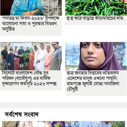
‘গণতন্ত্র মা দিবস-২০২৬’ উপলক্ষে
হু হু করে বাড়ছে কাঁচামরিচের দাম
আলোচনা সভা ও পুরস্কার বিতরণ
অনুষ্ঠিত
সিলেটে বাংলাদেশ বৌদ্ধ যুব
ছাত্র জনতার বিপ্লবের প্রতিফলন
পরিষদ (বাবৌযুপ) এর বার্ষিক
এদেশের মানুষ এখনো পায়নি:
বৃক্ষরোপণ কর্মসূচি ২০২৬ সম্পন্ন
রামগঞ্জে জুলাই যোদ্ধা সানজিদা
চৌধুরী
সর্বশেষ সংবাদ