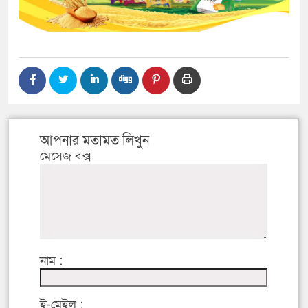
আপনার মতামত লিখুন
মেসেজ বক্স
নাম :
ই-মেইল :