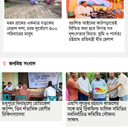
মহন গ্রামের একমাত্র সড়কের
প্রচলিত আইনের কাঠগড়াতেই
বেহাল দশা, চরম দুর্ভোগে ৩০০
নিশ্চিত করা হবে বিগত সব
পরিবারের মানুষ
নৃশংসতার বিচার: ভূমি ও পার্বত্য
চট্টগ্রাম প্রতিমন্ত্রী মীর হেলাল
জনপ্রিয় সংবাদ
মধুপুরে বিনামূল্যে মেডিকেল
এমপি লুৎফুর রহমান কাজলের
ক্যাম্প, তিন শতাধিক রোগীর
সঙ্গে রামু ব্রিকফিল্ড মালিক সমিতির
চিকিৎসাসেবা
নবনির্বাচিত কমিটির সৌজন্য
সাক্ষাৎ