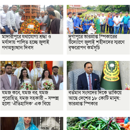
মাদারীপুরে যথাযোগ্য শ্রদ্ধা ও
দুর্গাপুরে ভারপ্রাপ্ত স্পিকারের
মর্যাদায় পালিত হচ্ছে জুলাই
উদ্যোগে জুলাই শহীদদের স্মরণে
গণঅভ্যুত্থান দিবস
বৃক্ষরোপণ কর্মসূচি
যমজ কনে, যমজ বর, যমজ
বর্তমান সংসদের দিকে তাকিয়ে
পুরোহিত, যমজ সহকারী – সম্পন্ন
আছে দেশের ১৮ কোটি মানুষ:
হলো ‘ঐতিহাসিক’ এক বিয়ে
ভারপ্রাপ্ত স্পিকার