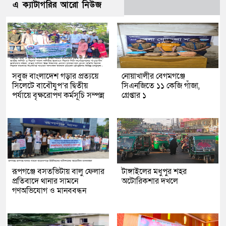
এ ক্যাটাগরির আরো নিউজ
সবুজ বাংলাদেশ গড়ার প্রত্যয়ে
নোয়াখালীর বেগমগঞ্জে
সিলেটে বাবৌযুপ’র দ্বিতীয়
সিএনজিতে ১১ কেজি গাঁজা,
পর্যায়ে বৃক্ষরোপণ কর্মসূচি সম্পন্ন
গ্রেপ্তার ১
রূপগঞ্জে বসতভিটায় বালু ফেলার
টাঙ্গাইলের মধুপুর শহর
প্রতিবাদে থানার সামনে
অটোরিকশার দখলে
গণঅভিযোগ ও মানববন্ধন