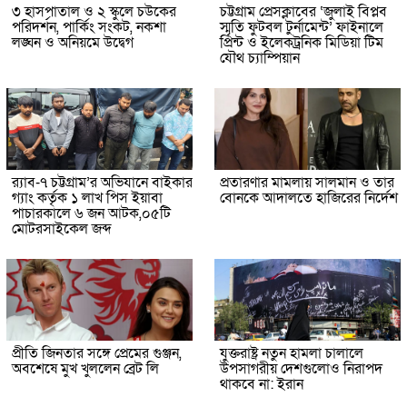
৩ হাসপাতাল ও ২ স্কুলে চউকের
চট্টগ্রাম প্রেসক্লাবের ‘জুলাই বিপ্লব
পরিদর্শন, পার্কিং সংকট, নকশা
স্মৃতি ফুটবল টুর্নামেন্ট’ ফাইনালে
লঙ্ঘন ও অনিয়মে উদ্বেগ
প্রিন্ট ও ইলেকট্রনিক মিডিয়া টিম
যৌথ চ্যাম্পিয়ান
র‌্যাব-৭ চট্টগ্রাম’র অভিযানে বাইকার
প্রতারণার মামলায় সালমান ও তার
গ্যাং কর্তৃক ১ লাখ পিস ইয়াবা
বোনকে আদালতে হাজিরের নির্দেশ
পাচারকালে ৬ জন আটক,০৫টি
মোটরসাইকেল জব্দ
প্রীতি জিনতার সঙ্গে প্রেমের গুঞ্জন,
যুক্তরাষ্ট্র নতুন হামলা চালালে
অবশেষে মুখ খুললেন ব্রেট লি
উপসাগরীয় দেশগুলোও নিরাপদ
থাকবে না: ইরান