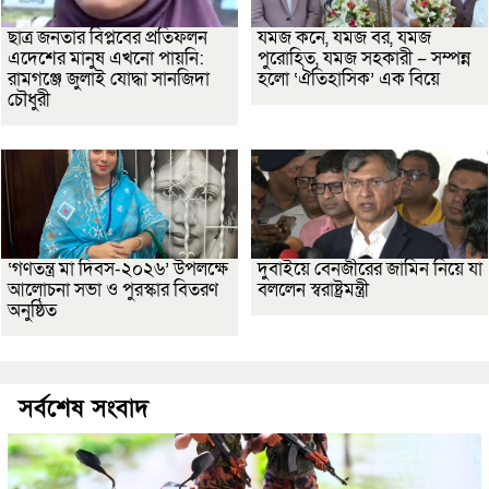
ছাত্র জনতার বিপ্লবের প্রতিফলন
যমজ কনে, যমজ বর, যমজ
এদেশের মানুষ এখনো পায়নি:
পুরোহিত, যমজ সহকারী – সম্পন্ন
রামগঞ্জে জুলাই যোদ্ধা সানজিদা
হলো ‘ঐতিহাসিক’ এক বিয়ে
চৌধুরী
‘গণতন্ত্র মা দিবস-২০২৬’ উপলক্ষে
দুবাইয়ে বেনজীরের জামিন নিয়ে যা
আলোচনা সভা ও পুরস্কার বিতরণ
বললেন স্বরাষ্ট্রমন্ত্রী
অনুষ্ঠিত
সর্বশেষ সংবাদ