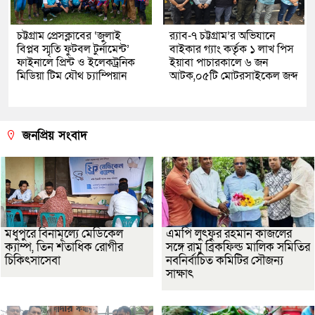
চট্টগ্রাম প্রেসক্লাবের ‘জুলাই
র‌্যাব-৭ চট্টগ্রাম’র অভিযানে
বিপ্লব স্মৃতি ফুটবল টুর্নামেন্ট’
বাইকার গ্যাং কর্তৃক ১ লাখ পিস
ফাইনালে প্রিন্ট ও ইলেকট্রনিক
ইয়াবা পাচারকালে ৬ জন
মিডিয়া টিম যৌথ চ্যাম্পিয়ান
আটক,০৫টি মোটরসাইকেল জব্দ
জনপ্রিয় সংবাদ
মধুপুরে বিনামূল্যে মেডিকেল
এমপি লুৎফুর রহমান কাজলের
ক্যাম্প, তিন শতাধিক রোগীর
সঙ্গে রামু ব্রিকফিল্ড মালিক সমিতির
চিকিৎসাসেবা
নবনির্বাচিত কমিটির সৌজন্য
সাক্ষাৎ