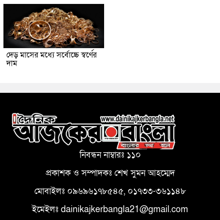
দেড় মাসের মধ্যে সর্বোচ্চে স্বর্ণের
দাম
নিবন্ধন নাম্বারঃ ১১০
প্রকাশক ও সম্পাদকঃ শেখ সুমন আহম্মেদ
মোবাইলঃ ০৯৬৯৬১৭৮৫৪৫, ০১৭৩৩-৩৬১১৪৮
ইমেইলঃ dainikajkerbangla21@gmail.com