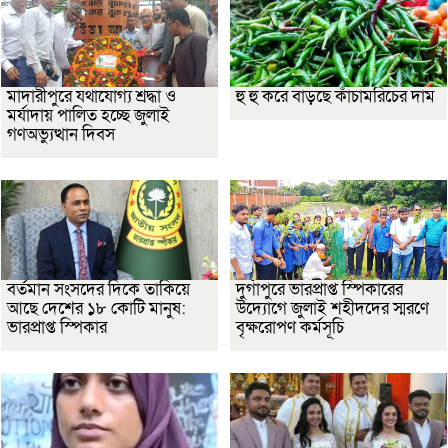
মাদারীপুরে যথাযোগ্য শ্রদ্ধা ও
হু হু করে বাড়ছে কাঁচামরিচের দাম
মর্যাদায় পালিত হচ্ছে জুলাই
গণঅভ্যুত্থান দিবস
বর্তমান সংসদের দিকে তাকিয়ে
দুর্গাপুরে ভারপ্রাপ্ত স্পিকারের
আছে দেশের ১৮ কোটি মানুষ:
উদ্যোগে জুলাই শহীদদের স্মরণে
ভারপ্রাপ্ত স্পিকার
বৃক্ষরোপণ কর্মসূচি