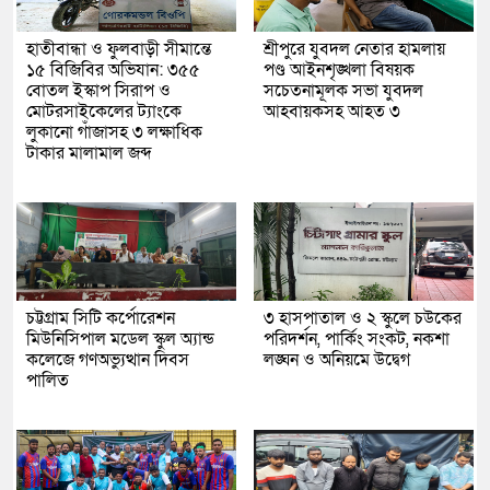
হাতীবান্ধা ও ফুলবাড়ী সীমান্তে
শ্রীপুরে যুবদল নেতার হামলায়
১৫ বিজিবির অভিযান: ৩৫৫
পণ্ড আইনশৃঙ্খলা বিষয়ক
বোতল ইস্কাপ সিরাপ ও
সচেতনামূলক সভা যুবদল
মোটরসাইকেলের ট্যাংকে
আহবায়কসহ আহত ৩
লুকানো গাঁজাসহ ৩ লক্ষাধিক
টাকার মালামাল জব্দ
চট্টগ্রাম সিটি কর্পোরেশন
৩ হাসপাতাল ও ২ স্কুলে চউকের
মিউনিসিপাল মডেল স্কুল অ্যান্ড
পরিদর্শন, পার্কিং সংকট, নকশা
কলেজে গণঅভ্যুত্থান দিবস
লঙ্ঘন ও অনিয়মে উদ্বেগ
পালিত