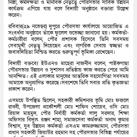
নিষ্ঠা, কর্মদক্ষতা ও মানবিক নেতৃত্বে পৌরসভার সার্বিক উন্নয়ন
কার্যক্রম এগিয়ে যায় বলে বিদায়ী অনুষ্ঠানে বক্তারা উল্লেখ
করেন।
রবিবার(২৯ নভেম্বর) দুপুরে পৌরসভা কার্যালয়ে আয়োজিত এ
সংবর্ধনা অনুষ্ঠানে তাঁকে ফুলেল শুভেচ্ছা জানানো হয়। কর্মকর্তা-
কর্মচারীরা বলেন, পৌর প্রশাসক হিসেবে তিনি সবসময়
সেবামুখী নেতৃত্ব দিয়েছেন এবং নাগরিক সেবায় স্বচ্ছতা ও
জবাবদিহিতা নিশ্চিত করতে গুরুত্বপূর্ণ ভূমিকা রেখেছেন।
বিদায়ী বক্তব্যে ইউএনও মাহেরা নাজনীন বলেন, পাইকগাছা
পৌরসভার উন্নয়ন ও সুশাসন প্রতিষ্ঠায় কাজ করতে পেরে আমি
আনন্দিত। এই এলাকার মানুষের আন্তরিক সহযোগিতা সবসময়
আমাকে অনুপ্রাণিত করেছে।সবশেষে তিনি সবার প্রতি কৃতজ্ঞতা
প্রকাশ করেন।
এসময়ে উপস্থিত ছিলেন, সহকারী কমিশনার ভূমি মোঃ ফজলে
রাব্বী, উপজেলা প্রকৌশলী মোঃ শাফিন শোয়েব, ওসি মোঃ
রিয়াদ মাহমুদ, পৌর নির্বাহী কর্মকর্তা লালু সরদার, শিক্ষা
অফিসার বিদ্যুৎ রঞ্জন শাহা, সমাজসেবা কর্মকর্তা অনাথ কুমার
বিশ্বাস, যুব উন্নয়ন কর্মকর্তা এসএম কামরুজ্জামান, পৌরসভা
প্রধান সহকারী জিয়াউর রহমান সহ পৌরসভার বিভিন্ন পর্যায়ের