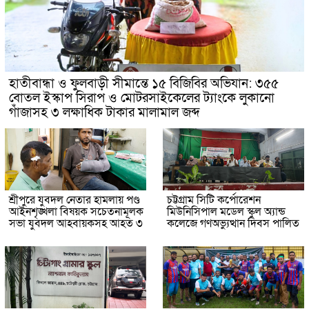
হাতীবান্ধা ও ফুলবাড়ী সীমান্তে ১৫ বিজিবির অভিযান: ৩৫৫
বোতল ইস্কাপ সিরাপ ও মোটরসাইকেলের ট্যাংকে লুকানো
গাঁজাসহ ৩ লক্ষাধিক টাকার মালামাল জব্দ
শ্রীপুরে যুবদল নেতার হামলায় পণ্ড
চট্টগ্রাম সিটি কর্পোরেশন
আইনশৃঙ্খলা বিষয়ক সচেতনামূলক
মিউনিসিপাল মডেল স্কুল অ্যান্ড
সভা যুবদল আহবায়কসহ আহত ৩
কলেজে গণঅভ্যুত্থান দিবস পালিত