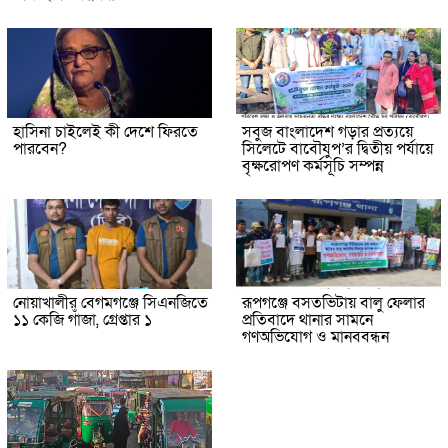
হাসিনা চাইলেই কী দেশে ফিরতে
সবুজ বাংলাদেশ গড়ার প্রত্যয়ে
পারবেন?
সিলেটে বাবৌযুপ’র দ্বিতীয় পর্যায়ে
বৃক্ষরোপণ কর্মসূচি সম্পন্ন
নোয়াখালীর বেগমগঞ্জে সিএনজিতে
রূপগঞ্জে বসতভিটায় বালু ফেলার
১১ কেজি গাঁজা, গ্রেপ্তার ১
প্রতিবাদে থানার সামনে
গণঅভিযোগ ও মানববন্ধন