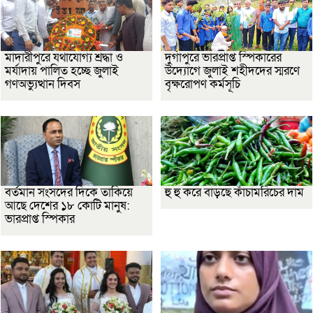
মাদারীপুরে যথাযোগ্য শ্রদ্ধা ও
দুর্গাপুরে ভারপ্রাপ্ত স্পিকারের
মর্যাদায় পালিত হচ্ছে জুলাই
উদ্যোগে জুলাই শহীদদের স্মরণে
গণঅভ্যুত্থান দিবস
বৃক্ষরোপণ কর্মসূচি
বর্তমান সংসদের দিকে তাকিয়ে
হু হু করে বাড়ছে কাঁচামরিচের দাম
আছে দেশের ১৮ কোটি মানুষ:
ভারপ্রাপ্ত স্পিকার