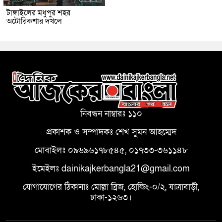
টাঙ্গাইলের মধুপুর শহর
অটোরিকশার দখলে
নিবন্ধন নাম্বারঃ ১১০
প্রকাশক ও সম্পাদকঃ শেখ সুমন আহম্মেদ
মোবাইলঃ ০৯৬৯৬১৭৮৫৪৫, ০১৭৩৩-৩৬১১৪৮
ইমেইলঃ dainikajkerbangla21@gmail.com
যোগাযোগের ঠিকানাঃ মোল্লা ব্রিজ, হোল্ডিং-০/২, যাত্রাবাড়ী,
ঢাকা-১২৬৩।