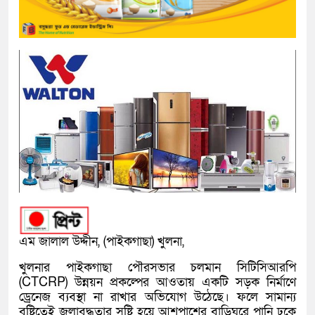
এম জালাল উদ্দীন, (পাইকগাছা) খুলনা,
খুলনার পাইকগাছা পৌরসভার চলমান সিটিসিআরপি
(CTCRP) উন্নয়ন প্রকল্পের আওতায় একটি সড়ক নির্মাণে
ড্রেনেজ ব্যবস্থা না রাখার অভিযোগ উঠেছে। ফলে সামান্য
বৃষ্টিতেই জলাবদ্ধতার সৃষ্টি হয়ে আশপাশের বাড়িঘরে পানি ঢুকে