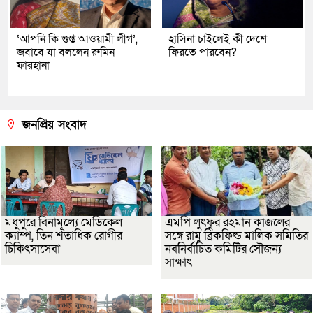
‘আপনি কি গুপ্ত আওয়ামী লীগ’,
হাসিনা চাইলেই কী দেশে
জবাবে যা বললেন রুমিন
ফিরতে পারবেন?
ফারহানা
জনপ্রিয় সংবাদ
মধুপুরে বিনামূল্যে মেডিকেল
এমপি লুৎফুর রহমান কাজলের
ক্যাম্প, তিন শতাধিক রোগীর
সঙ্গে রামু ব্রিকফিল্ড মালিক সমিতির
চিকিৎসাসেবা
নবনির্বাচিত কমিটির সৌজন্য
সাক্ষাৎ