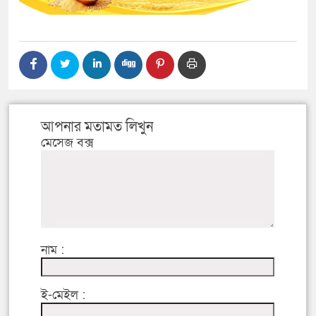
আপনার মতামত লিখুন
মেসেজ বক্স
নাম :
ই-মেইল :