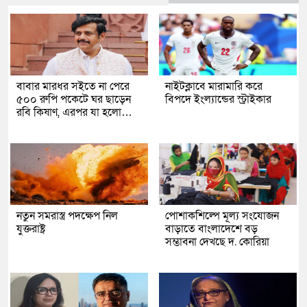
বাবার মারধর সইতে না পেরে
নাইটক্লাবে মারামারি করে
৫০০ রুপি পকেটে ঘর ছাড়েন
বিপদে ইংল্যান্ডের স্ট্রাইকার
রবি কিষাণ, এরপর যা হলো…
নতুন সমরাস্ত্র পদক্ষেপ নিল
পোশাকশিল্পে মূল্য সংযোজন
যুক্তরাষ্ট্র
বাড়াতে বাংলাদেশে বড়
সম্ভাবনা দেখছে দ. কোরিয়া