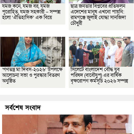
যমজ কনে, যমজ বর, যমজ
ছাত্র জনতার বিপ্লবের প্রতিফলন
পুরোহিত, যমজ সহকারী – সম্পন্ন
এদেশের মানুষ এখনো পায়নি:
হলো ‘ঐতিহাসিক’ এক বিয়ে
রামগঞ্জে জুলাই যোদ্ধা সানজিদা
চৌধুরী
‘গণতন্ত্র মা দিবস-২০২৬’ উপলক্ষে
সিলেটে বাংলাদেশ বৌদ্ধ যুব
আলোচনা সভা ও পুরস্কার বিতরণ
পরিষদ (বাবৌযুপ) এর বার্ষিক
অনুষ্ঠিত
বৃক্ষরোপণ কর্মসূচি ২০২৬ সম্পন্ন
সর্বশেষ সংবাদ