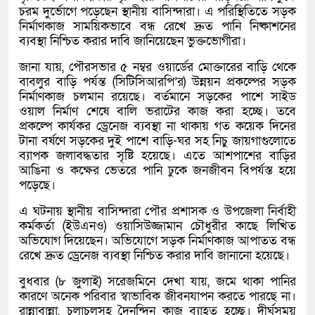
চরম দুর্ভোগে পড়েছেন স্থানীয় বাসিন্দারা। এ পরিস্থিতিতে সড়ক
নির্মাণকাজ সাময়িকভাবে বন্ধ রেখে দ্রুত পানি নিষ্কাশনের
ব্যবস্থা নিশ্চিত করার দাবি জানিয়েছেন ভুক্তভোগীরা।
জানা যায়, পৌরসভার ৫ নম্বর ওয়ার্ডের মোক্তারের বাড়ি থেকে
বাবলুর বাড়ি পর্যন্ত (সিটিসিআরপি’র) উন্নয়ন প্রকল্পের সড়ক
নির্মাণকাজ চলমান রয়েছে। বর্তমানে সড়কের পাশে সাইড
ওয়াল নির্মাণ শেষে বালি ভরাটের কাজ করা হচ্ছে। তবে
প্রকল্পে কার্যকর ড্রেনেজ ব্যবস্থা না থাকায় গত কয়েক দিনের
টানা বর্ষণে সড়কের দুই পাশে বাড়ি-ঘর সহ নিচু জায়গাগুলোতে
ব্যাপক জলাবদ্ধতার সৃষ্টি হয়েছে। এতে আশপাশের বাড়ির
আঙিনা ও কক্ষের ভেতরে পানি ঢুকে জনজীবন বিপর্যস্ত হয়ে
পড়েছে।
এ ঘটনায় স্থানীয় বাসিন্দারা পৌর প্রশাসক ও উপজেলা নির্বাহী
কর্মকর্তা (ইউএনও) ওয়াসিউজ্জামান চৌধুরীর কাছে লিখিত
অভিযোগ দিয়েছেন। অভিযোগে সড়ক নির্মাণকাজ আপাতত বন্ধ
রেখে দ্রুত ড্রেনেজ ব্যবস্থা নিশ্চিত করার দাবি জানানো হয়েছে।
বুধবার (৮ জুলাই) সরেজমিনে দেখা যায়, জমে থাকা পানির
কারণে অনেক পরিবার স্বাভাবিক জীবনযাপন করতে পারছে না।
রান্নাবান্না, চলাচলসহ দৈনন্দিন কাজ ব্যাহত হচ্ছে। দীর্ঘসময়