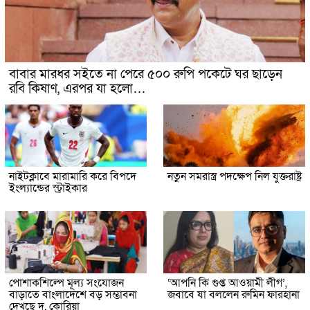
বাবার মারধর সইতে না পেরে ৫০০ রুপি পকেটে ঘর ছাড়েন
রবি কিষাণ, এরপর যা হলো…
নাইটক্লাবে মারামারি করে বিপদে
নতুন সমরাস্ত্র পদক্ষেপ নিল যুক্তরাষ্ট্র
ইংল্যান্ডের স্ট্রাইকার
পোশাকশিল্পে মূল্য সংযোজন
‘আপনি কি গুপ্ত আওয়ামী লীগ’,
বাড়াতে বাংলাদেশে বড় সম্ভাবনা
জবাবে যা বললেন রুমিন ফারহানা
দেখছে দ. কোরিয়া