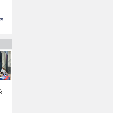
াদ
বি