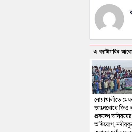
এ ক্যাটাগরির আর
নোয়াখালীতে মেঘ
ভাঙনরোধে জিও ব
প্রকল্পে অনিয়মের
অভিযোগ, নদীরকূ