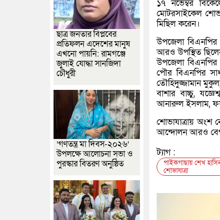
১৭ নভেম্বর বিকে
মোটরসাইকেল শোভায
মিছিল করেন।
ছাত্র জনতার বিপ্লবের
উপজেলা বিএনপির 
প্রতিফলন এদেশের মানুষ
আরও উপস্থিত ছিল
এখনো পায়নি: রামগঞ্জে
উপজেলা বিএনপির 
জুলাই যোদ্ধা সানজিদা
পৌর বিএনপির সা
চৌধুরী
তৌহিদুজ্জামান মুক
বাশার বাচ্চু, যজ্ঞ
আনারুল ইসলাম, ফয়
শোভাযাত্রায় অংশ নে
আন্দোলন আরও বেগবা
‘গণতন্ত্র মা দিবস-২০২৬’
ট্যাগ :
উপলক্ষে আলোচনা সভা ও
পাইকগাছায় শেখ হাসিন
পুরস্কার বিতরণ অনুষ্ঠিত
শোভাযাত্রা