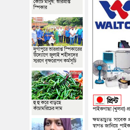
কোটি মানুষ: ভারপ্রাপ্ত
স্পিকার
দুর্গাপুরে ভারপ্রাপ্ত স্পিকারের
উদ্যোগে জুলাই শহীদদের
স্মরণে বৃক্ষরোপণ কর্মসূচি
হু হু করে বাড়ছে
কাঁচামরিচের দাম
পাইকগাছা (খুলনা) প্
ক্ষমতাচ্যুত সাবেক প
স্বাগত জানিয়ে পাই