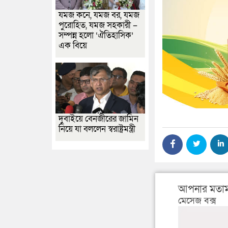
যমজ কনে, যমজ বর, যমজ
পুরোহিত, যমজ সহকারী –
সম্পন্ন হলো ‘ঐতিহাসিক’
এক বিয়ে
দুবাইয়ে বেনজীরের জামিন
নিয়ে যা বললেন স্বরাষ্ট্রমন্ত্রী
আপনার মতাম
মেসেজ বক্স