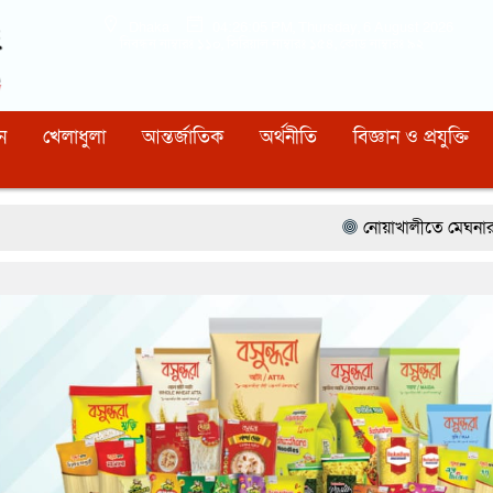
Dhaka
04:26:06 PM
, Thursday, 6 August 2026
নিবন্ধন নাম্বারঃ ১১০, সিরিয়াল নাম্বারঃ ১৫৪, কোড নাম্বারঃ ৯২
ন
খেলাধুলা
আন্তর্জাতিক
অর্থনীতি
বিজ্ঞান ও প্রযুক্তি
নোয়াখালীতে মেঘনার ভাঙনরোধে জিও ব্যাগ