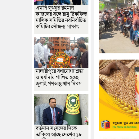
এমপি লুৎফুর রহমান
কাজলের সঙ্গে রামু ব্রিকফিল্ড
মালিক সমিতির নবনির্বাচিত
কমিটির সৌজন্য সাক্ষাৎ
মাদারীপুরে যথাযোগ্য শ্রদ্ধা
ও মর্যাদায় পালিত হচ্ছে
জুলাই গণঅভ্যুত্থান দিবস
বর্তমান সংসদের দিকে
তাকিয়ে আছে দেশের ১৮