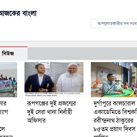
আজকের বাংলা
আপলোডকারীর সব সংব
ো নিউজ
নার
রূপগঞ্জের দুই প্রজন্মের
দুর্গাপুরে কালচারাল
্যাগ
দুই সেরা থানা নির্বাহী
একাডেমিতে বিশ্বক
অফিসার
রবীন্দ্রনাথ ঠাকুরের
লে
৮৫তম প্রয়াণ দিবস