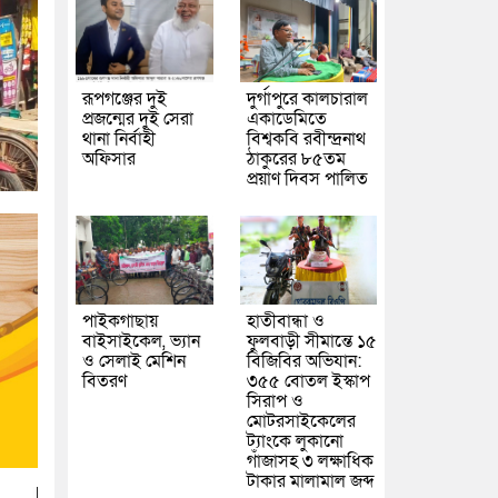
রূপগঞ্জের দুই
দুর্গাপুরে কালচারাল
প্রজন্মের দুই সেরা
একাডেমিতে
থানা নির্বাহী
বিশ্বকবি রবীন্দ্রনাথ
অফিসার
ঠাকুরের ৮৫তম
প্রয়াণ দিবস পালিত
পাইকগাছায়
হাতীবান্ধা ও
বাইসাইকেল, ভ্যান
ফুলবাড়ী সীমান্তে ১৫
ও সেলাই মেশিন
বিজিবির অভিযান:
বিতরণ
৩৫৫ বোতল ইস্কাপ
সিরাপ ও
মোটরসাইকেলের
ট্যাংকে লুকানো
গাঁজাসহ ৩ লক্ষাধিক
টাকার মালামাল জব্দ