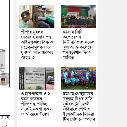
শ্রীপুরে যুবদল
চট্টগ্রাম সিটি
নেতার হামলায় পণ্ড
কর্পোরেশন
আইনশৃঙ্খলা বিষয়ক
মিউনিসিপাল মডেল
সচেতনামূলক সভা
স্কুল অ্যান্ড কলেজে
যুবদল আহবায়কসহ
গণঅভ্যুত্থান দিবস
আহত ৩
পালিত
৩ হাসপাতাল ও ২
চট্টগ্রাম প্রেসক্লাবের
স্কুলে চউকের
‘জুলাই বিপ্লব স্মৃতি
পরিদর্শন, পার্কিং
ফুটবল টুর্নামেন্ট’
সংকট, নকশা লঙ্ঘন
ফাইনালে প্রিন্ট ও
ও অনিয়মে উদ্বেগ
ইলেকট্রনিক মিডিয়া
 রায়কে
টিম যৌথ চ্যাম্পিয়ান