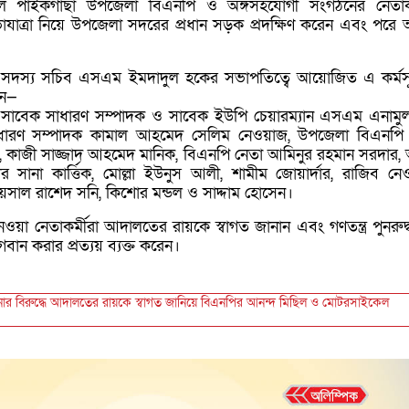
লে পাইকগাছা উপজেলা বিএনপি ও অঙ্গসহযোগী সংগঠনের নেতাকর
াত্রা নিয়ে উপজেলা সদরের প্রধান সড়ক প্রদক্ষিণ করেন এবং পরে 
সদস্য সচিব এসএম ইমদাদুল হকের সভাপতিত্বে আয়োজিত এ কর্মস
েন—
সাবেক সাধারণ সম্পাদক ও সাবেক ইউপি চেয়ারম্যান এসএম এনামু
ধারণ সম্পাদক কামাল আহমেদ সেলিম নেওয়াজ, উপজেলা বিএনপি 
ুল, কাজী সাজ্জাদ আহমেদ মানিক, বিএনপি নেতা আমিনুর রহমান সরদার,
েশ্বর সানা কার্ত্তিক, মোল্লা ইউনুস আলী, শামীম জোয়ার্দার, রাজিব নে
সাল রাশেদ সনি, কিশোর মন্ডল ও সাদ্দাম হোসেন।
ওয়া নেতাকর্মীরা আদালতের রায়কে স্বাগত জানান এবং গণতন্ত্র পুনরুদ্
ন করার প্রত্যয় ব্যক্ত করেন।
ার বিরুদ্ধে আদালতের রায়কে স্বাগত জানিয়ে বিএনপির আনন্দ মিছিল ও মোটরসাইকেল