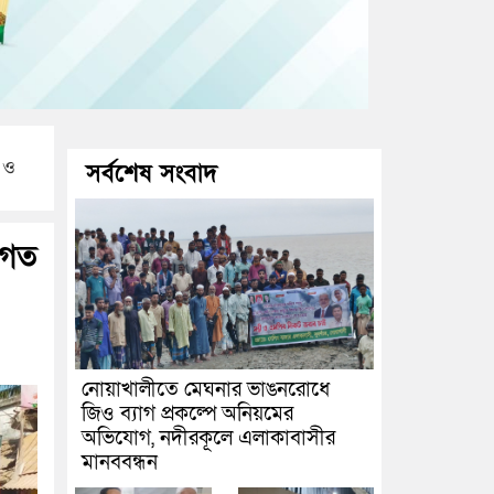
 ও
সর্বশেষ সংবাদ
াগত
নোয়াখালীতে মেঘনার ভাঙনরোধে
জিও ব্যাগ প্রকল্পে অনিয়মের
অভিযোগ, নদীরকূলে এলাকাবাসীর
মানববন্ধন