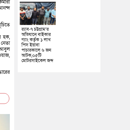
্মীরা
আনন্দ
ূচিতে
র‌্যাব-৭ চট্টগ্রাম’র
অভিযানে বাইকার
ল হক,
গ্যাং কর্তৃক ১ লাখ
নেতা
পিস ইয়াবা
 আবুল
পাচারকালে ৬ জন
ওয়াজ,
আটক,০৫টি
মোটরসাইকেল জব্দ
ধারের