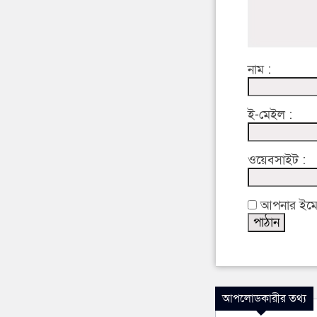
নাম :
ই-মেইল :
ওয়েবসাইট :
আপনার ইমেইল
আপলোডকারীর তথ্য