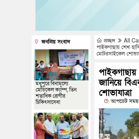
প্রচ্ছদ
All Ca
জনপ্রিয় সংবাদ
পাইকগাছায় শেখ হাসি
মোটরসাইকেল শোভাযা
পাইকগাছায় 
জানিয়ে বি
মধুপুরে বিনামূল্যে
মেডিকেল ক্যাম্প, তিন
শোভাযাত্রা
শতাধিক রোগীর
আপডেট সময় 
চিকিৎসাসেবা