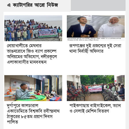
এ ক্যাটাগরির আরো নিউজ
নোয়াখালীতে মেঘনার
রূপগঞ্জের দুই প্রজন্মের দুই সেরা
ভাঙনরোধে জিও ব্যাগ প্রকল্পে
থানা নির্বাহী অফিসার
অনিয়মের অভিযোগ, নদীরকূলে
এলাকাবাসীর মানববন্ধন
দুর্গাপুরে কালচারাল
পাইকগাছায় বাইসাইকেল, ভ্যান
একাডেমিতে বিশ্বকবি রবীন্দ্রনাথ
ও সেলাই মেশিন বিতরণ
ঠাকুরের ৮৫তম প্রয়াণ দিবস
পালিত