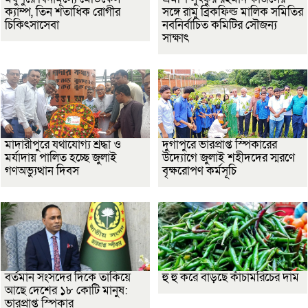
ক্যাম্প, তিন শতাধিক রোগীর
সঙ্গে রামু ব্রিকফিল্ড মালিক সমিতির
চিকিৎসাসেবা
নবনির্বাচিত কমিটির সৌজন্য
সাক্ষাৎ
মাদারীপুরে যথাযোগ্য শ্রদ্ধা ও
দুর্গাপুরে ভারপ্রাপ্ত স্পিকারের
মর্যাদায় পালিত হচ্ছে জুলাই
উদ্যোগে জুলাই শহীদদের স্মরণে
গণঅভ্যুত্থান দিবস
বৃক্ষরোপণ কর্মসূচি
বর্তমান সংসদের দিকে তাকিয়ে
হু হু করে বাড়ছে কাঁচামরিচের দাম
আছে দেশের ১৮ কোটি মানুষ:
ভারপ্রাপ্ত স্পিকার