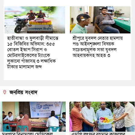
হাতীবান্ধা ও ফুলবাড়ী সীমান্তে
শ্রীপুরে যুবদল নেতার হামলায়
১৫ বিজিবির অভিযান: ৩৫৫
পণ্ড আইনশৃঙ্খলা বিষয়ক
বোতল ইস্কাপ সিরাপ ও
সচেতনামূলক সভা যুবদল
মোটরসাইকেলের ট্যাংকে
আহবায়কসহ আহত ৩
লুকানো গাঁজাসহ ৩ লক্ষাধিক
টাকার মালামাল জব্দ
জনপ্রিয় সংবাদ
মধুপুরে বিনামূল্যে মেডিকেল
এমপি লুৎফুর রহমান কাজলের