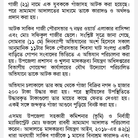
গাজী (২১) নামে এক যুবককে গাঁজাসহ আটক করা হয়েছে।
পরে ভ্রাম্যমাণ আদালতের মাধ্যমে তাকে কারাদণ্ড ও অর্থদণ্ড
প্রদান করা হয়।
আটক সাকিব গাজী পৌরসভার ৭ নম্বর ওয়ার্ড এলাকার বাসিন্দা
এবং মোঃ সফিকুল গাজীর ছেলে। সংশ্লিষ্ট সূত্রে জানা গেছে,
সোমবার (১১ মে) দিনব্যাপী অভিযানের অংশ হিসেবে সকাল
আনুমানিক ১১টার দিকে পৌরসভার শিবসা ঘাট সংলগ্ন একটি
বাড়িতে গোপন সংবাদের ভিত্তিতে এ অভিযান পরিচালনা করা
হয়। উপজেলা প্রশাসন ও খুলনা মাদকদ্রব্য নিয়ন্ত্রণ অধিদপ্তরের
বিভাগীয় গোয়েন্দা কার্যালয়ের যৌথ উদ্যোগে পরিচালিত
অভিযানে তাকে আটক করা হয়।
অভিযান চলাকালে তার কাছ থেকে গাঁজা বিক্রির নগদ ৬ হাজার
২০০ টাকা উদ্ধার করা হয়। পরে স্থানীয়দের উপস্থিতিতে
উদ্ধারকৃত টাকাগুলো তার মায়ের কাছে ফেরত দেওয়া হয়।
একই সঙ্গে জব্দকৃত গাঁজা আগুনে পুড়িয়ে বিনষ্ট করা হয়।
এসময় উপজেলা সহকারী কমিশনার (ভূমি) ও নির্বাহী
ম্যাজিস্ট্রেট মোঃ ফজলে রাব্বী ভ্রাম্যমাণ আদালত পরিচালনা
করেন। আদালতে মাদকদ্রব্য নিয়ন্ত্রণ আইন, ২০১৮-এর ৪২(১)
ধারা অনুযায়ী সাকিব গাজীকে ১ মাসের বিনাশ্রম কারাদণ্ড এবং