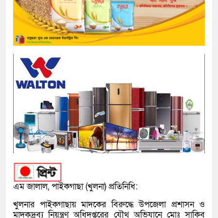
এম জালাল, পাইকগাছা (খুলনা) প্রতিনিধি:
খুলনার পাইকগাছায় মাদকের বিরুদ্ধে উপজেলা প্রশাসন ও
মাদকদ্রব্য নিয়ন্ত্রণ অধিদপ্তরের যৌথ অভিযানে মোঃ সাকিব