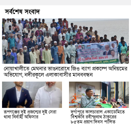
সর্বশেষ সংবাদ
নোয়াখালীতে মেঘনার ভাঙনরোধে জিও ব্যাগ প্রকল্পে অনিয়মের
অভিযোগ, নদীরকূলে এলাকাবাসীর মানববন্ধন
রূপগঞ্জের দুই প্রজন্মের দুই সেরা
দুর্গাপুরে কালচারাল একাডেমিতে
থানা নির্বাহী অফিসার
বিশ্বকবি রবীন্দ্রনাথ ঠাকুরের
৮৫তম প্রয়াণ দিবস পালিত