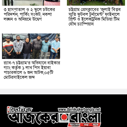
৩ হাসপাতাল ও ২ স্কুলে চউকের
চট্টগ্রাম প্রেসক্লাবের ‘জুলাই বিপ্লব
পরিদর্শন, পার্কিং সংকট, নকশা
স্মৃতি ফুটবল টুর্নামেন্ট’ ফাইনালে
লঙ্ঘন ও অনিয়মে উদ্বেগ
প্রিন্ট ও ইলেকট্রনিক মিডিয়া টিম
যৌথ চ্যাম্পিয়ান
র‌্যাব-৭ চট্টগ্রাম’র অভিযানে বাইকার
গ্যাং কর্তৃক ১ লাখ পিস ইয়াবা
পাচারকালে ৬ জন আটক,০৫টি
মোটরসাইকেল জব্দ