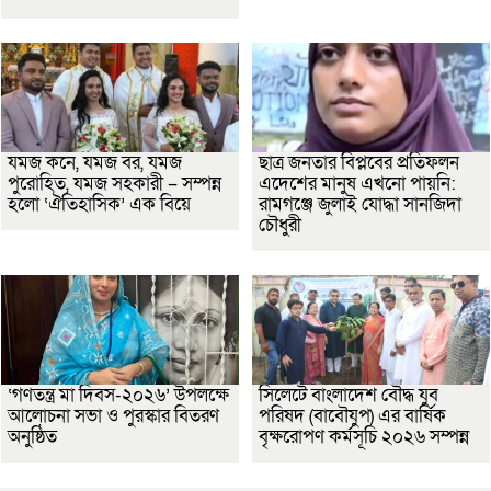
যমজ কনে, যমজ বর, যমজ
ছাত্র জনতার বিপ্লবের প্রতিফলন
পুরোহিত, যমজ সহকারী – সম্পন্ন
এদেশের মানুষ এখনো পায়নি:
হলো ‘ঐতিহাসিক’ এক বিয়ে
রামগঞ্জে জুলাই যোদ্ধা সানজিদা
চৌধুরী
‘গণতন্ত্র মা দিবস-২০২৬’ উপলক্ষে
সিলেটে বাংলাদেশ বৌদ্ধ যুব
আলোচনা সভা ও পুরস্কার বিতরণ
পরিষদ (বাবৌযুপ) এর বার্ষিক
অনুষ্ঠিত
বৃক্ষরোপণ কর্মসূচি ২০২৬ সম্পন্ন