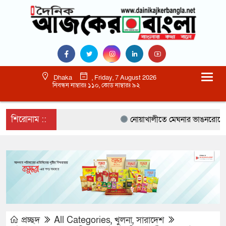
Dhaka
, Friday, 7 August 2026
নিবন্ধন নাম্বারঃ ১১০, কোড নাম্বারঃ ৯২
শিরোনাম ::
নোয়াখালীতে মেঘনার ভাঙনরোধে জিও ব্
প্রচ্ছদ
All Categories
,
খুলনা
,
সারাদেশ