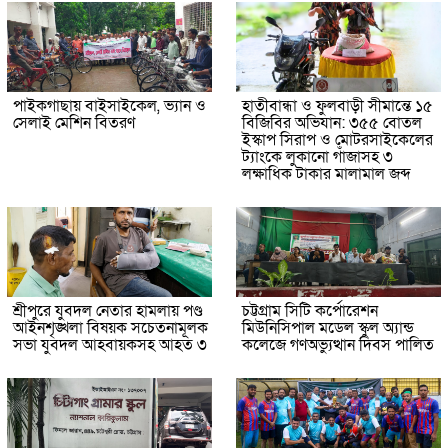
পাইকগাছায় বাইসাইকেল, ভ্যান ও
হাতীবান্ধা ও ফুলবাড়ী সীমান্তে ১৫
সেলাই মেশিন বিতরণ
বিজিবির অভিযান: ৩৫৫ বোতল
ইস্কাপ সিরাপ ও মোটরসাইকেলের
ট্যাংকে লুকানো গাঁজাসহ ৩
লক্ষাধিক টাকার মালামাল জব্দ
শ্রীপুরে যুবদল নেতার হামলায় পণ্ড
চট্টগ্রাম সিটি কর্পোরেশন
আইনশৃঙ্খলা বিষয়ক সচেতনামূলক
মিউনিসিপাল মডেল স্কুল অ্যান্ড
সভা যুবদল আহবায়কসহ আহত ৩
কলেজে গণঅভ্যুত্থান দিবস পালিত