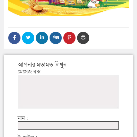
আপনার মতামত লিখুন
মেসেজ বক্স
নাম :