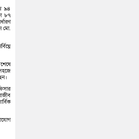
াখ ৯৪
কা ৮৭
্ধারণ
েন মো.
িঘ্নে
বশেষে
 সহজে
েন।
ফিসার
রাজীব
র্বিক
োগাযোগ