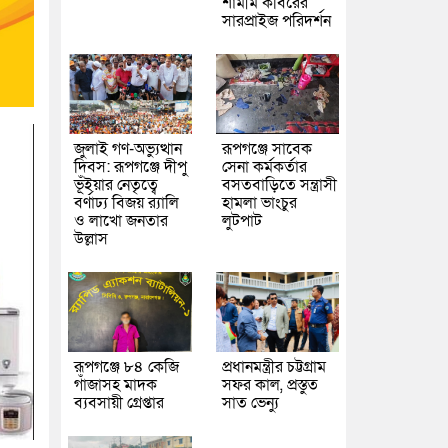
শামীম কবিরের
সারপ্রাইজ পরিদর্শন
জুলাই গণ-অভ্যুত্থান
রূপগঞ্জে সাবেক
দিবস: রূপগঞ্জে দীপু
সেনা কর্মকর্তার
ভূঁইয়ার নেতৃত্বে
বসতবাড়িতে সন্ত্রাসী
বর্ণাঢ্য বিজয় র‌্যালি
হামলা ভাংচুর
ও লাখো জনতার
লুটপাট
উল্লাস
রূপগঞ্জে ৮৪ কেজি
প্রধানমন্ত্রীর চট্টগ্রাম
গাঁজাসহ মাদক
সফর কাল, প্রস্তুত
ব্যবসায়ী গ্রেপ্তার
সাত ভেন্যু