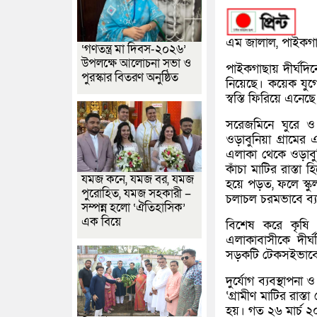
এম জালাল, পাইকগাছা
‘গণতন্ত্র মা দিবস-২০২৬’
উপলক্ষে আলোচনা সভা ও
পাইকগাছায় দীর্ঘদি
পুরস্কার বিতরণ অনুষ্ঠিত
নিয়েছে। কয়েক যুগে
স্বস্তি ফিরিয়ে এনে
সরেজমিনে ঘুরে ও স
ওড়াবুনিয়া গ্রামের
এলাকা থেকে ওড়াবু
কাঁচা মাটির রাস্তা 
যমজ কনে, যমজ বর, যমজ
হয়ে পড়ত, ফলে স্কুল
পুরোহিত, যমজ সহকারী –
চলাচল চরমভাবে ব্
সম্পন্ন হলো ‘ঐতিহাসিক’
এক বিয়ে
বিশেষ করে কৃষি
এলাকাবাসীকে দীর্
সড়কটি টেকসইভাবে ন
দুর্যোগ ব্যবস্থাপনা
‘গ্রামীণ মাটির রাস্
হয়। গত ২৬ মার্চ ২০