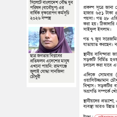
সিলেটে বাংলাদেশ বৌদ্ধ যুব
প্রকল্প সূত্রে জা
পরিষদ (বাবৌযুপ) এর
হাজার ৬৫১ টাকা ৪
বার্ষিক বৃক্ষরোপণ কর্মসূচি
২০২৬ সম্পন্ন
পয়সা। গত ২৮ এপ্রি
করা হয়। ঠিকাদারি প্
সাইফুল ইসলাম।
গত ৭ জুন সরেজমিনে 
যাতায়াত করছেন। নত
স্থানীয় বাসিন্দারা
ছাত্র জনতার বিপ্লবের
সড়কটি নির্মিত হও
প্রতিফলন এদেশের মানুষ
চলাচল করা যাবে এ
এখনো পায়নি: রামগঞ্জে
জুলাই যোদ্ধা সানজিদা
এদিকে সোমবার (৮
চৌধুরী
ওয়াসিউজ্জামান চৌধ
বিশ্বাস। সড়কটির বা
অগ্রগতি সম্পর্কে 
স্থানীয়দের প্রত্যাশ
ব্যবস্থা আরও উন্নত