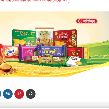
ির রাস্তা থেকে এইচবিবি: বদলে গেল জনদুর্ভোগের চিত্র