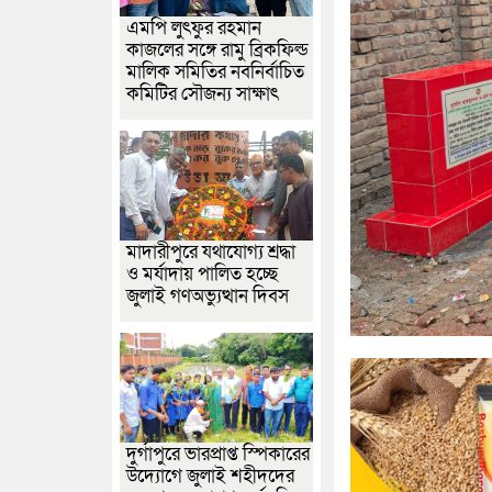
এমপি লুৎফুর রহমান
কাজলের সঙ্গে রামু ব্রিকফিল্ড
মালিক সমিতির নবনির্বাচিত
কমিটির সৌজন্য সাক্ষাৎ
মাদারীপুরে যথাযোগ্য শ্রদ্ধা
ও মর্যাদায় পালিত হচ্ছে
জুলাই গণঅভ্যুত্থান দিবস
দুর্গাপুরে ভারপ্রাপ্ত স্পিকারের
উদ্যোগে জুলাই শহীদদের