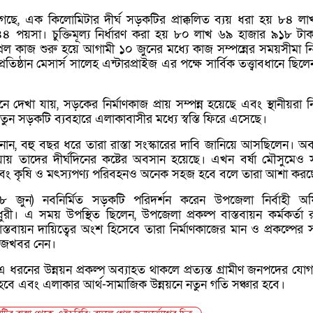
না গেছে, এক কিলোমিটার দীর্ঘ সড়কটির প্রাক্কলিত ব্যয় ধরা হয় ৮৪ ল
৪ পয়সা। চুক্তিমূল্য নির্ধারণ করা হয় ৮০ লাখ ৬৯ হাজার ৯১৮ টা
ল কাজ শুরু হয়ে আগামী ১০ জুনের মধ্যে কাজ সম্পন্নের সময়সীমা নির
রতিষ্ঠান মেসার্স সালেহ এন্টারপ্রাইজ এর পক্ষে সার্বিক তত্ত্বাবধানে ছিল
দেখা যায়, সড়কের নির্মাণকাজ প্রায় সম্পন্ন হয়েছে এবং স্থানীয়রা নির্ব
ুন সড়কটি ব্যবহারে এলাকাবাসীর মধ্যে স্বস্তি ফিরে এসেছে।
 জানান, বহু বছর ধরে তারা রাস্তা সংস্কারের দাবি জানিয়ে আসছিলেন। অ
য়ায় তাদের দীর্ঘদিনের কষ্টের অবসান হয়েছে। এখন বর্ষা মৌসুমেও
বং কৃষি ও মৎস্যপণ্য পরিবহনও অনেক সহজ হবে বলে তারা আশা করছ
 জুন) নবনির্মিত সড়কটি পরিদর্শন করেন উপজেলা নির্বাহী অ
ুরী। এ সময় উপস্থিত ছিলেন, উপজেলা প্রকল্প বাস্তবায়ন কর্মকর্তা 
স্তবায়ন দায়িত্বের অংশ হিসেবে তারা নির্মাণকাজের মান ও প্রকল্পের সা
খোঁজখবর নেন।
া, এ ধরনের উন্নয়ন প্রকল্প অব্যাহত থাকলে প্রত্যন্ত গ্রামীণ জনপদের য
 হবে এবং এলাকার আর্থ-সামাজিক উন্নয়নে নতুন গতি সঞ্চার হবে।