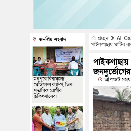
প্রচ্ছদ
All Ca
জনপ্রিয় সংবাদ
পাইকগাছায় মাটির রাস
পাইকগাছায় 
জনদুর্ভোগের 
মধুপুরে বিনামূল্যে
আপডেট সময় 
মেডিকেল ক্যাম্প, তিন
শতাধিক রোগীর
চিকিৎসাসেবা