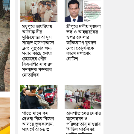
মধুপুরে ডায়রিয়ায়
শ্রীপুরে দলীয় শৃঙ্খলা
আক্রান্ত বীর
ভঙ্গ ও আহ্বায়কের
মুক্তিযোদ্ধা আব্দুস
ওপর হামলার
সামাদ হাসপাতালে
অভিযোগে যুবদল
দ্রুত সুস্থতার জন্য
নেতা তোফানকে
সবার কাছে দোয়া
কারণ দর্শানোর
চেয়েছেন পৌর
নোটিশ
বিএনপির সাধারণ
সম্পাদক খন্দকার
মোতালিব
পাতে মাংস কম
হাসপাতালের সেবার
দেওয়া নিয়ে বিয়ের
মানোন্নয়ন ও
আসরে তুলকালাম,
পরিচ্ছন্নতায় মাগুরায়
সংঘর্ষে আহত ৩
সিভিল সার্জন ডা.