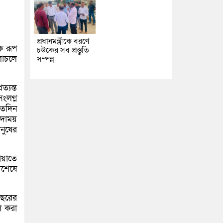
প্রধানমন্ত্রীকে বরণে
ে রূপ
চউকের সব প্রস্তুতি
লাচলে
সম্পন্ন
্যন্ত
ংলগ্ন
এতদিন
কাদাময়
নুষের
য়াতে
বশেষে
থবছরের
াণ করা