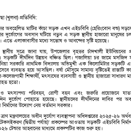
 (খুলনা) প্রতিনিধি:
নের অবহেলিত মাটির কাঁচা সড়ক এখন এইচবিবি (হেরিংবোন বন্ড) সড়ক
র দুর্ভোগের অবসান ঘটিয়ে নতুন এ সড়ক স্থানীয় হাজারো মানুষের চ
ছে। এতে এলাকাবাসীর মধ্যে সন্তোষ ও আনন্দের সৃষ্টি হয়েছে।
্থানীয় সূত্রে জানা যায়, উপজেলার বৃহত্তর চাঁদখালী ইউনিয়নের প্রত
 এ সড়কটি দীর্ঘদিন উন্নয়ন বঞ্চিত ছিল। গজালিয়া চর জামে মসজিদ স
নিয়া সরকারি প্রাথমিক বিদ্যালয় অভিমুখী এক কিলোমিটার সড়কটি 
হিসেবে ব্যবহৃত হয়ে আসছিল। বর্ষা মৌসুমে সামান্য বৃষ্টিতেই রাস্তাটি 
-কলেজগামী শিক্ষার্থী, মৎস্যঘের ব্যবসায়ী ও স্থানীয় হাজারো সাধারণ মা
যাহত হতো।
 ও মৎস্যপণ্য পরিবহন, রোগী বহন এবং জরুরি প্রয়োজনে যাতা
ঘদিন দুর্ভোগ পোহাতে হয়েছে। স্থানীয়দের দীর্ঘদিনের দাবির পর অ
ির্মাণের উদ্যোগ নেয় বর্তমান সরকার।
 ও ত্রাণ মন্ত্রণালয়ের অধীন দুর্যোগ ব্যবস্থাপনা অধিদপ্তরের ২০২৫-২৬ অর্
তা টেকসইকরণ (দ্বিতীয় পর্যায়)’ প্রকল্পের আওতায় সড়কটি এইচবিবি নির্ম
২৬ টেন্ডার আহ্বানের মাধ্যমে প্রকল্পটির কাজ শুরু হয়।