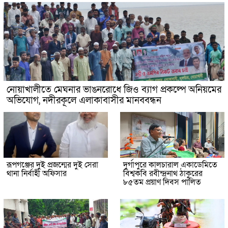
নোয়াখালীতে মেঘনার ভাঙনরোধে জিও ব্যাগ প্রকল্পে অনিয়মের
অভিযোগ, নদীরকূলে এলাকাবাসীর মানববন্ধন
রূপগঞ্জের দুই প্রজন্মের দুই সেরা
দুর্গাপুরে কালচারাল একাডেমিতে
থানা নির্বাহী অফিসার
বিশ্বকবি রবীন্দ্রনাথ ঠাকুরের
৮৫তম প্রয়াণ দিবস পালিত