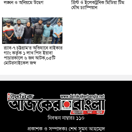
লঙ্ঘন ও অনিয়মে উদ্বেগ
প্রিন্ট ও ইলেকট্রনিক মিডিয়া টিম
যৌথ চ্যাম্পিয়ান
র‌্যাব-৭ চট্টগ্রাম’র অভিযানে বাইকার
গ্যাং কর্তৃক ১ লাখ পিস ইয়াবা
পাচারকালে ৬ জন আটক,০৫টি
মোটরসাইকেল জব্দ
নিবন্ধন নাম্বারঃ ১১০
প্রকাশক ও সম্পাদকঃ শেখ সুমন আহম্মেদ