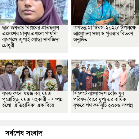
ছাত্র জনতার বিপ্লবের প্রতিফলন
‘গণতন্ত্র মা দিবস-২০২৬’ উপলক্ষে
এদেশের মানুষ এখনো পায়নি:
আলোচনা সভা ও পুরস্কার বিতরণ
রামগঞ্জে জুলাই যোদ্ধা সানজিদা
অনুষ্ঠিত
চৌধুরী
যমজ কনে, যমজ বর, যমজ
সিলেটে বাংলাদেশ বৌদ্ধ যুব
পুরোহিত, যমজ সহকারী – সম্পন্ন
পরিষদ (বাবৌযুপ) এর বার্ষিক
হলো ‘ঐতিহাসিক’ এক বিয়ে
বৃক্ষরোপণ কর্মসূচি ২০২৬ সম্পন্ন
সর্বশেষ সংবাদ