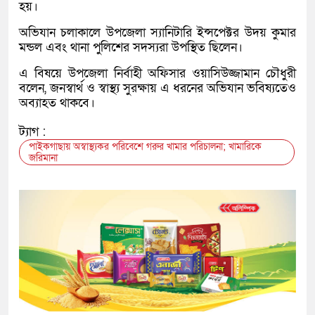
হয়।
অভিযান চলাকালে উপজেলা স্যানিটারি ইন্সপেক্টর উদয় কুমার
মন্ডল এবং থানা পুলিশের সদস্যরা উপস্থিত ছিলেন।
এ বিষয়ে উপজেলা নির্বাহী অফিসার ওয়াসিউজ্জামান চৌধুরী
বলেন, জনস্বার্থ ও স্বাস্থ্য সুরক্ষায় এ ধরনের অভিযান ভবিষ্যতেও
অব্যাহত থাকবে।
ট্যাগ :
পাইকগাছায় অস্বাস্থ্যকর পরিবেশে গরুর খামার পরিচালনা; খামারিকে
জরিমানা