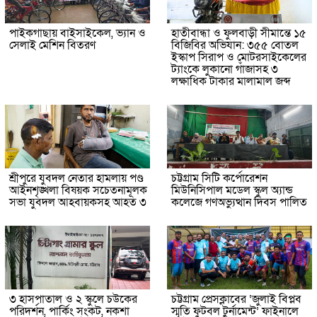
পাইকগাছায় বাইসাইকেল, ভ্যান ও
হাতীবান্ধা ও ফুলবাড়ী সীমান্তে ১৫
সেলাই মেশিন বিতরণ
বিজিবির অভিযান: ৩৫৫ বোতল
ইস্কাপ সিরাপ ও মোটরসাইকেলের
ট্যাংকে লুকানো গাঁজাসহ ৩
লক্ষাধিক টাকার মালামাল জব্দ
শ্রীপুরে যুবদল নেতার হামলায় পণ্ড
চট্টগ্রাম সিটি কর্পোরেশন
আইনশৃঙ্খলা বিষয়ক সচেতনামূলক
মিউনিসিপাল মডেল স্কুল অ্যান্ড
সভা যুবদল আহবায়কসহ আহত ৩
কলেজে গণঅভ্যুত্থান দিবস পালিত
৩ হাসপাতাল ও ২ স্কুলে চউকের
চট্টগ্রাম প্রেসক্লাবের ‘জুলাই বিপ্লব
পরিদর্শন, পার্কিং সংকট, নকশা
স্মৃতি ফুটবল টুর্নামেন্ট’ ফাইনালে