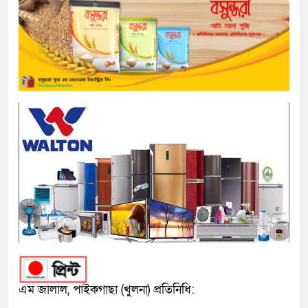
এম জালাল, পাইকগাছা (খুলনা) প্রতিনিধি: