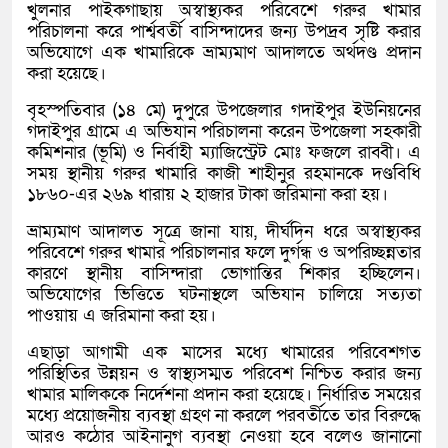
খুলনার পাইকগাছায় অস্বাস্থ্যকর পরিবেশে গরুর খামার
পরিচালনা করে পার্শ্ববর্তী বাসিন্দাদের জন্য উপদ্রব সৃষ্টি করার
অভিযোগে এক খামারিকে ভ্রাম্যমাণ আদালতে অর্থদণ্ড প্রদান
করা হয়েছে।
বৃহস্পতিবার (১৪ মে) দুপুরে উপজেলার গদাইপুর ইউনিয়নের
গদাইপুর গ্রামে এ অভিযান পরিচালনা করেন উপজেলা সহকারী
কমিশনার (ভূমি) ও নির্বাহী ম্যাজিস্ট্রেট মোঃ ফজলে রাব্বী। এ
সময় স্থানীয় গরুর খামারি কাজী শাহীনুর রহমানকে দণ্ডবিধি
১৮৬০-এর ২৬৯ ধারায় ২ হাজার টাকা জরিমানা করা হয়।
ভ্রাম্যমাণ আদালত সূত্রে জানা যায়, দীর্ঘদিন ধরে অস্বাস্থ্যকর
পরিবেশে গরুর খামার পরিচালনার ফলে দুর্গন্ধ ও অপরিচ্ছন্নতার
কারণে স্থানীয় বাসিন্দারা ভোগান্তির শিকার হচ্ছিলেন।
অভিযোগের ভিত্তিতে ঘটনাস্থলে অভিযান চালিয়ে সত্যতা
পাওয়ায় এ জরিমানা করা হয়।
এছাড়া আগামী এক মাসের মধ্যে খামারের পরিবেশগত
পরিস্থিতির উন্নয়ন ও স্বাস্থ্যসম্মত পরিবেশ নিশ্চিত করার জন্য
খামার মালিককে নির্দেশনা প্রদান করা হয়েছে। নির্ধারিত সময়ের
মধ্যে প্রয়োজনীয় ব্যবস্থা গ্রহণ না করলে পরবর্তীতে তার বিরুদ্ধে
আরও কঠোর আইনানুগ ব্যবস্থা নেওয়া হবে বলেও জানানো