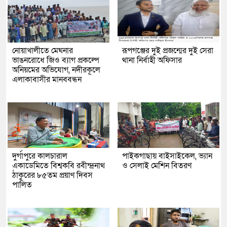
নোয়াখালীতে মেঘনার
রূপগঞ্জের দুই প্রজন্মের দুই সেরা
ভাঙনরোধে জিও ব্যাগ প্রকল্পে
থানা নির্বাহী অফিসার
অনিয়মের অভিযোগ, নদীরকূলে
এলাকাবাসীর মানববন্ধন
দুর্গাপুরে কালচারাল
পাইকগাছায় বাইসাইকেল, ভ্যান
একাডেমিতে বিশ্বকবি রবীন্দ্রনাথ
ও সেলাই মেশিন বিতরণ
ঠাকুরের ৮৫তম প্রয়াণ দিবস
পালিত