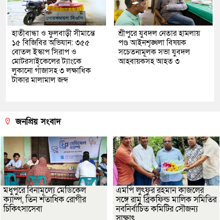
হাতীবান্ধা ও ফুলবাড়ী সীমান্তে
শ্রীপুরে যুবদল নেতার হামলায়
১৫ বিজিবির অভিযান: ৩৫৫
পণ্ড আইনশৃঙ্খলা বিষয়ক
বোতল ইস্কাপ সিরাপ ও
সচেতনামূলক সভা যুবদল
মোটরসাইকেলের ট্যাংকে
আহবায়কসহ আহত ৩
লুকানো গাঁজাসহ ৩ লক্ষাধিক
টাকার মালামাল জব্দ
জনপ্রিয় সংবাদ
মধুপুরে বিনামূল্যে মেডিকেল
এমপি লুৎফুর রহমান কাজলের
ক্যাম্প, তিন শতাধিক রোগীর
সঙ্গে রামু ব্রিকফিল্ড মালিক সমিতির
চিকিৎসাসেবা
নবনির্বাচিত কমিটির সৌজন্য
সাক্ষাৎ