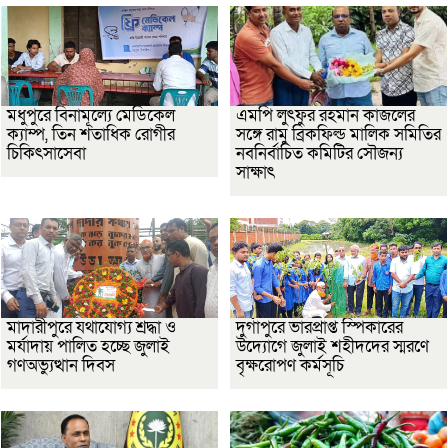
মধুপুরে বিনামূল্যে মেডিকেল
এমপি লুৎফুর রহমান কাজলের
ক্যাম্প, তিন শতাধিক রোগীর
সঙ্গে রামু ব্রিকফিল্ড মালিক সমিতির
চিকিৎসাসেবা
নবনির্বাচিত কমিটির সৌজন্য
সাক্ষাৎ
মাদারীপুরে যথাযোগ্য শ্রদ্ধা ও
দুর্গাপুরে ভারপ্রাপ্ত স্পিকারের
মর্যাদায় পালিত হচ্ছে জুলাই
উদ্যোগে জুলাই শহীদদের স্মরণে
গণঅভ্যুত্থান দিবস
বৃক্ষরোপণ কর্মসূচি