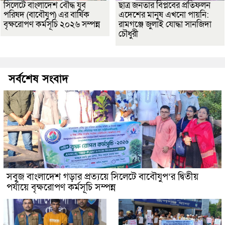
সিলেটে বাংলাদেশ বৌদ্ধ যুব
ছাত্র জনতার বিপ্লবের প্রতিফলন
পরিষদ (বাবৌযুপ) এর বার্ষিক
এদেশের মানুষ এখনো পায়নি:
বৃক্ষরোপণ কর্মসূচি ২০২৬ সম্পন্ন
রামগঞ্জে জুলাই যোদ্ধা সানজিদা
চৌধুরী
সর্বশেষ সংবাদ
সবুজ বাংলাদেশ গড়ার প্রত্যয়ে সিলেটে বাবৌযুপ’র দ্বিতীয়
পর্যায়ে বৃক্ষরোপণ কর্মসূচি সম্পন্ন