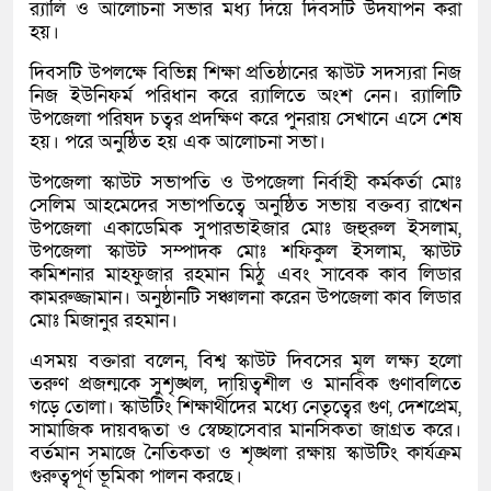
র‌্যালি ও আলোচনা সভার মধ্য দিয়ে দিবসটি উদযাপন করা
হয়।
দিবসটি উপলক্ষে বিভিন্ন শিক্ষা প্রতিষ্ঠানের স্কাউট সদস্যরা নিজ
নিজ ইউনিফর্ম পরিধান করে র‌্যালিতে অংশ নেন। র‌্যালিটি
উপজেলা পরিষদ চত্বর প্রদক্ষিণ করে পুনরায় সেখানে এসে শেষ
হয়। পরে অনুষ্ঠিত হয় এক আলোচনা সভা।
উপজেলা স্কাউট সভাপতি ও উপজেলা নির্বাহী কর্মকর্তা মোঃ
সেলিম আহমেদের সভাপতিত্বে অনুষ্ঠিত সভায় বক্তব্য রাখেন
উপজেলা একাডেমিক সুপারভাইজার মোঃ জহুরুল ইসলাম,
উপজেলা স্কাউট সম্পাদক মোঃ শফিকুল ইসলাম, স্কাউট
কমিশনার মাহফুজার রহমান মিঠু এবং সাবেক কাব লিডার
কামরুজ্জামান। অনুষ্ঠানটি সঞ্চালনা করেন উপজেলা কাব লিডার
মোঃ মিজানুর রহমান।
এসময় বক্তারা বলেন, বিশ্ব স্কাউট দিবসের মূল লক্ষ্য হলো
তরুণ প্রজন্মকে সুশৃঙ্খল, দায়িত্বশীল ও মানবিক গুণাবলিতে
গড়ে তোলা। স্কাউটিং শিক্ষার্থীদের মধ্যে নেতৃত্বের গুণ, দেশপ্রেম,
সামাজিক দায়বদ্ধতা ও স্বেচ্ছাসেবার মানসিকতা জাগ্রত করে।
বর্তমান সমাজে নৈতিকতা ও শৃঙ্খলা রক্ষায় স্কাউটিং কার্যক্রম
গুরুত্বপূর্ণ ভূমিকা পালন করছে।