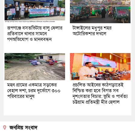
রূপগঞ্জে বসতভিটায় বালু ফেলার
টাঙ্গাইলের মধুপুর শহর
প্রতিবাদে থানার সামনে
অটোরিকশার দখলে
গণঅভিযোগ ও মানববন্ধন
মহন গ্রামের একমাত্র সড়কের
প্রচলিত আইনের কাঠগড়াতেই
বেহাল দশা, চরম দুর্ভোগে ৩০০
নিশ্চিত করা হবে বিগত সব
পরিবারের মানুষ
নৃশংসতার বিচার: ভূমি ও পার্বত্য
চট্টগ্রাম প্রতিমন্ত্রী মীর হেলাল
জনপ্রিয় সংবাদ