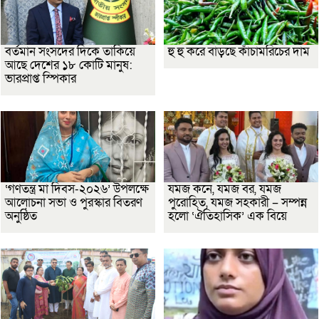
বর্তমান সংসদের দিকে তাকিয়ে
হু হু করে বাড়ছে কাঁচামরিচের দাম
আছে দেশের ১৮ কোটি মানুষ:
ভারপ্রাপ্ত স্পিকার
‘গণতন্ত্র মা দিবস-২০২৬’ উপলক্ষে
যমজ কনে, যমজ বর, যমজ
আলোচনা সভা ও পুরস্কার বিতরণ
পুরোহিত, যমজ সহকারী – সম্পন্ন
অনুষ্ঠিত
হলো ‘ঐতিহাসিক’ এক বিয়ে