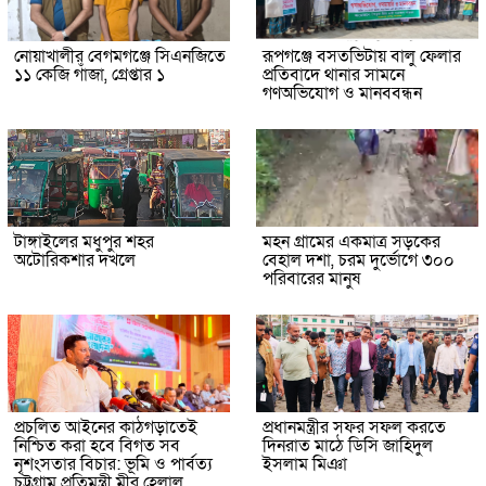
নোয়াখালীর বেগমগঞ্জে সিএনজিতে
রূপগঞ্জে বসতভিটায় বালু ফেলার
১১ কেজি গাঁজা, গ্রেপ্তার ১
প্রতিবাদে থানার সামনে
গণঅভিযোগ ও মানববন্ধন
টাঙ্গাইলের মধুপুর শহর
মহন গ্রামের একমাত্র সড়কের
অটোরিকশার দখলে
বেহাল দশা, চরম দুর্ভোগে ৩০০
পরিবারের মানুষ
প্রচলিত আইনের কাঠগড়াতেই
প্রধানমন্ত্রীর সফর সফল করতে
নিশ্চিত করা হবে বিগত সব
দিনরাত মাঠে ডিসি জাহিদুল
নৃশংসতার বিচার: ভূমি ও পার্বত্য
ইসলাম মিঞা
চট্টগ্রাম প্রতিমন্ত্রী মীর হেলাল