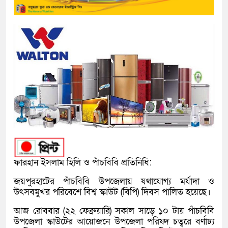
ফারহান ইসলাম হিলি ও পাঁচবিবি প্রতিনিধি:
জয়পুরহাটের পাঁচবিবি উপজেলায় যথাযোগ্য মর্যাদা ও
উৎসবমুখর পরিবেশে বিশ্ব স্কাউট (বিপি) দিবস পালিত হয়েছে।
আজ রোববার (২২ ফেব্রুয়ারি) সকাল সাড়ে ১০ টায় পাঁচবিবি
উপজেলা স্কাউটের আয়োজনে উপজেলা পরিষদ চত্বরে বর্ণাঢ্য