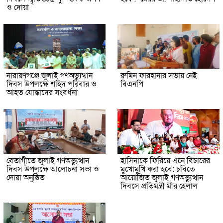
ও দোয়া
নারায়ণগঞ্জে জুলাই গণঅভ্যুত্থান
রুমিন ফারহানার সভায় নেই
দিবস উপলক্ষে শহিদ পরিবার ও
বিএনপি
আহত যোদ্ধাদের সংবর্ধনা
বেতাগীতে জুলাই গণঅভ্যুত্থান
হাসিনাকে ফিরিয়ে এনে বিচারের
দিবস উপলক্ষে আলোচনা সভা ও
মুখোমুখি করা হবে: চবিতে
দোয়া অনুষ্ঠিত
আয়োজিত জুলাই গণঅভ্যুত্থান
দিবসে প্রতিমন্ত্রী মীর হেলাল