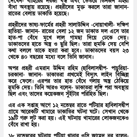
দেখেন- বাহিরের দরজা বন্ধ এবং ভেতরে তিনজন প্রহরী
বাঁধা অবস্থায় রয়েছে। প্রহরীদের মুক্ত করলে তারা জানান-
রাতের বেলায় ডাকাতি হয়েছে।
প্রহরীদের ভাষ্য-ফার্মের প্রহরী সালাউদ্দিন -নোয়াখালী- দক্ষিণ
হাতিয়া-
জানান- রাতের বেলা ১২ জন ডাকাত দল এসে তার
হাত-পা বেঁধে মুখে লাল গামছা দিয়ে ঢেকে দেয়।
ডাকাতদের হাতে অস্ত্র ও ছুরি ছিল। তারা হুমকি দেয় বেশি
কথা বললে তাকে হত্যা করা হবে। ডাকাতদের বয়স ২৩
থেকে ৪০ বছরের মধ্যে বলে তিনি জানান।
অপর প্রহরী এমরান উদ্দিন রহিম (হাবিলাসদ্বীপ- পাচুরিয়া-
চরকানা- জানান- ডাকাতরা প্রথমেই বিদ্যুৎ লাইন বিচ্ছিন্ন
করে ফেলে। এরপর তার হাত বেঁধে গলায় অস্ত্র ঠেকিয়ে
হুমকি দেয়। তিনি আরও বলেন- ডাকাতরা লুঙ্গি পরা অবস্থায়
ছিল এবং তাদের কয়েকজন সুঁইটার পরিহিত ছিল।
এর এক সপ্তাহ আগে ১২ নভেম্বর রাতে পটিয়ার হাবিলাসদ্বীপ
গ্রামে আরেকটি খামারে ডাকাতির ঘটনা ঘটে। সেখান থেকে
১৯টি গরু লুট করা হয়। এই ঘটনায় খামারের লোকজনকেও
বেঁধে রাখা হয়।
১৮ নভেম্বরের ঘটনায় পটিয়া থানার ওসি জাহেদ নূর বলেন-