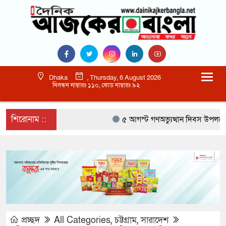
Dhaka
, Thursday, 6 August 2026
নিবন্ধন নাম্বারঃ ১১০, কোড নাম্বারঃ ৯২
শিরোনাম ::
৫ আগস্ট গণঅভ্যুত্থান দিবস উপলক্ষে সর
প্রচ্ছদ
All Categories
,
চট্টগ্রাম
,
সারাদেশ