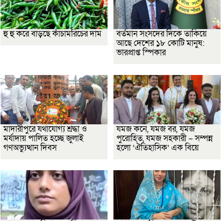
হু হু করে বাড়ছে কাঁচামরিচের দাম
বর্তমান সংসদের দিকে তাকিয়ে
আছে দেশের ১৮ কোটি মানুষ:
ভারপ্রাপ্ত স্পিকার
মাদারীপুরে যথাযোগ্য শ্রদ্ধা ও
যমজ কনে, যমজ বর, যমজ
মর্যাদায় পালিত হচ্ছে জুলাই
পুরোহিত, যমজ সহকারী – সম্পন্ন
গণঅভ্যুত্থান দিবস
হলো ‘ঐতিহাসিক’ এক বিয়ে