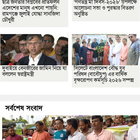
ছাত্র জনতার বিপ্লবের প্রতিফলন
‘গণতন্ত্র মা দিবস-২০২৬’ উপলক্ষে
এদেশের মানুষ এখনো পায়নি:
আলোচনা সভা ও পুরস্কার বিতরণ
রামগঞ্জে জুলাই যোদ্ধা সানজিদা
অনুষ্ঠিত
চৌধুরী
দুবাইয়ে বেনজীরের জামিন নিয়ে যা
সিলেটে বাংলাদেশ বৌদ্ধ যুব
বললেন স্বরাষ্ট্রমন্ত্রী
পরিষদ (বাবৌযুপ) এর বার্ষিক
বৃক্ষরোপণ কর্মসূচি ২০২৬ সম্পন্ন
সর্বশেষ সংবাদ