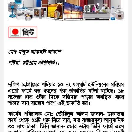
মোঃ মাছুম আকবরী আকাশ
পটিয়া- চট্টগ্রাম প্রতিনিধি।।
দক্ষিণ চট্টগ্রামের পটিয়ার ১০ নং ধলঘাট ইউনিয়নের মরিয়ম
এগ্রো ফার্মে বড় ধরনের গরু ডাকাতির ঘটনা ঘটেছে। ১৮
নভেম্বর রাত ৩টার দিকে দস্তিদার পাড়ায় অবস্থিত খাজা
শাহের দান বাক্সের পাশে এই ডাকাতি হয়।
ফার্মের পরিচালক মোঃ তৌহিদুল আলম জানান- ডাকাতরা
ফার্ম থেকে ২১টি গরু নিয়ে যায়, যার বাজারমূল্য আনুমানিক
৩০ লাখ টাকা। তিনি জানান- ভোর ৬টায় তিনি ফার্মে এসে