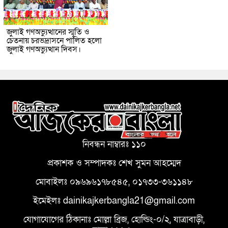
জুলাই গণঅভ্যুত্থানের স্মৃতি ও
চেতনায় চরভদ্রাসনে পালিত হলো
জুলাই গণঅভ্যুত্থান দিবস।
নিবন্ধন নাম্বারঃ ১১০
প্রকাশক ও সম্পাদকঃ শেখ সুমন আহম্মেদ
মোবাইলঃ ০৯৬৯৬১৭৮৫৪৫, ০১৭৩৩-৩৬১১৪৮
ইমেইলঃ dainikajkerbangla21@gmail.com
যোগাযোগের ঠিকানাঃ মোল্লা ব্রিজ, হোল্ডিং-০/২, যাত্রাবাড়ী,