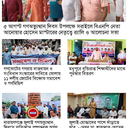
৫ আগস্ট গণঅভ্যুত্থান দিবস উপলক্ষে সরাইলে বিএনপি নেতা
আনোয়ার হোসেন মাস্টারের নেতৃত্বে র‍্যালি ও আলোচনা সভা
গণভোটের গণরায় বাস্তবায়ন ও
মধুপুরে বৃত্তিপ্রাপ্ত শিক্ষার্থীদের মাঝে
সংবিধান সংস্কারের দাবিতে ভোলায়
পুরস্কার বিতরণ
১১ দলীয় জোটের বিক্ষোভ সমাবেশ
ও গণমিছিল
নারায়ণগঞ্জে জুলাই গণঅভ্যুত্থান
জুলাই-যোদ্ধাদের পাশে দাঁড়াতে
দিবসে স্মৃতিস্তম্ভে পুষ্পস্তবক অর্পণ
হবে :- মেয়র ডা. শাহাদাত হোসেন