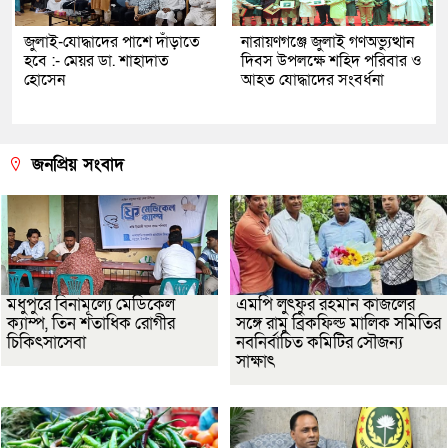
জুলাই-যোদ্ধাদের পাশে দাঁড়াতে
নারায়ণগঞ্জে জুলাই গণঅভ্যুত্থান
হবে :- মেয়র ডা. শাহাদাত
দিবস উপলক্ষে শহিদ পরিবার ও
হোসেন
আহত যোদ্ধাদের সংবর্ধনা
জনপ্রিয় সংবাদ
মধুপুরে বিনামূল্যে মেডিকেল
এমপি লুৎফুর রহমান কাজলের
ক্যাম্প, তিন শতাধিক রোগীর
সঙ্গে রামু ব্রিকফিল্ড মালিক সমিতির
চিকিৎসাসেবা
নবনির্বাচিত কমিটির সৌজন্য
সাক্ষাৎ