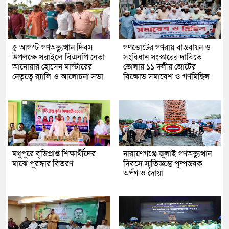
৫ আগস্ট গণঅভ্যুত্থান দিবস
গণভোটের গণরায় বাস্তবায়ন ও
উপলক্ষে সরাইলে বিএনপি নেতা
সংবিধান সংস্কারের দাবিতে
আনোয়ার হোসেন মাস্টারের
ভোলায় ১১ দলীয় জোটের
নেতৃত্বে র‍্যালি ও আলোচনা সভা
বিক্ষোভ সমাবেশ ও গণমিছিল
মধুপুরে বৃত্তিপ্রাপ্ত শিক্ষার্থীদের
নারায়ণগঞ্জে জুলাই গণঅভ্যুত্থান
মাঝে পুরস্কার বিতরণ
দিবসে স্মৃতিস্তম্ভে পুষ্পস্তবক
অর্পণ ও দোয়া