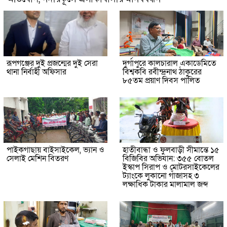
রূপগঞ্জের দুই প্রজন্মের দুই সেরা
দুর্গাপুরে কালচারাল একাডেমিতে
থানা নির্বাহী অফিসার
বিশ্বকবি রবীন্দ্রনাথ ঠাকুরের
৮৫তম প্রয়াণ দিবস পালিত
পাইকগাছায় বাইসাইকেল, ভ্যান ও
হাতীবান্ধা ও ফুলবাড়ী সীমান্তে ১৫
সেলাই মেশিন বিতরণ
বিজিবির অভিযান: ৩৫৫ বোতল
ইস্কাপ সিরাপ ও মোটরসাইকেলের
ট্যাংকে লুকানো গাঁজাসহ ৩
লক্ষাধিক টাকার মালামাল জব্দ