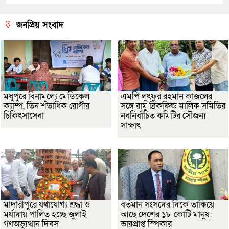
জনপ্রিয় সংবাদ
মধুপুরে বিনামূল্যে মেডিকেল
এমপি লুৎফুর রহমান কাজলের
ক্যাম্প, তিন শতাধিক রোগীর
সঙ্গে রামু ব্রিকফিল্ড মালিক সমিতির
চিকিৎসাসেবা
নবনির্বাচিত কমিটির সৌজন্য
সাক্ষাৎ
মাদারীপুরে যথাযোগ্য শ্রদ্ধা ও
বর্তমান সংসদের দিকে তাকিয়ে
মর্যাদায় পালিত হচ্ছে জুলাই
আছে দেশের ১৮ কোটি মানুষ:
গণঅভ্যুত্থান দিবস
ভারপ্রাপ্ত স্পিকার