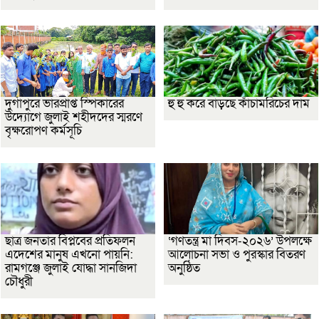
দুর্গাপুরে ভারপ্রাপ্ত স্পিকারের
হু হু করে বাড়ছে কাঁচামরিচের দাম
উদ্যোগে জুলাই শহীদদের স্মরণে
বৃক্ষরোপণ কর্মসূচি
ছাত্র জনতার বিপ্লবের প্রতিফলন
‘গণতন্ত্র মা দিবস-২০২৬’ উপলক্ষে
এদেশের মানুষ এখনো পায়নি:
আলোচনা সভা ও পুরস্কার বিতরণ
রামগঞ্জে জুলাই যোদ্ধা সানজিদা
অনুষ্ঠিত
চৌধুরী