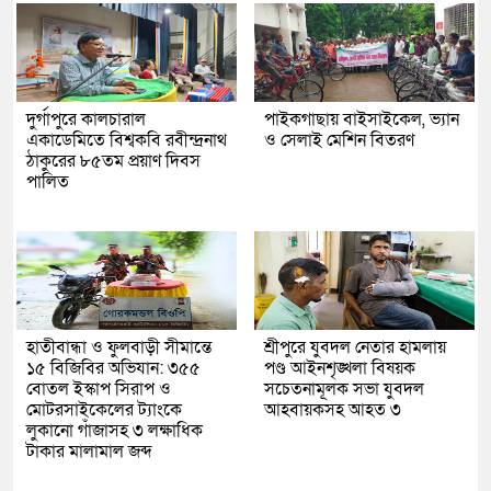
দুর্গাপুরে কালচারাল
পাইকগাছায় বাইসাইকেল, ভ্যান
একাডেমিতে বিশ্বকবি রবীন্দ্রনাথ
ও সেলাই মেশিন বিতরণ
ঠাকুরের ৮৫তম প্রয়াণ দিবস
পালিত
হাতীবান্ধা ও ফুলবাড়ী সীমান্তে
শ্রীপুরে যুবদল নেতার হামলায়
১৫ বিজিবির অভিযান: ৩৫৫
পণ্ড আইনশৃঙ্খলা বিষয়ক
বোতল ইস্কাপ সিরাপ ও
সচেতনামূলক সভা যুবদল
মোটরসাইকেলের ট্যাংকে
আহবায়কসহ আহত ৩
লুকানো গাঁজাসহ ৩ লক্ষাধিক
টাকার মালামাল জব্দ