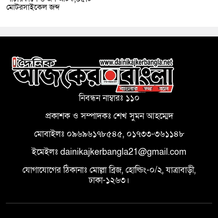
মোটরসাইকেল জব্দ
নিবন্ধন নাম্বারঃ ১১০
প্রকাশক ও সম্পাদকঃ শেখ সুমন আহম্মেদ
মোবাইলঃ ০৯৬৯৬১৭৮৫৪৫, ০১৭৩৩-৩৬১১৪৮
ইমেইলঃ dainikajkerbangla21@gmail.com
যোগাযোগের ঠিকানাঃ মোল্লা ব্রিজ, হোল্ডিং-০/২, যাত্রাবাড়ী,
ঢাকা-১২৬৩।