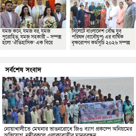
যমজ কনে, যমজ বর, যমজ
সিলেটে বাংলাদেশ বৌদ্ধ যুব
পুরোহিত, যমজ সহকারী – সম্পন্ন
পরিষদ (বাবৌযুপ) এর বার্ষিক
হলো ‘ঐতিহাসিক’ এক বিয়ে
বৃক্ষরোপণ কর্মসূচি ২০২৬ সম্পন্ন
সর্বশেষ সংবাদ
নোয়াখালীতে মেঘনার ভাঙনরোধে জিও ব্যাগ প্রকল্পে অনিয়মের
অভিযোগ, নদীরকূলে এলাকাবাসীর মানববন্ধন