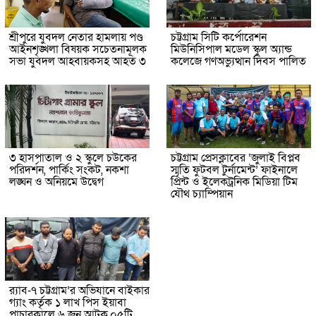
শ্রীপুরে যুবদল নেতার হামলায় পণ্ড
চট্টগ্রাম সিটি কর্পোরেশন
আইনশৃঙ্খলা বিষয়ক সচেতনামূলক
মিউনিসিপাল মডেল স্কুল অ্যান্ড
সভা যুবদল আহবায়কসহ আহত ৩
কলেজে গণঅভ্যুত্থান দিবস পালিত
৩ হাসপাতাল ও ২ স্কুলে চউকের
চট্টগ্রাম প্রেসক্লাবের ‘জুলাই বিপ্লব
পরিদর্শন, পার্কিং সংকট, নকশা
স্মৃতি ফুটবল টুর্নামেন্ট’ ফাইনালে
লঙ্ঘন ও অনিয়মে উদ্বেগ
প্রিন্ট ও ইলেকট্রনিক মিডিয়া টিম
যৌথ চ্যাম্পিয়ান
র‌্যাব-৭ চট্টগ্রাম’র অভিযানে বাইকার
গ্যাং কর্তৃক ১ লাখ পিস ইয়াবা
পাচারকালে ৬ জন আটক,০৫টি