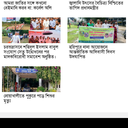
আমরা জাতির সঙ্গে কখনো
জ্বালানি উৎসের বৈচিত্র্য নিশ্চিতের
বেইমানি করব না: কর্নেল অলি
তাগিদ প্রধানমন্ত্রীর
চরভদ্রাসনে শহিদুল ইসলাম বাবুল
হরিপুরে নানা আয়োজনে
সংযোগ সেতু উদ্বোধনের পর
আন্তর্জাতিক আদিবাসী দিবস
মাদকবিরোধী সমাবেশ অনুষ্ঠিত।
উদযাপিত
নোয়াখালীতে পুকুরে পড়ে শিশুর
মৃত্যু