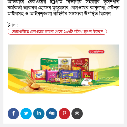
অভিযানে রেলওয়ের চট্রগ্রাম বিভাগীয় সহকারি ভূসম্পত্তি
কর্মকর্তা আকবর হোসেন মুজুমদার, রেলওয়ের কানুনগো, স্টেশন
মাষ্টারসহ ও আইনশৃঙ্খলা বাহিনীর সদস্যরা উপস্থিত ছিলেন।
ট্যাগ :
নোয়াখালীতে রেলওয়ের জায়গা থেকে ১০৭টি অবৈধ স্থাপনা উচ্ছেদ