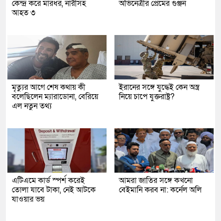
কেন্দ্র করে মারধর, নারীসহ
অভিনেত্রীর প্রেমের গুঞ্জন
আহত ৩
মৃত্যুর আগে শেষ কথায় কী
ইরানের সঙ্গে যুদ্ধেই কেন অস্ত্র
বলেছিলেন ম্যারাডোনা, বেরিয়ে
নিয়ে চাপে যুক্তরাষ্ট্র?
এল নতুন তথ্য
এটিএমে কার্ড স্পর্শ করেই
আমরা জাতির সঙ্গে কখনো
তোলা যাবে টাকা, নেই আটকে
বেইমানি করব না: কর্নেল অলি
যাওয়ার ভয়