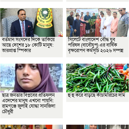
বর্তমান সংসদের দিকে তাকিয়ে
সিলেটে বাংলাদেশ বৌদ্ধ যুব
আছে দেশের ১৮ কোটি মানুষ:
পরিষদ (বাবৌযুপ) এর বার্ষিক
ভারপ্রাপ্ত স্পিকার
বৃক্ষরোপণ কর্মসূচি ২০২৬ সম্পন্ন
ছাত্র জনতার বিপ্লবের প্রতিফলন
হু হু করে বাড়ছে কাঁচামরিচের দাম
এদেশের মানুষ এখনো পায়নি:
রামগঞ্জে জুলাই যোদ্ধা সানজিদা
চৌধুরী