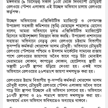
মঙ্গলবার (৯ ডিসেম্বর) সকাল ১০টা থেকে দিনব্যাপী চৌমুহনী
রেলওয়ে স্টেশন এলাকায় এই উচ্ছেদ অভিযান চালায় রেলওয়ে
কর্তৃপক্ষ।
উচ্ছেদ অভিযানের এক্সিকিউটিভ ম্যাজিস্ট্রে ও বেগমগঞ্জ
উপজেলা সহকারী কমিশনার (ভূমি) মোহাম্মদ শাহাদাত হোসেন
বলেন, আমরা অভিযানে মূলত এক্সিকিউটিভ ম্যাজিস্ট্রেট
হিসেবে আইনশৃঙ্খলা নিয়ন্ত্রণে কাজ করছি। উপজেলা প্রশাসনের
সহায়তা অভিযানে নেতৃত্ব দেন রেলওয়ে চট্টগ্রাম বিভাগীয়
ভূসম্পত্তি কর্মকর্তা খোরশেদ আলম চৌধুরী। অভিযানে চৌমুহনী
রেলওয়ে স্টেশনের পশ্চিমে ও ইসলাম মার্কেটের সামনের রাস্তায়
পাশে রেলওয়ের জায়াগায় অবৈধ ভাবে গড়ে উঠা মোবাইল
মেরামতের দোকান, কাপড়ের দোকান, হোটেলসহ স্থায়ী ও
অস্থায়ী ১০৭টি স্থাপনা গুঁড়িয়ে দেওয়া হয়। একই সাথে
অভিযানে রেলওয়ের ২৬শতাংশ জায়গা দখলমুক্ত করা হয়।
রেলওয়ের ট্টগ্রাম বিভাগীয় ভূ-সম্পত্তি কর্মকর্তা খোরশেদ আলম
চৌধুরী বলেন, চৌমুহনী রেলওয়ে স্টেশন এলাকায় অবৈধ ভাবে
গড়ে উঠা স্থাপনা উচ্ছেদে এই অভিযান চালানো হয়। অভিযানে
১০৭টি স্থাপনা ও ২৬ শতাংশ জায়গা দখলমুক্ত করা হয়।
জনস্বার্থে এমন অভিযান ভবিষ্যতেও অব্যাহত থাকবে।