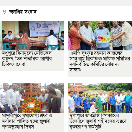
জনপ্রিয় সংবাদ
মধুপুরে বিনামূল্যে মেডিকেল
এমপি লুৎফুর রহমান কাজলের
ক্যাম্প, তিন শতাধিক রোগীর
সঙ্গে রামু ব্রিকফিল্ড মালিক সমিতির
চিকিৎসাসেবা
নবনির্বাচিত কমিটির সৌজন্য
সাক্ষাৎ
মাদারীপুরে যথাযোগ্য শ্রদ্ধা ও
দুর্গাপুরে ভারপ্রাপ্ত স্পিকারের
মর্যাদায় পালিত হচ্ছে জুলাই
উদ্যোগে জুলাই শহীদদের স্মরণে
গণঅভ্যুত্থান দিবস
বৃক্ষরোপণ কর্মসূচি