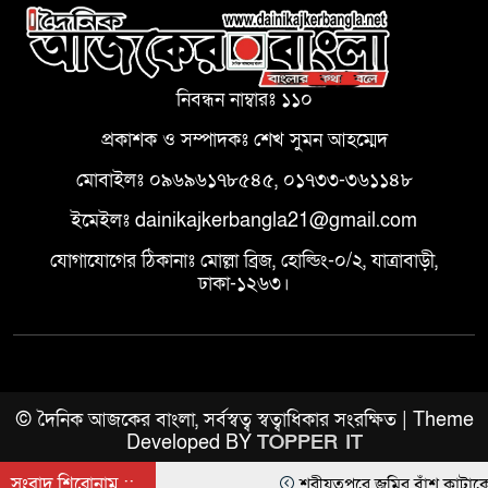
নিবন্ধন নাম্বারঃ ১১০
প্রকাশক ও সম্পাদকঃ শেখ সুমন আহম্মেদ
মোবাইলঃ ০৯৬৯৬১৭৮৫৪৫, ০১৭৩৩-৩৬১১৪৮
ইমেইলঃ dainikajkerbangla21@gmail.com
যোগাযোগের ঠিকানাঃ মোল্লা ব্রিজ, হোল্ডিং-০/২, যাত্রাবাড়ী,
ঢাকা-১২৬৩।
© দৈনিক আজকের বাংলা, সর্বস্বত্ব স্বত্বাধিকার সংরক্ষিত | Theme
Developed BY
TOPPER IT
সংবাদ শিরোনাম ::
শরীয়তপুরে জমির বাঁশ কাটাকে কেন্