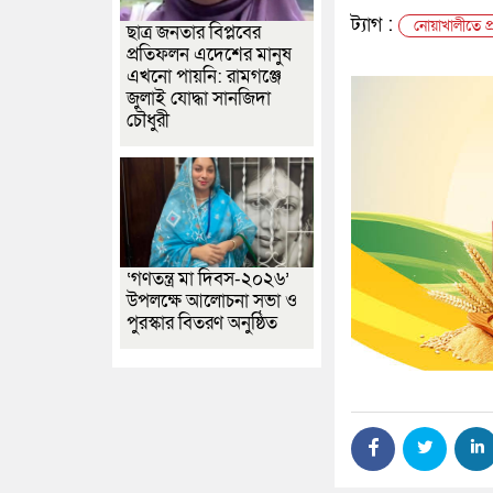
ট্যাগ :
নোয়াখালীতে প্র
ছাত্র জনতার বিপ্লবের
প্রতিফলন এদেশের মানুষ
এখনো পায়নি: রামগঞ্জে
জুলাই যোদ্ধা সানজিদা
চৌধুরী
‘গণতন্ত্র মা দিবস-২০২৬’
উপলক্ষে আলোচনা সভা ও
পুরস্কার বিতরণ অনুষ্ঠিত