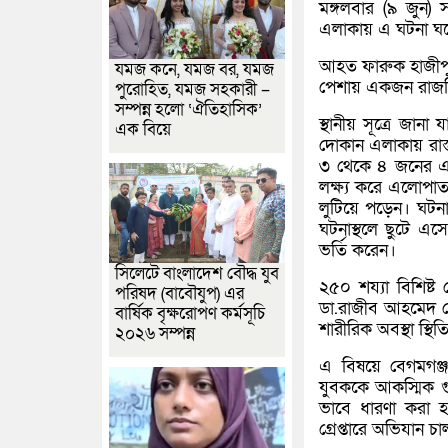
মঙ্গলবার (৯ জুন
এলাকায় এ ঘটনা ঘ
আহত ফারুক হাজীপুর
যমজ কনে, যমজ বর, যমজ
পেশায় একজন রাজমিস্
পুরোহিত, যমজ সহকারী –
সম্পন্ন হলো ‘ঐতিহাসিক’
স্থানীয় সূত্রে জান
এক বিয়ে
দোকান এলাকায় রাস
৩ থেকে ৪ জনের একট
লক্ষ্য করে এলোপাত
লুটিয়ে পড়েন। ঘটনার
ঘটনাস্থলে ছুটে এ
ভর্তি করেন।
সিলেটে বাংলাদেশ বৌদ্ধ যুব
২৫০ শয্যা বিশিষ্
পরিষদ (বাবৌযুপ) এর
ডা.রাজীব আহমেদ চৌ
বার্ষিক বৃক্ষরোপণ কর্মসূচি
শারীরিক অবস্থা স্থি
২০২৬ সম্পন্ন
এ বিষয়ে বেগমগঞ্জ ম
যুবককে আকস্মিক গু
ভাবে ধারণা করা হচ
গ্রেপ্তারে অভিযান চ