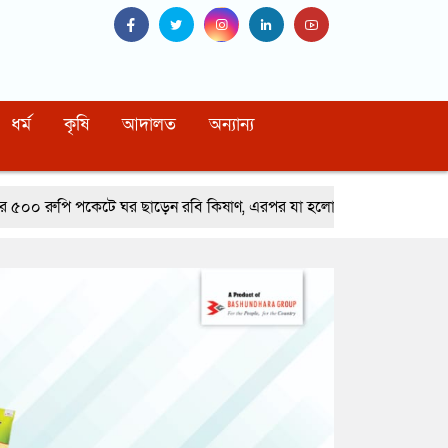
ধর্ম
কৃষি
আদালত
অন্যান্য
ঘর ছাড়েন রবি কিষাণ, এরপর যা হলো…
নাইটক্লাবে মারামারি করে বিপদে ইংল্