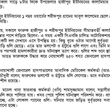
) সকাল সাড়ে ৮টার দিকে উপজেলার হাজীপুর ইউনিয়নের কালামিয়া
টে।
 ইউনিয়নের ১ নম্বর ওয়ার্ডের শরীফপুর গ্রামের আবুল কাশেমের ছেলে।
ত্রি।
া যায়, সকালে ফারুক হাজীপুর ও শরীফপুর ইউনিয়নের সীমান্তবর্তী কালা
্তার পাশে দাঁড়িয়ে ছিলেন। এ সময় একটি সিএনজি চালিত অটোরিকশা
ি দল সেখানে এসে উপস্থিত হয়। কিছু বুঝে ওঠার আগেই দুর্বৃত্তরা
াড়ি গুলি ছোড়ে। এতে তার তলপেট ও হাঁটুতে গুলি লাগে এবং তিনি ম
 পরপরই হামলাকারীরা দ্রুত ঘটনাস্থল ত্যাগ করে। গুলির শব্দ শুনে স্থা
সে আহত ফারুককে উদ্ধার করে নোয়াখালী ২৫০ শয্যা জেনারেল হাসপ
ট নোয়াখালী জেনারেল হাসপাতালের আবাসিক মেডিকেল কর্মকর্তা (আ
ধুরী বলেন, ফারুকের তলপেট ও হাঁটুতে গুলি লেগেছে। তবে বর্তমান
তিশীল রয়েছে।
ডেল থানা ভারপ্রাপ্ত কর্মকর্তা (ওসি) শামসুজ্জামান বলেন, সন্ত্রাসী
লি করে পালিয়ে যায়। খবর পেয়ে পুলিশ ঘটনাস্থল পরিদর্শন করে। প্র
্ছে, এটা লোকাল গ্যানের গুলি। ঘটনার সাথে জড়িত দুর্বৃত্তদের সনা
ালানো হচ্ছে।