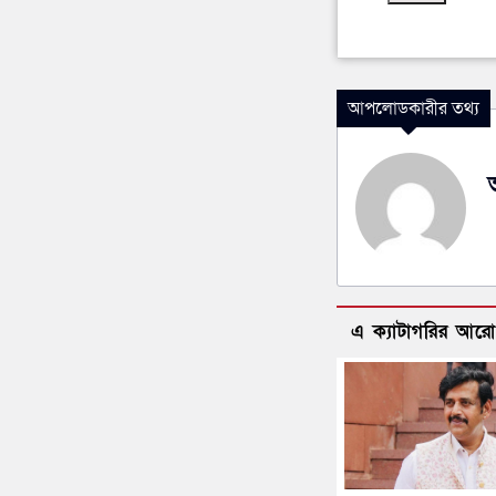
আপলোডকারীর তথ্য
এ ক্যাটাগরির আর