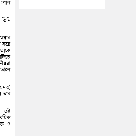
র পোল
 তিনি
মিয়ার
য় করে
 তাকে
াটিতে
নীয়রা
াতালে
রএমও)
ে তার
রা ওই
াথমিক
ক্ত ও