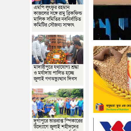
এমপি লুৎফুর রহমান
কাজলের সঙ্গে রামু ব্রিকফিল্ড
মালিক সমিতির নবনির্বাচিত
কমিটির সৌজন্য সাক্ষাৎ
মাদারীপুরে যথাযোগ্য শ্রদ্ধা
ও মর্যাদায় পালিত হচ্ছে
জুলাই গণঅভ্যুত্থান দিবস
দুর্গাপুরে ভারপ্রাপ্ত স্পিকারের
উদ্যোগে জুলাই শহীদদের