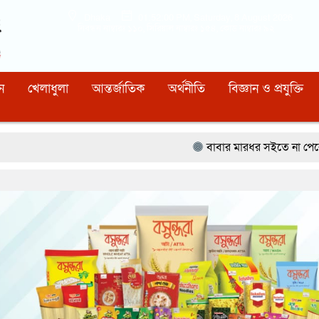
Dhaka
01:52:02 PM
, Saturday, 8 August 2026
নিবন্ধন নাম্বারঃ ১১০, সিরিয়াল নাম্বারঃ ১৫৪, কোড নাম্বারঃ ৯২
ন
খেলাধুলা
আন্তর্জাতিক
অর্থনীতি
বিজ্ঞান ও প্রযুক্তি
বাবার মারধর সইতে না পেরে ৫০০ রুপি পকেটে 