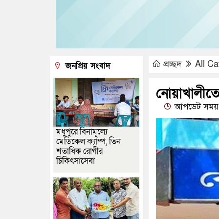
প্রচ্ছদ
All Ca
জনপ্রিয় সংবাদ
নোয়াখালীতে 
আপডেট সময় 
মধুপুরে বিনামূল্যে
মেডিকেল ক্যাম্প, তিন
শতাধিক রোগীর
চিকিৎসাসেবা