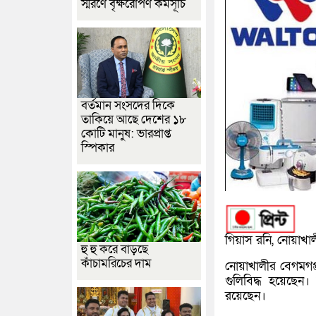
স্মরণে বৃক্ষরোপণ কর্মসূচি
বর্তমান সংসদের দিকে
তাকিয়ে আছে দেশের ১৮
কোটি মানুষ: ভারপ্রাপ্ত
স্পিকার
গিয়াস রনি, নোয়াখালী
হু হু করে বাড়ছে
কাঁচামরিচের দাম
নোয়াখালীর বেগমগঞ্
গুলিবিদ্ধ হয়েছেন
রয়েছেন।