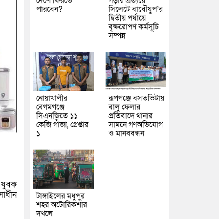
দেশে ফিরতে
গড়ার প্রত্যয়ে
পারবেন?
সিলেটে বাবৌযুপ’র
দ্বিতীয় পর্যায়ে
বৃক্ষরোপণ কর্মসূচি
সম্পন্ন
নোয়াখালীর
রূপগঞ্জে বসতভিটায়
বেগমগঞ্জে
বালু ফেলার
সিএনজিতে ১১
প্রতিবাদে থানার
কেজি গাঁজা, গ্রেপ্তার
সামনে গণঅভিযোগ
১
ও মানববন্ধন
 যুবক
সাধীন
টাঙ্গাইলের মধুপুর
শহর অটোরিকশার
দখলে