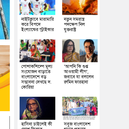
নাইটক্লাবে মারামারি
নতুন সমরাস্ত্র
করে বিপদে
পদক্ষেপ নিল
ইংল্যান্ডের স্ট্রাইকার
যুক্তরাষ্ট্র
পোশাকশিল্পে মূল্য
‘আপনি কি গুপ্ত
সংযোজন বাড়াতে
আওয়ামী লীগ’,
বাংলাদেশে বড়
জবাবে যা বললেন
সম্ভাবনা দেখছে দ.
রুমিন ফারহানা
কোরিয়া
হাসিনা চাইলেই কী
সবুজ বাংলাদেশ