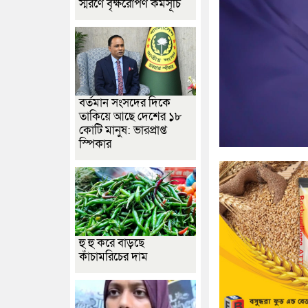
স্মরণে বৃক্ষরোপণ কর্মসূচি
বর্তমান সংসদের দিকে
তাকিয়ে আছে দেশের ১৮
কোটি মানুষ: ভারপ্রাপ্ত
স্পিকার
হু হু করে বাড়ছে
কাঁচামরিচের দাম