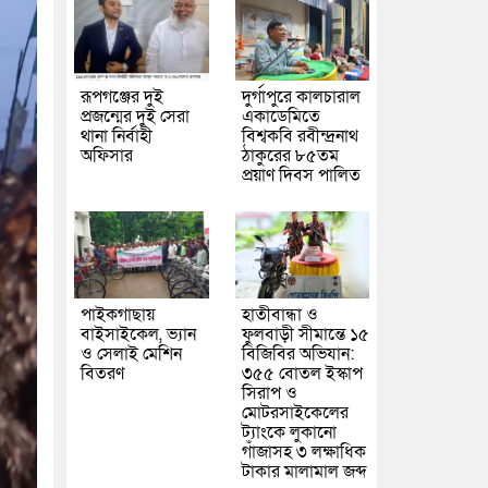
রূপগঞ্জের দুই
দুর্গাপুরে কালচারাল
প্রজন্মের দুই সেরা
একাডেমিতে
থানা নির্বাহী
বিশ্বকবি রবীন্দ্রনাথ
অফিসার
ঠাকুরের ৮৫তম
প্রয়াণ দিবস পালিত
পাইকগাছায়
হাতীবান্ধা ও
বাইসাইকেল, ভ্যান
ফুলবাড়ী সীমান্তে ১৫
ও সেলাই মেশিন
বিজিবির অভিযান:
বিতরণ
৩৫৫ বোতল ইস্কাপ
সিরাপ ও
মোটরসাইকেলের
ট্যাংকে লুকানো
গাঁজাসহ ৩ লক্ষাধিক
টাকার মালামাল জব্দ