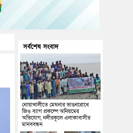
সর্বশেষ সংবাদ
নোয়াখালীতে মেঘনার ভাঙনরোধে
জিও ব্যাগ প্রকল্পে অনিয়মের
অভিযোগ, নদীরকূলে এলাকাবাসীর
মানববন্ধন