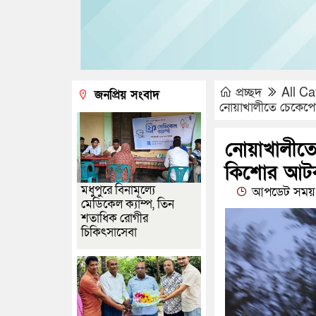
প্রচ্ছদ
All Ca
জনপ্রিয় সংবাদ
নোয়াখালীতে চেকেপো
নোয়াখালীতে
কিশোর আট
মধুপুরে বিনামূল্যে
আপডেট সময় 
মেডিকেল ক্যাম্প, তিন
শতাধিক রোগীর
চিকিৎসাসেবা