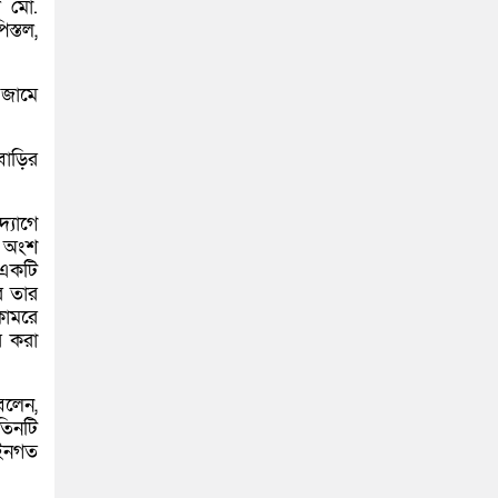
ে মো.
স্তল,
 জামে
বাড়ির
্যোগে
র অংশ
 একটি
ে তার
কোমরে
র করা
বলেন,
তিনটি
আইনগত