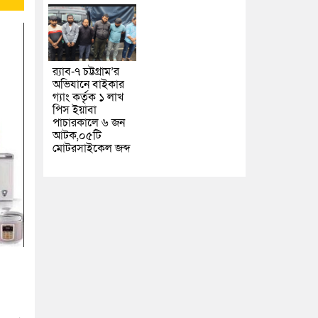
র‌্যাব-৭ চট্টগ্রাম’র
অভিযানে বাইকার
গ্যাং কর্তৃক ১ লাখ
পিস ইয়াবা
পাচারকালে ৬ জন
আটক,০৫টি
মোটরসাইকেল জব্দ