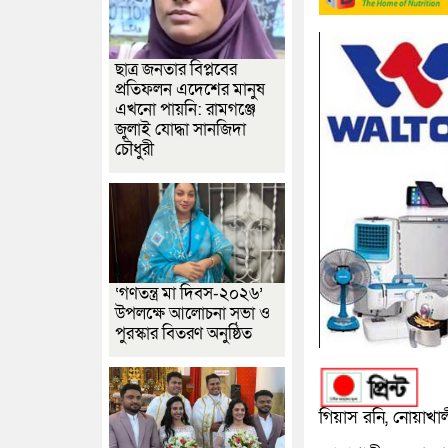
ছাত্র জনতার বিপ্লবের
প্রতিফলন এদেশের মানুষ
এখনো পায়নি: রামগঞ্জে
জুলাই যোদ্ধা সানজিদা
চৌধুরী
‘গণতন্ত্র মা দিবস-২০২৬’
উপলক্ষে আলোচনা সভা ও
পুরস্কার বিতরণ অনুষ্ঠিত
গিয়াস রনি, নোয়াখালী