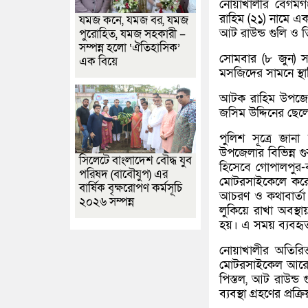
নোয়াখালীর বেগমগঞ
রাহিম (২১) নামে 
যমজ কনে, যমজ বর, যমজ
আট রাউন্ড গুলি ও ত
পুরোহিত, যমজ সহকারী –
সম্পন্ন হলো ‘ঐতিহাসিক’
সোমবার (৮ জুন) স
এক বিয়ে
মসজিদের সামনে স্থ
আটক রাহিম উপজেলার
জসিম উদ্দিনের ছেল
পুলিশ সূত্রে জানা
উপজেলার বিভিন্ন গু
সিলেটে বাংলাদেশ বৌদ্ধ যুব
হিসেবে গোপালপুর-
পরিষদ (বাবৌযুপ) এর
মোটরসাইকেলে করে 
বার্ষিক বৃক্ষরোপণ কর্মসূচি
আচরণ ও কথাবার্তা
২০২৬ সম্পন্ন
লুকিয়ে রাখা অবস্থা
হয়। এ সময় ব্যবহৃত
নোয়াখালীর অতিরিক
মোটরসাইকেল আরোহী
পিস্তল, আট রাউন্ড
ব্যবস্থা গ্রহণের প্র