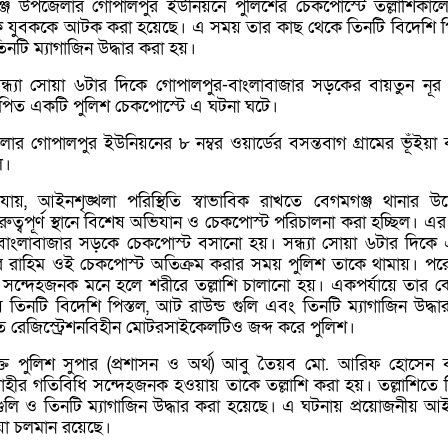
্জ উপজেলার গোপালপুর ইউনিয়নে পুলিশের চেকপোস্টে তল্লাশিকাল
এক যুবককে আটক করা হয়েছে। এ সময় তার কাছ থেকে তিনটি বিদেশি পি
িনটি ম্যাগাজিন উদ্ধার করা হয়।
ন্ধ্যা সোয়া ৬টার দিকে গোপালপুর-বাংলাবাজার সড়কের বায়তুন নূর
াপিত একটি পুলিশ চেকপোস্টে এ ঘটনা ঘটে।
 গোপালপুর ইউনিয়নের ৮ নম্বর ওয়ার্ডের বসন্তবাগ গ্রামের ভূঁইয়া 
ে।
 যায়, আইনশৃঙ্খলা পরিস্থিতি স্বাভাবিক রাখতে বেগমগঞ্জ থানার উদ
রুত্বপূর্ণ স্থানে বিশেষ অভিযান ও চেকপোস্ট পরিচালনা করা হচ্ছিল। এ
বাংলাবাজার সড়কে চেকপোস্ট বসানো হয়। সন্ধ্যা সোয়া ৬টার দিকে
রাহিম ওই চেকপোস্ট অতিক্রম করার সময় পুলিশ তাকে থামায়। পর
 সন্দেহজনক মনে হলে শরীরে তল্লাশি চালানো হয়। একপর্যায়ে তার 
য় তিনটি বিদেশি পিস্তল, আট রাউন্ড গুলি এবং তিনটি ম্যাগাজিন উদ্ধা
 রেজিস্ট্রেশনবিহীন মোটরসাইকেলটিও জব্দ করে পুলিশ।
্ত পুলিশ সুপার (প্রশাসন ও অর্থ) আবু তৈয়ব মো. আরিফ হোসেন 
র গতিবিধি সন্দেহজনক হওয়ায় তাকে তল্লাশি করা হয়। তল্লাশিতে 
 গুলি ও তিনটি ম্যাগাজিন উদ্ধার করা হয়েছে। এ ঘটনায় প্রয়োজনীয় 
ক্রিয়া চলমান রয়েছে।