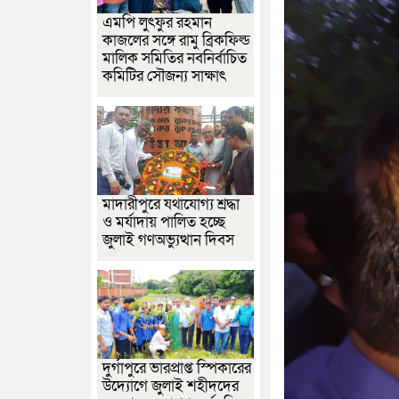
এমপি লুৎফুর রহমান
কাজলের সঙ্গে রামু ব্রিকফিল্ড
মালিক সমিতির নবনির্বাচিত
কমিটির সৌজন্য সাক্ষাৎ
মাদারীপুরে যথাযোগ্য শ্রদ্ধা
ও মর্যাদায় পালিত হচ্ছে
জুলাই গণঅভ্যুত্থান দিবস
দুর্গাপুরে ভারপ্রাপ্ত স্পিকারের
উদ্যোগে জুলাই শহীদদের