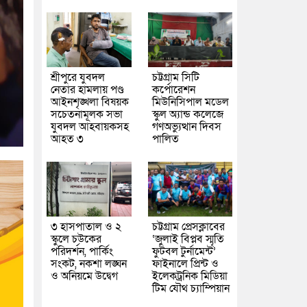
শ্রীপুরে যুবদল
চট্টগ্রাম সিটি
নেতার হামলায় পণ্ড
কর্পোরেশন
আইনশৃঙ্খলা বিষয়ক
মিউনিসিপাল মডেল
সচেতনামূলক সভা
স্কুল অ্যান্ড কলেজে
যুবদল আহবায়কসহ
গণঅভ্যুত্থান দিবস
আহত ৩
পালিত
৩ হাসপাতাল ও ২
চট্টগ্রাম প্রেসক্লাবের
স্কুলে চউকের
‘জুলাই বিপ্লব স্মৃতি
পরিদর্শন, পার্কিং
ফুটবল টুর্নামেন্ট’
সংকট, নকশা লঙ্ঘন
ফাইনালে প্রিন্ট ও
ও অনিয়মে উদ্বেগ
ইলেকট্রনিক মিডিয়া
টিম যৌথ চ্যাম্পিয়ান