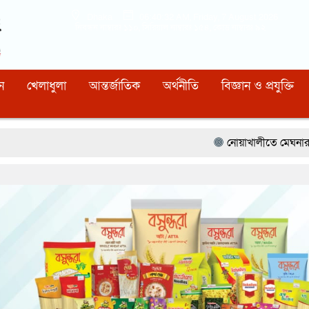
Dhaka
06:40:34 AM
, Friday, 7 August 2026
নিবন্ধন নাম্বারঃ ১১০, সিরিয়াল নাম্বারঃ ১৫৪, কোড নাম্বারঃ ৯২
ন
খেলাধুলা
আন্তর্জাতিক
অর্থনীতি
বিজ্ঞান ও প্রযুক্তি
নোয়াখালীতে মেঘনার ভাঙনরোধে জিও ব্যাগ প্রক