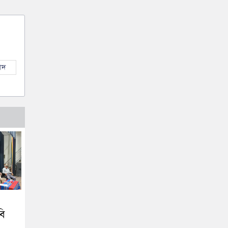
াদ
বি