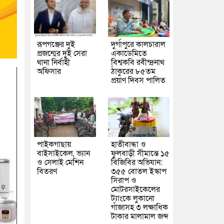
রূপগঞ্জের দুই
দুর্গাপুরে কালচারাল
প্রজন্মের দুই সেরা
একাডেমিতে
থানা নির্বাহী
বিশ্বকবি রবীন্দ্রনাথ
অফিসার
ঠাকুরের ৮৫তম
প্রয়াণ দিবস পালিত
পাইকগাছায়
হাতীবান্ধা ও
বাইসাইকেল, ভ্যান
ফুলবাড়ী সীমান্তে ১৫
ও সেলাই মেশিন
বিজিবির অভিযান:
বিতরণ
৩৫৫ বোতল ইস্কাপ
সিরাপ ও
মোটরসাইকেলের
ট্যাংকে লুকানো
গাঁজাসহ ৩ লক্ষাধিক
টাকার মালামাল জব্দ