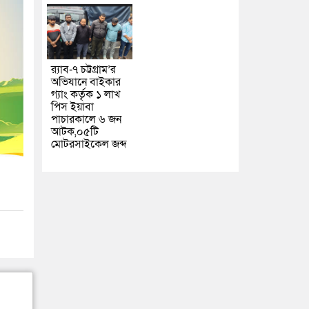
র‌্যাব-৭ চট্টগ্রাম’র
অভিযানে বাইকার
গ্যাং কর্তৃক ১ লাখ
পিস ইয়াবা
পাচারকালে ৬ জন
আটক,০৫টি
মোটরসাইকেল জব্দ