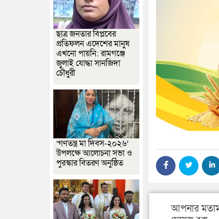
ছাত্র জনতার বিপ্লবের
প্রতিফলন এদেশের মানুষ
এখনো পায়নি: রামগঞ্জে
জুলাই যোদ্ধা সানজিদা
চৌধুরী
‘গণতন্ত্র মা দিবস-২০২৬’
উপলক্ষে আলোচনা সভা ও
পুরস্কার বিতরণ অনুষ্ঠিত
আপনার মতাম