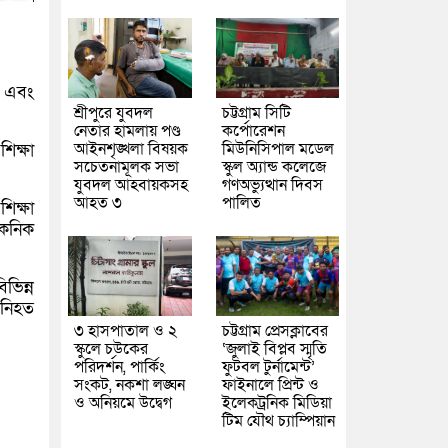
ান এবং
শ্রীপুরে যুবদল
চট্টগ্রাম সিটি
নেতার হামলায় পণ্ড
কর্পোরেশন
আইনশৃঙ্খলা বিষয়ক
মিউনিসিপাল মডেল
িক্ষা
সচেতনামূলক সভা
স্কুল অ্যান্ড কলেজে
যুবদল আহবায়কসহ
গণঅভ্যুত্থান দিবস
আহত ৩
পালিত
শিক্ষা
েকনিক
ভিন্ন
 নিহত
৩ হাসপাতাল ও ২
চট্টগ্রাম প্রেসক্লাবের
স্কুলে চউকের
‘জুলাই বিপ্লব স্মৃতি
পরিদর্শন, পার্কিং
ফুটবল টুর্নামেন্ট’
সংকট, নকশা লঙ্ঘন
ফাইনালে প্রিন্ট ও
ও অনিয়মে উদ্বেগ
ইলেকট্রনিক মিডিয়া
টিম যৌথ চ্যাম্পিয়ান