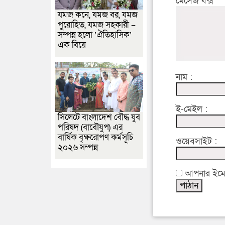
মেসেজ বক্স
যমজ কনে, যমজ বর, যমজ
পুরোহিত, যমজ সহকারী –
সম্পন্ন হলো ‘ঐতিহাসিক’
এক বিয়ে
নাম :
ই-মেইল :
সিলেটে বাংলাদেশ বৌদ্ধ যুব
পরিষদ (বাবৌযুপ) এর
বার্ষিক বৃক্ষরোপণ কর্মসূচি
ওয়েবসাইট :
২০২৬ সম্পন্ন
আপনার ইমেইল