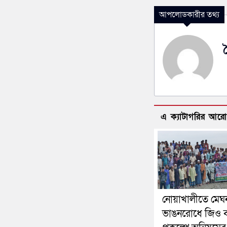
আপলোডকারীর তথ্য
এ ক্যাটাগরির আর
নোয়াখালীতে মেঘ
ভাঙনরোধে জিও ব