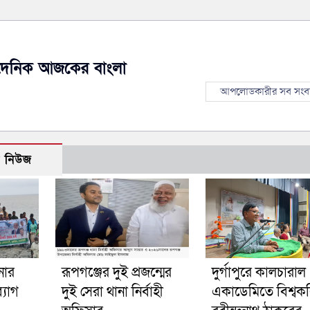
দৈনিক আজকের বাংলা
আপলোডকারীর সব সংব
ো নিউজ
নার
রূপগঞ্জের দুই প্রজন্মের
দুর্গাপুরে কালচারাল
্যাগ
দুই সেরা থানা নির্বাহী
একাডেমিতে বিশ্বক