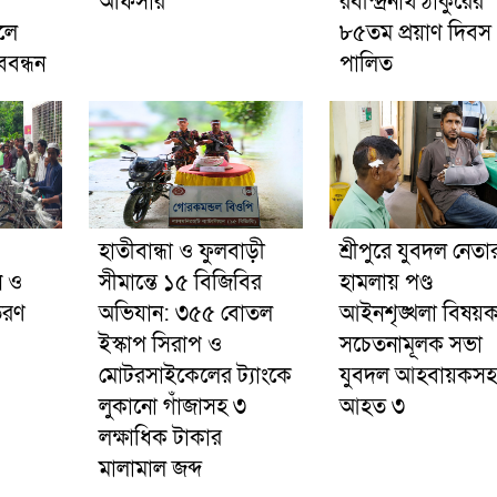
অফিসার
রবীন্দ্রনাথ ঠাকুরের
লে
৮৫তম প্রয়াণ দিবস
বন্ধন
পালিত
হাতীবান্ধা ও ফুলবাড়ী
শ্রীপুরে যুবদল নেতা
ন ও
সীমান্তে ১৫ বিজিবির
হামলায় পণ্ড
তরণ
অভিযান: ৩৫৫ বোতল
আইনশৃঙ্খলা বিষয়
ইস্কাপ সিরাপ ও
সচেতনামূলক সভা
মোটরসাইকেলের ট্যাংকে
যুবদল আহবায়কসহ
লুকানো গাঁজাসহ ৩
আহত ৩
লক্ষাধিক টাকার
মালামাল জব্দ