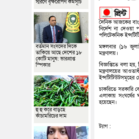
স্মরণে বৃক্ষরোপণ কর্মসূচি
দৈনিক আজকের বাংল
নির্দেশ না দেওয়া পর
পলিটেকনিক ইন্সটিটি
বর্তমান সংসদের দিকে
মঙ্গলবার (১৬ জুলা
তাকিয়ে আছে দেশের ১৮
মন্ত্রণালয়।
কোটি মানুষ: ভারপ্রাপ্ত
বিজ্ঞপ্তিতে বলা হয়,
স্পিকার
মন্ত্রণালয়ের আওতাধ
ইন্সটিটিউটসমূহের শ্র
চাকরিতে সরকারি কো
এলাকায় সংঘর্ষের ঘ
হয়েছেন।
হু হু করে বাড়ছে
কাঁচামরিচের দাম
ট্যাগ :