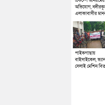
প্রকল্পে অনিয়মের
অভিযোগ, নদীরকূ
এলাকাবাসীর মানব
পাইকগাছায়
বাইসাইকেল, ভ্যা
সেলাই মেশিন বি