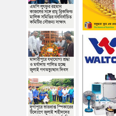
এমপি লুৎফুর রহমান
কাজলের সঙ্গে রামু ব্রিকফিল্ড
মালিক সমিতির নবনির্বাচিত
কমিটির সৌজন্য সাক্ষাৎ
মাদারীপুরে যথাযোগ্য শ্রদ্ধা
ও মর্যাদায় পালিত হচ্ছে
জুলাই গণঅভ্যুত্থান দিবস
দুর্গাপুরে ভারপ্রাপ্ত স্পিকারের
উদ্যোগে জুলাই শহীদদের