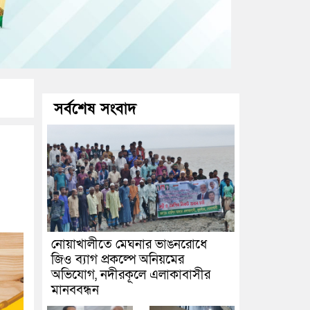
সর্বশেষ সংবাদ
নোয়াখালীতে মেঘনার ভাঙনরোধে
জিও ব্যাগ প্রকল্পে অনিয়মের
অভিযোগ, নদীরকূলে এলাকাবাসীর
মানববন্ধন