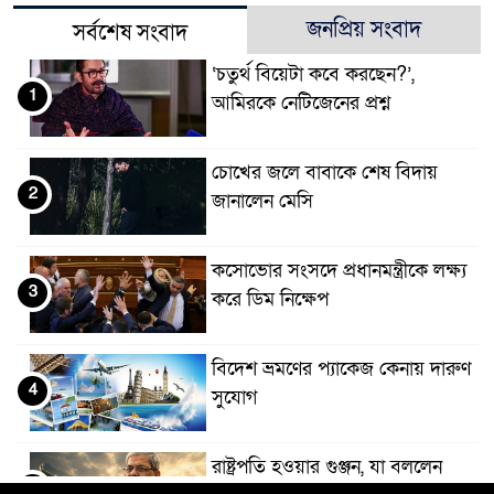
জনপ্রিয় সংবাদ
সর্বশেষ সংবাদ
‘চতুর্থ বিয়েটা কবে করছেন?’,
1
আমিরকে নেটিজেনের প্রশ্ন
চোখের জলে বাবাকে শেষ বিদায়
2
জানালেন মেসি
কসোভোর সংসদে প্রধানমন্ত্রীকে লক্ষ্য
3
করে ডিম নিক্ষেপ
বিদেশ ভ্রমণের প্যাকেজ কেনায় দারুণ
4
সুযোগ
রাষ্ট্রপতি হওয়ার গুঞ্জন, যা বললেন
5