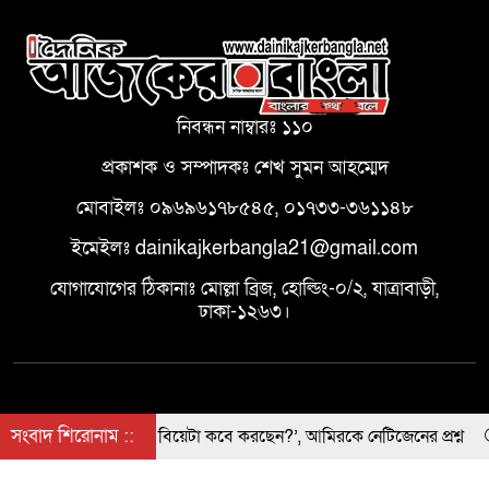
মির্জা ফখরুল
এসএসসির ফলাফল পুনঃনিরীক্ষণের
6
আবেদন করবেন যেভাবে
নিবন্ধন নাম্বারঃ ১১০
মধুপুরে মাদক ও অনলাইন জুয়া
প্রকাশক ও সম্পাদকঃ শেখ সুমন আহম্মেদ
7
প্রতিরোধে সচেতনতামূলক সেমিনার
মোবাইলঃ ০৯৬৯৬১৭৮৫৪৫, ০১৭৩৩-৩৬১১৪৮
ইমেইলঃ dainikajkerbangla21@gmail.com
রূপগঞ্জে মাদকসেবীসহ ৩ জনকে
8
যোগাযোগের ঠিকানাঃ মোল্লা ব্রিজ, হোল্ডিং-০/২, যাত্রাবাড়ী,
বিনাশ্রম কারাদণ্ড
ঢাকা-১২৬৩।
লক্ষ্মীপুরে গাছ কাটার সময় বিদ্যুৎস্পৃষ্ট
9
হয়ে এক যুবকের মৃত্যু
সংবাদ শিরোনাম ::
‘চতুর্থ বিয়েটা কবে করছেন?’, আমিরকে নেটিজেনের প্রশ্ন
© দৈনিক আজকের বাংলা, সর্বস্বত্ব স্বত্বাধিকার সংরক্ষিত | Theme
আদিবাসী জনগোষ্ঠীর নিজস্ব সংস্কৃতি
Developed BY
TOPPER IT
10
এবং মৌলিক মানবাধিকার নিশ্চিত