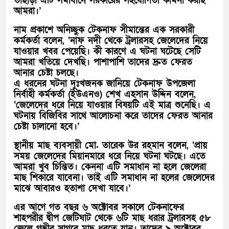
তাছাড়া এটি সমাধানে সরকারের সহযোগিতা কামনা করছি
আমরা।’
নাম প্রকাশে অনিচ্ছুক টেকনাফ সীমান্তের এক সরকারী
কর্মকর্তা বলেন, ‘নাফ নদী থেকে ট্রলারসহ জেলেদের নিয়ে
যাওয়ার খবর পেয়েছি। কী কারণে এ ঘটনা ঘটেছে সেটি
আমরা খতিয়ে দেখছি। পাশাপাশি তাদের দ্রুত ফেরত
আনার চেষ্টা চলছে।
এ ধরনের ঘটনা দুঃখজনক জানিয়ে টেকনাফ উপজেলা
নির্বাহী কর্মকর্তা (ইউএনও) শেখ এহসান উদ্দিন বলেন,
‘জেলেদের ধরে নিয়ে যাওয়ার বিষয়টি এই মাত্র শুনেছি। এ
ঘটনায় বিজিবির সাথে আলোচনা করে তাদের ফেরত আনার
চেষ্টা চালানো হবে।’
স্থানীয় মাছ ব্যবসায়ী মো. তারেক উর রহমান বলেন, ‘প্রায়
সময় জেলেদের মিয়ানমারে ধরে নিয়ে ঘটনা ঘটছে। এতে
আমরা খুব চিন্তিত। কেননা এটি সমাধান না হলে জেলেরা
মাছ শিকারে যাবেনা। তাই এটি সমাধান না হলের জেলেদের
মাঝে আবারও হতাশা দেখা যাবে।’
এর আগে গত বছর ৬ অক্টোবর সকালে টেকনাফের
শাহপরীর দ্বীপ জেটিঘাট থেকে ৬টি মাছ ধরার ট্রলারসহ ৫৮
জেলে গভীর সাগরে মাছ ধরতে যান। তাদের ৯ অক্টোবর