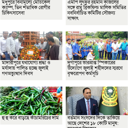
মধুপুরে বিনামূল্যে মেডিকেল
এমপি লুৎফুর রহমান কাজলের
ক্যাম্প, তিন শতাধিক রোগীর
সঙ্গে রামু ব্রিকফিল্ড মালিক সমিতির
চিকিৎসাসেবা
নবনির্বাচিত কমিটির সৌজন্য
সাক্ষাৎ
মাদারীপুরে যথাযোগ্য শ্রদ্ধা ও
দুর্গাপুরে ভারপ্রাপ্ত স্পিকারের
মর্যাদায় পালিত হচ্ছে জুলাই
উদ্যোগে জুলাই শহীদদের স্মরণে
গণঅভ্যুত্থান দিবস
বৃক্ষরোপণ কর্মসূচি
হু হু করে বাড়ছে কাঁচামরিচের দাম
বর্তমান সংসদের দিকে তাকিয়ে
আছে দেশের ১৮ কোটি মানুষ: