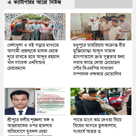
এ ক্যাটাগরির আরো নিউজ
খেলাধুলা ও বই পড়ার মাধ্যমে
মধুপুরে ডায়রিয়ায় আক্রান্ত বীর
আগামী প্রজন্মকে মাদক থেকে
মুক্তিযোদ্ধা আব্দুস সামাদ
দূরে রাখতে হবে আব্দুর রহমান
হাসপাতালে দ্রুত সুস্থতার জন্য
খাঁন সাবেক এনবিআর
সবার কাছে দোয়া চেয়েছেন
চেয়ারম্যান
পৌর বিএনপির সাধারণ
সম্পাদক খন্দকার মোতালিব
শ্রীপুরে দলীয় শৃঙ্খলা ভঙ্গ ও
পাতে মাংস কম দেওয়া নিয়ে
আহ্বায়কের ওপর হামলার
বিয়ের আসরে তুলকালাম,
অভিযোগে যুবদল নেতা
সংঘর্ষে আহত ৩