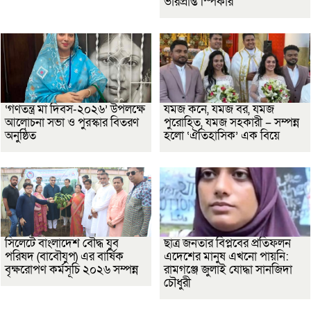
ভারপ্রাপ্ত স্পিকার
‘গণতন্ত্র মা দিবস-২০২৬’ উপলক্ষে
যমজ কনে, যমজ বর, যমজ
আলোচনা সভা ও পুরস্কার বিতরণ
পুরোহিত, যমজ সহকারী – সম্পন্ন
অনুষ্ঠিত
হলো ‘ঐতিহাসিক’ এক বিয়ে
সিলেটে বাংলাদেশ বৌদ্ধ যুব
ছাত্র জনতার বিপ্লবের প্রতিফলন
পরিষদ (বাবৌযুপ) এর বার্ষিক
এদেশের মানুষ এখনো পায়নি:
বৃক্ষরোপণ কর্মসূচি ২০২৬ সম্পন্ন
রামগঞ্জে জুলাই যোদ্ধা সানজিদা
চৌধুরী