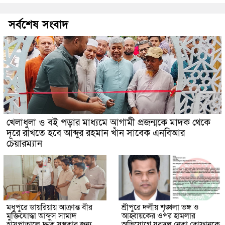
সর্বশেষ সংবাদ
খেলাধুলা ও বই পড়ার মাধ্যমে আগামী প্রজন্মকে মাদক থেকে
দূরে রাখতে হবে আব্দুর রহমান খাঁন সাবেক এনবিআর
চেয়ারম্যান
মধুপুরে ডায়রিয়ায় আক্রান্ত বীর
শ্রীপুরে দলীয় শৃঙ্খলা ভঙ্গ ও
মুক্তিযোদ্ধা আব্দুস সামাদ
আহ্বায়কের ওপর হামলার
হাসপাতালে দ্রুত সুস্থতার জন্য
অভিযোগে যুবদল নেতা তোফানকে