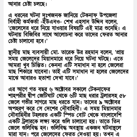
আনার চেষ্টা চলছে।
এ ধরনের ঘটনা দুঃখজনক জানিয়ে টেকনাফ উপজেলা
নির্বাহী কর্মকর্তা -ইউএনও- শেখ এহসান উদ্দিন বলেন,
‘জেলেদের ধরে নিয়ে যাওয়ার বিষয়টি এই মাত্র শুনেছি। এ
ঘটনায় বিজিবির সাথে আলোচনা করে তাদের ফেরত আনার
চেষ্টা চালানো হবে।’
স্থানীয় মাছ ব্যবসায়ী মো. তারেক উর রহমান বলেন, ‘প্রায়
সময় জেলেদের মিয়ানমারে ধরে নিয়ে ঘটনা ঘটছে। এতে
আমরা খুব চিন্তিত। কেননা এটি সমাধান না হলে জেলেরা
মাছ শিকারে যাবেনা। তাই এটি সমাধান না হলের জেলেদের
মাঝে আবারও হতাশা দেখা যাবে।’
এর আগে গত বছর ৬ অক্টোবর সকালে টেকনাফের
শাহপরীর দ্বীপ জেটিঘাট থেকে ৬টি মাছ ধরার ট্রলারসহ ৫৮
জেলে গভীর সাগরে মাছ ধরতে যান। তাদের ৯ অক্টোবর
অপহরণ করে সে দেশের নৌবাহিনী। এ সময় মিয়ানমার
নৌবাহিনীর টহলরত একটি স্পিড বোট থেকে বাংলাদেশি
একটি ট্রলারকে লক্ষ্য করে গুলি চালানো হয়। তাতে তিন
জেলে গুলিবিদ্ধ হন। গুলিবিদ্ধ অবস্থায় একজন ঘটনাস্থলে
মারা যান। পরে জেলেদের ফেরত দেওয়া হয়। তখন এ