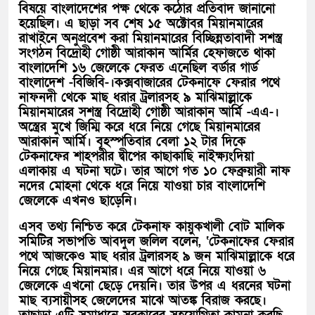
বিষয়ে বাংলাদেশের পক্ষ থেকে কঠোর প্রতিবাদ জানানো
হয়েছিল। এ ছাড়া সব শেষ ১৫ অক্টোবর মিয়ানমারের
রাখাইনে অনুপ্রবেশ করা মিয়ানমারের বিচ্ছিন্নতাবাদী সশস্ত্র
সংগঠন বিদ্রোহী গোষ্ঠী আরাকান আর্মির হেফাজতে থাকা
বাংলাদেশি ১৬ জেলেকে ফেরত এনেছিল বর্ডার গার্ড
বাংলাদেশ -বিজিবি-।কক্সবাজারের টেকনাফে ফেরার পথে
নাফনদী থেকে মাছ ধরার ট্রলারসহ ৯ মাঝিমাল্লাকে
মিয়ানমারের সশস্ত্র বিদ্রোহী গোষ্ঠী আরাকান আর্মি -এএ-।
অস্ত্রের মুখে জিম্মি করে ধরে নিয়ে গেছে মিয়ানমারের
আরাকান আর্মি। বৃহস্পতিবার বেলা ১২ টার দিকে
টেকনাফের শাহপরীর দ্বীপের কাছাকাছি নাইক্ষ্যংদিয়া
এলাকায় এ ঘটনা ঘটে। তার আগে গত ১০ ফেব্রুয়ারী নাফ
নদের মোহনা থেকে ধরে নিয়ে যাওয়া চার বাংলাদেশি
জেলেকে এখনও ছাড়েনি।
এসব তথ্য নিশ্চিত করে টেকনাফ কায়ুকখালী বোট মালিক
সমিটির সভাপতি আবদুল জলিল বলেন, ‘টেকনাফের ফেরার
পথে আজকেও মাছ ধরার ট্রলারসহ ৯ জন মাঝিমাল্লাকে ধরে
নিয়ে গেছে মিয়ানমার। এর আগে ধরে নিয়ে যাওয়া ৬
জেলেকে এখনো ছেড়ে দেয়নি। তার উপর এ ধরনের ঘটনা
মাছ ব্যসায়ীসহ জেলেদের মাঝে আতঙ্ক বিরাজ করছে।