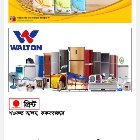
শওকত আলম, ককসবাজার