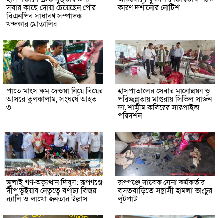
সবার কাছে দোয়া চেয়েছেন পৌর
কারণ দর্শানোর নোটিশ
বিএনপির সাধারণ সম্পাদক
খন্দকার মোতালিব
পাতে মাংস কম দেওয়া নিয়ে বিয়ের
হাসপাতালের সেবার মানোন্নয়ন ও
আসরে তুলকালাম, সংঘর্ষে আহত
পরিচ্ছন্নতায় মাগুরায় সিভিল সার্জন
৩
ডা. শামীম কবিরের সারপ্রাইজ
পরিদর্শন
জুলাই গণ-অভ্যুত্থান দিবস: রূপগঞ্জে
রূপগঞ্জে সাবেক সেনা কর্মকর্তার
দীপু ভূঁইয়ার নেতৃত্বে বর্ণাঢ্য বিজয়
বসতবাড়িতে সন্ত্রাসী হামলা ভাংচুর
র‌্যালি ও লাখো জনতার উল্লাস
লুটপাট