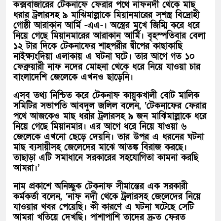
কক্সবাজারের টেকনাফে ফেরার পথে নাফনদী থেকে মাছ
ধরার ট্রলারসহ ৯ মাঝিমাল্লাকে মিয়ানমারের সশস্ত্র বিদ্রোহী
গোষ্ঠী আরাকান আর্মি -এএ-। অস্ত্রের মুখে জিম্মি করে ধরে
নিয়ে গেছে মিয়ানমারের আরাকান আর্মি। বৃহস্পতিবার বেলা
১২ টার দিকে টেকনাফের শাহপরীর দ্বীপের কাছাকাছি
নাইক্ষ্যংদিয়া এলাকায় এ ঘটনা ঘটে। তার আগে গত ১০
ফেব্রুয়ারী নাফ নদের মোহনা থেকে ধরে নিয়ে যাওয়া চার
বাংলাদেশি জেলেকে এখনও ছাড়েনি।
এসব তথ্য নিশ্চিত করে টেকনাফ কায়ুকখালী বোট মালিক
সমিটির সভাপতি আবদুল জলিল বলেন, ‘টেকনাফের ফেরার
পথে আজকেও মাছ ধরার ট্রলারসহ ৯ জন মাঝিমাল্লাকে ধরে
নিয়ে গেছে মিয়ানমার। এর আগে ধরে নিয়ে যাওয়া ৬
জেলেকে এখনো ছেড়ে দেয়নি। তার উপর এ ধরনের ঘটনা
মাছ ব্যসায়ীসহ জেলেদের মাঝে আতঙ্ক বিরাজ করছে।
তাছাড়া এটি সমাধানে সরকারের সহযোগিতা কামনা করছি
আমরা।’
নাম প্রকাশে অনিচ্ছুক টেকনাফ সীমান্তের এক সরকারী
কর্মকর্তা বলেন, ‘নাফ নদী থেকে ট্রলারসহ জেলেদের নিয়ে
যাওয়ার খবর পেয়েছি। কী কারণে এ ঘটনা ঘটেছে সেটি
আমরা খতিয়ে দেখছি। পাশাপাশি তাদের দ্রুত ফেরত