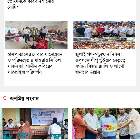
তোফানকে কারণ দর্শানোর
নোটিশ
হাসপাতালের সেবার মানোন্নয়ন
জুলাই গণ-অভ্যুত্থান দিবস:
ও পরিচ্ছন্নতায় মাগুরায় সিভিল
রূপগঞ্জে দীপু ভূঁইয়ার নেতৃত্বে
সার্জন ডা. শামীম কবিরের
বর্ণাঢ্য বিজয় র‌্যালি ও লাখো
সারপ্রাইজ পরিদর্শন
জনতার উল্লাস
জনপ্রিয় সংবাদ