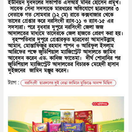
ইউনিয়ন যুবদলের সভাপতি এসআই মনির হোসেন প্রমূখ।
সাবেক সেনা সদস্যকে মারধরের অভিযোগে ছাত্রদলের ৩
নেতাকে গত সোমবার (১২ মে) রাতে কক্সবাজার থেকে
তাদের গ্রেপ্তার করে নরসিংদী র‍্যাব-১১ ও র‍্যাব-১৫ এর
সদস্যরা। পরে বুধবার দুপুরে নরসিংদী জেলা জজ
আদালতের মাধ্যমে তাদেরকে জেল হাজতে প্রেরণ করা হয়।
বৃহস্পতিবার দুপুরে গ্রেপ্তারকৃত ছাত্রনেতা আমানউল্লাহ
আমান, মোস্তাফিজুর রহমান পাপন ও আরিফুল ইসলাম
আরিফের পক্ষে জুডিশিয়াল ম্যাজিস্ট্রেট আদালতে জামিন
আবেদন করেন এড. কানিজ ফাতেমা। দীর্ঘ শোনানির পর
জুডিশিয়াল ম্যাজিস্ট্রেট আদালতের বিচারক মেহেদী হাসান
দুইজনের জামিন মঞ্জুর করেন।
ট্যাগ :
নরসিংদী ছাত্রদলের দুই নেতা জামিনে মুক্তিতে আনন্দ মিছিল