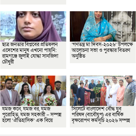
ছাত্র জনতার বিপ্লবের প্রতিফলন
‘গণতন্ত্র মা দিবস-২০২৬’ উপলক্ষে
এদেশের মানুষ এখনো পায়নি:
আলোচনা সভা ও পুরস্কার বিতরণ
রামগঞ্জে জুলাই যোদ্ধা সানজিদা
অনুষ্ঠিত
চৌধুরী
যমজ কনে, যমজ বর, যমজ
সিলেটে বাংলাদেশ বৌদ্ধ যুব
পুরোহিত, যমজ সহকারী – সম্পন্ন
পরিষদ (বাবৌযুপ) এর বার্ষিক
হলো ‘ঐতিহাসিক’ এক বিয়ে
বৃক্ষরোপণ কর্মসূচি ২০২৬ সম্পন্ন