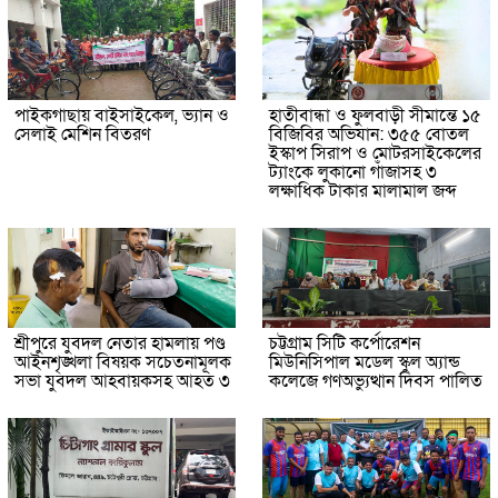
পাইকগাছায় বাইসাইকেল, ভ্যান ও
হাতীবান্ধা ও ফুলবাড়ী সীমান্তে ১৫
সেলাই মেশিন বিতরণ
বিজিবির অভিযান: ৩৫৫ বোতল
ইস্কাপ সিরাপ ও মোটরসাইকেলের
ট্যাংকে লুকানো গাঁজাসহ ৩
লক্ষাধিক টাকার মালামাল জব্দ
শ্রীপুরে যুবদল নেতার হামলায় পণ্ড
চট্টগ্রাম সিটি কর্পোরেশন
আইনশৃঙ্খলা বিষয়ক সচেতনামূলক
মিউনিসিপাল মডেল স্কুল অ্যান্ড
সভা যুবদল আহবায়কসহ আহত ৩
কলেজে গণঅভ্যুত্থান দিবস পালিত