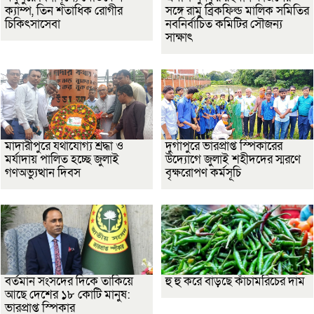
ক্যাম্প, তিন শতাধিক রোগীর
সঙ্গে রামু ব্রিকফিল্ড মালিক সমিতির
চিকিৎসাসেবা
নবনির্বাচিত কমিটির সৌজন্য
সাক্ষাৎ
মাদারীপুরে যথাযোগ্য শ্রদ্ধা ও
দুর্গাপুরে ভারপ্রাপ্ত স্পিকারের
মর্যাদায় পালিত হচ্ছে জুলাই
উদ্যোগে জুলাই শহীদদের স্মরণে
গণঅভ্যুত্থান দিবস
বৃক্ষরোপণ কর্মসূচি
বর্তমান সংসদের দিকে তাকিয়ে
হু হু করে বাড়ছে কাঁচামরিচের দাম
আছে দেশের ১৮ কোটি মানুষ:
ভারপ্রাপ্ত স্পিকার