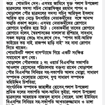
করে শোডাউন দেন। এসময় জামিনে মুক্ত পলাশ উপজেলা
ছাত্রদলের সদস্য সচিব মোস্তাফিজুর রহমান পাপন ও
ঘোড়াশাল পৌর ছাত্রদলের সদস্য সচিব আরিফুল ইসলাম
আরিফ হাত নেড়ে উৎসাহিত নেতাকর্মীদের সঙ্গে আনন্দ
সম্মতি প্রকাশ করেন। এসময় নেতাকর্মীদের স্লোগানে
স্লোগানে মুখরিত হয়ে উঠে । নেতাকর্মীরা তাদের স্লোগানে
স্লোগানে বলেন, স্বৈরশাসকের দালাল’রা হুঁশিয়ার, সাবধান,
সকল ষড়যন্ত্র ভেঙে দাও,রুখে দেও, “পাপন ভাই-আরিফ
ভাইয়ের ভয় নাই, রাজপথ ছাড়ি নাই” সহ নানা স্লোগান
দিতে থাকেন।
শোডাউনটি পলাশ বাসস্ট্যান্ডে গিয়ে একটি সংক্ষিপ্ত
সমাবেশে রূপ নেয়।
ঘোড়াশাল পৌরসভার ২ নং ওয়ার্ড বিএনপির সভাপতি
আওলাদ হোসেনের পরিচালনায় বক্তব্য রাখেন ঘোড়াশাল
পৌর বিএনপির সিনিয়র সহ-সভাপতি আলম মোল্লা, সাধারণ
সম্পাদক দেলোয়ার হোসেন, যুগ্ম সাধারণ সম্পাদক
মহিউদ্দিন চিশতিয়া,
সাংগঠনিক সম্পাদক জাহাঙ্গীর হোসেন,পলাশ উপজেলা
শ্রমিক দলের সভাপতি আল-আমিন ভূইয়া, পলাশ উপজেলা
ছাত্রদলের আহ্বায়ক নাজমুল হাসান সোহেল, ডাঙ্গা ইউনিয়ন
বিএনপির সিনিয়র সহ-সভাপতি আখতারুজ্জামান ও ডাঙ্গা