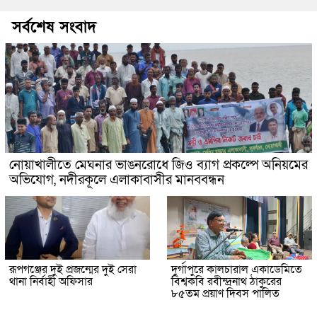
সর্বশেষ সংবাদ
নোয়াখালীতে মেঘনার ভাঙনরোধে জিও ব্যাগ প্রকল্পে অনিয়মের
অভিযোগ, নদীরকূলে এলাকাবাসীর মানববন্ধন
রূপগঞ্জের দুই প্রজন্মের দুই সেরা
দুর্গাপুরে কালচারাল একাডেমিতে
থানা নির্বাহী অফিসার
বিশ্বকবি রবীন্দ্রনাথ ঠাকুরের
৮৫তম প্রয়াণ দিবস পালিত