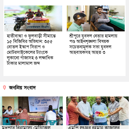
হাতীবান্ধা ও ফুলবাড়ী সীমান্তে
শ্রীপুরে যুবদল নেতার হামলায়
১৫ বিজিবির অভিযান: ৩৫৫
পণ্ড আইনশৃঙ্খলা বিষয়ক
বোতল ইস্কাপ সিরাপ ও
সচেতনামূলক সভা যুবদল
মোটরসাইকেলের ট্যাংকে
আহবায়কসহ আহত ৩
লুকানো গাঁজাসহ ৩ লক্ষাধিক
টাকার মালামাল জব্দ
জনপ্রিয় সংবাদ
মধুপুরে বিনামূল্যে মেডিকেল
এমপি লুৎফুর রহমান কাজলের