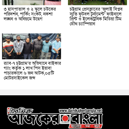
৩ হাসপাতাল ও ২ স্কুলে চউকের
চট্টগ্রাম প্রেসক্লাবের ‘জুলাই বিপ্লব
পরিদর্শন, পার্কিং সংকট, নকশা
স্মৃতি ফুটবল টুর্নামেন্ট’ ফাইনালে
লঙ্ঘন ও অনিয়মে উদ্বেগ
প্রিন্ট ও ইলেকট্রনিক মিডিয়া টিম
যৌথ চ্যাম্পিয়ান
র‌্যাব-৭ চট্টগ্রাম’র অভিযানে বাইকার
গ্যাং কর্তৃক ১ লাখ পিস ইয়াবা
পাচারকালে ৬ জন আটক,০৫টি
মোটরসাইকেল জব্দ