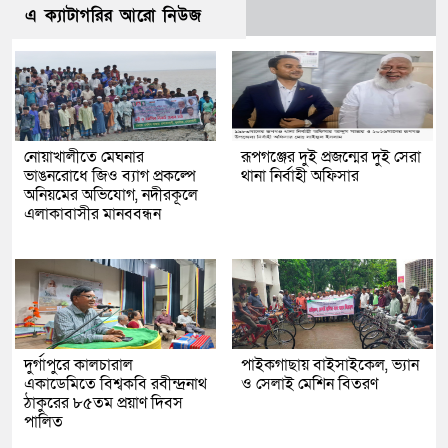
এ ক্যাটাগরির আরো নিউজ
নোয়াখালীতে মেঘনার
রূপগঞ্জের দুই প্রজন্মের দুই সেরা
ভাঙনরোধে জিও ব্যাগ প্রকল্পে
থানা নির্বাহী অফিসার
অনিয়মের অভিযোগ, নদীরকূলে
এলাকাবাসীর মানববন্ধন
দুর্গাপুরে কালচারাল
পাইকগাছায় বাইসাইকেল, ভ্যান
একাডেমিতে বিশ্বকবি রবীন্দ্রনাথ
ও সেলাই মেশিন বিতরণ
ঠাকুরের ৮৫তম প্রয়াণ দিবস
পালিত