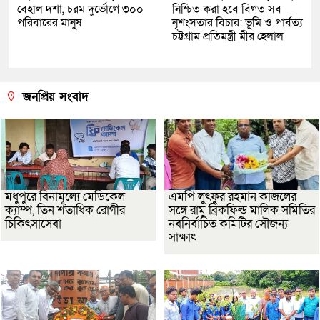
বেহাল দশা, চরম দুর্ভোগে ৩০০
নিশ্চিত করা হবে বিগত সব
পরিবারের মানুষ
নৃশংসতার বিচার: ভূমি ও পার্বত্য
চট্টগ্রাম প্রতিমন্ত্রী মীর হেলাল
জনপ্রিয় সংবাদ
মধুপুরে বিনামূল্যে মেডিকেল
এমপি লুৎফুর রহমান কাজলের
ক্যাম্প, তিন শতাধিক রোগীর
সঙ্গে রামু ব্রিকফিল্ড মালিক সমিতির
চিকিৎসাসেবা
নবনির্বাচিত কমিটির সৌজন্য
সাক্ষাৎ