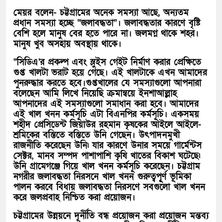
মেয়র বলেন- চট্টগ্রামের অনেক সমস্যা আছে, অন্যতম
প্রধান সমস্যা হচ্ছে “জলাবদ্ধতা”। জলাবদ্ধতার কারণে বৃষ্টি
বেশি হলে মানুষ বের হতে পারে না। জলমগ্ন থাকে শহর।
মানুষ খুব অসহায় অবস্থায় থাকে।
“সিডিএ’র প্রকল্প এবং স্লুইস গেইট নির্মাণ করার প্রেক্ষিতে
গুপ্ত খালটা ভরাট হয়ে গেছে। এই খালটাকে এখন আমাদের
পুনরুদ্ধার করতে হবে।গুপ্তখালের যে সমস্যাগুলো আপনারা
বলেছেন আমি লিখে নিয়েছি ক্রমান্বয়ে ইনশাআল্লাহ
আপনাদের এই সমস্যাগুলো সমাধান করা হবে। আমাদের
এই খাল খনন কর্মসূচি এটা বিএনপির কর্মসূচি। একসময়
শহীদ প্রেসিডেন্ট জিয়াউর রহমান কৃষকের আইলে আইলে-
শ্রমিকের বস্তিতে বস্তিতে উনি গেছেন। উৎপাদনমুখী
রাজনীতি করেছেন উনি৷ যার কারণে উনার সময়ে গার্মেন্টস
সেক্টর, মানব সম্পদ পাশাপাশি কৃষি খাতের বিকাশ ঘটেছে৷
উনি গ্রামেগঞ্জে গিয়ে খাল খনন কর্মসূচি করেছেন। চট্টগ্রাম
নগরীর জলাবদ্ধতা নিরসনে খাল খনন গুরুত্বপূূর্ণ ভূমিকা
পালন করবে বিধায় জলাবদ্ধতা নিরসণে সবগুলো খাল খনন
করে জলপ্রবাহ নিশ্চিত করা প্রয়োজন।
চট্টগ্রামের উন্নয়নে দূর্নীতি বন্ধ প্রয়োজন করা প্রয়োজন মন্তব্য