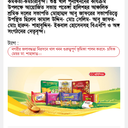
কর্মকর্তা-কর্মচারীবৃন্দ। গুপ্ত খাল পুনঃখননের কার্যক্রম
উপলক্ষে আয়োজিত সভায় পতেঙ্গা হালিশহর আঞ্চলিক
শ্রমিক দলের সভাপতি মোহাম্মদ আবু জাফরের সভাপতিত্বে
উপস্থিত ছিলেন কামাল উদ্দিন- মোঃ সেলিম- আবু জাফর-
মোঃ হারুন- শাহাবুদ্দিন- ইকবাল হোসেনসহ বিএনপি ও অঙ্গ
সংগঠনের নেতৃবৃন্দ।
ট্যাগ :
নগরীর জলাবদ্ধতা নিরসনে খাল খনন গুরুত্বপূূর্ণ ভূমিকা পালন করবে- চসিক
মেয়র ডা. শাহাদাত।।