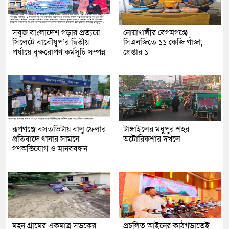
সবুজ বাংলাদেশ গড়ার প্রত্যয়ে
নোয়াখালীর বেগমগঞ্জে
সিলেটে বাবৌযুপ’র দ্বিতীয়
সিএনজিতে ১১ কেজি গাঁজা,
পর্যায়ে বৃক্ষরোপণ কর্মসূচি সম্পন্ন
গ্রেপ্তার ১
রূপগঞ্জে বসতভিটায় বালু ফেলার
টাঙ্গাইলের মধুপুর শহর
প্রতিবাদে থানার সামনে
অটোরিকশার দখলে
গণঅভিযোগ ও মানববন্ধন
মহন গ্রামের একমাত্র সড়কের
প্রচলিত আইনের কাঠগড়াতেই