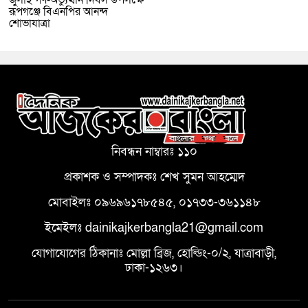
জুলাই গণ-অভ্যুত্থান দিবস উপলক্ষে
রূপগঞ্জে বিএনপির আনন্দ
শোভাযাত্রা
নিবন্ধন নাম্বারঃ ১১০
প্রকাশক ও সম্পাদকঃ শেখ সুমন আহম্মেদ
মোবাইলঃ ০৯৬৯৬১৭৮৫৪৫, ০১৭৩৩-৩৬১১৪৮
ইমেইলঃ dainikajkerbangla21@gmail.com
যোগাযোগের ঠিকানাঃ মোল্লা ব্রিজ, হোল্ডিং-০/২, যাত্রাবাড়ী,
ঢাকা-১২৬৩।