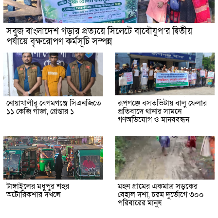
সবুজ বাংলাদেশ গড়ার প্রত্যয়ে সিলেটে বাবৌযুপ’র দ্বিতীয়
পর্যায়ে বৃক্ষরোপণ কর্মসূচি সম্পন্ন
নোয়াখালীর বেগমগঞ্জে সিএনজিতে
রূপগঞ্জে বসতভিটায় বালু ফেলার
১১ কেজি গাঁজা, গ্রেপ্তার ১
প্রতিবাদে থানার সামনে
গণঅভিযোগ ও মানববন্ধন
টাঙ্গাইলের মধুপুর শহর
মহন গ্রামের একমাত্র সড়কের
অটোরিকশার দখলে
বেহাল দশা, চরম দুর্ভোগে ৩০০
পরিবারের মানুষ