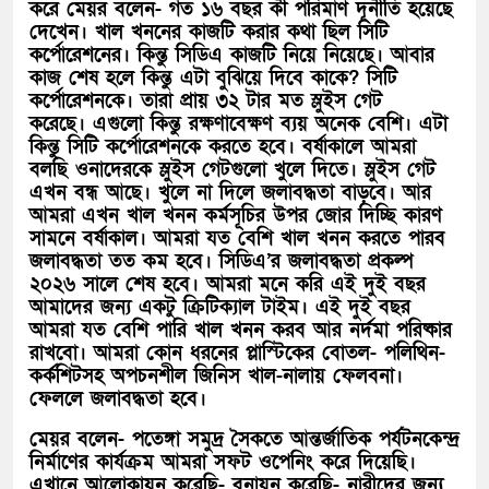
করে মেয়র বলেন- গত ১৬ বছর কী পরিমাণ দূর্নীতি হয়েছে
দেখেন। খাল খননের কাজটি করার কথা ছিল সিটি
কর্পোরেশনের। কিন্তু সিডিএ কাজটি নিয়ে নিয়েছে। আবার
কাজ শেষ হলে কিন্তু এটা বুঝিয়ে দিবে কাকে? সিটি
কর্পোরেশনকে। তারা প্রায় ৩২ টার মত স্লুইস গেট
করেছে। এগুলো কিন্তু রক্ষণাবেক্ষণ ব্যয় অনেক বেশি। এটা
কিন্তু সিটি কর্পোরেশনকে করতে হবে। বর্ষাকালে আমরা
বলছি ওনাদেরকে স্লুইস গেটগুলো খুলে দিতে। স্লুইস গেট
এখন বন্ধ আছে। খুলে না দিলে জলাবদ্ধতা বাড়বে। আর
আমরা এখন খাল খনন কর্মসূচির উপর জোর দিচ্ছি কারণ
সামনে বর্ষাকাল। আমরা যত বেশি খাল খনন করতে পারব
জলাবদ্ধতা তত কম হবে। সিডিএ’র জলাবদ্ধতা প্রকল্প
২০২৬ সালে শেষ হবে। আমরা মনে করি এই দুই বছর
আমাদের জন্য একটু ক্রিটিক্যাল টাইম। এই দুই বছর
আমরা যত বেশি পারি খাল খনন করব আর নর্দমা পরিষ্কার
রাখবো। আমরা কোন ধরনের প্লাস্টিকের বোতল- পলিথিন-
কর্কশিটসহ অপচনশীল জিনিস খাল-নালায় ফেলবনা।
ফেললে জলাবদ্ধতা হবে।
মেয়র বলেন- পতেঙ্গা সমুদ্র সৈকতে আন্তর্জাতিক পর্যটনকেন্দ্র
নির্মাণের কার্যক্রম আমরা সফট ওপেনিং করে দিয়েছি।
এখানে আলোকায়ন করেছি- বনায়ন করেছি- নারীদের জন্য