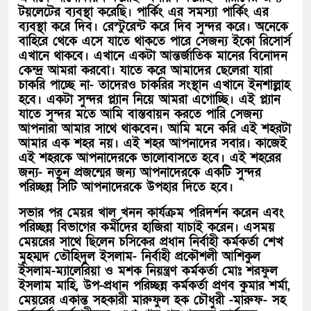
টয়লেটের ব্যবস্থা করেছি। পার্কিং এর সমস্যা পার্কিং এর
ব্যবস্থা করে দিব। রেস্টুরেন্ট করে দিব সুন্দর করে। অনেকে
বাহিরে থেকে এসে যাতে থাকতে পারে সেজন্য ইকো রিসোর্স
এখানে থাকবে। এখানে একটা আন্তর্জাতিক মানের বিনোদন
কেন্দ্র আমরা করবো। যাতে করে আমাদের ছেলেরা যারা
চাকরি পাচ্ছে না- তাদেরও চাকরির সংস্থান এখানে ইনশাল্লাহ
হবে। একটা সুন্দর প্ল্যান নিয়ে আমরা এগোচ্ছি। এই প্ল্যান
যাতে সুন্দর মতে আমি বাস্তবায়ন করতে পারি সেজন্য
আপনারা আমার সাথে থাকবেন। আমি মনে করি এই শহরটা
আমার এক শহর নয়। এই শহর আপনাদের সবার। কাজেই
এই শহরকে আপনাদেরকে ভালোবাসতে হবে। এই শহরের
জন্য- নতুন প্রজন্মের জন্য আপনাদেরকে একটি সুন্দর
পরিচ্ছন্ন সিটি আপনাদেরকে উপহার দিতে হবে।
সভার পর মেয়র খাল খনন কার্যক্রম পরিদর্শন করেন এবং
পরিচ্ছন্ন বিভাগের কর্মীদের হাজিরা যাচাই করেন। এসময়
মেয়রের সাথে ছিলেন চসিকের প্রধান নির্বাহী কর্মকর্তা শেখ
মুহম্মদ তৌহিদুল ইসলাম- নির্বাহী প্রকৌশলী আশিকুল
ইসলাম-ম্যালেরিয়া ও মশক নিয়ন্ত্রণ কর্মকর্তা মোঃ শরফুল
ইসলাম মাহি, উপ-প্রধান পরিচ্ছন্ন কর্মকর্তা প্রণব কুমার শর্মা,
মেয়রের একান্ত সহকারী মারুফুল হক চৌধুরী -মারুফ- সহ