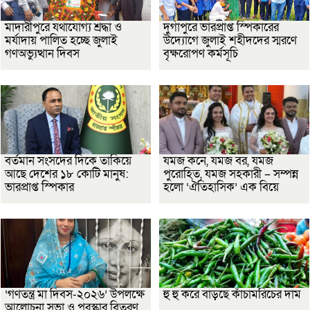
মাদারীপুরে যথাযোগ্য শ্রদ্ধা ও
দুর্গাপুরে ভারপ্রাপ্ত স্পিকারের
মর্যাদায় পালিত হচ্ছে জুলাই
উদ্যোগে জুলাই শহীদদের স্মরণে
গণঅভ্যুত্থান দিবস
বৃক্ষরোপণ কর্মসূচি
বর্তমান সংসদের দিকে তাকিয়ে
যমজ কনে, যমজ বর, যমজ
আছে দেশের ১৮ কোটি মানুষ:
পুরোহিত, যমজ সহকারী – সম্পন্ন
ভারপ্রাপ্ত স্পিকার
হলো ‘ঐতিহাসিক’ এক বিয়ে
‘গণতন্ত্র মা দিবস-২০২৬’ উপলক্ষে
হু হু করে বাড়ছে কাঁচামরিচের দাম
আলোচনা সভা ও পুরস্কার বিতরণ