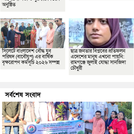
অনুষ্ঠিত
সিলেটে বাংলাদেশ বৌদ্ধ যুব
ছাত্র জনতার বিপ্লবের প্রতিফলন
পরিষদ (বাবৌযুপ) এর বার্ষিক
এদেশের মানুষ এখনো পায়নি:
বৃক্ষরোপণ কর্মসূচি ২০২৬ সম্পন্ন
রামগঞ্জে জুলাই যোদ্ধা সানজিদা
চৌধুরী
সর্বশেষ সংবাদ