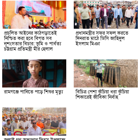
প্রচলিত আইনের কাঠগড়াতেই
প্রধানমন্ত্রীর সফর সফল করতে
নিশ্চিত করা হবে বিগত সব
দিনরাত মাঠে ডিসি জাহিদুল
নৃশংসতার বিচার: ভূমি ও পার্বত্য
ইসলাম মিঞা
চট্টগ্রাম প্রতিমন্ত্রী মীর হেলাল
রামগঞ্জে পানিতে পড়ে শিশুর মৃত্যু
বিচিত্র পেশা কুঁচিয়া ধরা কুঁচিয়া
শিকারেই জীবিকা নির্বাহ