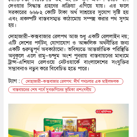
দেওয়ার সিদ্ধান্ত গ্রহণের প্রক্রিয়া এগিয়ে যায়। এর ফলে
সরকারের ৬৬৮২ কোটি টাকা অর্থ সাশ্রয়ের সুযোগ সৃষ্টি হয়
এবং প্রকল্পটি বাস্তবসম্মত কাঠামোয় সম্পন্ন করার পথ সুগম
হয়।
দোহাজারী–কক্সবাজার রেলপথ আজ শুধু একটি রেললাইন নয়;
এটি দেশের পর্যটন, যোগাযোগ ও আঞ্চলিক অর্থনীতির জন্য
একটি গুরুত্বপূর্ণ অবকাঠামো। ভবিষ্যতে আন্তর্জাতিক পরিস্থিতি
অনুকূলে এলে রামু–গুন্দুম অংশ পুনরায় বাস্তবায়নের মাধ্যমে
ট্রান্স-এশিয়ান রেলওয়ে নেটওয়ার্কে বাংলাদেশের সংযুক্তির
সম্ভাবনাও নতুন করে বিবেচিত হতে পারে।
ট্যাগ :
দোহাজারী–কক্সবাজার রেলপথ: দীর্ঘ পথচলার এক মাইলফলক
বাস্তবায়নের শেষ পর্বে সুবক্তগিনের ভূমিকা প্রশংসনীয়