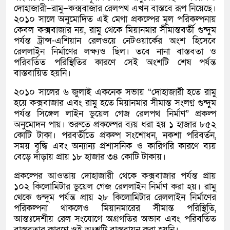
দোহাজারী–রামু–কক্সবাজার রেলপথ এখন বাস্তবে রূপ নিয়েছে।
২০১০ সালে অনুমোদিত এই মেগা প্রকল্পের মূল পরিকল্পনায়
কেবল কক্সবাজার নয়, রামু থেকে মিয়ানমার সীমান্তবর্তী গুন্দুম
পর্যন্ত ট্রান্স-এশিয়ান রেলওয়ে নেটওয়ার্কের অংশ হিসেবে
রেললাইন নির্মাণের লক্ষ্যও ছিল। তবে নানা বাস্তবতা ও
পরিবর্তিত পরিস্থিতির কারণে সেই অংশটি শেষ পর্যন্ত
বাস্তবায়িত হয়নি।
২০১০ সালের ৬ জুলাই একনেক সভায় “দোহাজারী হতে রামু
হয়ে কক্সবাজার এবং রামু হতে মিয়ানমার সীমান্ত সংলগ্ন গুন্দুম
পর্যন্ত সিঙ্গেল লাইন ডুয়েল গেজ রেলপথ নির্মাণ” প্রকল্প
অনুমোদন পায়। শুরুতে প্রকল্পের ব্যয় ধরা হয় ১ হাজার ৮৫২
কোটি টাকা। পরবর্তীতে প্রকল্প সংশোধন, নকশা পরিবর্তন,
সময় বৃদ্ধি এবং অন্যান্য প্রশাসনিক ও কারিগরি কারণে ব্যয়
বেড়ে দাঁড়ায় প্রায় ১৮ হাজার ৩৪ কোটি টাকায়।
প্রকল্পের আওতায় দোহাজারী থেকে কক্সবাজার পর্যন্ত প্রায়
১০২ কিলোমিটার ডুয়েল গেজ রেললাইন নির্মাণ করা হয়। রামু
থেকে গুন্দুম পর্যন্ত প্রায় ২৮ কিলোমিটার রেললাইন নির্মাণের
পরিকল্পনা থাকলেও মিয়ানমারের সীমান্ত পরিস্থিতি,
আন্তঃদেশীয় রেল সংযোগে অগ্রগতির অভাব এবং পরিবর্তিত
বাস্তবতার কারণে ওই অংশটি বাস্তবায়ন করা হয়নি।