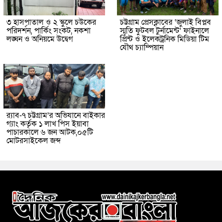
৩ হাসপাতাল ও ২ স্কুলে চউকের
চট্টগ্রাম প্রেসক্লাবের ‘জুলাই বিপ্লব
পরিদর্শন, পার্কিং সংকট, নকশা
স্মৃতি ফুটবল টুর্নামেন্ট’ ফাইনালে
লঙ্ঘন ও অনিয়মে উদ্বেগ
প্রিন্ট ও ইলেকট্রনিক মিডিয়া টিম
যৌথ চ্যাম্পিয়ান
র‌্যাব-৭ চট্টগ্রাম’র অভিযানে বাইকার
গ্যাং কর্তৃক ১ লাখ পিস ইয়াবা
পাচারকালে ৬ জন আটক,০৫টি
মোটরসাইকেল জব্দ