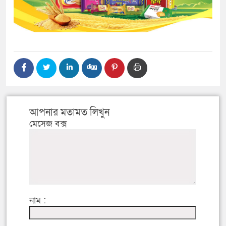
আপনার মতামত লিখুন
মেসেজ বক্স
নাম :