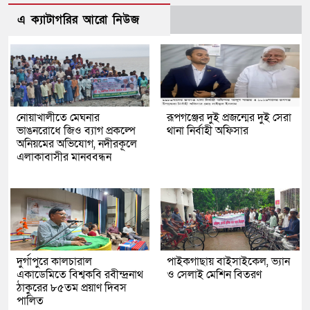
এ ক্যাটাগরির আরো নিউজ
নোয়াখালীতে মেঘনার
রূপগঞ্জের দুই প্রজন্মের দুই সেরা
ভাঙনরোধে জিও ব্যাগ প্রকল্পে
থানা নির্বাহী অফিসার
অনিয়মের অভিযোগ, নদীরকূলে
এলাকাবাসীর মানববন্ধন
দুর্গাপুরে কালচারাল
পাইকগাছায় বাইসাইকেল, ভ্যান
একাডেমিতে বিশ্বকবি রবীন্দ্রনাথ
ও সেলাই মেশিন বিতরণ
ঠাকুরের ৮৫তম প্রয়াণ দিবস
পালিত