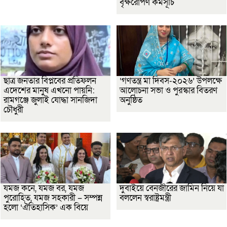
বৃক্ষরোপণ কর্মসূচি
ছাত্র জনতার বিপ্লবের প্রতিফলন
‘গণতন্ত্র মা দিবস-২০২৬’ উপলক্ষে
এদেশের মানুষ এখনো পায়নি:
আলোচনা সভা ও পুরস্কার বিতরণ
রামগঞ্জে জুলাই যোদ্ধা সানজিদা
অনুষ্ঠিত
চৌধুরী
যমজ কনে, যমজ বর, যমজ
দুবাইয়ে বেনজীরের জামিন নিয়ে যা
পুরোহিত, যমজ সহকারী – সম্পন্ন
বললেন স্বরাষ্ট্রমন্ত্রী
হলো ‘ঐতিহাসিক’ এক বিয়ে