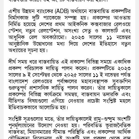
এশীয় উন্নয়ন ব্যাংকের (ADB) অর্থায়নে বাস্তবায়িত প্রকল্পটির
নির্মাণকাজ দুটি প্যাকেজে সম্পন্ন হয়। প্রকল্পের আওতায়
নির্মিত হয়েছে দেশের প্রথম আইকনিক কক্সবাজার রেলওয়ে
স্টেশন, নতুন রেলস্টেশন, অসংখ্য সেতু ও কালভার্ট এবং
আধুনিক রেল অবকাঠামো। ২০২৩ সালের ১১ নভেম্বর
আনুষ্ঠানিক উদ্বোধনের মধ্য দিয়ে দেশের ইতিহাসে নতুন
অধ্যায়ের সূচনা হয়।
দীর্ঘ সময় ধরে বাস্তবায়িত এই প্রকল্পে বিভিন্ন সময়ে একাধিক
প্রকল্প পরিচালক দায়িত্ব পালন করেন। প্রকল্পটিতে ২০২৩
সালের ৯ ই সেপ্টেম্বর থেকে ২০২৫ সালের ১১ ই নভেম্বর পর্যন্ত
বাংলাদেশ রেলওয়ের পূর্বাঞ্চলের মহাব্যবস্থাপক সুবক্তগিন
গুরুত্বপূর্ণ প্রশাসনিক দায়িত্ব পালন করেন। তাঁর দায়িত্বকালে
প্রকল্পের বিভিন্ন কার্যক্রমে সমন্বয়, বাস্তবায়ন তদারকি এবং
নীতিগত বিষয়গুলো এগিয়ে নেওয়ার প্রচেষ্টা সংশ্লিষ্ট মহলে
ইতিবাচকভাবে আলোচিত হয়।
সংশ্লিষ্ট সূত্রগুলোর মতে, তাঁর দায়িত্বকালেই রামু–গুন্দুম অংশটি
পুনর্মূল্যায়নের উদ্যোগ নেওয়া হয়। পরিবর্তিত ভূরাজনৈতিক
বাস্তবতা, মিয়ানমারের সীমান্ত পরিস্থিতি এবং প্রকল্পের আর্থিক
যৌক্তিকতা বিবেচনায় ওই অংশটি মূল প্রকল্প থেকে বাদ