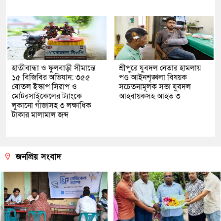
হাতীবান্ধা ও ফুলবাড়ী সীমান্তে
শ্রীপুরে যুবদল নেতার হামলায়
১৫ বিজিবির অভিযান: ৩৫৫
পণ্ড আইনশৃঙ্খলা বিষয়ক
বোতল ইস্কাপ সিরাপ ও
সচেতনামূলক সভা যুবদল
মোটরসাইকেলের ট্যাংকে
আহবায়কসহ আহত ৩
লুকানো গাঁজাসহ ৩ লক্ষাধিক
টাকার মালামাল জব্দ
জনপ্রিয় সংবাদ