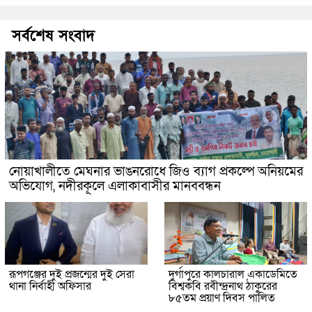
সর্বশেষ সংবাদ
নোয়াখালীতে মেঘনার ভাঙনরোধে জিও ব্যাগ প্রকল্পে অনিয়মের
অভিযোগ, নদীরকূলে এলাকাবাসীর মানববন্ধন
রূপগঞ্জের দুই প্রজন্মের দুই সেরা
দুর্গাপুরে কালচারাল একাডেমিতে
থানা নির্বাহী অফিসার
বিশ্বকবি রবীন্দ্রনাথ ঠাকুরের
৮৫তম প্রয়াণ দিবস পালিত