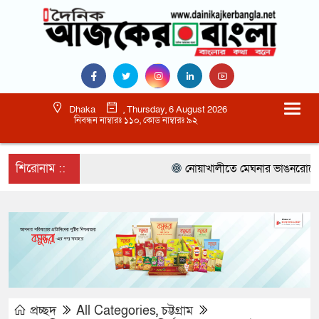
Dhaka
, Thursday, 6 August 2026
নিবন্ধন নাম্বারঃ ১১০, কোড নাম্বারঃ ৯২
শিরোনাম ::
নোয়াখালীতে মেঘনার ভাঙনরোধে জিও ব
প্রচ্ছদ
All Categories
,
চট্টগ্রাম