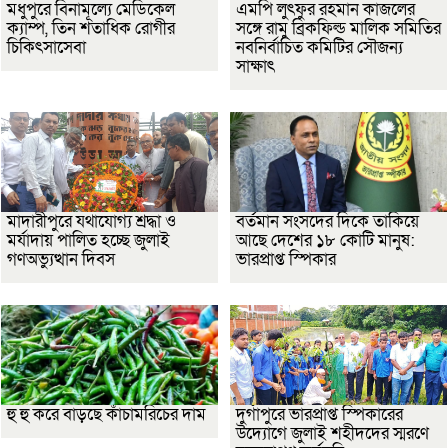
মধুপুরে বিনামূল্যে মেডিকেল
এমপি লুৎফুর রহমান কাজলের
ক্যাম্প, তিন শতাধিক রোগীর
সঙ্গে রামু ব্রিকফিল্ড মালিক সমিতির
চিকিৎসাসেবা
নবনির্বাচিত কমিটির সৌজন্য
সাক্ষাৎ
মাদারীপুরে যথাযোগ্য শ্রদ্ধা ও
বর্তমান সংসদের দিকে তাকিয়ে
মর্যাদায় পালিত হচ্ছে জুলাই
আছে দেশের ১৮ কোটি মানুষ:
গণঅভ্যুত্থান দিবস
ভারপ্রাপ্ত স্পিকার
হু হু করে বাড়ছে কাঁচামরিচের দাম
দুর্গাপুরে ভারপ্রাপ্ত স্পিকারের
উদ্যোগে জুলাই শহীদদের স্মরণে