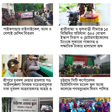
পাইকগাছায় বাইসাইকেল, ভ্যান ও
হাতীবান্ধা ও ফুলবাড়ী সীমান্তে ১৫
সেলাই মেশিন বিতরণ
বিজিবির অভিযান: ৩৫৫ বোতল
ইস্কাপ সিরাপ ও মোটরসাইকেলের
ট্যাংকে লুকানো গাঁজাসহ ৩
লক্ষাধিক টাকার মালামাল জব্দ
শ্রীপুরে যুবদল নেতার হামলায় পণ্ড
চট্টগ্রাম সিটি কর্পোরেশন
আইনশৃঙ্খলা বিষয়ক সচেতনামূলক
মিউনিসিপাল মডেল স্কুল অ্যান্ড
সভা যুবদল আহবায়কসহ আহত ৩
কলেজে গণঅভ্যুত্থান দিবস পালিত