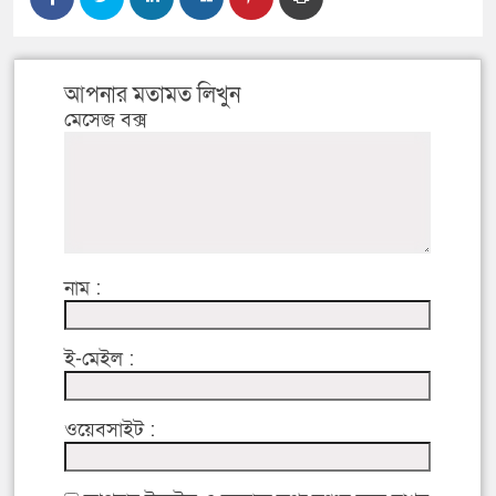
আপনার মতামত লিখুন
মেসেজ বক্স
নাম :
ই-মেইল :
ওয়েবসাইট :