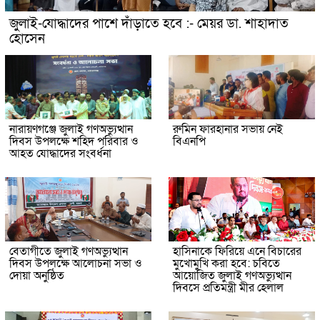
জুলাই-যোদ্ধাদের পাশে দাঁড়াতে হবে :- মেয়র ডা. শাহাদাত
হোসেন
নারায়ণগঞ্জে জুলাই গণঅভ্যুত্থান
রুমিন ফারহানার সভায় নেই
দিবস উপলক্ষে শহিদ পরিবার ও
বিএনপি
আহত যোদ্ধাদের সংবর্ধনা
বেতাগীতে জুলাই গণঅভ্যুত্থান
হাসিনাকে ফিরিয়ে এনে বিচারের
দিবস উপলক্ষে আলোচনা সভা ও
মুখোমুখি করা হবে: চবিতে
দোয়া অনুষ্ঠিত
আয়োজিত জুলাই গণঅভ্যুত্থান
দিবসে প্রতিমন্ত্রী মীর হেলাল