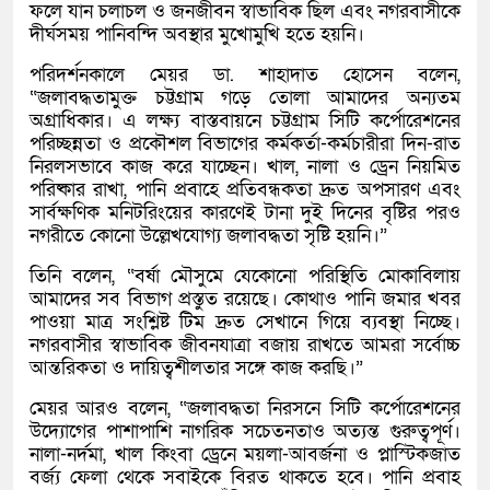
ফলে যান চলাচল ও জনজীবন স্বাভাবিক ছিল এবং নগরবাসীকে
দীর্ঘসময় পানিবন্দি অবস্থার মুখোমুখি হতে হয়নি।
পরিদর্শনকালে মেয়র ডা. শাহাদাত হোসেন বলেন,
“জলাবদ্ধতামুক্ত চট্টগ্রাম গড়ে তোলা আমাদের অন্যতম
অগ্রাধিকার। এ লক্ষ্য বাস্তবায়নে চট্টগ্রাম সিটি কর্পোরেশনের
পরিচ্ছন্নতা ও প্রকৌশল বিভাগের কর্মকর্তা-কর্মচারীরা দিন-রাত
নিরলসভাবে কাজ করে যাচ্ছেন। খাল, নালা ও ড্রেন নিয়মিত
পরিষ্কার রাখা, পানি প্রবাহে প্রতিবন্ধকতা দ্রুত অপসারণ এবং
সার্বক্ষণিক মনিটরিংয়ের কারণেই টানা দুই দিনের বৃষ্টির পরও
নগরীতে কোনো উল্লেখযোগ্য জলাবদ্ধতা সৃষ্টি হয়নি।”
তিনি বলেন, “বর্ষা মৌসুমে যেকোনো পরিস্থিতি মোকাবিলায়
আমাদের সব বিভাগ প্রস্তুত রয়েছে। কোথাও পানি জমার খবর
পাওয়া মাত্র সংশ্লিষ্ট টিম দ্রুত সেখানে গিয়ে ব্যবস্থা নিচ্ছে।
নগরবাসীর স্বাভাবিক জীবনযাত্রা বজায় রাখতে আমরা সর্বোচ্চ
আন্তরিকতা ও দায়িত্বশীলতার সঙ্গে কাজ করছি।”
মেয়র আরও বলেন, “জলাবদ্ধতা নিরসনে সিটি কর্পোরেশনের
উদ্যোগের পাশাপাশি নাগরিক সচেতনতাও অত্যন্ত গুরুত্বপূর্ণ।
নালা-নর্দমা, খাল কিংবা ড্রেনে ময়লা-আবর্জনা ও প্লাস্টিকজাত
বর্জ্য ফেলা থেকে সবাইকে বিরত থাকতে হবে। পানি প্রবাহ