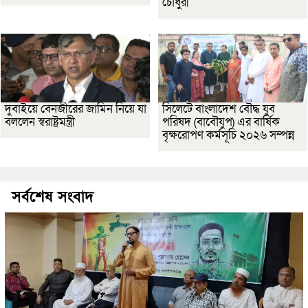
চৌধুরী
দুবাইয়ে বেনজীরের জামিন নিয়ে যা
সিলেটে বাংলাদেশ বৌদ্ধ যুব
বললেন স্বরাষ্ট্রমন্ত্রী
পরিষদ (বাবৌযুপ) এর বার্ষিক
বৃক্ষরোপণ কর্মসূচি ২০২৬ সম্পন্ন
সর্বশেষ সংবাদ