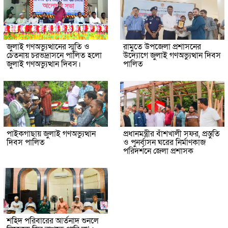
জুলাই গণঅভ্যুত্থানের স্মৃতি ও
রামুতে উপজেলা প্রশাসনের
চেতনায় চরভদ্রাসনে পালিত হলো
উদ্যোগে জুলাই গণঅভ্যুত্থান দিবস
জুলাই গণঅভ্যুত্থান দিবস।
পালিত
পাইকগাছায় জুলাই গণঅভ্যুত্থান
প্রধানমন্ত্রীর বাঁশখালী সফর, প্রস্তুতি
দিবস পালিত
ও পুনর্বাসন ঘরের নির্মাণকাজ
পরিদর্শনে জেলা প্রশাসক
শহিদ পরিবারের আর্তনাদ শুনলে