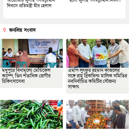
আয়োজিত জুলাই গণঅভ্যুত্থান
হলো জুলাই গণঅভ্যুত্থান দিবস।
দিবসে প্রতিমন্ত্রী মীর হেলাল
জনপ্রিয় সংবাদ
মধুপুরে বিনামূল্যে মেডিকেল
এমপি লুৎফুর রহমান কাজলের
ক্যাম্প, তিন শতাধিক রোগীর
সঙ্গে রামু ব্রিকফিল্ড মালিক সমিতির
চিকিৎসাসেবা
নবনির্বাচিত কমিটির সৌজন্য
সাক্ষাৎ