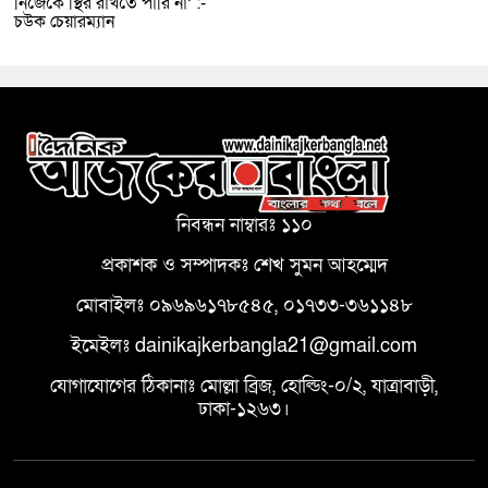
নিজেকে স্থির রাখতে পারি না’ :-
চউক চেয়ারম্যান
নিবন্ধন নাম্বারঃ ১১০
প্রকাশক ও সম্পাদকঃ শেখ সুমন আহম্মেদ
মোবাইলঃ ০৯৬৯৬১৭৮৫৪৫, ০১৭৩৩-৩৬১১৪৮
ইমেইলঃ dainikajkerbangla21@gmail.com
যোগাযোগের ঠিকানাঃ মোল্লা ব্রিজ, হোল্ডিং-০/২, যাত্রাবাড়ী,
ঢাকা-১২৬৩।