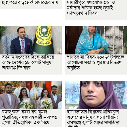
হু হু করে বাড়ছে কাঁচামরিচের দাম
মাদারীপুরে যথাযোগ্য শ্রদ্ধা ও
মর্যাদায় পালিত হচ্ছে জুলাই
গণঅভ্যুত্থান দিবস
বর্তমান সংসদের দিকে তাকিয়ে
‘গণতন্ত্র মা দিবস-২০২৬’ উপলক্ষে
আছে দেশের ১৮ কোটি মানুষ:
আলোচনা সভা ও পুরস্কার বিতরণ
ভারপ্রাপ্ত স্পিকার
অনুষ্ঠিত
যমজ কনে, যমজ বর, যমজ
ছাত্র জনতার বিপ্লবের প্রতিফলন
পুরোহিত, যমজ সহকারী – সম্পন্ন
এদেশের মানুষ এখনো পায়নি:
হলো ‘ঐতিহাসিক’ এক বিয়ে
রামগঞ্জে জুলাই যোদ্ধা সানজিদা