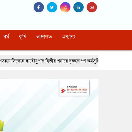
ধর্ম
কৃষি
আদালত
অন্যান্য
র দ্বিতীয় পর্যায়ে বৃক্ষরোপণ কর্মসূচি সম্পন্ন
নোয়াখালীর বেগমগঞ্জে সিএনজিত