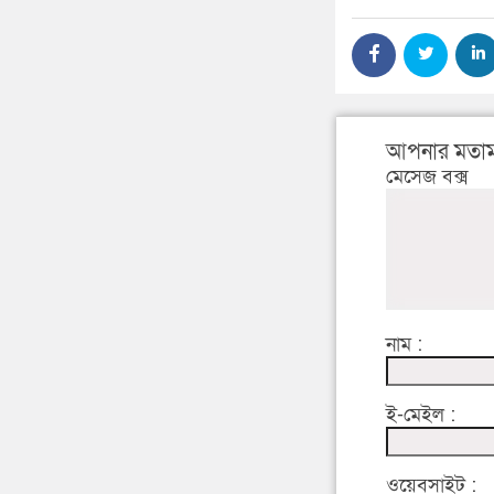
আপনার মতাম
মেসেজ বক্স
নাম :
ই-মেইল :
ওয়েবসাইট :