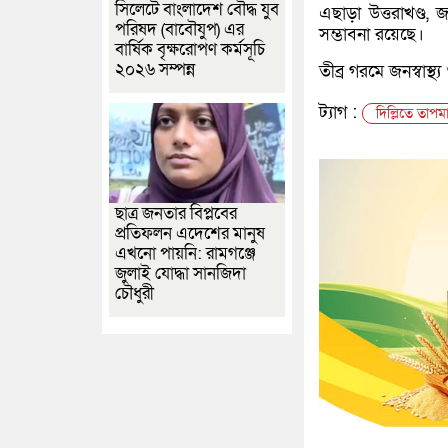
সিলেটে বাংলাদেশ বৌদ্ধ যুব
এছাড়া উত্তরাখণ্ড, জ
পরিষদ (বাবৌযুপ) এর
সম্ভাবনা রয়েছে।
বার্ষিক বৃক্ষরোপণ কর্মসূচি
২০২৬ সম্পন্ন
তীব্র গরমে জনস্বাস্
ট্যাগ :
দিল্লিতে তাপম
ছাত্র জনতার বিপ্লবের
প্রতিফলন এদেশের মানুষ
এখনো পায়নি: রামগঞ্জে
জুলাই যোদ্ধা সানজিদা
চৌধুরী