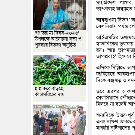
মধ্যপ্রদেশ, পাঞ্জ
তাপপ্রবাহ অব্যাহত
আবহাওয়া বিভাগ আশঙ
সেলসিয়াস পর্যন্ত প
‘গণতন্ত্র মা দিবস-২০২৬’
আইএমডির তথ্যমতে,
উপলক্ষে আলোচনা সভা ও
স্বাভাবিকের তুলনা
পুরস্কার বিতরণ অনুষ্ঠিত
হয়। আর তাপমাত্রা
তাপপ্রবাহ’ হিসেবে
এদিকে দিল্লিতে আগ
জানিয়েছে আবহাওয়
দিকে বজ্রঝড় ও দমক
হু হু করে বাড়ছে
তবে এরপর আকাশ পরি
কাঁচামরিচের দাম
সেলসিয়াসে পৌঁছাতে
মিলবে না বলেই আশঙ্
অন্যদিকে উত্তর-পূর
এবং দক্ষিণ ভারতের 
মাঝারি বৃষ্টিপাতের