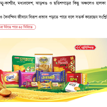
ম্মু-কাশ্মীর, মধ্যপ্রদেশ, ঝাড়খণ্ড ও ছত্তিশগড়ের কিছু অঞ্চলেও হালকা ব
থ্য ও দৈনন্দিন জীবনে বিরূপ প্রভাব পড়তে পারে বলে সতর্ক করেছেন সংশ্লিষ
াত্রা উঠতে পারে ৪৫ ডিগ্রিতে