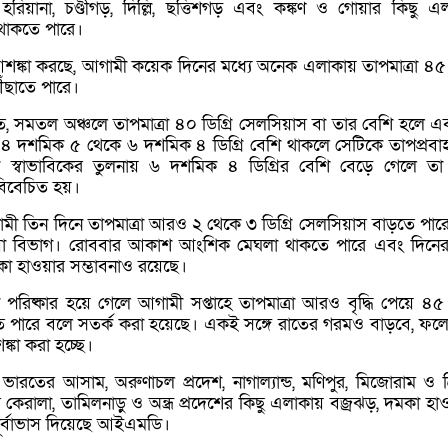
াব, হরিয়ানা, চণ্ডীগড়, দিল্লি, ছত্তিশগড় এবং কঙ্কণ ও গোয়ার কিছু এ
 থাকতে পারে।
্কা করছে, আগামী কয়েক দিনের মধ্যে অনেক এলাকায় তাপমাত্রা ৪৫ ড
ৌঁছাতে পারে।
 সমতল অঞ্চলে তাপমাত্রা ৪০ ডিগ্রি সেলসিয়াস বা তার বেশি হলে এ
য় ৪ দশমিক ৫ থেকে ৬ দশমিক ৪ ডিগ্রি বেশি থাকলে সেটিকে তাপপ্রবা
 স্বাভাবিকের তুলনায় ৬ দশমিক ৪ ডিগ্রির বেশি বেড়ে গেলে তা ‘
 বিবেচিত হয়।
ামী তিন দিনে তাপমাত্রা আরও ২ থেকে ৩ ডিগ্রি সেলসিয়াস বাড়তে পার
া বিভাগ। রোববার আকাশ আংশিক মেঘলা থাকতে পারে এবং দিনে
া হাওয়ার সম্ভাবনাও রয়েছে।
ষ্কার হয়ে গেলে আগামী সপ্তাহে তাপমাত্রা আরও বৃদ্ধি পেয়ে ৪৫ ড
 পারে বলে সতর্ক করা হয়েছে। একই সঙ্গে রাতের গরমও বাড়বে, ফলে স্
কা করা হচ্ছে।
্ব ভারতের আসাম, অরুণাচল প্রদেশ, নাগাল্যান্ড, মণিপুর, মিজোরাম ও ত্র
কেরালা, তামিলনাড়ু ও অন্ধ্র প্রদেশের কিছু এলাকায় বজ্রঝড়, দমকা হা
 পূর্বাভাস দিয়েছে আইএমডি।