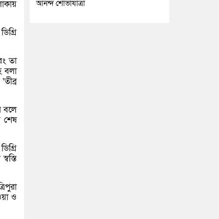
আনন্দ শোভাযাত্রা
লাকায়
িগ্রি
বং তা
হ বলা
তীব্র
ে বলে
র শেষ
িগ্রি
বস্তি
িপুরা
ওয়া ও