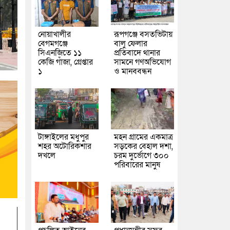
নোয়াখালীর
রূপগঞ্জে বসতভিটায়
বেগমগঞ্জে
বালু ফেলার
সিএনজিতে ১১
প্রতিবাদে থানার
কেজি গাঁজা, গ্রেপ্তার
সামনে গণঅভিযোগ
১
ও মানববন্ধন
টাঙ্গাইলের মধুপুর
মহন গ্রামের একমাত্র
শহর অটোরিকশার
সড়কের বেহাল দশা,
দখলে
চরম দুর্ভোগে ৩০০
পরিবারের মানুষ