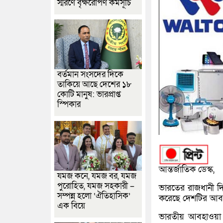
স্মরণে বৃক্ষরোপণ কর্মসূচি
বর্তমান সংসদের দিকে
তাকিয়ে আছে দেশের ১৮
কোটি মানুষ: ভারপ্রাপ্ত
স্পিকার
আন্তর্জাতিক ডেস্ক,
যমজ কনে, যমজ বর, যমজ
পুরোহিত, যমজ সহকারী –
ভারতের রাজধানী দিল্
সম্পন্ন হলো ‘ঐতিহাসিক’
করেছে দেশটির আব
এক বিয়ে
ভারতীয় আবহাওয়া ব