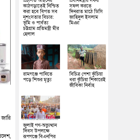
প্রচলিত আইনের
প্রধানমন্ত্রীর সফর
কাঠগড়াতেই নিশ্চিত
সফল করতে
করা হবে বিগত সব
দিনরাত মাঠে ডিসি
নৃশংসতার বিচার:
জাহিদুল ইসলাম
ভূমি ও পার্বত্য
মিঞা
চট্টগ্রাম প্রতিমন্ত্রী মীর
হেলাল
রামগঞ্জে পানিতে
বিচিত্র পেশা কুঁচিয়া
পড়ে শিশুর মৃত্যু
ধরা কুঁচিয়া শিকারেই
জীবিকা নির্বাহ
া জারি
জুলাই গণ-অভ্যুত্থান
দিবস উপলক্ষে
রদেশ,
রূপগঞ্জে বিএনপির