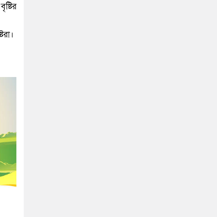
ৃষ্টির
্টরা।