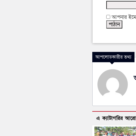
আপনার ইমেইল
আপলোডকারীর তথ্য
এ ক্যাটাগরির আর