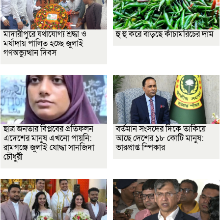
মাদারীপুরে যথাযোগ্য শ্রদ্ধা ও
হু হু করে বাড়ছে কাঁচামরিচের দাম
মর্যাদায় পালিত হচ্ছে জুলাই
গণঅভ্যুত্থান দিবস
ছাত্র জনতার বিপ্লবের প্রতিফলন
বর্তমান সংসদের দিকে তাকিয়ে
এদেশের মানুষ এখনো পায়নি:
আছে দেশের ১৮ কোটি মানুষ:
রামগঞ্জে জুলাই যোদ্ধা সানজিদা
ভারপ্রাপ্ত স্পিকার
চৌধুরী