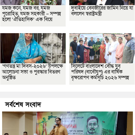
যমজ কনে, যমজ বর, যমজ
দুবাইয়ে বেনজীরের জামিন নিয়ে যা
পুরোহিত, যমজ সহকারী – সম্পন্ন
বললেন স্বরাষ্ট্রমন্ত্রী
হলো ‘ঐতিহাসিক’ এক বিয়ে
‘গণতন্ত্র মা দিবস-২০২৬’ উপলক্ষে
সিলেটে বাংলাদেশ বৌদ্ধ যুব
আলোচনা সভা ও পুরস্কার বিতরণ
পরিষদ (বাবৌযুপ) এর বার্ষিক
অনুষ্ঠিত
বৃক্ষরোপণ কর্মসূচি ২০২৬ সম্পন্ন
সর্বশেষ সংবাদ