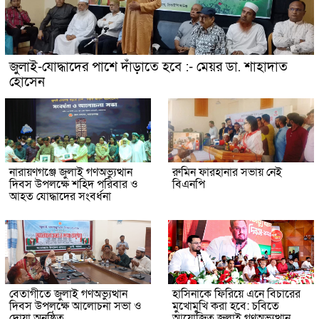
জুলাই-যোদ্ধাদের পাশে দাঁড়াতে হবে :- মেয়র ডা. শাহাদাত
হোসেন
নারায়ণগঞ্জে জুলাই গণঅভ্যুত্থান
রুমিন ফারহানার সভায় নেই
দিবস উপলক্ষে শহিদ পরিবার ও
বিএনপি
আহত যোদ্ধাদের সংবর্ধনা
বেতাগীতে জুলাই গণঅভ্যুত্থান
হাসিনাকে ফিরিয়ে এনে বিচারের
দিবস উপলক্ষে আলোচনা সভা ও
মুখোমুখি করা হবে: চবিতে
দোয়া অনুষ্ঠিত
আয়োজিত জুলাই গণঅভ্যুত্থান