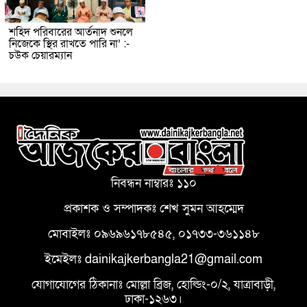
শহিদ পরিবারের আর্তনাদ শুনলে
নিজেকে স্থির রাখতে পারি না’ :-
চউক চেয়ারম্যান
নিবন্ধন নাম্বারঃ ১১০
প্রকাশক ও সম্পাদকঃ শেখ সুমন আহম্মেদ
মোবাইলঃ ০৯৬৯৬১৭৮৫৪৫, ০১৭৩৩-৩৬১১৪৮
ইমেইলঃ dainikajkerbangla21@gmail.com
যোগাযোগের ঠিকানাঃ মোল্লা ব্রিজ, হোল্ডিং-০/২, যাত্রাবাড়ী,
ঢাকা-১২৬৩।