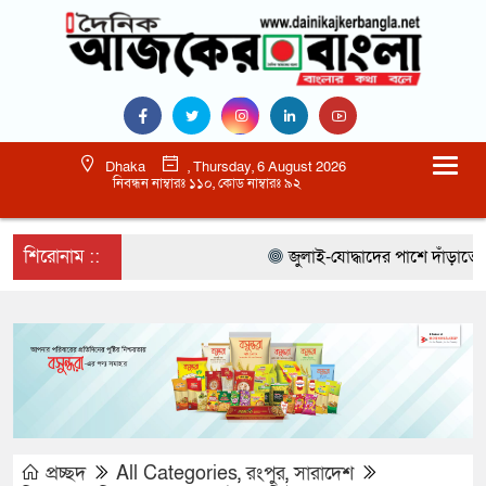
Dhaka
, Thursday, 6 August 2026
নিবন্ধন নাম্বারঃ ১১০, কোড নাম্বারঃ ৯২
শিরোনাম ::
জুলাই-যোদ্ধাদের পাশে দাঁড়াতে হবে 
প্রচ্ছদ
All Categories
,
রংপুর
,
সারাদেশ