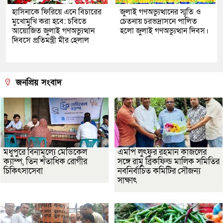
হাসিনাকে ফিরিয়ে এনে বিচারের
জুলাই গণঅভ্যুত্থানের স্মৃতি ও
মুখোমুখি করা হবে: চবিতে
চেতনায় চরভদ্রাসনে পালিত
আয়োজিত জুলাই গণঅভ্যুত্থান
হলো জুলাই গণঅভ্যুত্থান দিবস।
দিবসে প্রতিমন্ত্রী মীর হেলাল
জনপ্রিয় সংবাদ
মধুপুরে বিনামূল্যে মেডিকেল
এমপি লুৎফুর রহমান কাজলের
ক্যাম্প, তিন শতাধিক রোগীর
সঙ্গে রামু ব্রিকফিল্ড মালিক সমিতির
চিকিৎসাসেবা
নবনির্বাচিত কমিটির সৌজন্য
সাক্ষাৎ