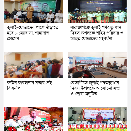
জুলাই-যোদ্ধাদের পাশে দাঁড়াতে
নারায়ণগঞ্জে জুলাই গণঅভ্যুত্থান
হবে :- মেয়র ডা. শাহাদাত
দিবস উপলক্ষে শহিদ পরিবার ও
হোসেন
আহত যোদ্ধাদের সংবর্ধনা
রুমিন ফারহানার সভায় নেই
বেতাগীতে জুলাই গণঅভ্যুত্থান
বিএনপি
দিবস উপলক্ষে আলোচনা সভা
ও দোয়া অনুষ্ঠিত