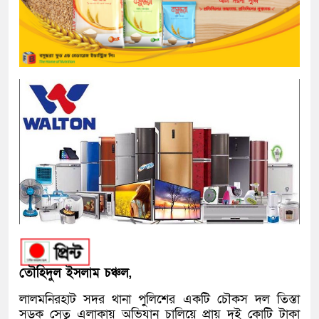
তৌহিদুল ইসলাম চঞ্চল,
লালমনিরহাট সদর থানা পুলিশের একটি চৌকস দল তিস্তা
সড়ক সেতু এলাকায় অভিযান চালিয়ে প্রায় দুই কোটি টাকা