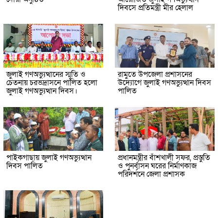
দিবসে প্রতিমন্ত্রী মীর হেলাল
জুলাই গণঅভ্যুত্থানের স্মৃতি ও
রামুতে উপজেলা প্রশাসনের
চেতনায় চরভদ্রাসনে পালিত হলো
উদ্যোগে জুলাই গণঅভ্যুত্থান দিবস
জুলাই গণঅভ্যুত্থান দিবস।
পালিত
পাইকগাছায় জুলাই গণঅভ্যুত্থান
প্রধানমন্ত্রীর বাঁশখালী সফর, প্রস্তুতি
দিবস পালিত
ও পুনর্বাসন ঘরের নির্মাণকাজ
পরিদর্শনে জেলা প্রশাসক