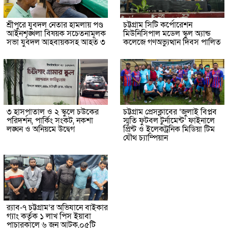
শ্রীপুরে যুবদল নেতার হামলায় পণ্ড
চট্টগ্রাম সিটি কর্পোরেশন
আইনশৃঙ্খলা বিষয়ক সচেতনামূলক
মিউনিসিপাল মডেল স্কুল অ্যান্ড
সভা যুবদল আহবায়কসহ আহত ৩
কলেজে গণঅভ্যুত্থান দিবস পালিত
৩ হাসপাতাল ও ২ স্কুলে চউকের
চট্টগ্রাম প্রেসক্লাবের ‘জুলাই বিপ্লব
পরিদর্শন, পার্কিং সংকট, নকশা
স্মৃতি ফুটবল টুর্নামেন্ট’ ফাইনালে
লঙ্ঘন ও অনিয়মে উদ্বেগ
প্রিন্ট ও ইলেকট্রনিক মিডিয়া টিম
যৌথ চ্যাম্পিয়ান
র‌্যাব-৭ চট্টগ্রাম’র অভিযানে বাইকার
গ্যাং কর্তৃক ১ লাখ পিস ইয়াবা
পাচারকালে ৬ জন আটক,০৫টি