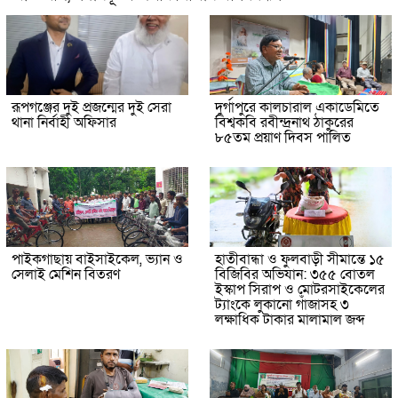
রূপগঞ্জের দুই প্রজন্মের দুই সেরা
দুর্গাপুরে কালচারাল একাডেমিতে
থানা নির্বাহী অফিসার
বিশ্বকবি রবীন্দ্রনাথ ঠাকুরের
৮৫তম প্রয়াণ দিবস পালিত
পাইকগাছায় বাইসাইকেল, ভ্যান ও
হাতীবান্ধা ও ফুলবাড়ী সীমান্তে ১৫
সেলাই মেশিন বিতরণ
বিজিবির অভিযান: ৩৫৫ বোতল
ইস্কাপ সিরাপ ও মোটরসাইকেলের
ট্যাংকে লুকানো গাঁজাসহ ৩
লক্ষাধিক টাকার মালামাল জব্দ