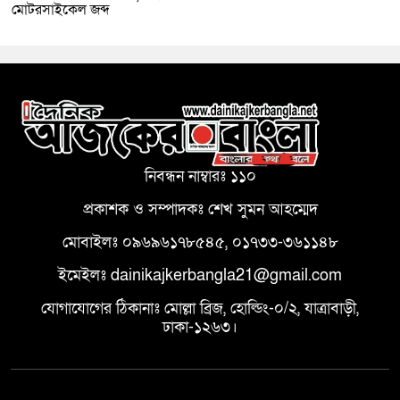
মোটরসাইকেল জব্দ
নিবন্ধন নাম্বারঃ ১১০
প্রকাশক ও সম্পাদকঃ শেখ সুমন আহম্মেদ
মোবাইলঃ ০৯৬৯৬১৭৮৫৪৫, ০১৭৩৩-৩৬১১৪৮
ইমেইলঃ dainikajkerbangla21@gmail.com
যোগাযোগের ঠিকানাঃ মোল্লা ব্রিজ, হোল্ডিং-০/২, যাত্রাবাড়ী,
ঢাকা-১২৬৩।