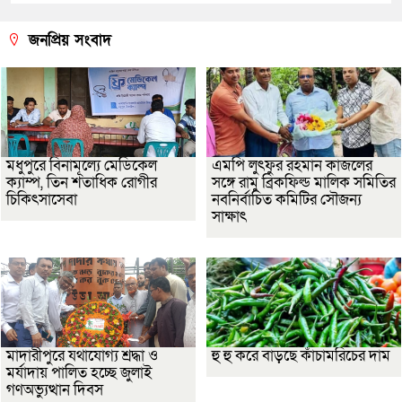
জনপ্রিয় সংবাদ
মধুপুরে বিনামূল্যে মেডিকেল
এমপি লুৎফুর রহমান কাজলের
ক্যাম্প, তিন শতাধিক রোগীর
সঙ্গে রামু ব্রিকফিল্ড মালিক সমিতির
চিকিৎসাসেবা
নবনির্বাচিত কমিটির সৌজন্য
সাক্ষাৎ
মাদারীপুরে যথাযোগ্য শ্রদ্ধা ও
হু হু করে বাড়ছে কাঁচামরিচের দাম
মর্যাদায় পালিত হচ্ছে জুলাই
গণঅভ্যুত্থান দিবস