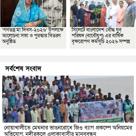
‘গণতন্ত্র মা দিবস-২০২৬’ উপলক্ষে
সিলেটে বাংলাদেশ বৌদ্ধ যুব
আলোচনা সভা ও পুরস্কার বিতরণ
পরিষদ (বাবৌযুপ) এর বার্ষিক
অনুষ্ঠিত
বৃক্ষরোপণ কর্মসূচি ২০২৬ সম্পন্ন
সর্বশেষ সংবাদ
নোয়াখালীতে মেঘনার ভাঙনরোধে জিও ব্যাগ প্রকল্পে অনিয়মের
অভিযোগ, নদীরকূলে এলাকাবাসীর মানববন্ধন