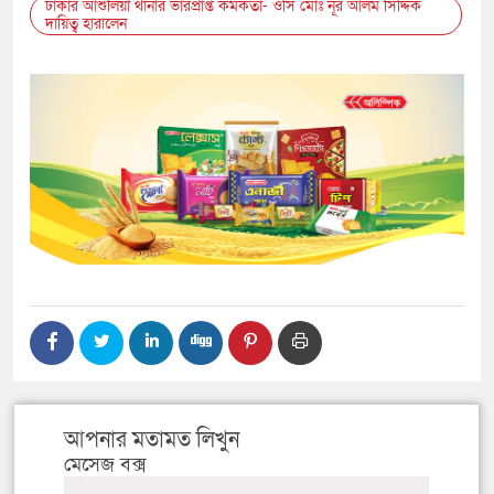
ঢাকার আশুলিয়া থানার ভারপ্রাপ্ত কর্মকর্তা- ওসি মোঃ নূর আলম সিদ্দিক
দায়িত্ব হারালেন
আপনার মতামত লিখুন
মেসেজ বক্স