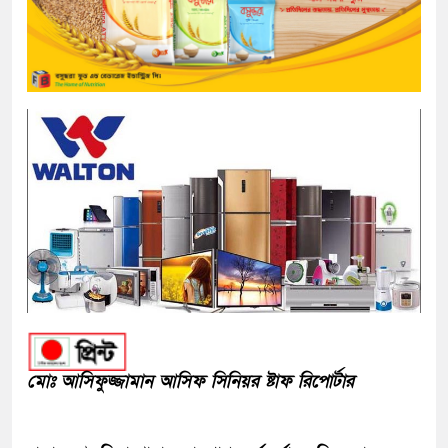
মোঃ আসিফুজ্জামান আসিফ সিনিয়র ষ্টাফ রিপোর্টার