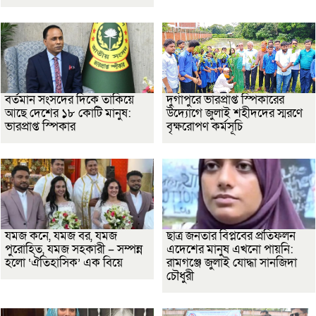
বর্তমান সংসদের দিকে তাকিয়ে
দুর্গাপুরে ভারপ্রাপ্ত স্পিকারের
আছে দেশের ১৮ কোটি মানুষ:
উদ্যোগে জুলাই শহীদদের স্মরণে
ভারপ্রাপ্ত স্পিকার
বৃক্ষরোপণ কর্মসূচি
যমজ কনে, যমজ বর, যমজ
ছাত্র জনতার বিপ্লবের প্রতিফলন
পুরোহিত, যমজ সহকারী – সম্পন্ন
এদেশের মানুষ এখনো পায়নি:
হলো ‘ঐতিহাসিক’ এক বিয়ে
রামগঞ্জে জুলাই যোদ্ধা সানজিদা
চৌধুরী