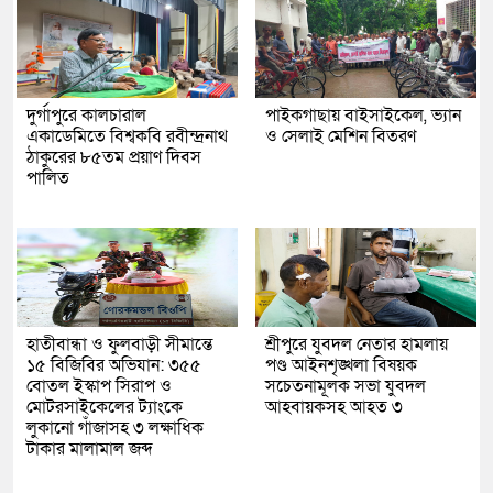
দুর্গাপুরে কালচারাল
পাইকগাছায় বাইসাইকেল, ভ্যান
একাডেমিতে বিশ্বকবি রবীন্দ্রনাথ
ও সেলাই মেশিন বিতরণ
ঠাকুরের ৮৫তম প্রয়াণ দিবস
পালিত
হাতীবান্ধা ও ফুলবাড়ী সীমান্তে
শ্রীপুরে যুবদল নেতার হামলায়
১৫ বিজিবির অভিযান: ৩৫৫
পণ্ড আইনশৃঙ্খলা বিষয়ক
বোতল ইস্কাপ সিরাপ ও
সচেতনামূলক সভা যুবদল
মোটরসাইকেলের ট্যাংকে
আহবায়কসহ আহত ৩
লুকানো গাঁজাসহ ৩ লক্ষাধিক
টাকার মালামাল জব্দ