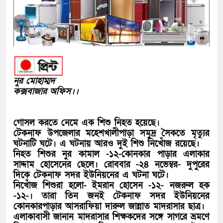
নুর মোহাম্মদ
কক্সবাজার অফিস।।
গোসল করতে নেমে এক শিশু নিহত হয়েছে।
টেকনাফ উপজেলার মহেশখালীপাড়া সমুদ্র সৈকতে মৃত্যুর
ঘটনাটি ঘটে। এ ঘটনায় আরও দুই শিশু নিখোঁজ রয়েছে।
নিহত শিশুর নুর কামাল -১২-কোনকার পাড়ার এলাকার
সাদ্দাম হোসেনের ছেলে। রোববার -২৪ নভেম্বর- দুপুরের
দিকে টেকনাফ সদর ইউনিয়নের এ ঘটনা ঘটে।
নিখোঁজ শিশুরা হলো- ইমরান হোসেন -১২- নজরুল হক
-১২-। তারা তিন জনই টেকনাফ সদর ইউনিয়নের
কোনকারপাড়ার আসরাফিয়া দারুল জান্নাত মাদরাসার ছাত্র।
এলাকাবাসী জানান মাদরাসার শিক্ষকদের সঙ্গে সাগরে ভ্রমণে