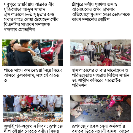
মধুপুরে ডায়রিয়ায় আক্রান্ত বীর
শ্রীপুরে দলীয় শৃঙ্খলা ভঙ্গ ও
মুক্তিযোদ্ধা আব্দুস সামাদ
আহ্বায়কের ওপর হামলার
হাসপাতালে দ্রুত সুস্থতার জন্য
অভিযোগে যুবদল নেতা তোফানকে
সবার কাছে দোয়া চেয়েছেন পৌর
কারণ দর্শানোর নোটিশ
বিএনপির সাধারণ সম্পাদক
খন্দকার মোতালিব
পাতে মাংস কম দেওয়া নিয়ে বিয়ের
হাসপাতালের সেবার মানোন্নয়ন ও
আসরে তুলকালাম, সংঘর্ষে আহত
পরিচ্ছন্নতায় মাগুরায় সিভিল সার্জন
৩
ডা. শামীম কবিরের সারপ্রাইজ
পরিদর্শন
জুলাই গণ-অভ্যুত্থান দিবস: রূপগঞ্জে
রূপগঞ্জে সাবেক সেনা কর্মকর্তার
দীপু ভূঁইয়ার নেতৃত্বে বর্ণাঢ্য বিজয়
বসতবাড়িতে সন্ত্রাসী হামলা ভাংচুর