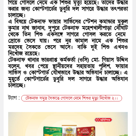
গিয়ে গোসলে নেমে এক শিশুর মৃত্যু হয়েছে। তাদের উদ্ধার
করার জন্য কোস্টগার্ডের ডুবুরি দল সাগরে উদ্ধার তৎপরতা
চালাচ্ছে।
এ বিষয়ে টেকনাফ ফায়ার সার্ভিসের স্টেশন কমান্ডার মুকুল
কুমার নাথ জানান, দুপুরে টেকনাফ মহেশখালীপাড়া নৌঘাট
থেকে তিন শিশু একসঙ্গে সাগরে গোসল করতে নেমে
স্রোতে ভেসে যায়। পরে নুর কামাল নামে এক শিশুর
মরদেহ সৈকতে ভেসে আসে। বাকি দুই শিশু এখনও
নিখোঁজ রয়েছে।
টেকনাফ থানার ভারপ্রাপ্ত কর্মকর্তা (ওসি) মো. গিয়াস উদ্দিন
বলেন, খবর পেয়ে স্থানীয়দের সহায়তায় পুলিশ, ফায়ার
সার্ভিস ও কোস্টগার্ড যৌথভাবে উদ্ধার অভিযান চালাচ্ছে। এ
মুহূর্তে কোস্টগার্ডের ডুবুরি দল সাগরে উদ্ধার অভিযান
চালাচ্ছে।
ট্যাগ :
টেকনাফ সমুদ্র সৈকতে গোসলে নেমে শিশুর মৃত্যু নিখোঁজ ২।।