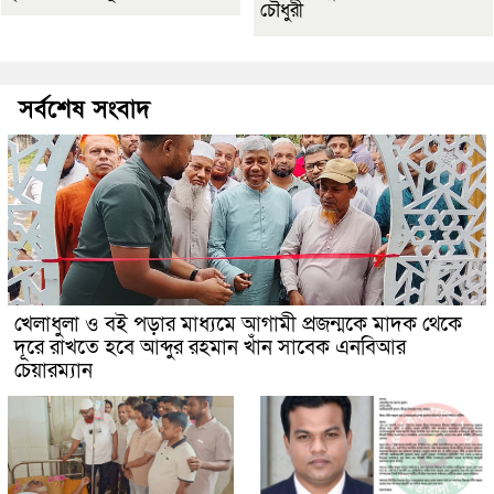
চৌধুরী
সর্বশেষ সংবাদ
খেলাধুলা ও বই পড়ার মাধ্যমে আগামী প্রজন্মকে মাদক থেকে
দূরে রাখতে হবে আব্দুর রহমান খাঁন সাবেক এনবিআর
চেয়ারম্যান