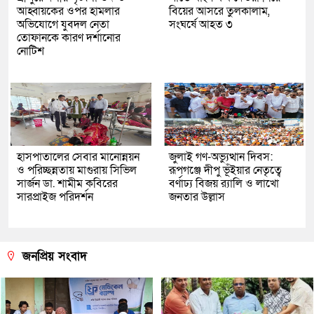
আহ্বায়কের ওপর হামলার
বিয়ের আসরে তুলকালাম,
অভিযোগে যুবদল নেতা
সংঘর্ষে আহত ৩
তোফানকে কারণ দর্শানোর
নোটিশ
হাসপাতালের সেবার মানোন্নয়ন
জুলাই গণ-অভ্যুত্থান দিবস:
ও পরিচ্ছন্নতায় মাগুরায় সিভিল
রূপগঞ্জে দীপু ভূঁইয়ার নেতৃত্বে
সার্জন ডা. শামীম কবিরের
বর্ণাঢ্য বিজয় র‌্যালি ও লাখো
সারপ্রাইজ পরিদর্শন
জনতার উল্লাস
জনপ্রিয় সংবাদ