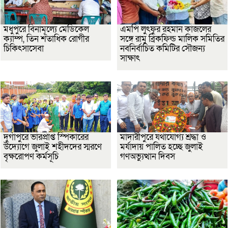
মধুপুরে বিনামূল্যে মেডিকেল
এমপি লুৎফুর রহমান কাজলের
ক্যাম্প, তিন শতাধিক রোগীর
সঙ্গে রামু ব্রিকফিল্ড মালিক সমিতির
চিকিৎসাসেবা
নবনির্বাচিত কমিটির সৌজন্য
সাক্ষাৎ
দুর্গাপুরে ভারপ্রাপ্ত স্পিকারের
মাদারীপুরে যথাযোগ্য শ্রদ্ধা ও
উদ্যোগে জুলাই শহীদদের স্মরণে
মর্যাদায় পালিত হচ্ছে জুলাই
বৃক্ষরোপণ কর্মসূচি
গণঅভ্যুত্থান দিবস