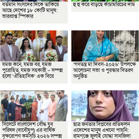
বর্তমান সংসদের দিকে তাকিয়ে
হু হু করে বাড়ছে কাঁচামরিচের দাম
আছে দেশের ১৮ কোটি মানুষ:
ভারপ্রাপ্ত স্পিকার
যমজ কনে, যমজ বর, যমজ
‘গণতন্ত্র মা দিবস-২০২৬’ উপলক্ষে
পুরোহিত, যমজ সহকারী – সম্পন্ন
আলোচনা সভা ও পুরস্কার বিতরণ
হলো ‘ঐতিহাসিক’ এক বিয়ে
অনুষ্ঠিত
সিলেটে বাংলাদেশ বৌদ্ধ যুব
ছাত্র জনতার বিপ্লবের প্রতিফলন
পরিষদ (বাবৌযুপ) এর বার্ষিক
এদেশের মানুষ এখনো পায়নি:
বৃক্ষরোপণ কর্মসূচি ২০২৬ সম্পন্ন
রামগঞ্জে জুলাই যোদ্ধা সানজিদা