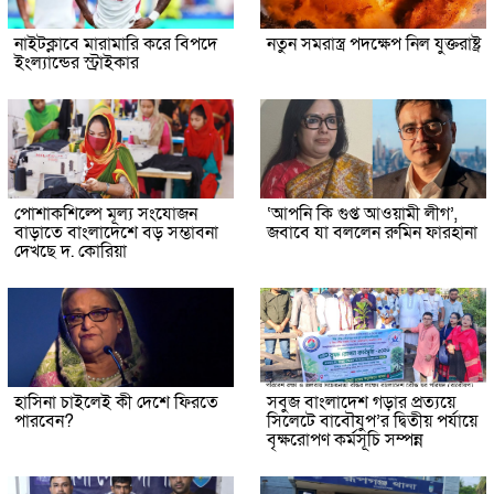
নাইটক্লাবে মারামারি করে বিপদে
নতুন সমরাস্ত্র পদক্ষেপ নিল যুক্তরাষ্ট্র
ইংল্যান্ডের স্ট্রাইকার
পোশাকশিল্পে মূল্য সংযোজন
‘আপনি কি গুপ্ত আওয়ামী লীগ’,
বাড়াতে বাংলাদেশে বড় সম্ভাবনা
জবাবে যা বললেন রুমিন ফারহানা
দেখছে দ. কোরিয়া
হাসিনা চাইলেই কী দেশে ফিরতে
সবুজ বাংলাদেশ গড়ার প্রত্যয়ে
পারবেন?
সিলেটে বাবৌযুপ’র দ্বিতীয় পর্যায়ে
বৃক্ষরোপণ কর্মসূচি সম্পন্ন