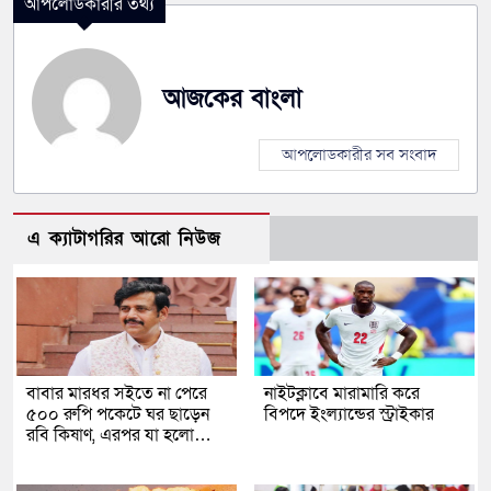
আপলোডকারীর তথ্য
আজকের বাংলা
আপলোডকারীর সব সংবাদ
এ ক্যাটাগরির আরো নিউজ
বাবার মারধর সইতে না পেরে
নাইটক্লাবে মারামারি করে
৫০০ রুপি পকেটে ঘর ছাড়েন
বিপদে ইংল্যান্ডের স্ট্রাইকার
রবি কিষাণ, এরপর যা হলো…