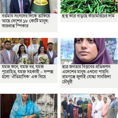
বর্তমান সংসদের দিকে তাকিয়ে
হু হু করে বাড়ছে কাঁচামরিচের দাম
আছে দেশের ১৮ কোটি মানুষ:
ভারপ্রাপ্ত স্পিকার
যমজ কনে, যমজ বর, যমজ
ছাত্র জনতার বিপ্লবের প্রতিফলন
পুরোহিত, যমজ সহকারী – সম্পন্ন
এদেশের মানুষ এখনো পায়নি:
হলো ‘ঐতিহাসিক’ এক বিয়ে
রামগঞ্জে জুলাই যোদ্ধা সানজিদা
চৌধুরী