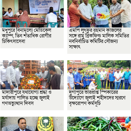
মধুপুরে বিনামূল্যে মেডিকেল
এমপি লুৎফুর রহমান কাজলের
ক্যাম্প, তিন শতাধিক রোগীর
সঙ্গে রামু ব্রিকফিল্ড মালিক সমিতির
চিকিৎসাসেবা
নবনির্বাচিত কমিটির সৌজন্য
সাক্ষাৎ
মাদারীপুরে যথাযোগ্য শ্রদ্ধা ও
দুর্গাপুরে ভারপ্রাপ্ত স্পিকারের
মর্যাদায় পালিত হচ্ছে জুলাই
উদ্যোগে জুলাই শহীদদের স্মরণে
গণঅভ্যুত্থান দিবস
বৃক্ষরোপণ কর্মসূচি