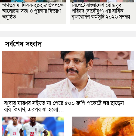
‘গণতন্ত্র মা দিবস-২০২৬’ উপলক্ষে
সিলেটে বাংলাদেশ বৌদ্ধ যুব
আলোচনা সভা ও পুরস্কার বিতরণ
পরিষদ (বাবৌযুপ) এর বার্ষিক
অনুষ্ঠিত
বৃক্ষরোপণ কর্মসূচি ২০২৬ সম্পন্ন
সর্বশেষ সংবাদ
বাবার মারধর সইতে না পেরে ৫০০ রুপি পকেটে ঘর ছাড়েন
রবি কিষাণ, এরপর যা হলো…