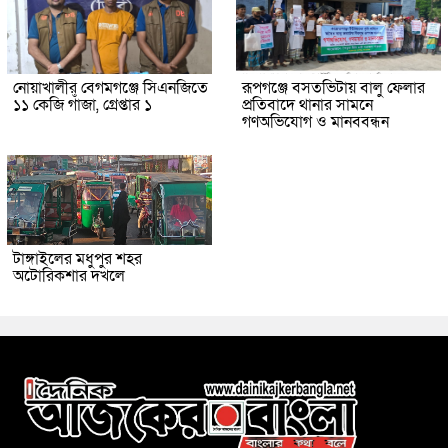
নোয়াখালীর বেগমগঞ্জে সিএনজিতে
রূপগঞ্জে বসতভিটায় বালু ফেলার
১১ কেজি গাঁজা, গ্রেপ্তার ১
প্রতিবাদে থানার সামনে
গণঅভিযোগ ও মানববন্ধন
টাঙ্গাইলের মধুপুর শহর
অটোরিকশার দখলে