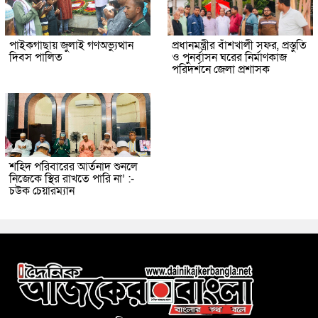
পাইকগাছায় জুলাই গণঅভ্যুত্থান
প্রধানমন্ত্রীর বাঁশখালী সফর, প্রস্তুতি
দিবস পালিত
ও পুনর্বাসন ঘরের নির্মাণকাজ
পরিদর্শনে জেলা প্রশাসক
শহিদ পরিবারের আর্তনাদ শুনলে
নিজেকে স্থির রাখতে পারি না’ :-
চউক চেয়ারম্যান