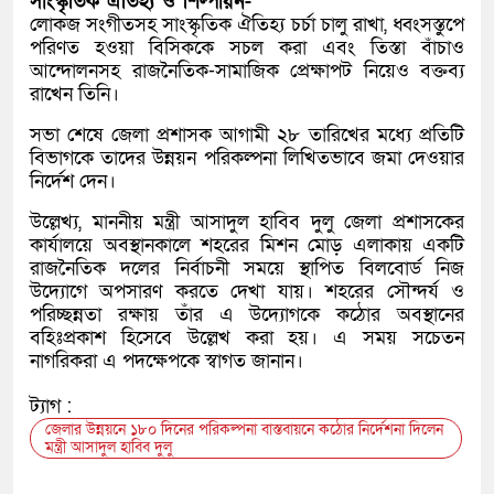
সাংস্কৃতিক ঐতিহ্য ও শিল্পায়ন-
লোকজ সংগীতসহ সাংস্কৃতিক ঐতিহ্য চর্চা চালু রাখা, ধ্বংসস্তুপে
পরিণত হওয়া বিসিককে সচল করা এবং তিস্তা বাঁচাও
আন্দোলনসহ রাজনৈতিক-সামাজিক প্রেক্ষাপট নিয়েও বক্তব্য
রাখেন তিনি।
সভা শেষে জেলা প্রশাসক আগামী ২৮ তারিখের মধ্যে প্রতিটি
বিভাগকে তাদের উন্নয়ন পরিকল্পনা লিখিতভাবে জমা দেওয়ার
নির্দেশ দেন।
উল্লেখ্য, মাননীয় মন্ত্রী আসাদুল হাবিব দুলু জেলা প্রশাসকের
কার্যালয়ে অবস্থানকালে শহরের মিশন মোড় এলাকায় একটি
রাজনৈতিক দলের নির্বাচনী সময়ে স্থাপিত বিলবোর্ড নিজ
উদ্যোগে অপসারণ করতে দেখা যায়। শহরের সৌন্দর্য ও
পরিচ্ছন্নতা রক্ষায় তাঁর এ উদ্যোগকে কঠোর অবস্থানের
বহিঃপ্রকাশ হিসেবে উল্লেখ করা হয়। এ সময় সচেতন
নাগরিকরা এ পদক্ষেপকে স্বাগত জানান।
ট্যাগ :
জেলার উন্নয়নে ১৮০ দিনের পরিকল্পনা বাস্তবায়নে কঠোর নির্দেশনা দিলেন
মন্ত্রী আসাদুল হাবিব দুলু