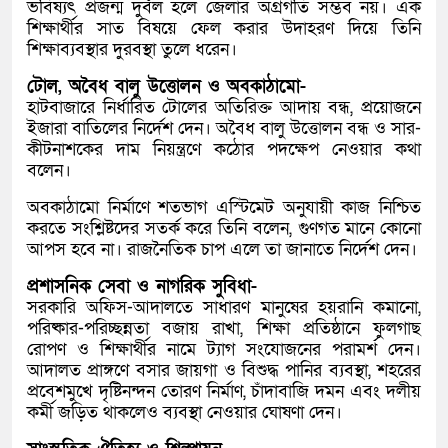
ভবিষ্যৎ প্রজন্ম দুর্বল হলে জেলার অগ্রগতি সম্ভব নয়। এক
শিক্ষার্থীর সাত বিষয়ে ফেল করার উদাহরণ দিয়ে তিনি
শিক্ষাব্যবস্থার দুরবস্থা তুলে ধরেন।
টোল, অবৈধ বালু উত্তোলন ও অবকাঠামো-
হাটবাজারে নির্ধারিত টোলের অতিরিক্ত আদায় বন্ধ, প্রয়োজনে
ইজারা বাতিলের নির্দেশ দেন। অবৈধ বালু উত্তোলন বন্ধ ও সার-
কীটনাশকের দাম নিয়ন্ত্রণে কঠোর পদক্ষেপ নেওয়ার কথা
বলেন।
অবকাঠামো নির্মাণে শতভাগ এস্টিমেট অনুযায়ী কাজ নিশ্চিত
করতে সংশ্লিষ্টদের সতর্ক করে তিনি বলেন, গুণগত মানে কোনো
আপস হবে না। রাজনৈতিক চাপ এলে তা জানাতে নির্দেশ দেন।
প্রশাসনিক সেবা ও নাগরিক সুবিধা-
সরকারি অফিস-আদালতে সাধারণ মানুষের হয়রানি কমানো,
পরিষ্কার-পরিচ্ছন্নতা বজায় রাখা, শিক্ষা প্রতিষ্ঠানে ফুলগাছ
রোপণ ও শিক্ষার্থীর নামে ট্যাগ সংযোজনের পরামর্শ দেন।
আদালত প্রাঙ্গণে বসার জায়গা ও বিশুদ্ধ পানির ব্যবস্থা, শহরের
প্রবেশমুখে দৃষ্টিনন্দন তোরণ নির্মাণ, চাঁদাবাজি দমন এবং দলীয়
কর্মী জড়িত থাকলেও ব্যবস্থা নেওয়ার ঘোষণা দেন।