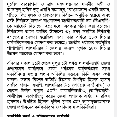
দুর্যোগ ব্যবস্থাপনা ও ত্রাণ মন্ত্রণালয়-এর মাননীয় মন্ত্রী ও
আসাদুল হাবিব দুলু এমপি বলেছেন, “বাংলাদেশে একটি অবাধ,
প্রতিযোগিতামূলক ও গ্রহণযোগ্য নির্বাচন অনুষ্ঠিত হয়েছে এবং
সেই নির্বাচনে জনগণ বাংলাদেশ জাতীয়তাবাদী দল (বিএনপি)-
কে ম্যান্ডেট দিয়েছে। ইতোমধ্যে সরকার গঠন করা হয়েছে।
নির্বাচনের আগে জাতির উদ্দেশ্যে ৩১ দফা সম্বলিত নির্বাচনী
ইশতেহার দেওয়া হয়েছিল এবং তার বাইরে ১৮০ দিনের
কর্মপরিকল্পনাও ঘোষণা করা হয়েছে। জাতীয় পর্যায়ের কর্মসূচির
পাশাপাশি লালমনিরহাট জেলার জন্যও পৃথক ১৮০ দিনের
উন্নয়ন প্যাকেজ ঘোষণা করা হবে”।
রবিবার সকাল ১১টা থেকে দুপুর ১টা পর্যন্ত লালমনিরহাট জেলা
প্রশাসকের কার্যালয়ে জেলা পর্যায়ের কর্মকর্তাদের সাথে
মতবিনিময় সভায় প্রধান অতিথির বক্তব্যে তিনি এসব কথা
বলেন। সভায় বিশেষ অতিথি হিসেবে উপস্থিত ছিলেন হাসান
রাজীব প্রধান এমপি, লালমনিরহাট-১ (পাটগ্রাম-হাতীবান্ধা) ও
রোকন উদ্দীন বাবুল এমপি, লালমনিরহাট-২ (আদিতমারী-
কালীগঞ্জ)। সভাপতিত্ব করেন জেলা প্রশাসক এইচএম রকিব
হায়দার। উপস্থিত ছিলেন পুলিশ সুপার মোঃ আসাদুজ্জামানসহ
জেলা প্রশাসনের কর্মকর্তাবৃন্দ ও গণমাধ্যম প্রতিনিধিরা।
ফ্যামিলি কার্ড ও দরিদ্রবান্ধব কর্মসূচি-