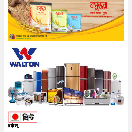
চঞ্চল,