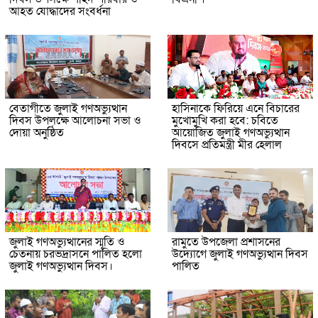
আহত যোদ্ধাদের সংবর্ধনা
বেতাগীতে জুলাই গণঅভ্যুত্থান
হাসিনাকে ফিরিয়ে এনে বিচারের
দিবস উপলক্ষে আলোচনা সভা ও
মুখোমুখি করা হবে: চবিতে
দোয়া অনুষ্ঠিত
আয়োজিত জুলাই গণঅভ্যুত্থান
দিবসে প্রতিমন্ত্রী মীর হেলাল
জুলাই গণঅভ্যুত্থানের স্মৃতি ও
রামুতে উপজেলা প্রশাসনের
চেতনায় চরভদ্রাসনে পালিত হলো
উদ্যোগে জুলাই গণঅভ্যুত্থান দিবস
জুলাই গণঅভ্যুত্থান দিবস।
পালিত