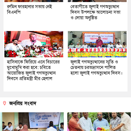
রুমিন ফারহানার সভায় নেই
বেতাগীতে জুলাই গণঅভ্যুত্থান
বিএনপি
দিবস উপলক্ষে আলোচনা সভা
ও দোয়া অনুষ্ঠিত
হাসিনাকে ফিরিয়ে এনে বিচারের
জুলাই গণঅভ্যুত্থানের স্মৃতি ও
মুখোমুখি করা হবে: চবিতে
চেতনায় চরভদ্রাসনে পালিত
আয়োজিত জুলাই গণঅভ্যুত্থান
হলো জুলাই গণঅভ্যুত্থান দিবস।
দিবসে প্রতিমন্ত্রী মীর হেলাল
জনপ্রিয় সংবাদ