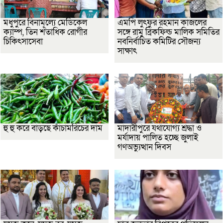
মধুপুরে বিনামূল্যে মেডিকেল
এমপি লুৎফুর রহমান কাজলের
ক্যাম্প, তিন শতাধিক রোগীর
সঙ্গে রামু ব্রিকফিল্ড মালিক সমিতির
চিকিৎসাসেবা
নবনির্বাচিত কমিটির সৌজন্য
সাক্ষাৎ
হু হু করে বাড়ছে কাঁচামরিচের দাম
মাদারীপুরে যথাযোগ্য শ্রদ্ধা ও
মর্যাদায় পালিত হচ্ছে জুলাই
গণঅভ্যুত্থান দিবস