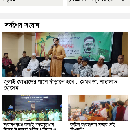
সর্বশেষ সংবাদ
জুলাই-যোদ্ধাদের পাশে দাঁড়াতে হবে :- মেয়র ডা. শাহাদাত
হোসেন
নারায়ণগঞ্জে জুলাই গণঅভ্যুত্থান
রুমিন ফারহানার সভায় নেই
দিবস উপলক্ষে শহিদ পরিবার ও
বিএনপি