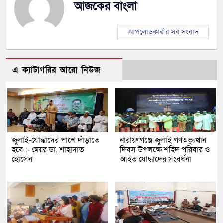
আজকের বাংলা
আপলোডকারীর সব সংবাদ
এ ক্যাটাগরির আরো নিউজ
জুলাই-যোদ্ধাদের পাশে দাঁড়াতে
নারায়ণগঞ্জে জুলাই গণঅভ্যুত্থান
হবে :- মেয়র ডা. শাহাদাত
দিবস উপলক্ষে শহিদ পরিবার ও
হোসেন
আহত যোদ্ধাদের সংবর্ধনা