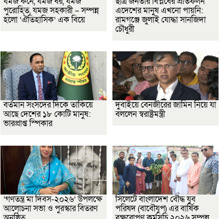
যমজ কনে, যমজ বর, যমজ
ছাত্র জনতার বিপ্লবের প্রতিফলন
পুরোহিত, যমজ সহকারী – সম্পন্ন
এদেশের মানুষ এখনো পায়নি:
হলো ‘ঐতিহাসিক’ এক বিয়ে
রামগঞ্জে জুলাই যোদ্ধা সানজিদা
চৌধুরী
বর্তমান সংসদের দিকে তাকিয়ে
দুবাইয়ে বেনজীরের জামিন নিয়ে যা
আছে দেশের ১৮ কোটি মানুষ:
বললেন স্বরাষ্ট্রমন্ত্রী
ভারপ্রাপ্ত স্পিকার
‘গণতন্ত্র মা দিবস-২০২৬’ উপলক্ষে
সিলেটে বাংলাদেশ বৌদ্ধ যুব
আলোচনা সভা ও পুরস্কার বিতরণ
পরিষদ (বাবৌযুপ) এর বার্ষিক
অনুষ্ঠিত
বৃক্ষরোপণ কর্মসূচি ২০২৬ সম্পন্ন