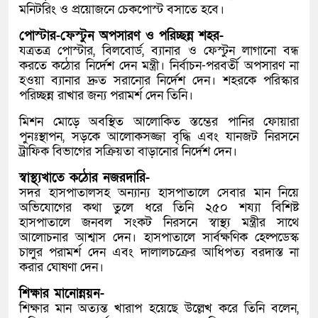
মনিটরিং ও প্রয়োজনে চেকপোস্ট বসাতে হবে।
পোস্টার-ফেস্টুন অপসারণ ও পরিচ্ছন্ন শহর-
যত্রতত্র পোস্টার, বিলবোর্ড, ব্যানার ও ফেস্টুন লাগানো বন্ধ
করতে কঠোর নির্দেশ দেন মন্ত্রী। নির্বাচন-পরবর্তী অপসারণ না
হওয়া ব্যানার দ্রুত সরানোর নির্দেশ দেন। শহরকে পরিস্কার
পরিচ্ছন্ন রাখার জন্য পরামর্শ দেন তিনি।
মিশন মোড়ে অবস্থিত আলোকিত স্তম্ভের পানির ফোয়ারা
পুনঃস্থাপন, সড়কে আলোকসজ্জা বৃদ্ধি এবং যানজট নিরসনে
ট্রাফিক বিভাগের সক্রিয়তা বাড়ানোর নির্দেশ দেন।
স্বাস্থ্যখাতে কঠোর নজরদারি-
সদর হাসপাতালসহ অন্যান্য হাসপাতালে সেবার মান নিয়ে
অভিযোগের কথা তুলে ধরে তিনি ২৫০ শয্যা বিশিষ্ট
হাসপাতালে জনবল সংকট নিরসনে স্বাস্থ্য মন্ত্রীর সাথে
আলোচনার আশ্বাস দেন। হাসপাতালে সার্বক্ষণিক হেল্পডেস্ক
চালুর পরামর্শ দেন এবং দালালচক্রের আধিপত্য বরদাস্ত না
করার ঘোষণা দেন।
শিক্ষার মানোন্নয়ন-
শিক্ষার মান অত্যন্ত খারাপ হয়েছে উল্লেখ করে তিনি বলেন,