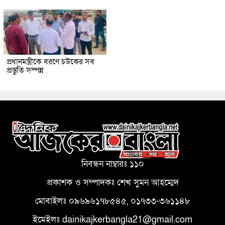
প্রধানমন্ত্রীকে বরণে চউকের সব
প্রস্তুতি সম্পন্ন
নিবন্ধন নাম্বারঃ ১১০
প্রকাশক ও সম্পাদকঃ শেখ সুমন আহম্মেদ
মোবাইলঃ ০৯৬৯৬১৭৮৫৪৫, ০১৭৩৩-৩৬১১৪৮
ইমেইলঃ dainikajkerbangla21@gmail.com