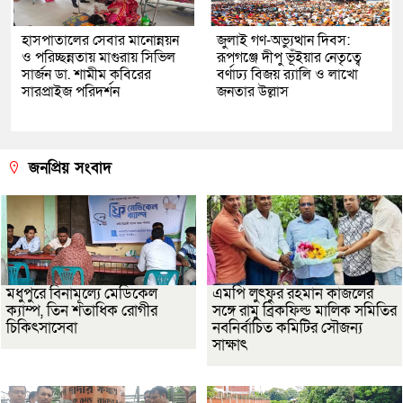
হাসপাতালের সেবার মানোন্নয়ন
জুলাই গণ-অভ্যুত্থান দিবস:
ও পরিচ্ছন্নতায় মাগুরায় সিভিল
রূপগঞ্জে দীপু ভূঁইয়ার নেতৃত্বে
সার্জন ডা. শামীম কবিরের
বর্ণাঢ্য বিজয় র‌্যালি ও লাখো
সারপ্রাইজ পরিদর্শন
জনতার উল্লাস
জনপ্রিয় সংবাদ
মধুপুরে বিনামূল্যে মেডিকেল
এমপি লুৎফুর রহমান কাজলের
ক্যাম্প, তিন শতাধিক রোগীর
সঙ্গে রামু ব্রিকফিল্ড মালিক সমিতির
চিকিৎসাসেবা
নবনির্বাচিত কমিটির সৌজন্য
সাক্ষাৎ