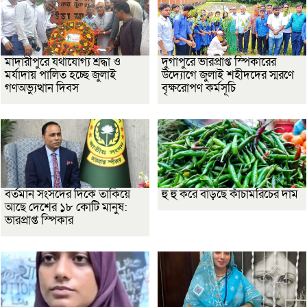
মাদারীপুরে যথাযোগ্য শ্রদ্ধা ও
দুর্গাপুরে ভারপ্রাপ্ত স্পিকারের
মর্যাদায় পালিত হচ্ছে জুলাই
উদ্যোগে জুলাই শহীদদের স্মরণে
গণঅভ্যুত্থান দিবস
বৃক্ষরোপণ কর্মসূচি
বর্তমান সংসদের দিকে তাকিয়ে
হু হু করে বাড়ছে কাঁচামরিচের দাম
আছে দেশের ১৮ কোটি মানুষ:
ভারপ্রাপ্ত স্পিকার