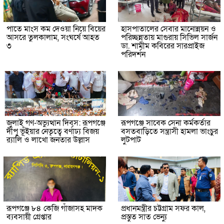
পাতে মাংস কম দেওয়া নিয়ে বিয়ের
হাসপাতালের সেবার মানোন্নয়ন ও
আসরে তুলকালাম, সংঘর্ষে আহত
পরিচ্ছন্নতায় মাগুরায় সিভিল সার্জন
৩
ডা. শামীম কবিরের সারপ্রাইজ
পরিদর্শন
জুলাই গণ-অভ্যুত্থান দিবস: রূপগঞ্জে
রূপগঞ্জে সাবেক সেনা কর্মকর্তার
দীপু ভূঁইয়ার নেতৃত্বে বর্ণাঢ্য বিজয়
বসতবাড়িতে সন্ত্রাসী হামলা ভাংচুর
র‌্যালি ও লাখো জনতার উল্লাস
লুটপাট
রূপগঞ্জে ৮৪ কেজি গাঁজাসহ মাদক
প্রধানমন্ত্রীর চট্টগ্রাম সফর কাল,
ব্যবসায়ী গ্রেপ্তার
প্রস্তুত সাত ভেন্যু