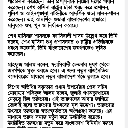
পরিচালনা করেছেন৷ তিনি প্রশাসনকে নিজের দলের অধীন
করেছেন। শেখ হাসিনা রাষ্ট্রের টাকা খরচ করে প্রশাসন,
পুলিশ ও আইনশৃঙ্খলা বাহিনীতে আদর্শিক গুন্ডা লালন-পালন
করেছেন। এই আদর্শিক গুন্ডারা বাংলাদেশের হাজারো
মানুষকে গুম, খুন ও নির্যাতন করেছে।
শেখ হাসিনার শাসনকে ফ্যাসিবাদী শাসন উল্লেখ করে তিনি
বলেন, শেখ হাসিনা শুধু প্রশাসনযন্ত্র ও রাষ্ট্রীয় প্রতিষ্ঠানকে
ধ্বংস করেননি, তিনি বাংলাদেশের জনগণকেও দূষিত
করেছেন।
মাহফুজ আলম বলেন, ফ্যাসিবাদী চেতনার দূষণ থেকে
জনগণকে মুক্ত করতে হবে। এ জন্য নতুন রাজনৈতিক
বন্দোবস্তের মাধ্যমে নতুন বাংলাদেশ গড়ে তুলতে হবে।
বিশেষ অতিথির বক্তৃতায় প্রধান উপদেষ্টার প্রেস সচিব
মোহাম্মদ শফিকুল আলম বলেন, জুলাই গণঅভ্যুত্থানের
নেতৃত্বে ছিল তরুণেরা। এই তারুণদের আবার জাগিয়ে
তোলাই হলো তারুণ্যের উৎসবের মূল উদ্দেশ্য। তারুণ্যের
উৎসবে তরুণেরা স্বতঃস্ফূর্তভাবে অংশগ্রহণ করেছে। এর
মাধ্যমে তরুণ সমাজ নতুন করে উজ্জীবিত হয়েছে।
উজ্জীবিত তরুণেরা নতুন করে বাংলাদেশ বিনির্মাণ করবে