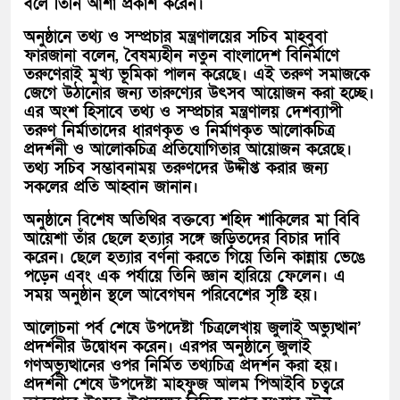
বলে তিনি আশা প্রকাশ করেন।
অনুষ্ঠানে তথ্য ও সম্প্রচার মন্ত্রণালয়ের সচিব মাহবুবা
ফারজানা বলেন, বৈষম্যহীন নতুন বাংলাদেশ বিনির্মাণে
তরুণেরাই মুখ্য ভূমিকা পালন করেছে। এই তরুণ সমাজকে
জেগে উঠানোর জন্য তারুণ্যের উৎসব আয়োজন করা হচ্ছে।
এর অংশ হিসাবে তথ্য ও সম্প্রচার মন্ত্রণালয় দেশব্যাপী
তরুণ নির্মাতাদের ধারণকৃত ও নির্মাণকৃত আলোকচিত্র
প্রদর্শনী ও আলোকচিত্র প্রতিযোগিতার আয়োজন করেছে।
তথ্য সচিব সম্ভাবনাময় তরুণদের উদ্দীপ্ত করার জন্য
সকলের প্রতি আহ্বান জানান।
অনুষ্ঠানে বিশেষ অতিথির বক্তব্যে শহিদ শাকিলের মা বিবি
আয়েশা তাঁর ছেলে হত্যার সঙ্গে জড়িতদের বিচার দাবি
করেন। ছেলে হত্যার বর্ণনা করতে গিয়ে তিনি কান্নায় ভেঙে
পড়েন এবং এক পর্যায়ে তিনি জ্ঞান হারিয়ে ফেলেন। এ
সময় অনুষ্ঠান স্থলে আবেগঘন পরিবেশের সৃষ্টি হয়।
আলোচনা পর্ব শেষে উপদেষ্টা ‘চিত্রলেখায় জুলাই অভ্যুত্থান’
প্রদর্শনীর উদ্বোধন করেন। এরপর অনুষ্ঠানে জুলাই
গণঅভ্যুত্থানের ওপর নির্মিত তথ্যচিত্র প্রদর্শন করা হয়।
প্রদর্শনী শেষে উপদেষ্টা মাহফুজ আলম পিআইবি চত্বরে