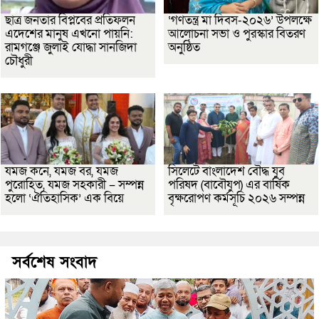
ছাত্র জনতার বিপ্লবের প্রতিফলন
‘গণতন্ত্র মা দিবস-২০২৬’ উপলক্ষে
এদেশের মানুষ এখনো পায়নি:
আলোচনা সভা ও পুরস্কার বিতরণ
রামগঞ্জে জুলাই যোদ্ধা সানজিদা
অনুষ্ঠিত
চৌধুরী
যমজ কনে, যমজ বর, যমজ
সিলেটে বাংলাদেশ বৌদ্ধ যুব
পুরোহিত, যমজ সহকারী – সম্পন্ন
পরিষদ (বাবৌযুপ) এর বার্ষিক
হলো ‘ঐতিহাসিক’ এক বিয়ে
বৃক্ষরোপণ কর্মসূচি ২০২৬ সম্পন্ন
সর্বশেষ সংবাদ