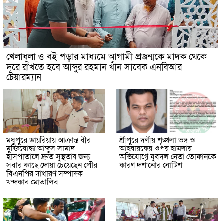
খেলাধুলা ও বই পড়ার মাধ্যমে আগামী প্রজন্মকে মাদক থেকে
দূরে রাখতে হবে আব্দুর রহমান খাঁন সাবেক এনবিআর
চেয়ারম্যান
মধুপুরে ডায়রিয়ায় আক্রান্ত বীর
শ্রীপুরে দলীয় শৃঙ্খলা ভঙ্গ ও
মুক্তিযোদ্ধা আব্দুস সামাদ
আহ্বায়কের ওপর হামলার
হাসপাতালে দ্রুত সুস্থতার জন্য
অভিযোগে যুবদল নেতা তোফানকে
সবার কাছে দোয়া চেয়েছেন পৌর
কারণ দর্শানোর নোটিশ
বিএনপির সাধারণ সম্পাদক
খন্দকার মোতালিব