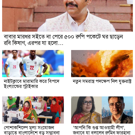
বাবার মারধর সইতে না পেরে ৫০০ রুপি পকেটে ঘর ছাড়েন
রবি কিষাণ, এরপর যা হলো…
নাইটক্লাবে মারামারি করে বিপদে
নতুন সমরাস্ত্র পদক্ষেপ নিল যুক্তরাষ্ট্র
ইংল্যান্ডের স্ট্রাইকার
পোশাকশিল্পে মূল্য সংযোজন
‘আপনি কি গুপ্ত আওয়ামী লীগ’,
বাড়াতে বাংলাদেশে বড় সম্ভাবনা
জবাবে যা বললেন রুমিন ফারহানা