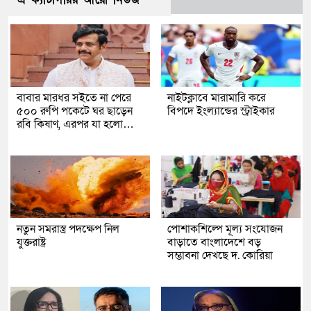
বাবার মারধর সইতে না পেরে
নাইটক্লাবে মারামারি করে
৫০০ রুপি পকেটে ঘর ছাড়েন
বিপদে ইংল্যান্ডের স্ট্রাইকার
রবি কিষাণ, এরপর যা হলো…
নতুন সমরাস্ত্র পদক্ষেপ নিল
পোশাকশিল্পে মূল্য সংযোজন
যুক্তরাষ্ট্র
বাড়াতে বাংলাদেশে বড়
সম্ভাবনা দেখছে দ. কোরিয়া