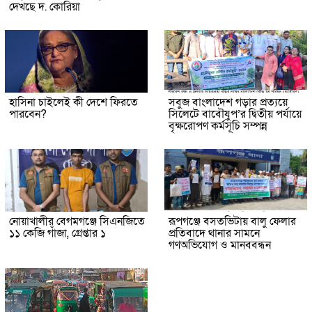
দেখছে দ. কোরিয়া
হাসিনা চাইলেই কী দেশে ফিরতে
সবুজ বাংলাদেশ গড়ার প্রত্যয়ে
পারবেন?
সিলেটে বাবৌযুপ’র দ্বিতীয় পর্যায়ে
বৃক্ষরোপণ কর্মসূচি সম্পন্ন
নোয়াখালীর বেগমগঞ্জে সিএনজিতে
রূপগঞ্জে বসতভিটায় বালু ফেলার
১১ কেজি গাঁজা, গ্রেপ্তার ১
প্রতিবাদে থানার সামনে
গণঅভিযোগ ও মানববন্ধন