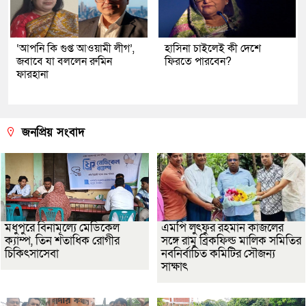
‘আপনি কি গুপ্ত আওয়ামী লীগ’,
হাসিনা চাইলেই কী দেশে
জবাবে যা বললেন রুমিন
ফিরতে পারবেন?
ফারহানা
জনপ্রিয় সংবাদ
মধুপুরে বিনামূল্যে মেডিকেল
এমপি লুৎফুর রহমান কাজলের
ক্যাম্প, তিন শতাধিক রোগীর
সঙ্গে রামু ব্রিকফিল্ড মালিক সমিতির
চিকিৎসাসেবা
নবনির্বাচিত কমিটির সৌজন্য
সাক্ষাৎ