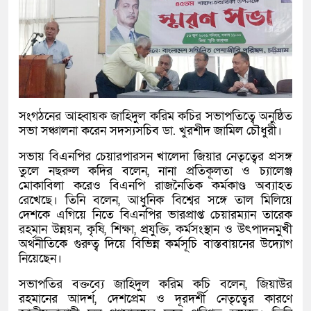
সংগঠনের আহ্বায়ক জাহিদুল করিম কচির সভাপতিত্বে অনুষ্ঠিত
সভা সঞ্চালনা করেন সদস্যসচিব ডা. খুরশীদ জামিল চৌধুরী।
সভায় বিএনপির চেয়ারপারসন খালেদা জিয়ার নেতৃত্বের প্রসঙ্গ
তুলে নছরুল কদির বলেন, নানা প্রতিকূলতা ও চ্যালেঞ্জ
মোকাবিলা করেও বিএনপি রাজনৈতিক কর্মকাণ্ড অব্যাহত
রেখেছে। তিনি বলেন, আধুনিক বিশ্বের সঙ্গে তাল মিলিয়ে
দেশকে এগিয়ে নিতে বিএনপির ভারপ্রাপ্ত চেয়ারম্যান তারেক
রহমান উন্নয়ন, কৃষি, শিক্ষা, প্রযুক্তি, কর্মসংস্থান ও উৎপাদনমুখী
অর্থনীতিকে গুরুত্ব দিয়ে বিভিন্ন কর্মসূচি বাস্তবায়নের উদ্যোগ
নিয়েছেন।
সভাপতির বক্তব্যে জাহিদুল করিম কচি বলেন, জিয়াউর
রহমানের আদর্শ, দেশপ্রেম ও দূরদর্শী নেতৃত্বের কারণে