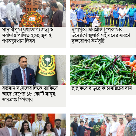
মাদারীপুরে যথাযোগ্য শ্রদ্ধা ও
দুর্গাপুরে ভারপ্রাপ্ত স্পিকারের
মর্যাদায় পালিত হচ্ছে জুলাই
উদ্যোগে জুলাই শহীদদের স্মরণে
গণঅভ্যুত্থান দিবস
বৃক্ষরোপণ কর্মসূচি
বর্তমান সংসদের দিকে তাকিয়ে
হু হু করে বাড়ছে কাঁচামরিচের দাম
আছে দেশের ১৮ কোটি মানুষ:
ভারপ্রাপ্ত স্পিকার