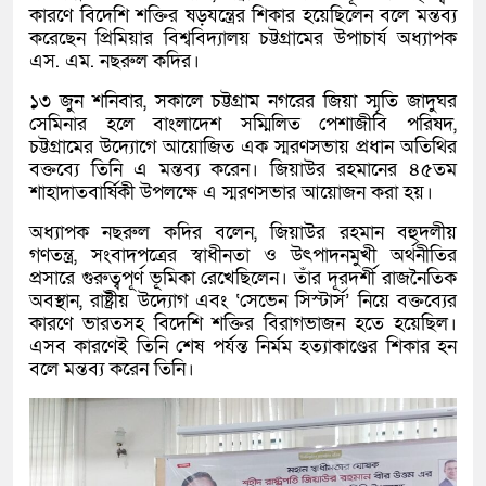
কারণে বিদেশি শক্তির ষড়যন্ত্রের শিকার হয়েছিলেন বলে মন্তব্য
করেছেন প্রিমিয়ার বিশ্ববিদ্যালয় চট্টগ্রামের উপাচার্য অধ্যাপক
এস. এম. নছরুল কদির।
১৩ জুন শনিবার, সকালে চট্টগ্রাম নগরের জিয়া স্মৃতি জাদুঘর
সেমিনার হলে বাংলাদেশ সম্মিলিত পেশাজীবি পরিষদ,
চট্টগ্রামের উদ্যোগে আয়োজিত এক স্মরণসভায় প্রধান অতিথির
বক্তব্যে তিনি এ মন্তব্য করেন। জিয়াউর রহমানের ৪৫তম
শাহাদাতবার্ষিকী উপলক্ষে এ স্মরণসভার আয়োজন করা হয়।
অধ্যাপক নছরুল কদির বলেন, জিয়াউর রহমান বহুদলীয়
গণতন্ত্র, সংবাদপত্রের স্বাধীনতা ও উৎপাদনমুখী অর্থনীতির
প্রসারে গুরুত্বপূর্ণ ভূমিকা রেখেছিলেন। তাঁর দূরদর্শী রাজনৈতিক
অবস্থান, রাষ্ট্রীয় উদ্যোগ এবং ‘সেভেন সিস্টার্স’ নিয়ে বক্তব্যের
কারণে ভারতসহ বিদেশি শক্তির বিরাগভাজন হতে হয়েছিল।
এসব কারণেই তিনি শেষ পর্যন্ত নির্মম হত্যাকাণ্ডের শিকার হন
বলে মন্তব্য করেন তিনি।