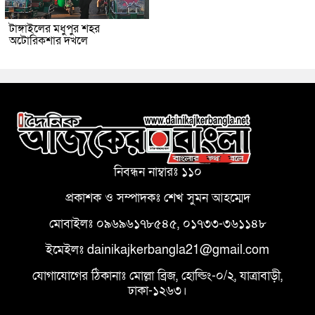
টাঙ্গাইলের মধুপুর শহর
অটোরিকশার দখলে
নিবন্ধন নাম্বারঃ ১১০
প্রকাশক ও সম্পাদকঃ শেখ সুমন আহম্মেদ
মোবাইলঃ ০৯৬৯৬১৭৮৫৪৫, ০১৭৩৩-৩৬১১৪৮
ইমেইলঃ dainikajkerbangla21@gmail.com
যোগাযোগের ঠিকানাঃ মোল্লা ব্রিজ, হোল্ডিং-০/২, যাত্রাবাড়ী,
ঢাকা-১২৬৩।