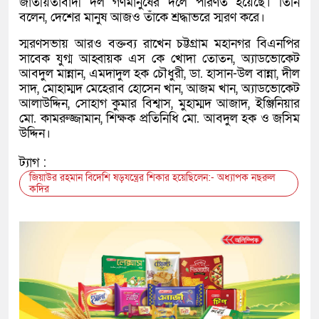
জাতীয়তাবাদী দল গণমানুষের দলে পরিণত হয়েছে। তিনি
বলেন, দেশের মানুষ আজও তাঁকে শ্রদ্ধাভরে স্মরণ করে।
স্মরণসভায় আরও বক্তব্য রাখেন চট্টগ্রাম মহানগর বিএনপির
সাবেক যুগ্ম আহ্বায়ক এস কে খোদা তোতন, অ্যাডভোকেট
আবদুল মান্নান, এমদাদুল হক চৌধুরী, ডা. হাসান-উল বান্না, দীল
সাদ, মোহাম্মদ মেহেরাব হোসেন খান, আজম খান, অ্যাডভোকেট
আলাউদ্দিন, সোহাগ কুমার বিশ্বাস, মুহাম্মদ আজাদ, ইঞ্জিনিয়ার
মো. কামরুজ্জামান, শিক্ষক প্রতিনিধি মো. আবদুল হক ও জসিম
উদ্দিন।
ট্যাগ :
জিয়াউর রহমান বিদেশি ষড়যন্ত্রের শিকার হয়েছিলেন:- অধ্যাপক নছরুল
কদির