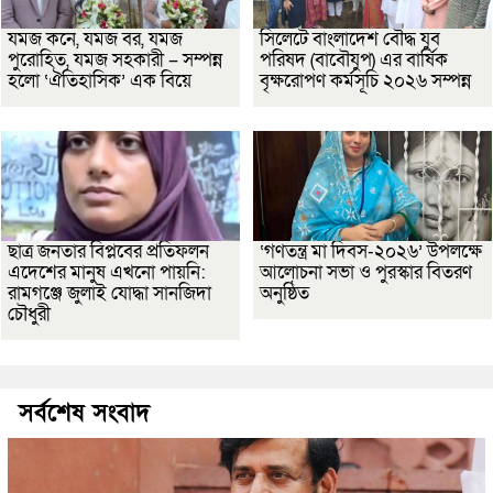
যমজ কনে, যমজ বর, যমজ
সিলেটে বাংলাদেশ বৌদ্ধ যুব
পুরোহিত, যমজ সহকারী – সম্পন্ন
পরিষদ (বাবৌযুপ) এর বার্ষিক
হলো ‘ঐতিহাসিক’ এক বিয়ে
বৃক্ষরোপণ কর্মসূচি ২০২৬ সম্পন্ন
ছাত্র জনতার বিপ্লবের প্রতিফলন
‘গণতন্ত্র মা দিবস-২০২৬’ উপলক্ষে
এদেশের মানুষ এখনো পায়নি:
আলোচনা সভা ও পুরস্কার বিতরণ
রামগঞ্জে জুলাই যোদ্ধা সানজিদা
অনুষ্ঠিত
চৌধুরী
সর্বশেষ সংবাদ