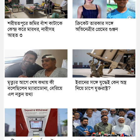
শরীয়তপুরে জমির বাঁশ কাটাকে
ক্রিকেট তারকার সঙ্গে
কেন্দ্র করে মারধর, নারীসহ
অভিনেত্রীর প্রেমের গুঞ্জন
আহত ৩
মৃত্যুর আগে শেষ কথায় কী
ইরানের সঙ্গে যুদ্ধেই কেন অস্ত্র
বলেছিলেন ম্যারাডোনা, বেরিয়ে
নিয়ে চাপে যুক্তরাষ্ট্র?
এল নতুন তথ্য