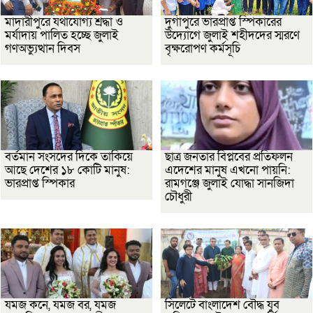
মাদারীপুরে যথাযোগ্য শ্রদ্ধা ও
দুর্গাপুরে ভারপ্রাপ্ত স্পিকারের
মর্যাদায় পালিত হচ্ছে জুলাই
উদ্যোগে জুলাই শহীদদের স্মরণে
গণঅভ্যুত্থান দিবস
বৃক্ষরোপণ কর্মসূচি
বর্তমান সংসদের দিকে তাকিয়ে
ছাত্র জনতার বিপ্লবের প্রতিফলন
আছে দেশের ১৮ কোটি মানুষ:
এদেশের মানুষ এখনো পায়নি:
ভারপ্রাপ্ত স্পিকার
রামগঞ্জে জুলাই যোদ্ধা সানজিদা
চৌধুরী
যমজ কনে, যমজ বর, যমজ
সিলেটে বাংলাদেশ বৌদ্ধ যুব