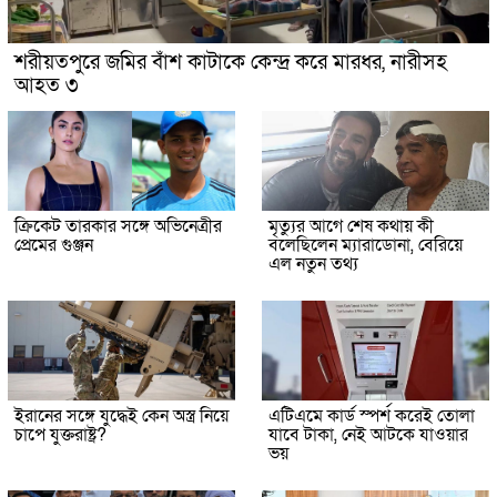
শরীয়তপুরে জমির বাঁশ কাটাকে কেন্দ্র করে মারধর, নারীসহ
আহত ৩
ক্রিকেট তারকার সঙ্গে অভিনেত্রীর
মৃত্যুর আগে শেষ কথায় কী
প্রেমের গুঞ্জন
বলেছিলেন ম্যারাডোনা, বেরিয়ে
এল নতুন তথ্য
ইরানের সঙ্গে যুদ্ধেই কেন অস্ত্র নিয়ে
এটিএমে কার্ড স্পর্শ করেই তোলা
চাপে যুক্তরাষ্ট্র?
যাবে টাকা, নেই আটকে যাওয়ার
ভয়