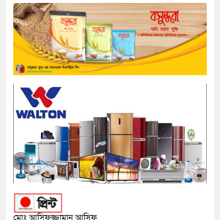
মোঃ আসিফুজ্জামান আসিফ,