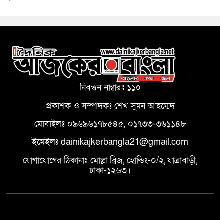
নিবন্ধন নাম্বারঃ ১১০
প্রকাশক ও সম্পাদকঃ শেখ সুমন আহম্মেদ
মোবাইলঃ ০৯৬৯৬১৭৮৫৪৫, ০১৭৩৩-৩৬১১৪৮
ইমেইলঃ dainikajkerbangla21@gmail.com
যোগাযোগের ঠিকানাঃ মোল্লা ব্রিজ, হোল্ডিং-০/২, যাত্রাবাড়ী,
ঢাকা-১২৬৩।