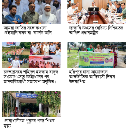
আমরা জাতির সঙ্গে কখনো
জ্বালানি উৎসের বৈচিত্র্য নিশ্চিতের
বেইমানি করব না: কর্নেল অলি
তাগিদ প্রধানমন্ত্রীর
চরভদ্রাসনে শহিদুল ইসলাম বাবুল
হরিপুরে নানা আয়োজনে
সংযোগ সেতু উদ্বোধনের পর
আন্তর্জাতিক আদিবাসী দিবস
মাদকবিরোধী সমাবেশ অনুষ্ঠিত।
উদযাপিত
নোয়াখালীতে পুকুরে পড়ে শিশুর
মৃত্যু