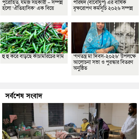
পুরোহিত, যমজ সহকারী – সম্পন্ন
পরিষদ (বাবৌযুপ) এর বার্ষিক
হলো ‘ঐতিহাসিক’ এক বিয়ে
বৃক্ষরোপণ কর্মসূচি ২০২৬ সম্পন্ন
হু হু করে বাড়ছে কাঁচামরিচের দাম
‘গণতন্ত্র মা দিবস-২০২৬’ উপলক্ষে
আলোচনা সভা ও পুরস্কার বিতরণ
অনুষ্ঠিত
সর্বশেষ সংবাদ