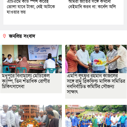
এটিএমে কার্ড স্পর্শ করেই
আমরা জাতির সঙ্গে কখনো
তোলা যাবে টাকা, নেই আটকে
বেইমানি করব না: কর্নেল অলি
যাওয়ার ভয়
জনপ্রিয় সংবাদ
মধুপুরে বিনামূল্যে মেডিকেল
এমপি লুৎফুর রহমান কাজলের
ক্যাম্প, তিন শতাধিক রোগীর
সঙ্গে রামু ব্রিকফিল্ড মালিক সমিতির
চিকিৎসাসেবা
নবনির্বাচিত কমিটির সৌজন্য
সাক্ষাৎ