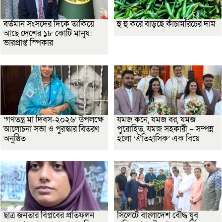
বর্তমান সংসদের দিকে তাকিয়ে
হু হু করে বাড়ছে কাঁচামরিচের দাম
আছে দেশের ১৮ কোটি মানুষ:
ভারপ্রাপ্ত স্পিকার
‘গণতন্ত্র মা দিবস-২০২৬’ উপলক্ষে
যমজ কনে, যমজ বর, যমজ
আলোচনা সভা ও পুরস্কার বিতরণ
পুরোহিত, যমজ সহকারী – সম্পন্ন
অনুষ্ঠিত
হলো ‘ঐতিহাসিক’ এক বিয়ে
ছাত্র জনতার বিপ্লবের প্রতিফলন
সিলেটে বাংলাদেশ বৌদ্ধ যুব