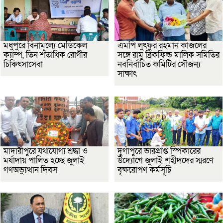
মধুপুরে বিনামূল্যে মেডিকেল
এমপি লুৎফুর রহমান কাজলের
ক্যাম্প, তিন শতাধিক রোগীর
সঙ্গে রামু ব্রিকফিল্ড মালিক সমিতির
চিকিৎসাসেবা
নবনির্বাচিত কমিটির সৌজন্য
সাক্ষাৎ
মাদারীপুরে যথাযোগ্য শ্রদ্ধা ও
দুর্গাপুরে ভারপ্রাপ্ত স্পিকারের
মর্যাদায় পালিত হচ্ছে জুলাই
উদ্যোগে জুলাই শহীদদের স্মরণে
গণঅভ্যুত্থান দিবস
বৃক্ষরোপণ কর্মসূচি