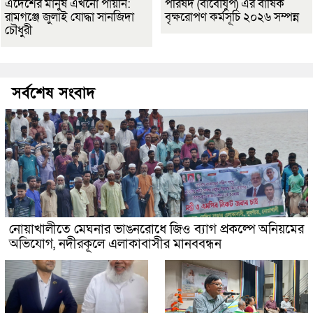
এদেশের মানুষ এখনো পায়নি:
পরিষদ (বাবৌযুপ) এর বার্ষিক
রামগঞ্জে জুলাই যোদ্ধা সানজিদা
বৃক্ষরোপণ কর্মসূচি ২০২৬ সম্পন্ন
চৌধুরী
সর্বশেষ সংবাদ
নোয়াখালীতে মেঘনার ভাঙনরোধে জিও ব্যাগ প্রকল্পে অনিয়মের
অভিযোগ, নদীরকূলে এলাকাবাসীর মানববন্ধন