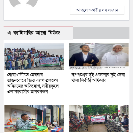
আপলোডকারীর সব সংবাদ
এ ক্যাটাগরির আরো নিউজ
নোয়াখালীতে মেঘনার
রূপগঞ্জের দুই প্রজন্মের দুই সেরা
ভাঙনরোধে জিও ব্যাগ প্রকল্পে
থানা নির্বাহী অফিসার
অনিয়মের অভিযোগ, নদীরকূলে
এলাকাবাসীর মানববন্ধন