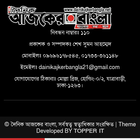
নিবন্ধন নাম্বারঃ ১১০
প্রকাশক ও সম্পাদকঃ শেখ সুমন আহম্মেদ
মোবাইলঃ ০৯৬৯৬১৭৮৫৪৫, ০১৭৩৩-৩৬১১৪৮
ইমেইলঃ dainikajkerbangla21@gmail.com
যোগাযোগের ঠিকানাঃ মোল্লা ব্রিজ, হোল্ডিং-০/২, যাত্রাবাড়ী,
ঢাকা-১২৬৩।
© দৈনিক আজকের বাংলা, সর্বস্বত্ব স্বত্বাধিকার সংরক্ষিত | Theme
Developed BY
TOPPER IT