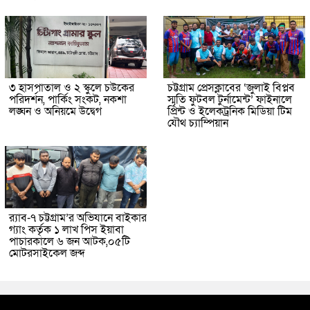
৩ হাসপাতাল ও ২ স্কুলে চউকের
চট্টগ্রাম প্রেসক্লাবের ‘জুলাই বিপ্লব
পরিদর্শন, পার্কিং সংকট, নকশা
স্মৃতি ফুটবল টুর্নামেন্ট’ ফাইনালে
লঙ্ঘন ও অনিয়মে উদ্বেগ
প্রিন্ট ও ইলেকট্রনিক মিডিয়া টিম
যৌথ চ্যাম্পিয়ান
র‌্যাব-৭ চট্টগ্রাম’র অভিযানে বাইকার
গ্যাং কর্তৃক ১ লাখ পিস ইয়াবা
পাচারকালে ৬ জন আটক,০৫টি
মোটরসাইকেল জব্দ