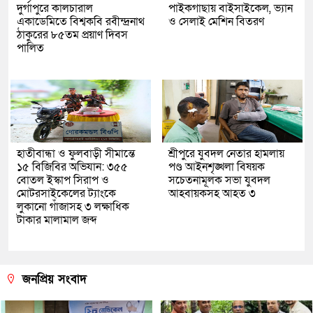
দুর্গাপুরে কালচারাল
পাইকগাছায় বাইসাইকেল, ভ্যান
একাডেমিতে বিশ্বকবি রবীন্দ্রনাথ
ও সেলাই মেশিন বিতরণ
ঠাকুরের ৮৫তম প্রয়াণ দিবস
পালিত
হাতীবান্ধা ও ফুলবাড়ী সীমান্তে
শ্রীপুরে যুবদল নেতার হামলায়
১৫ বিজিবির অভিযান: ৩৫৫
পণ্ড আইনশৃঙ্খলা বিষয়ক
বোতল ইস্কাপ সিরাপ ও
সচেতনামূলক সভা যুবদল
মোটরসাইকেলের ট্যাংকে
আহবায়কসহ আহত ৩
লুকানো গাঁজাসহ ৩ লক্ষাধিক
টাকার মালামাল জব্দ
জনপ্রিয় সংবাদ