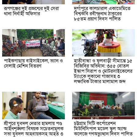
রূপগঞ্জের দুই প্রজন্মের দুই সেরা
দুর্গাপুরে কালচারাল একাডেমিতে
থানা নির্বাহী অফিসার
বিশ্বকবি রবীন্দ্রনাথ ঠাকুরের
৮৫তম প্রয়াণ দিবস পালিত
পাইকগাছায় বাইসাইকেল, ভ্যান ও
হাতীবান্ধা ও ফুলবাড়ী সীমান্তে ১৫
সেলাই মেশিন বিতরণ
বিজিবির অভিযান: ৩৫৫ বোতল
ইস্কাপ সিরাপ ও মোটরসাইকেলের
ট্যাংকে লুকানো গাঁজাসহ ৩
লক্ষাধিক টাকার মালামাল জব্দ
শ্রীপুরে যুবদল নেতার হামলায় পণ্ড
চট্টগ্রাম সিটি কর্পোরেশন
আইনশৃঙ্খলা বিষয়ক সচেতনামূলক
মিউনিসিপাল মডেল স্কুল অ্যান্ড
সভা যুবদল আহবায়কসহ আহত ৩
কলেজে গণঅভ্যুত্থান দিবস পালিত