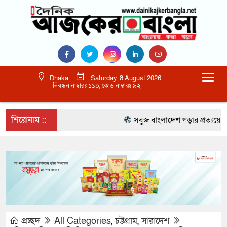
Dhaka
, Saturday, 8 August 2026
নিবন্ধন নাম্বারঃ ১১০, কোড নাম্বারঃ ৯২
শিরোনাম ::
সবুজ বাংলাদেশ গড়ার প্রত্যয়ে সিলেটে ব
প্রচ্ছদ
All Categories
,
চট্টগ্রাম
,
সারাদেশ