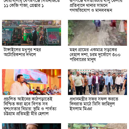
নোয়াখালীর বেগমগঞ্জে সিএনজিতে
রূপগঞ্জে বসতভিটায় বালু ফেলার
১১ কেজি গাঁজা, গ্রেপ্তার ১
প্রতিবাদে থানার সামনে
গণঅভিযোগ ও মানববন্ধন
টাঙ্গাইলের মধুপুর শহর
মহন গ্রামের একমাত্র সড়কের
অটোরিকশার দখলে
বেহাল দশা, চরম দুর্ভোগে ৩০০
পরিবারের মানুষ
প্রচলিত আইনের কাঠগড়াতেই
প্রধানমন্ত্রীর সফর সফল করতে
নিশ্চিত করা হবে বিগত সব
দিনরাত মাঠে ডিসি জাহিদুল
নৃশংসতার বিচার: ভূমি ও পার্বত্য
ইসলাম মিঞা
চট্টগ্রাম প্রতিমন্ত্রী মীর হেলাল