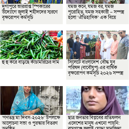
দুর্গাপুরে ভারপ্রাপ্ত স্পিকারের
যমজ কনে, যমজ বর, যমজ
উদ্যোগে জুলাই শহীদদের স্মরণে
পুরোহিত, যমজ সহকারী – সম্পন্ন
বৃক্ষরোপণ কর্মসূচি
হলো ‘ঐতিহাসিক’ এক বিয়ে
হু হু করে বাড়ছে কাঁচামরিচের দাম
সিলেটে বাংলাদেশ বৌদ্ধ যুব
পরিষদ (বাবৌযুপ) এর বার্ষিক
বৃক্ষরোপণ কর্মসূচি ২০২৬ সম্পন্ন
‘গণতন্ত্র মা দিবস-২০২৬’ উপলক্ষে
ছাত্র জনতার বিপ্লবের প্রতিফলন
আলোচনা সভা ও পুরস্কার বিতরণ
এদেশের মানুষ এখনো পায়নি:
অনুষ্ঠিত
রামগঞ্জে জুলাই যোদ্ধা সানজিদা