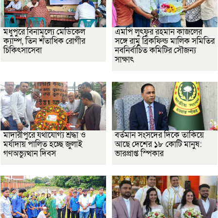
মধুপুরে বিনামূল্যে মেডিকেল
এমপি লুৎফুর রহমান কাজলের
ক্যাম্প, তিন শতাধিক রোগীর
সঙ্গে রামু ব্রিকফিল্ড মালিক সমিতির
চিকিৎসাসেবা
নবনির্বাচিত কমিটির সৌজন্য
সাক্ষাৎ
মাদারীপুরে যথাযোগ্য শ্রদ্ধা ও
বর্তমান সংসদের দিকে তাকিয়ে
মর্যাদায় পালিত হচ্ছে জুলাই
আছে দেশের ১৮ কোটি মানুষ:
গণঅভ্যুত্থান দিবস
ভারপ্রাপ্ত স্পিকার