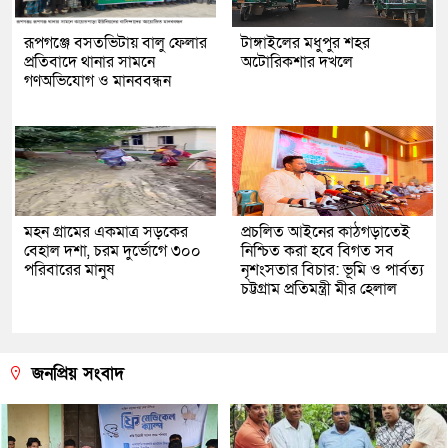
রূপগঞ্জে বসতভিটায় বালু ফেলার
টাঙ্গাইলের মধুপুর শহর
প্রতিবাদে থানার সামনে
অটোরিকশার দখলে
গণঅভিযোগ ও মানববন্ধন
মহন গ্রামের একমাত্র সড়কের
প্রচলিত আইনের কাঠগড়াতেই
বেহাল দশা, চরম দুর্ভোগে ৩০০
নিশ্চিত করা হবে বিগত সব
পরিবারের মানুষ
নৃশংসতার বিচার: ভূমি ও পার্বত্য
চট্টগ্রাম প্রতিমন্ত্রী মীর হেলাল
জনপ্রিয় সংবাদ